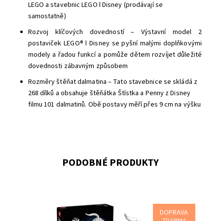
LEGO a stavebnic LEGO ǀ Disney (prodávají se
samostatně)
Rozvoj klíčových dovedností – Výstavní model 2
postaviček LEGO® ǀ Disney se pyšní malými doplňkovými
modely a řadou funkcí a pomůže dětem rozvíjet důležité
dovednosti zábavným způsobem
Rozměry štěňat dalmatina – Tato stavebnice se skládá z
268 dílků a obsahuje štěňátka Štístka a Penny z Disney
filmu 101 dalmatinů. Obě postavy měří přes 9 cm na výšku
PODOBNÉ PRODUKTY
DOPRAVA
Ukažte světu svou lásku ke štěňátkům s touto stavebnicí