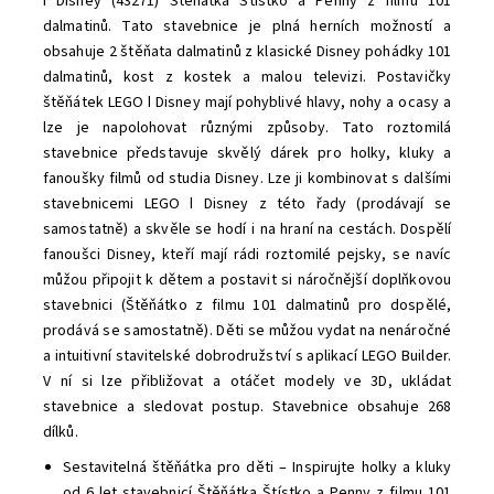
ǀ Disney (43271) Štěňátka Štístko a Penny z filmu 101
dalmatinů. Tato stavebnice je plná herních možností a
obsahuje 2 štěňata dalmatinů z klasické Disney pohádky 101
dalmatinů, kost z kostek a malou televizi. Postavičky
štěňátek LEGO ǀ Disney mají pohyblivé hlavy, nohy a ocasy a
lze je napolohovat různými způsoby. Tato roztomilá
stavebnice představuje skvělý dárek pro holky, kluky a
fanoušky filmů od studia Disney. Lze ji kombinovat s dalšími
stavebnicemi LEGO ǀ Disney z této řady (prodávají se
samostatně) a skvěle se hodí i na hraní na cestách. Dospělí
fanoušci Disney, kteří mají rádi roztomilé pejsky, se navíc
můžou připojit k dětem a postavit si náročnější doplňkovou
stavebnici (Štěňátko z filmu 101 dalmatinů pro dospělé,
prodává se samostatně). Děti se můžou vydat na nenáročné
a intuitivní stavitelské dobrodružství s aplikací LEGO Builder.
V ní si lze přibližovat a otáčet modely ve 3D, ukládat
stavebnice a sledovat postup. Stavebnice obsahuje 268
dílků.
Sestavitelná štěňátka pro děti – Inspirujte holky a kluky
od 6 let stavebnicí Štěňátka Štístko a Penny z filmu 101