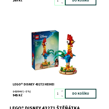
269 Kč
Postavte si Heiheie z disneyovek Odvážná Vaiana a
Odvážná Vaiana 2! Složte si filmový výstavní model s
Vaianiným barevným kohoutím kamarádem, který si razí
cestu různými dobrodružstvími, ale téměř vždy přistane
zobákem nahoru! Až model dostavíte, postavte...
Dostupnost:
Skladem
2
Kód:
12441
Značka:
LEGO
LEGO® DISNEY 43272 HEIHEI
1 029 Kč
(–8 %)
945 Kč
LEGO® DISNEY 43271 ŠTĚŇÁTKA