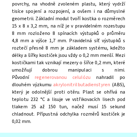
povrchy, na vhodně zvoleném plastu, který vydrží
tisíce spojení a rozpojení, a ovšem i na důmyslné
geometrii. Základní modul tvoří kostka o rozměrech
15 x 8 x 3,2 mm, na níž je v pravidelném rozestupu
8 mm rozloženo 8 spínacích výstupků o průměru
4,8 mm a výšce 1,7 mm. Pravidelná síť výstupků s
roztečí přesně 8 mm je základem systému, kdežto
délky a šířky kostiček jsou vždy o 0,2 mm menší. Mezi
kostičkami tak vznikají mezery o šířce 0,2 mm, které
umožňují dobrou manipulaci s nimi.
Původní
regenerovanou celulózu
nahradil po
dlouhém výzkumu
akrylonitrilbutadienstyren
(ABS),
který je odolnější proti otěru. Plast se ohřívá na
teplotu 232 °C a lisuje ve vstřikovacích lisech pod
tlakem 25 až 150 tun, načež musí 15 sekund
chladnout. Přípustná odchylka rozměrů kostiček je
0,02 mm.