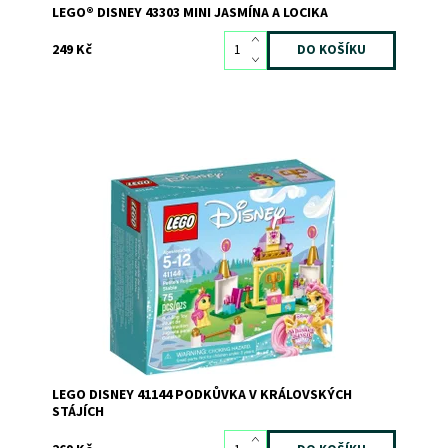
LEGO® DISNEY 43303 MINI JASMÍNA A LOCIKA
249 Kč
Bav se s poníkem Podkůvkou, který patří Belle, v
královských stájích!
Dostupnost:
Skladem
2
Kód:
2774
Značka:
LEGO
LEGO DISNEY 41144 PODKŮVKA V KRÁLOVSKÝCH
STÁJÍCH