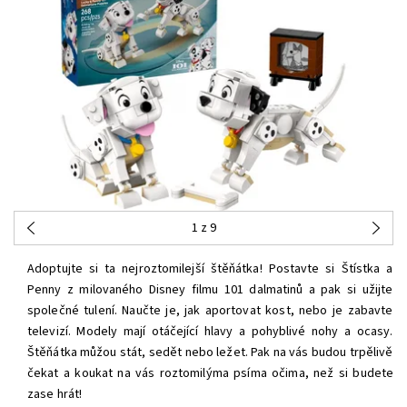
1
z 9
Adoptujte si ta nejroztomilejší štěňátka! Postavte si Štístka a
Penny z milovaného Disney filmu 101 dalmatinů a pak si užijte
společné tulení. Naučte je, jak aportovat kost, nebo je zabavte
televizí. Modely mají otáčející hlavy a pohyblivé nohy a ocasy.
Štěňátka můžou stát, sedět nebo ležet. Pak na vás budou trpělivě
čekat a koukat na vás roztomilýma psíma očima, než si budete
zase hrát!