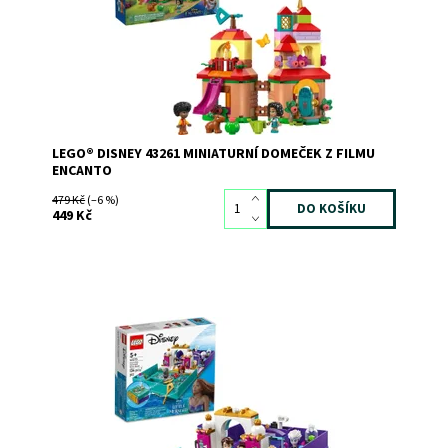
LEGO® DISNEY 43261 MINIATURNÍ DOMEČEK Z FILMU
ENCANTO
479 Kč
(–6 %)
449 Kč
Inspirujte děti k zábavnému hraní s touto prvotřídní
stavebnicí od LEGO® Disney
Dostupnost:
Skladem
>3
Kód:
10931
Značka:
LEGO