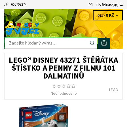
605708274
info
@
hrackyjvj.cz
0 Kč
CZK
0 ks /
LEGO® DISNEY 43271 ŠTĚŇÁTKA
ŠTÍSTKO A PENNY Z FILMU 101
DALMATINŮ
LEGO
Neohodnoceno