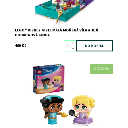
LEGO® DISNEY 43213 MALÁ MOŘSKÁ VÍLA A JEJÍ
POHÁDKOVÁ KNIHA
469 Kč
NOVINKA
Potěšte děti od 5 let stavebnicí LEGO® ǀ Disney Princess
Mini Jasmína a Locika (43303). Filmové postavy Jasmína a
Locika s doplňky v podobě kouzelné lampy a pánve
inspirují děti k vymýšlení příběhů a živé hře. Každá z
princezen má pohyblivé ruce a může...
Dostupnost:
Skladem
>3
Kód:
12806
Značka:
LEGO