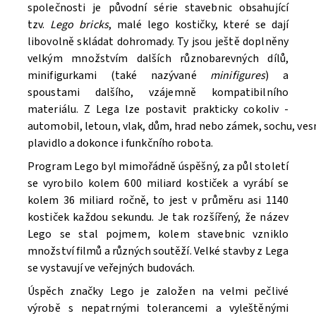
společnosti je původní série stavebnic obsahující
tzv.
Lego bricks
, malé lego kostičky, které se dají
libovolně skládat dohromady. Ty jsou ještě doplněny
velkým množstvím dalších různobarevných dílů,
minifigurkami (také nazývané
minifigures
) a
spoustami dalšího, vzájemně kompatibilního
materiálu. Z Lega lze postavit prakticky cokoliv -
automobil, letoun, vlak, dům, hrad nebo zámek, sochu, ve
Souhlasím se
Zpracováním osobních údajů.
plavidlo a dokonce i funkčního robota.
Program Lego byl mimořádně úspěšný, za půl století
se vyrobilo kolem 600 miliard kostiček a vyrábí se
kolem 36 miliard ročně, to jest v průměru asi 1140
kostiček každou sekundu. Je tak rozšířený, že název
Lego se stal pojmem, kolem stavebnic vzniklo
množství filmů a různých soutěží. V
elké stavby z Lega
se vystavují ve veřejných budovách.
Úspěch značky Lego je založen na velmi pečlivé
výrobě s nepatrnými tolerancemi a vyleštěnými