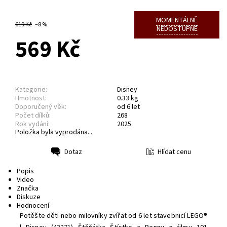
MOMENTÁLNĚ
619 Kč
–8 %
NEDOSTUPNÉ
569 Kč
Kategorie:
Disney
Hmotnost:
0.33 kg
Doporučený věk:
od 6 let
Počet dílků:
268
Rok vydání:
2025
Položka byla vyprodána...
Hlídat cenu
Dotaz
Tisk
Popis
Video
Značka
Diskuze
Hodnocení
Potěšte děti nebo milovníky zvířat od 6 let stavebnicí LEGO®