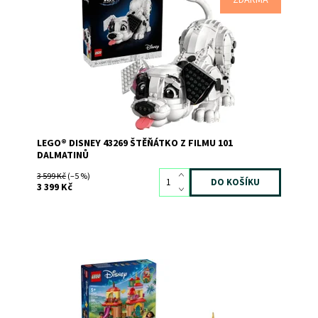
ZDARMA
Flíčka od studia Disney. Vystavte model v různých pózách
– nebo ho přestavějte na další štěňátka z filmu. Užijte si
kvalitně strávený čas a stavějte s malými fanoušky filmu
101 dalmatinů. Pak přidejte...
Dostupnost:
Skladem
1
Kód:
12842
Značka:
LEGO
LEGO® DISNEY 43269 ŠTĚŇÁTKO Z FILMU 101
DALMATINŮ
3 599 Kč
(–5 %)
3 399 Kč
Dostupnost:
Skladem
>3
Kód:
12315
Značka:
LEGO