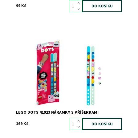
99 Kč
S příšeráckými náramky na vás čeká děsivě kreativní
zábava!
Dostupnost:
Skladem
>3
Kód:
7820
Značka:
LEGO
LEGO DOTS 41923 NÁRAMKY S PŘÍŠERKAMI
169 Kč