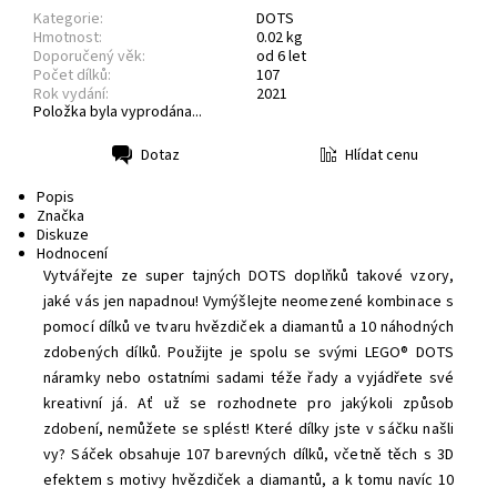
Kategorie:
DOTS
Hmotnost:
0.02 kg
Doporučený věk:
od 6 let
Počet dílků:
107
Rok vydání:
2021
Položka byla vyprodána...
Hlídat cenu
Dotaz
Tisk
Popis
Značka
Diskuze
Hodnocení
Vytvářejte ze super tajných DOTS doplňků takové vzory,
jaké vás jen napadnou! Vymýšlejte neomezené kombinace s
pomocí dílků ve tvaru hvězdiček a diamantů a 10 náhodných
zdobených dílků. Použijte je spolu se svými LEGO® DOTS
náramky nebo ostatními sadami téže řady a vyjádřete své
kreativní já. Ať už se rozhodnete pro jakýkoli způsob
zdobení, nemůžete se splést! Které dílky jste v sáčku našli
vy?
Sáček obsahuje 107 barevných dílků, včetně těch s 3D
efektem s motivy hvězdiček a diamantů, a k tomu navíc 10