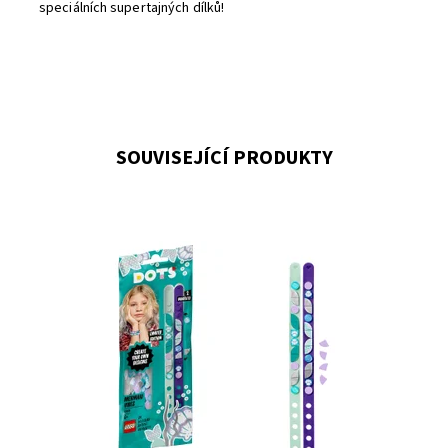
speciálních supertajných dílků!
SOUVISEJÍCÍ PRODUKTY
Udělejte své malé fanynce mořských panen radost
kreativním dárkem, který si dozajista zamiluje!
Dostupnost:
Skladem
>3
Kód:
7730
Značka:
LEGO