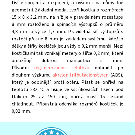
tisíce spojení a rozpojení, a ovšem i na důmyslné
geometrii. Základní modul tvoří kostka o rozměrech
15 x 8 x 3,2 mm, na níž je v pravidelném rozestupu
8 mm rozloženo 8 spínacích výstupků o průměru
4,8 mm a výšce 1,7 mm. Pravidelná síť výstupků s
roztečí přesně 8 mm je základem systému, kdežto
délky a šířky kostiček jsou vždy o 0,2 mm menší. Mezi
kostičkami tak vznikají mezery o šířce 0,2 mm, které
umožňují dobrou manipulaci s nimi.
Původní
regenerovanou celulózu
nahradil po
dlouhém výzkumu
akrylonitrilbutadienstyren
(ABS),
který je odolnější proti otěru. Plast se ohřívá na
teplotu 232 °C a lisuje ve vstřikovacích lisech pod
tlakem 25 až 150 tun, načež musí 15 sekund
chladnout. Přípustná odchylka rozměrů kostiček je
0,02 mm.