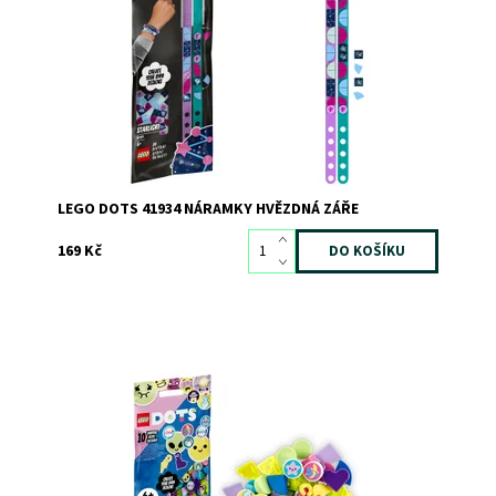
vznese ke hvězdám!
Dostupnost:
Skladem
2
Kód:
7727
Značka:
LEGO
LEGO DOTS 41934 NÁRAMKY HVĚZDNÁ ZÁŘE
169 Kč
Se stavebnicí DOTS doplňky – 6. série nebere kreativní
hraní konce!
Dostupnost:
Skladem
>3
Kód:
9582
Značka:
LEGO