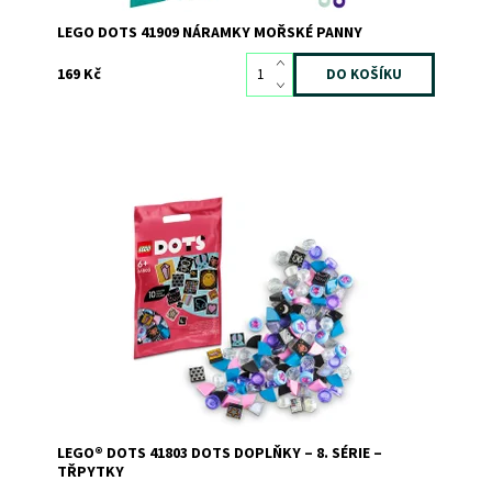
LEGO DOTS 41909 NÁRAMKY MOŘSKÉ PANNY
169 Kč
Inspirujte děti k zábavnému sebevyjádření 8. sérií
doplňků DOTS
Dostupnost:
Skladem
>3
Kód:
10617
Značka:
LEGO
LEGO® DOTS 41803 DOTS DOPLŇKY – 8. SÉRIE –
TŘPYTKY