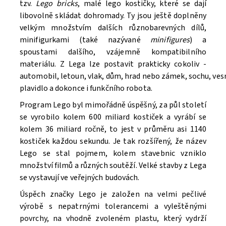
tzv.
Lego bricks
, malé lego kostičky, které se dají
libovolně skládat dohromady. Ty jsou ještě doplněny
velkým množstvím dalších různobarevných dílů,
minifigurkami (také nazývané
minifigures
) a
spoustami dalšího, vzájemně kompatibilního
materiálu. Z Lega lze postavit prakticky cokoliv -
automobil, letoun, vlak, dům, hrad nebo zámek, sochu, ve
Souhlasím se
Zpracováním osobních údajů.
plavidlo a dokonce i funkčního robota.
Program Lego byl mimořádně úspěšný, za půl století
se vyrobilo kolem 600 miliard kostiček a vyrábí se
kolem 36 miliard ročně, to jest v průměru asi 1140
kostiček každou sekundu. Je tak rozšířený, že název
Lego se stal pojmem, kolem stavebnic vzniklo
množství filmů a různých soutěží. V
elké stavby z Lega
se vystavují ve veřejných budovách.
Úspěch značky Lego je založen na velmi pečlivé
výrobě s nepatrnými tolerancemi a vyleštěnými
povrchy, na vhodně zvoleném plastu, který vydrží