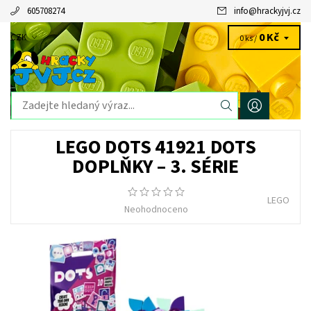
605708274
info
@
hrackyjvj.cz
0 Kč
CZK
0 ks /
LEGO DOTS 41921 DOTS
DOPLŇKY – 3. SÉRIE
LEGO
Neohodnoceno