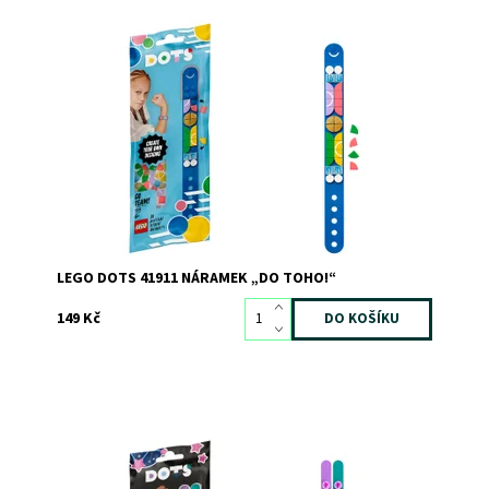
Darujte svému malému sportovnímu fanouškovi úžasný
náramek, který si bude moci vyzdobit
Dostupnost:
Skladem
3
Kód:
6944
Značka:
LEGO
LEGO DOTS 41911 NÁRAMEK „DO TOHO!“
149 Kč
S touto sadou na výrobu náramků se vaše představivost