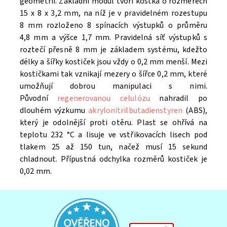
geometrii. Základní modul tvoří kostka o rozměrech
15 x 8 x 3,2 mm, na níž je v pravidelném rozestupu
8 mm rozloženo 8 spínacích výstupků o průměru
4,8 mm a výšce 1,7 mm. Pravidelná síť výstupků s
roztečí přesně 8 mm je základem systému, kdežto
délky a šířky kostiček jsou vždy o 0,2 mm menší. Mezi
kostičkami tak vznikají mezery o šířce 0,2 mm, které
umožňují dobrou manipulaci s nimi.
Původní
regenerovanou celulózu
nahradil po
dlouhém výzkumu
akrylonitrilbutadienstyren
(ABS),
který je odolnější proti otěru. Plast se ohřívá na
teplotu 232 °C a lisuje ve vstřikovacích lisech pod
tlakem 25 až 150 tun, načež musí 15 sekund
chladnout. Přípustná odchylka rozměrů kostiček je
0,02 mm.