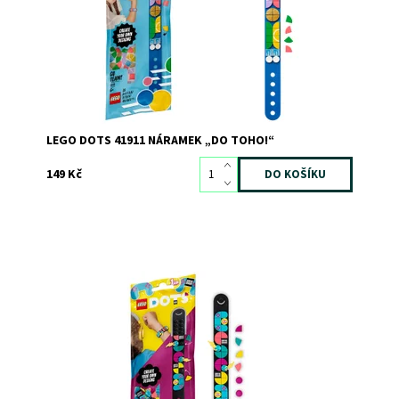
Kód:
6944
Značka:
LEGO
LEGO DOTS 41911 NÁRAMEK „DO TOHO!“
149 Kč
Sada na výrobu náramků přináší neomezené možnosti
navrhování v retro stylu
Dostupnost:
Skladem
1
Kód:
9579
Značka:
LEGO