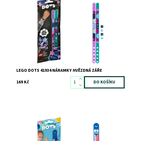
S touto sadou na výrobu náramků se vaše představivost
vznese ke hvězdám!
Dostupnost:
Skladem
2
Kód:
7727
Značka:
LEGO
LEGO DOTS 41934 NÁRAMKY HVĚZDNÁ ZÁŘE
169 Kč
Darujte svému malému sportovnímu fanouškovi úžasný
náramek, který si bude moci vyzdobit
Dostupnost:
Skladem
3