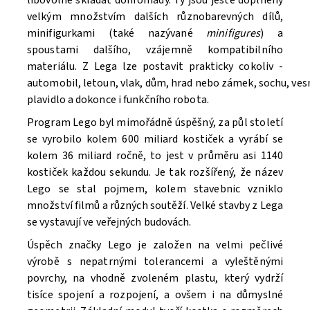
velkým množstvím dalších různobarevných dílů,
minifigurkami (také nazývané
minifigures
) a
spoustami dalšího, vzájemně kompatibilního
materiálu. Z Lega lze postavit prakticky cokoliv -
automobil, letoun, vlak, dům, hrad nebo zámek, sochu, ve
Souhlasím se
Zpracováním osobních údajů.
plavidlo a dokonce i funkčního robota.
Program Lego byl mimořádně úspěšný, za půl století
se vyrobilo kolem 600 miliard kostiček a vyrábí se
kolem 36 miliard ročně, to jest v průměru asi 1140
kostiček každou sekundu. Je tak rozšířený, že název
Lego se stal pojmem, kolem stavebnic vzniklo
množství filmů a různých soutěží. V
elké stavby z Lega
se vystavují ve veřejných budovách.
Úspěch značky Lego je založen na velmi pečlivé
výrobě s nepatrnými tolerancemi a vyleštěnými
povrchy, na vhodně zvoleném plastu, který vydrží
tisíce spojení a rozpojení, a ovšem i na důmyslné