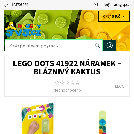
605708274
info
@
hrackyjvj.cz
0 Kč
CZK
0 ks /
LEGO DOTS 41922 NÁRAMEK –
BLÁZNIVÝ KAKTUS
LEGO
Neohodnoceno