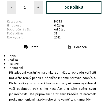
-
+
Kategorie:
DOTS
Hmotnost:
0.02 kg
Doporučený věk:
od 6 let
Počet dílků:
33
Rok vydání:
2021
Hlídat cenu
Dotaz
Tisk
Popis
Značka
Diskuze
Hodnocení
Při zdobení vlastního náramku se můžete opravdu vyřádit!
Rozložte tenký pásek a připněte k němu barevná zdobítka.
Přidejte dílky inspirované kaktusem, aby náramek vystihoval
vaši osobnost. Pak si ho nasaďte a ukažte světu svou
jedinečnost! Jste připraveni na změnu? Předělejte náramek
podle momentální nálady nebo si ho vyměňte s kamarády!