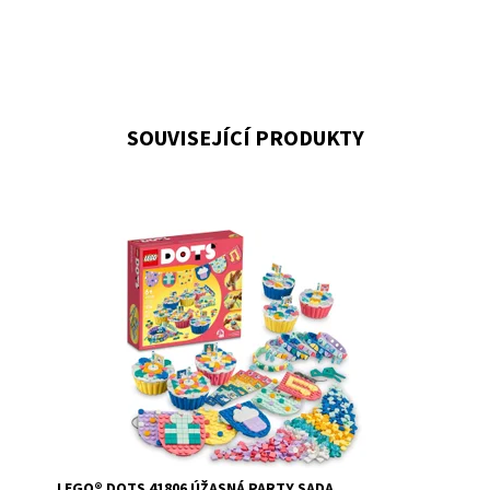
SOUVISEJÍCÍ PRODUKTY
Rozjeďte nekonečně kreativní party s touto stavebnicí
Dostupnost:
Skladem
2
Kód:
10593
Značka:
LEGO
LEGO® DOTS 41806 ÚŽASNÁ PARTY SADA