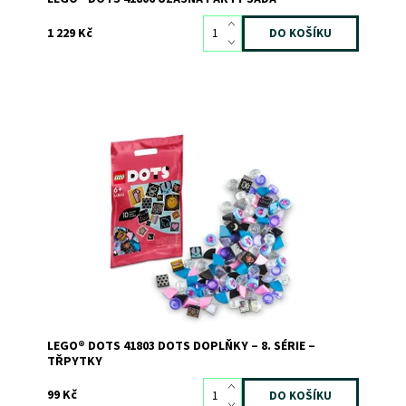
1 229 Kč
Inspirujte děti k zábavnému sebevyjádření 8. sérií
doplňků DOTS
Dostupnost:
Skladem
>3
Kód:
10617
Značka:
LEGO
LEGO® DOTS 41803 DOTS DOPLŇKY – 8. SÉRIE –
TŘPYTKY
99 Kč