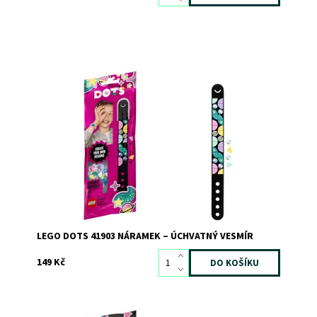
Nechte svého malého designéra navrhnout a ozdobit
svůj vlastní hvězdný módní doplněk!
Dostupnost:
Skladem
2
Kód:
6650
Značka:
LEGO
LEGO DOTS 41903 NÁRAMEK – ÚCHVATNÝ VESMÍR
149 Kč