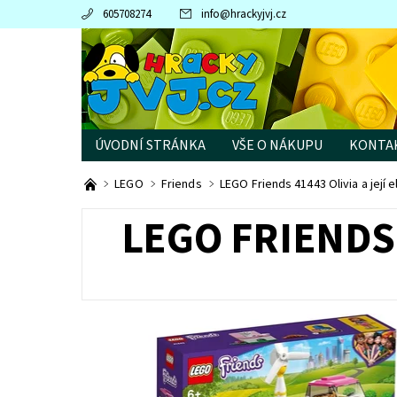
605708274
info
@
hrackyjvj.cz
ÚVODNÍ STRÁNKA
VŠE O NÁKUPU
KONTA
PRODÁVANÉ ZNAČKY
LEGO
Friends
LEGO Friends 41443 Olivia a její 
LEGO FRIENDS 