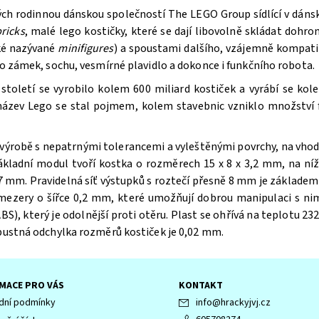
ých rodinnou dánskou společností The LEGO Group sídlící v dán
ricks
, malé lego kostičky, které se dají libovolně skládat doh
aké nazývané
minifigures
) a spoustami dalšího, vzájemně kompatib
bo zámek, sochu, vesmírné plavidlo a dokonce i funkčního robota.
oletí se vyrobilo kolem 600 miliard kostiček a vyrábí se kole
 název Lego se stal pojmem, kolem stavebnic vzniklo množství f
výrobě s nepatrnými tolerancemi a vyleštěnými povrchy, na vhodn
ákladní modul tvoří kostka o rozměrech 15 x 8 x 3,2 mm, na n
 mm. Pravidelná síť výstupků s roztečí přesně 8 mm je základem 
 mezery o šířce 0,2 mm, které umožňují dobrou manipulaci s ni
BS), který je odolnější proti otěru. Plast se ohřívá na teplotu 232
ípustná odchylka rozměrů kostiček je 0,02 mm.
MACE PRO VÁS
KONTAKT
ní podmínky
info
@
hrackyjvj.cz