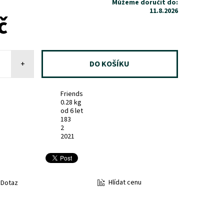
Můžeme doručit do:
11.8.2026
č
+
Friends
0.28 kg
od 6 let
183
2
2021
Hlídat cenu
Dotaz