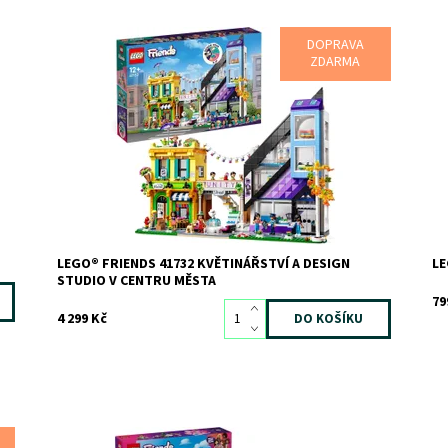
DOPRAVA
Inspirujte děti k navrhování, zdobení a vystavování
Zá
ZDARMA
ka
Dostupnost:
Skladem
2
Kód:
11211
Do
Značka:
LEGO
Kó
Zn
LEGO® FRIENDS 41732 KVĚTINÁŘSTVÍ A DESIGN
LE
STUDIO V CENTRU MĚSTA
79
4 299 Kč