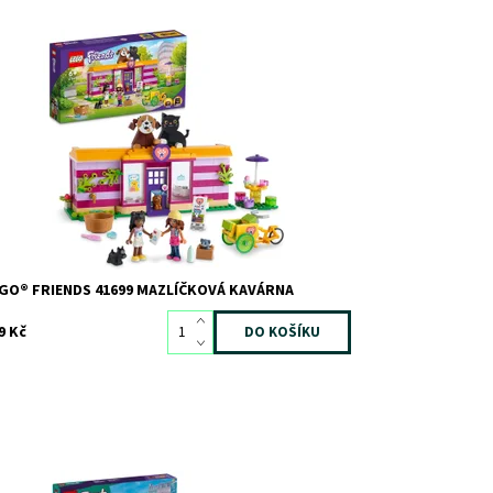
bavná stavebnice LEGO® Friends s modelem zvířecí
várny
stupnost:
Skladem
2
d:
9801
ačka:
LEGO
GO® FRIENDS 41699 MAZLÍČKOVÁ KAVÁRNA
9 Kč