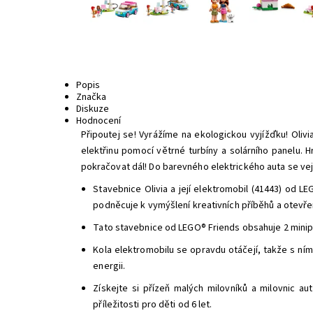
Popis
Značka
Diskuze
Hodnocení
Připoutej se! Vyrážíme na ekologickou vyjížďku! Olivia
elektřinu pomocí větrné turbíny a solárního panelu. Hr
pokračovat dál!
Do barevného elektrického auta se vejd
Stavebnice Olivia a její elektromobil (41443) od L
podněcuje k vymýšlení kreativních příběhů a otev
Tato stavebnice od LEGO® Friends obsahuje 2 minipan
Kola elektromobilu se opravdu otáčejí, takže s ním 
energii.
Získejte si přízeň malých milovníků a milovnic a
příležitosti pro děti od 6 let.