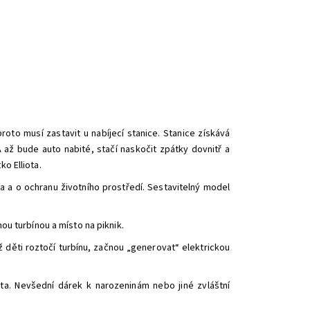
proto musí zastavit u nabíjecí stanice. Stanice získává
 A až bude auto nabité, stačí naskočit zpátky dovnitř a
o Elliota.
la a o ochranu životního prostředí. Sestavitelný model
ou turbínou a místo na piknik.
yž děti roztočí turbínu, začnou „generovat“ elektrickou
ota. Nevšední dárek k narozeninám nebo jiné zvláštní