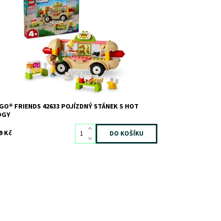
bavná stavebnice LEGO® Friends se 2 minipanenkami
stupnost:
Skladem
>3
d:
11445
ačka:
LEGO
GO® FRIENDS 42633 POJÍZDNÝ STÁNEK S HOT
OGY
9 Kč