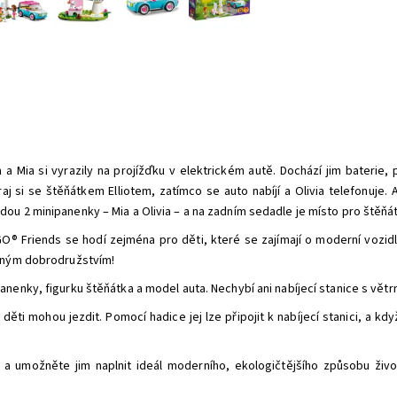
 a Mia si vyrazily na projížďku v elektrickém autě. Dochází jim baterie, 
aj si se štěňátkem Elliotem, zatímco se auto nabíjí a Olivia telefonuje.
ou 2 minipanenky – Mia a Olivia – a na zadním sedadle je místo pro štěňátk
EGO® Friends se hodí zejména pro děti, které se zajímají o moderní vozid
řeným dobrodružstvím!
enky, figurku štěňátka a model auta. Nechybí ani nabíjecí stanice s větrn
děti mohou jezdit. Pomocí hadice jej lze připojit k nabíjecí stanici, a kd
ut a umožněte jim naplnit ideál moderního, ekologičtějšího způsobu živ