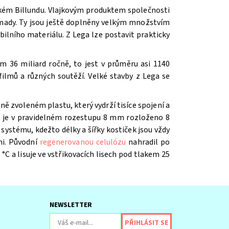
ském Billundu. Vlajkovým produktem společnosti
romady. Ty jsou ještě doplněny velkým množstvím
ilního materiálu. Z Lega lze postavit prakticky
m 36 miliard ročně, to jest v průměru asi 1140
ilmů a různých soutěží. V
elké stavby z Lega se
ě zvoleném plastu, který vydrží tisíce spojení a
íž je v pravidelném rozestupu 8 mm rozloženo 8
systému, kdežto délky a šířky kostiček jsou vždy
mi. Původní
regenerovanou celulózu
nahradil po
 °C a lisuje ve vstřikovacích lisech pod tlakem 25
NEWSLETTER