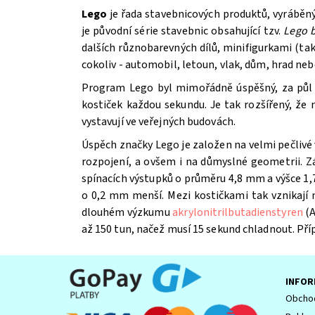
Lego
je řada stavebnicových produktů, vyráběn
je původní série stavebnic obsahující tzv.
Lego b
dalších různobarevných dílů, minifigurkami (t
cokoliv - automobil, letoun, vlak, dům, hrad ne
Program Lego byl mimořádně úspěšný, za půl st
kostiček každou sekundu. Je tak rozšířený, že
vystavují ve veřejných budovách.
Úspěch značky Lego je založen na velmi pečlivé 
Souhlasím se
Zpracováním osobních údajů.
rozpojení, a ovšem i na důmyslné geometrii. Z
spínacích výstupků o průměru 4,8 mm a výšce 1,7
o 0,2 mm menší. Mezi kostičkami tak vznikají
dlouhém výzkumu
akrylonitrilbutadienstyren
(A
až 150 tun, načež musí 15 sekund chladnout. Př
INFOR
Obchod