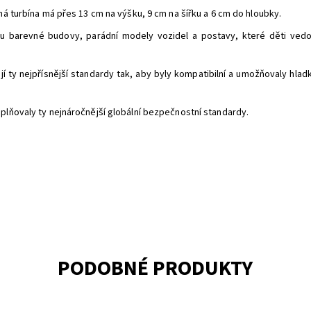
ná turbína má přes 13 cm na výšku, 9 cm na šířku a 6 cm do hloubky.
ou barevné budovy, parádní modely vozidel a postavy, které děti vedo
í ty nejpřísnější standardy tak, aby byly kompatibilní a umožňovaly hladk
plňovaly ty nejnáročnější globální bezpečnostní standardy.
PODOBNÉ PRODUKTY