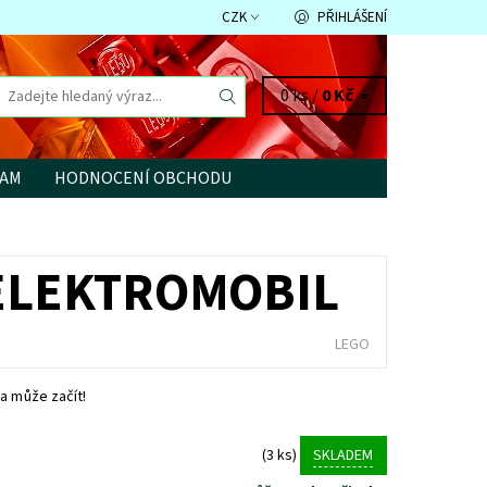
CZK
PŘIHLÁŠENÍ
0 ks /
0 Kč
RAM
HODNOCENÍ OBCHODU
Í ELEKTROMOBIL
LEGO
a může začít!
(3 ks)
SKLADEM