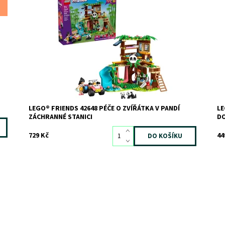
2
Připravte se na obří dávku roztomilosti! Pomůžete
Zá
Autumn a Liann postarat se o pandí mámu a její mláďata
Do
v pandí záchranné stanici? Hravá zvířátka se ráda
Kó
kloužou do vody a houpou na houpačce. Doručte jim
Zn
jídlo na čtyřkolce a až se pandy uvelebí ve své...
Dostupnost:
Skladem
>3
Kód:
12785
Značka:
LEGO
LEGO® FRIENDS 42648 PÉČE O ZVÍŘÁTKA V PANDÍ
LE
ZÁCHRANNÉ STANICI
D
729 Kč
44