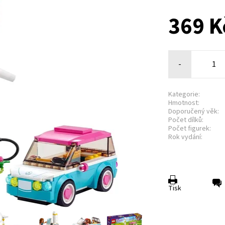
369 K
-
Kategorie:
Hmotnost:
Doporučený věk:
Počet dílků:
Počet figurek:
Rok vydání:
Tisk