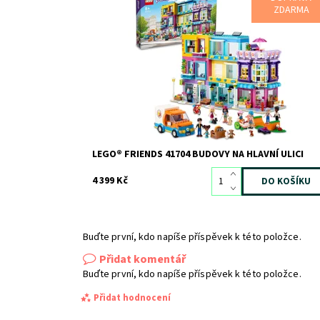
Rozsáhlý modulární model městské čtvrti obsahuje 1
ZDARMA
postav, obchod, kavárnu a kosmetický salón a lze jej
libovolně přestavovat.
Dostupnost:
Skladem
2
Kód:
9573
Značka:
LEGO
LEGO® FRIENDS 41704 BUDOVY NA HLAVNÍ ULICI
4 399 Kč
Buďte první, kdo napíše příspěvek k této položce.
Přidat komentář
Buďte první, kdo napíše příspěvek k této položce.
Přidat hodnocení