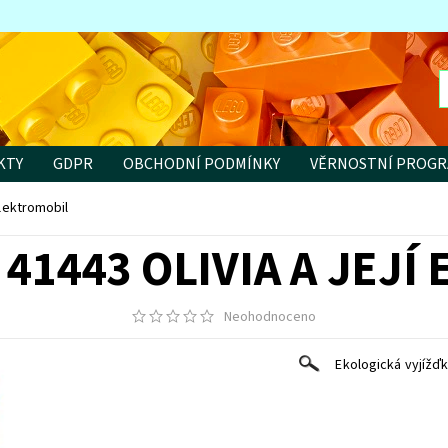
KTY
GDPR
OBCHODNÍ PODMÍNKY
VĚRNOSTNÍ PROG
elektromobil
41443 OLIVIA A JEJ
Neohodnoceno
Ekologická vyjížďk