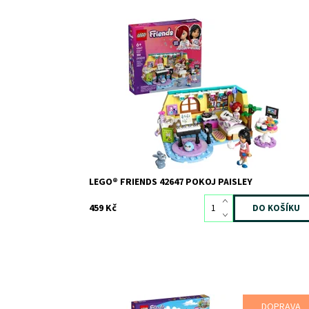
Trávit čas s kamarády je taková zábava! Dnes Paisley
pozvala Liann k sobě do pokoje. Ideální místo na den
plný kreativity!
Dostupnost:
Skladem
3
Kód:
12306
Značka:
LEGO
LEGO® FRIENDS 42647 POKOJ PAISLEY
459 Kč
DOPRAVA