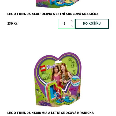
LEGO FRIENDS 41387 OLIVIA A LETNÍ SRDCOVÁ KRABIČKA
239 Kč
Vezmi si kousek dobré nálady Mii všude s sebou!
Dostupnost:
Skladem
3 ks
Kód:
5931
Značka:
LEGO
LEGO FRIENDS 41388 MIA A LETNÍ SRDCOVÁ KRABIČKA