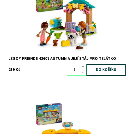
Dostupnost:
Skladem
>3 ks
Kód:
11580
Značka:
LEGO
LEGO® FRIENDS 42607 AUTUMN A JEJÍ STÁJ PRO TELÁTKO
239 Kč
Stavebnice obchůdku s módními doplňky se 2 minipanenkami
LEGO® Friends
Dostupnost:
Skladem
>3 ks
Kód:
11424