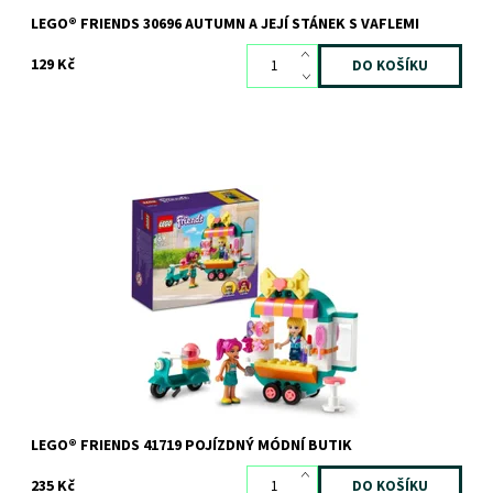
LEGO® FRIENDS 30696 AUTUMN A JEJÍ STÁNEK S VAFLEMI
129 Kč
Mobilní butik pro malé milovnice módy
Dostupnost:
Skladem
3 ks
Kód:
10440
Značka:
LEGO
LEGO® FRIENDS 41719 POJÍZDNÝ MÓDNÍ BUTIK
235 Kč