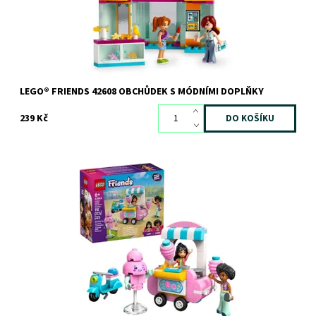
Značka:
LEGO
LEGO® FRIENDS 42608 OBCHŮDEK S MÓDNÍMI DOPLŇKY
239 Kč
Kdo má chuť na cukrovou vatu? Připojte se k Liann a Jamile a
dopřejte si sladkou pochoutku u stánku s cukrovou vatou.
Dostupnost:
Skladem
3 ks
Kód:
12297
Značka:
LEGO