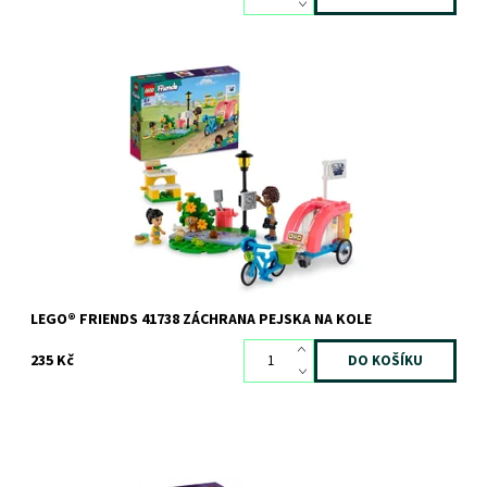
Vydejte se s kamarády na záchranu štěňátka
Dostupnost:
Skladem
3 ks
Kód:
10572
Značka:
LEGO
LEGO® FRIENDS 41738 ZÁCHRANA PEJSKA NA KOLE
235 Kč