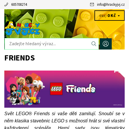
605708274
info
@
hrackyjvj.cz
0 Kč
CZK
0 ks /
FRIENDS
Svět LEGO® Friends si vaše děti zamilují. Snoubí se v
něm klasika stavebnic LEGO s možností hrát si své vlastní
každodenní scénáře. Herní sady jsou tématicky