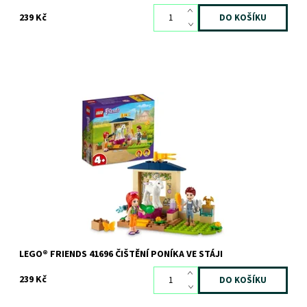
239 Kč
Kreativní dárek pro malé milovníky koní
Dostupnost:
Skladem
1 ks
Kód:
10500
Značka:
LEGO
LEGO® FRIENDS 41696 ČIŠTĚNÍ PONÍKA VE STÁJI
239 Kč