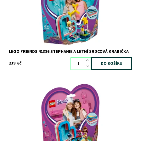
Kód:
5925
Značka:
LEGO
LEGO FRIENDS 41386 STEPHANIE A LETNÍ SRDCOVÁ KRABIČKA
239 Kč
Vezmi si kousek dobré nálady Olivie všude s sebou!
Dostupnost:
Skladem
3 ks
Kód:
5928
Značka:
LEGO