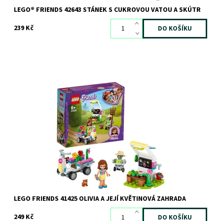
LEGO® FRIENDS 42643 STÁNEK S CUKROVOU VATOU A SKÚTR
239 Kč
Zábava s rostlinami pro malé botaniky
Dostupnost:
Skladem
>3 ks
Kód:
8021
Značka:
LEGO
LEGO FRIENDS 41425 OLIVIA A JEJÍ KVĚTINOVÁ ZAHRADA
249 Kč