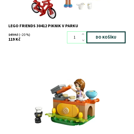
LEGO FRIENDS 30412 PIKNIK V PARKU
149 Kč
(–20 %)
119 Kč
Dostupnost:
Skladem
>3 ks
Kód:
12698
Značka:
LEGO