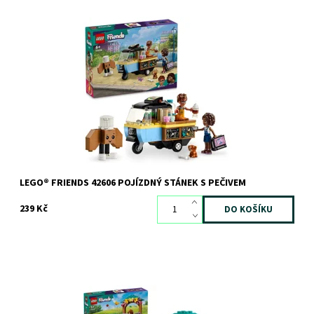
Stavebnice stánku s pečivem pro děti
Dostupnost:
Skladem
>3 ks
Kód:
11421
Značka:
LEGO
LEGO® FRIENDS 42606 POJÍZDNÝ STÁNEK S PEČIVEM
239 Kč
Stavebnice pro malé kreativní milovníky zvířat