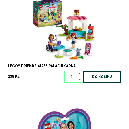
Stavebnice Palačinkárna je vhodná pro děti, které si rády hrají na
obchod. Součástí jsou 2 minipanenky a doplňky, které dětem
přinesou hodiny...
Dostupnost:
Skladem
3 ks
Kód:
10988
Značka:
LEGO
LEGO® FRIENDS 41753 PALAČINKÁRNA
235 Kč
Kousek dobré nálady Stephanie v srdcové krabičce
Dostupnost:
Skladem
2 ks