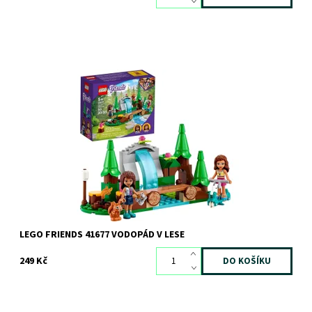
Skvělá stavebnice pro malé objevitelky
Dostupnost:
Skladem
1 ks
Kód:
8620
Značka:
LEGO
LEGO FRIENDS 41677 VODOPÁD V LESE
249 Kč