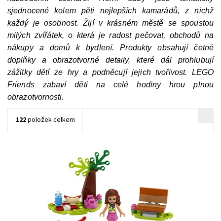
sjednocené kolem pěti nejlepších kamarádů, z nichž
každý je osobnost. Žijí v krásném městě se spoustou
milých zvířátek, o která je radost pečovat, obchodů na
nákupy a domů k bydlení. Produkty obsahují četné
doplňky a obrazotvorné detaily, které dál prohlubují
zážitky dětí ze hry a podněcují jejich tvořivost. LEGO
Friends zabaví děti na celé hodiny hrou plnou
obrazotvornosti.
122
položek celkem
Odpočiňte si u pikniku v parku
Dostupnost:
Skladem
>3 ks
Kód:
7442
Značka:
LEGO