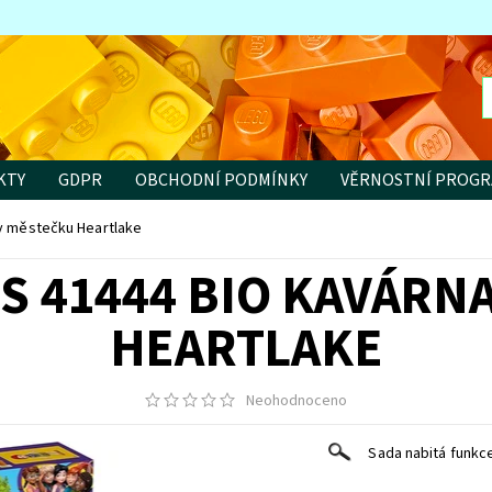
KTY
GDPR
OBCHODNÍ PODMÍNKY
VĚRNOSTNÍ PROG
 v městečku Heartlake
S 41444 BIO KAVÁRN
HEARTLAKE
Neohodnoceno
Sada nabitá funkc