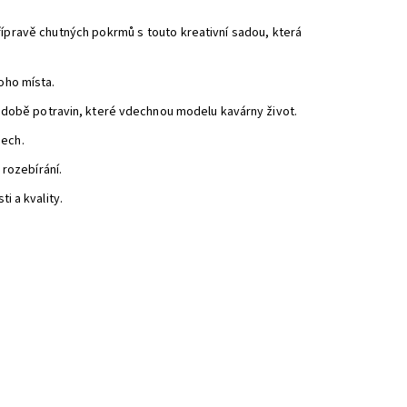
přípravě chutných pokrmů s touto kreativní sadou, která
oho místa.
podobě potravin, které vdechnou modelu kavárny život.
dech.
 rozebírání.
i a kvality.