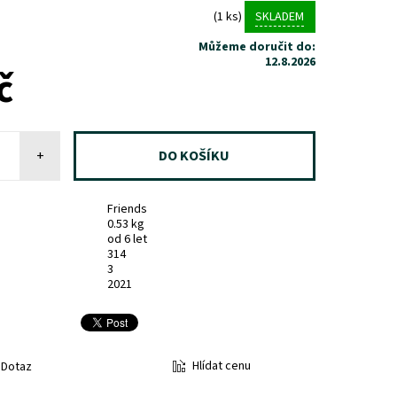
(1 ks)
SKLADEM
Můžeme doručit do:
12.8.2026
č
+
Friends
0.53 kg
od 6 let
314
3
2021
Hlídat cenu
Dotaz