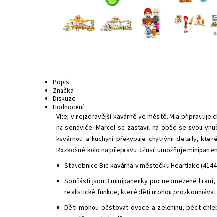
Popis
Značka
Diskuze
Hodnocení
Vítej v nejzdravější kavárně ve městě. Mia připravuje 
na sendviče. Marcel se zastavil na oběd se svou vnu
kavárnou a kuchyní překypuje chytrými detaily, kter
Rozkošné kolo na přepravu džusů umožňuje minipanen
Stavebnice Bio kavárna v městečku Heartlake (41444)
Součástí jsou 3 minipanenky pro neomezené hraní, 
realistické funkce, které děti mohou prozkoumávat
Děti mohou pěstovat ovoce a zeleninu, péct chleb