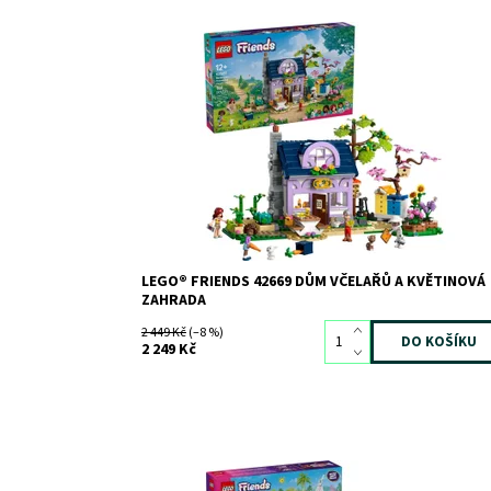
Pociťte bzukot pozitivity při stavění krásné výstavní
stavebnice Dům včelařů a květinová zahrada.
Dostupnost:
Skladem
1
Kód:
12192
Značka:
LEGO
LEGO® FRIENDS 42669 DŮM VČELAŘŮ A KVĚTINOVÁ
ZAHRADA
2 449 Kč
(–8 %)
2 249 Kč