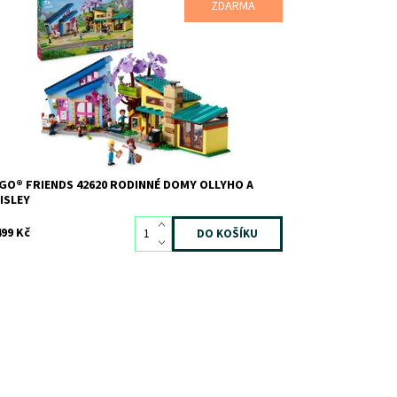
ly a Paisley spolu rádi tráví čas – naštěstí bydlí hned
ZDARMA
dle sebe! Vydáte se k nim na návštěvu? Vychutnejte
 odpolední šálek čaje u Ollyho a prohlédněte si jeho
dní návrhy. Pak navštivte Paisley, u které si zahrajete
 kytaru. Prozkoumejte místnosti...
stupnost:
Skladem
3
d:
12387
ačka:
LEGO
GO® FRIENDS 42620 RODINNÉ DOMY OLLYHO A
ISLEY
499 Kč