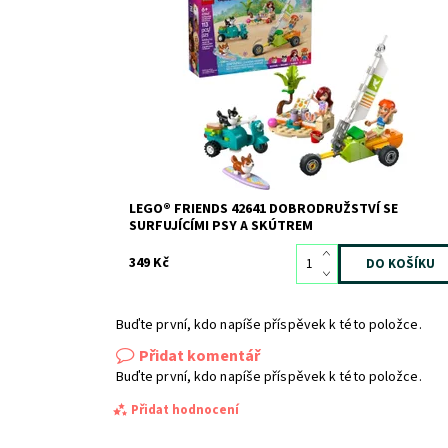
Surfuj, pejsku! Existuje snad něco zábavnějšího než
surfující pes? Sage a Paisley přímo milují hraní na pláži
se svými pejsky corgi.
Dostupnost:
Skladem
>3
Kód:
12294
Značka:
LEGO
LEGO® FRIENDS 42641 DOBRODRUŽSTVÍ SE
SURFUJÍCÍMI PSY A SKÚTREM
349 Kč
Buďte první, kdo napíše příspěvek k této položce.
Přidat komentář
Buďte první, kdo napíše příspěvek k této položce.
Přidat hodnocení