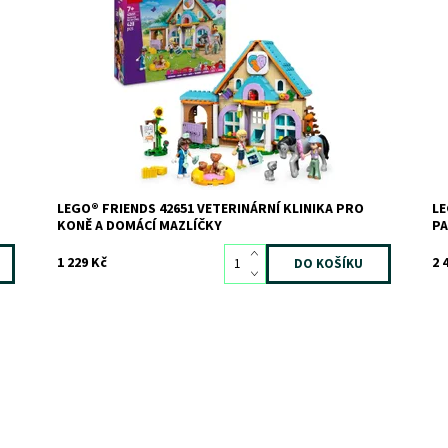
Inspirujte holky, kluky a milovníky zvířat od 7 let ke
Ol
kreativnímu hraní.
ve
si
Dostupnost:
Skladem
2
mó
Kód:
12171
na
Značka:
LEGO
Do
Kó
Zn
LEGO® FRIENDS 42651 VETERINÁRNÍ KLINIKA PRO
LE
KONĚ A DOMÁCÍ MAZLÍČKY
PA
1 229 Kč
2 