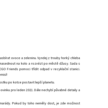
nasbírat ovoce a zeleninu. Vyndej z trouby horký chleba
la nasednout na kolo a rozvézt po městě džusy.
Sada s
GO Friends pomoci třídit odpad v recyklační stanici.
emisí!
ostku po kotce postavit lepší planetu.
vinku pro leden 2021. Dále nechybí půvabné detaily a
kamarády. Pokud by toho neměly dost, je zde možnost