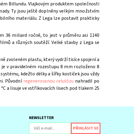
ském Billundu. Vlajkovým produktem společnosti
romady. Ty jsou ještě doplněny velkým množstvím
ilního materiálu. Z Lega lze postavit prakticky
m 36 miliard ročně, to jest v průměru asi 1140
ilmů a různých soutěží. V
elké stavby z Lega se
ě zvoleném plastu, který vydrží tisíce spojení a
íž je v pravidelném rozestupu 8 mm rozloženo 8
systému, kdežto délky a šířky kostiček jsou vždy
mi. Původní
regenerovanou celulózu
nahradil po
 °C a lisuje ve vstřikovacích lisech pod tlakem 25
NEWSLETTER