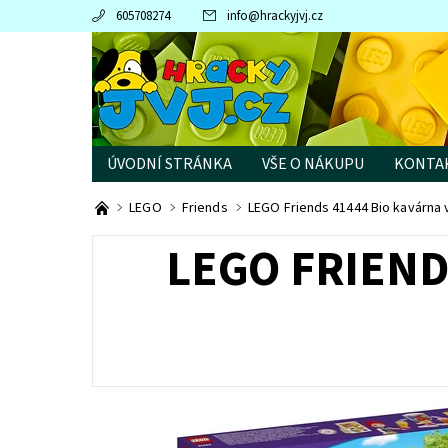
605708274
info
@
hrackyjvj.cz
ÚVODNÍ STRÁNKA
VŠE O NÁKUPU
KONTA
PRODÁVANÉ ZNAČKY
LEGO
Friends
LEGO Friends 41444 Bio kavárna
LEGO FRIEND