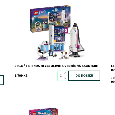
Zažehněte v dětech vášeň pro vesmír touto vědecky
Ro
propracovanou vzdělávací hračkou, která jim umožní
pr
představovat si, že trénují na astronauty.
Do
Dostupnost:
Skladem
3
Kó
Kód:
10020
Zn
Značka:
LEGO
LEGO® FRIENDS 41713 OLIVIE A VESMÍRNÁ AKADEMIE
LE
DO
1 799 Kč
1 0
99