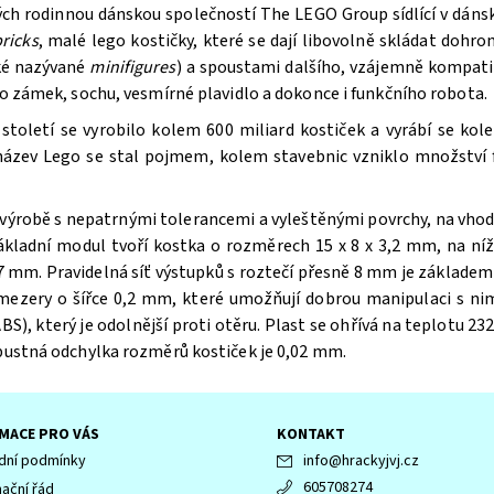
ých rodinnou dánskou společností The LEGO Group sídlící v dán
ricks
, malé lego kostičky, které se dají libovolně skládat doh
aké nazývané
minifigures
) a spoustami dalšího, vzájemně kompatib
bo zámek, sochu, vesmírné plavidlo a dokonce i funkčního robota.
oletí se vyrobilo kolem 600 miliard kostiček a vyrábí se kole
 název Lego se stal pojmem, kolem stavebnic vzniklo množství f
výrobě s nepatrnými tolerancemi a vyleštěnými povrchy, na vhodn
ákladní modul tvoří kostka o rozměrech 15 x 8 x 3,2 mm, na n
 mm. Pravidelná síť výstupků s roztečí přesně 8 mm je základem 
 mezery o šířce 0,2 mm, které umožňují dobrou manipulaci s ni
BS), který je odolnější proti otěru. Plast se ohřívá na teplotu 232
ípustná odchylka rozměrů kostiček je 0,02 mm.
MACE PRO VÁS
KONTAKT
ní podmínky
info
@
hrackyjvj.cz
605708274
ační řád