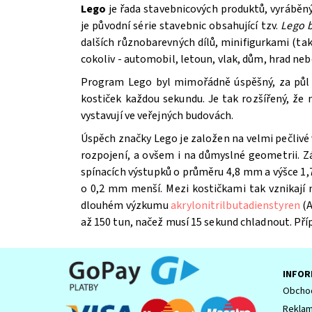
Lego
je řada stavebnicových produktů, vyráběn
je původní série stavebnic obsahující tzv.
Lego b
dalších různobarevných dílů, minifigurkami (t
cokoliv - automobil, letoun, vlak, dům, hrad ne
Program Lego byl mimořádně úspěšný, za půl st
kostiček každou sekundu. Je tak rozšířený, že
vystavují ve veřejných budovách.
Úspěch značky Lego je založen na velmi pečlivé 
Souhlasím se
Zpracováním osobních údajů.
rozpojení, a ovšem i na důmyslné geometrii. Z
spínacích výstupků o průměru 4,8 mm a výšce 1,7
o 0,2 mm menší. Mezi kostičkami tak vznikají
dlouhém výzkumu
akrylonitrilbutadienstyren
(A
až 150 tun, načež musí 15 sekund chladnout. Př
INFOR
Obchod
Reklam