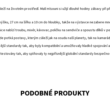
eží na životním prostředí. Malí mlsouni si užijí dlouhé hodiny zábavy při 
výšku, 27 cm na šířku a 10 cm do hloubky, takže na výstavce nezabere mn
ice nabízí troubu, mixér, kávovar, poličku na sendviče a spoustu dílků v 
potká postavy, kterým záleží jak na osudu naší planety, tak na kamará
nější standardy tak, aby byly kompatibilní a umožňovaly hladké spojování a
estovány tak, aby splňovaly ty nejpřísnější globální standardy bezpečnost
PODOBNÉ PRODUKTY