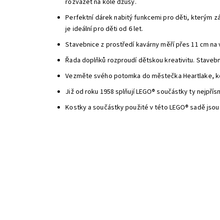
rozvážet na kole džusy.
Perfektní dárek nabitý funkcemi pro děti, kterým zál
je ideální pro děti od 6 let.
Stavebnice z prostředí kavárny měří přes 11 cm na 
Řada doplňků rozproudí dětskou kreativitu. Stavebn
Vezměte svého potomka do městečka Heartlake, kde 
Již od roku 1958 splňují LEGO® součástky ty nejpřís
Kostky a součástky použité v této LEGO® sadě jsou t