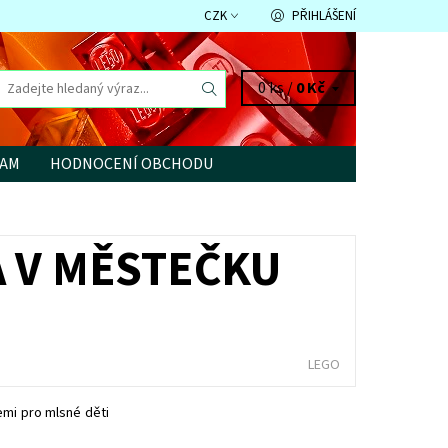
CZK
PŘIHLÁŠENÍ
0 ks /
0 Kč
RAM
HODNOCENÍ OBCHODU
A V MĚSTEČKU
LEGO
emi pro mlsné děti