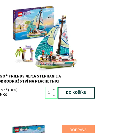
zšiřte dětem horizonty s tímto pečlivě
opracovaným modelem lodi
stupnost:
Skladem
3
d:
11220
ačka:
LEGO
GO® FRIENDS 41716 STEPHANIE A
BRODRUŽSTVÍ NA PLACHETNICI
89 Kč
(–8 %)
9 Kč
DOPRAVA