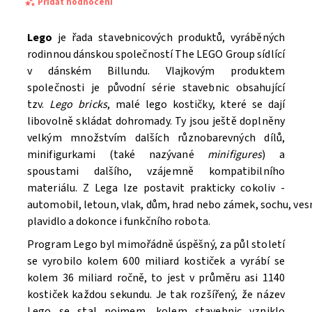
Přidat hodnocení
Lego
je řada stavebnicových produktů, vyráběných
rodinnou dánskou společností The LEGO Group sídlící
v dánském Billundu. Vlajkovým produktem
společnosti je původní série stavebnic obsahující
tzv.
Lego bricks
, malé lego kostičky, které se dají
libovolně skládat dohromady. Ty jsou ještě doplněny
velkým množstvím dalších různobarevných dílů,
minifigurkami (také nazývané
minifigures
) a
spoustami dalšího, vzájemně kompatibilního
materiálu. Z Lega lze postavit prakticky cokoliv -
automobil, letoun, vlak, dům, hrad nebo zámek, sochu, ve
Souhlasím se
Zpracováním osobních údajů.
plavidlo a dokonce i funkčního robota.
Program Lego byl mimořádně úspěšný, za půl století
se vyrobilo kolem 600 miliard kostiček a vyrábí se
kolem 36 miliard ročně, to jest v průměru asi 1140
kostiček každou sekundu. Je tak rozšířený, že název
Lego se stal pojmem, kolem stavebnic vzniklo