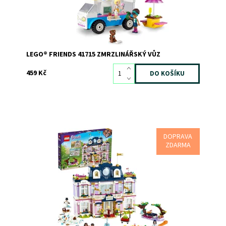
LEGO® FRIENDS 41715 ZMRZLINÁŘSKÝ VŮZ
459 Kč
DOPRAVA
Jedinečný hotel, který vás rád přivítá v každou roční
ZDARMA
dobu
Dostupnost:
Skladem
2
Kód:
8638
Značka:
LEGO