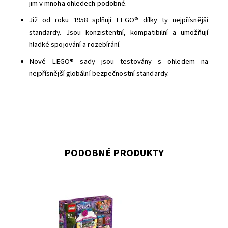
jim v mnoha ohledech podobné.
Již od roku 1958 splňují LEGO® dílky ty nejpřísnější
standardy. Jsou konzistentní, kompatibilní a umožňují
hladké spojování a rozebírání.
Nové LEGO® sady jsou testovány s ohledem na
nejpřísnější globální bezpečnostní standardy.
PODOBNÉ PRODUKTY
Užívej si legraci s Emmou a Zobem ve vychytané
cukrárně od LEGO® Friends Olivie