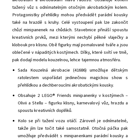
tažený vůz s odnímatelným otočným akrobatickým kolem.
Protagonistky přehlídky mohou předvádět parádní kousky
také na hrazdě s kruhy. Celé vystoupení pak lze zakončit
chůzí minipanenek na chůdách. Stavebnice přináší spoustu
kreativních prvků, mezi kterými nechybí pěkné vlaječky a
klobouk pro klisnu. Obě figurky mají pomalované tváře a jsou
oblečené v nápaditých kostýmech. Dílky, které svítí ve tmě,
pak dodají modelu kouzelnou, lehce tajemnou atmosféru.
Sada Kouzelná akrobacie (41686) umožňuje dětským
ratolestem uspořádat jedinečnou magickou show s
přehlídkou a dechberoucími akrobatickými kousky.
Obsahuje 2 LEGO® Friends minipanenky v kostýmech –
Olivii a Stellu – figurku klisny, karnevalový vůz, hrazdu a
spoustu kreativních doplňků.
Kolo se při tažení vozu otáčí. Zároveň je odnímatelné,
takže jím lze točit také samostatně. Otočná páčka pak
umožňuje předvádět s minipanenkami parádní kousky a