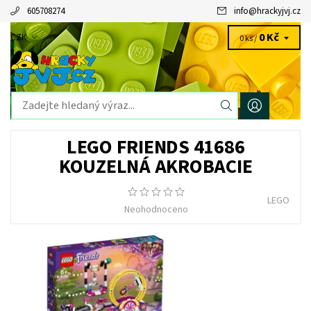
605708274
info
@
hrackyjvj.cz
0 Kč
CZK
0 ks /
LEGO FRIENDS 41686
KOUZELNÁ AKROBACIE
LEGO
Neohodnoceno