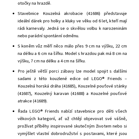
otočky na hrazdě.
Stavebnice Kouzelná akrobacie (41686) představuje
ideální dárek pro holky a kluky ve věku od 6 let, kteří mají
rádi karnevaly. Jedná se o skvělou volbu k narozeninám
nebo parádní spontánní odměnu.
S koněm vůz měří něco málo přes 9 cm na výšku, 22 cm
na délku a 6 cm na šířku. Model s hrazdou pak má 8 cm na
výšku, 7 cm na délku a 4 cm na šířku.
Pro ještě větší porci zábavy lze model spojit s dalšími
sadami z této kouzlené edice od LEGO® Friends –
Kouzelná horská dráha (41685), Kouzelné pouťové stánky
(41687), Kouzelný karavan (41688) a Kouzelné pouťové
atrakce (41689).
Řada LEGO® Friends nabízí stavebnice pro děti všech
věkových kategorií, ať už chtějí objevovat své vášně,
prožívat příběhy inspirované skutečným životem nebo si
vymýšlet vlastní dobrodružství s postavami, které jsou