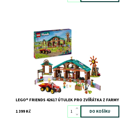
Model farmy s postavami LEGO® Friends
Dostupnost:
Skladem
2
Kód:
11436
Značka:
LEGO
LEGO® FRIENDS 42617 ÚTULEK PRO ZVÍŘÁTKA Z FARMY
1 399 Kč