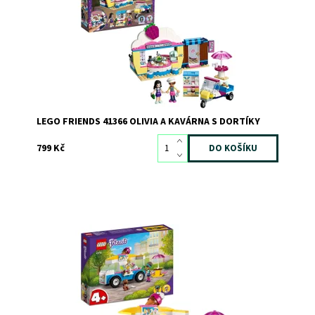
Dostupnost:
Skladem
2
Kód:
4854
Značka:
LEGO
LEGO FRIENDS 41366 OLIVIA A KAVÁRNA S DORTÍKY
799 Kč
Potěšte malé milovníky nakupování a sladkých dobrot
stavebnicí s modelem zmrzlinářského vozu, 2
minipanenkami a figurkou pejska.
Dostupnost:
Skladem
>3
Kód:
11229
Značka:
LEGO