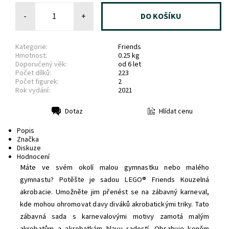
-
+
Kategorie:
Friends
Hmotnost:
0.25 kg
Doporučený věk:
od 6 let
Počet dílků:
223
Počet figurek:
2
Rok vydání:
2021
Hlídat cenu
Dotaz
Tisk
Popis
Značka
Diskuze
Hodnocení
Máte ve svém okolí malou gymnastku nebo malého
gymnastu? Potěšte je sadou LEGO® Friends Kouzelná
akrobacie. Umožněte jim přenést se na zábavný karneval,
kde mohou ohromovat davy diváků akrobatickými triky. Tato
zábavná sada s karnevalovými motivy zamotá malým
akrobatům a akrobatkám hlavu radostí. Obsahuje koněm