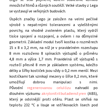
množství filmů a různých soutěží. V
elké stavby z Lega
se vystavují ve veřejných budovách.
Úspěch značky Lego je založen na velmi pečlivé
výrobě s nepatrnými tolerancemi a vyleštěnými
povrchy, na vhodně zvoleném plastu, který vydrží
tisíce spojení a rozpojení, a ovšem i na důmyslné
geometrii. Základní modul tvoří kostka o rozměrech
15 x 8 x 3,2 mm, na níž je v pravidelném rozestupu
8 mm rozloženo 8 spínacích výstupků o průměru
4,8 mm a výšce 1,7 mm. Pravidelná síť výstupků s
roztečí přesně 8 mm je základem systému, kdežto
délky a šířky kostiček jsou vždy o 0,2 mm menší. Mezi
kostičkami tak vznikají mezery o šířce 0,2 mm, které
umožňují dobrou manipulaci s nimi.
Původní
regenerovanou celulózu
nahradil po
dlouhém výzkumu
akrylonitrilbutadienstyren
(ABS),
který je odolnější proti otěru. Plast se ohřívá na
teplotu 232 °C a lisuje ve vstřikovacích lisech pod