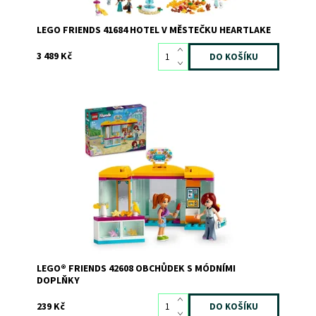
LEGO FRIENDS 41684 HOTEL V MĚSTEČKU HEARTLAKE
3 489 Kč
Stavebnice obchůdku s módními doplňky se 2
minipanenkami LEGO® Friends
Dostupnost:
Skladem
>3
Kód:
11424
Značka:
LEGO
LEGO® FRIENDS 42608 OBCHŮDEK S MÓDNÍMI
DOPLŇKY
239 Kč