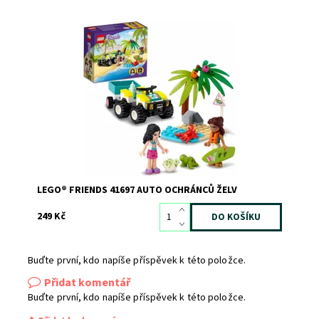
Vemte děti na záchrannou misi!
Dostupnost:
Skladem
2
Kód:
11208
Značka:
LEGO
LEGO® FRIENDS 41697 AUTO OCHRÁNCŮ ŽELV
249 Kč
Buďte první, kdo napíše příspěvek k této položce.
Přidat komentář
Buďte první, kdo napíše příspěvek k této položce.