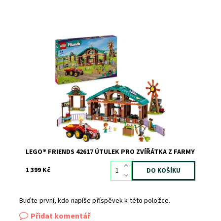
Model farmy s postavami LEGO® Friends
Dostupnost:
Skladem
2
Kód:
11436
Značka:
LEGO
LEGO® FRIENDS 42617 ÚTULEK PRO ZVÍŘÁTKA Z FARMY
1 399 Kč
Buďte první, kdo napíše příspěvek k této položce.
Přidat komentář