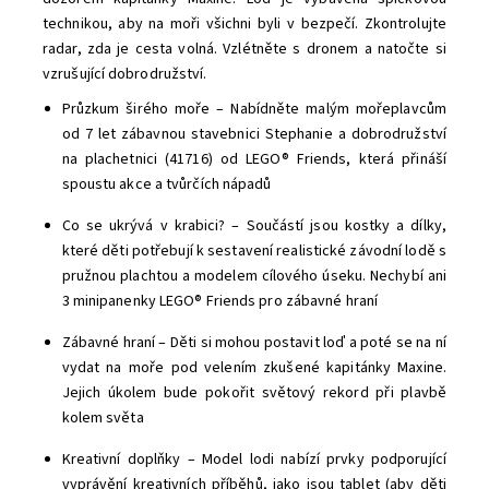
technikou, aby na moři všichni byli v bezpečí. Zkontrolujte
radar, zda je cesta volná. Vzlétněte s dronem a natočte si
vzrušující dobrodružství.
Průzkum širého moře – Nabídněte malým mořeplavcům
od 7 let zábavnou stavebnici Stephanie a dobrodružství
na plachetnici (41716) od LEGO® Friends, která přináší
spoustu akce a tvůrčích nápadů
Co se ukrývá v krabici? – Součástí jsou kostky a dílky,
které děti potřebují k sestavení realistické závodní lodě s
pružnou plachtou a modelem cílového úseku. Nechybí ani
3 minipanenky LEGO® Friends pro zábavné hraní
Zábavné hraní – Děti si mohou postavit loď a poté se na ní
vydat na moře pod velením zkušené kapitánky Maxine.
Jejich úkolem bude pokořit světový rekord při plavbě
kolem světa
Kreativní doplňky – Model lodi nabízí prvky podporující
vyprávění kreativních příběhů, jako jsou tablet (aby děti