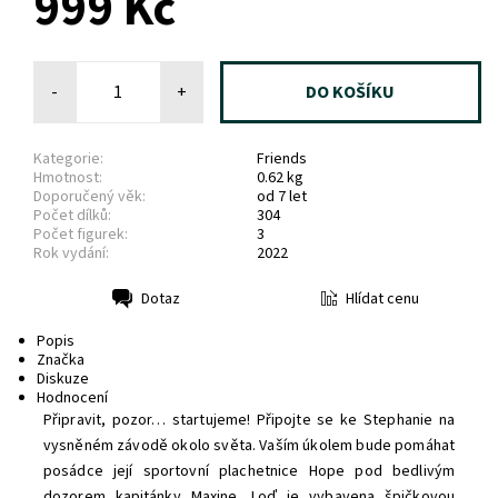
999 Kč
-
+
Kategorie:
Friends
Hmotnost:
0.62 kg
Doporučený věk:
od 7 let
Počet dílků:
304
Počet figurek:
3
Rok vydání:
2022
Hlídat cenu
Dotaz
Tisk
Popis
Značka
Diskuze
Hodnocení
Připravit, pozor… startujeme! Připojte se ke Stephanie na
vysněném závodě okolo světa. Vaším úkolem bude pomáhat
posádce její sportovní plachetnice Hope pod bedlivým
dozorem kapitánky Maxine. Loď je vybavena špičkovou