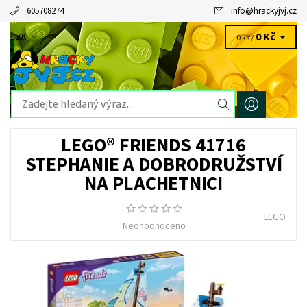
605708274
info
@
hrackyjvj.cz
0 Kč
CZK
0 ks /
LEGO® FRIENDS 41716
STEPHANIE A DOBRODRUŽSTVÍ
NA PLACHETNICI
LEGO
Neohodnoceno