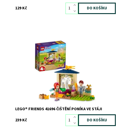
129 Kč
Kreativní dárek pro malé milovníky koní
Dostupnost:
Skladem
1
Kód:
10500
Značka:
LEGO
LEGO® FRIENDS 41696 ČIŠTĚNÍ PONÍKA VE STÁJI
239 Kč