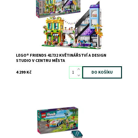
Dostupnost:
Skladem
2
Kód:
11211
Značka:
LEGO
LEGO® FRIENDS 41732 KVĚTINÁŘSTVÍ A DESIGN
STUDIO V CENTRU MĚSTA
4 299 Kč
Stavebnice pro děti s postavami LEGO® Friends
Dostupnost:
Skladem
>3
Kód:
11529
Značka:
LEGO