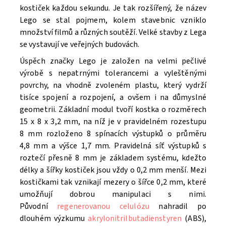
kostiček každou sekundu. Je tak rozšířený, že název
Lego se stal pojmem, kolem stavebnic vzniklo
množství filmů a různých soutěží. V
elké stavby z Lega
se vystavují ve veřejných budovách.
Úspěch značky Lego je založen na velmi pečlivé
výrobě s nepatrnými tolerancemi a vyleštěnými
povrchy, na vhodně zvoleném plastu, který vydrží
tisíce spojení a rozpojení, a ovšem i na důmyslné
geometrii. Základní modul tvoří kostka o rozměrech
15 x 8 x 3,2 mm, na níž je v pravidelném rozestupu
8 mm rozloženo 8 spínacích výstupků o průměru
4,8 mm a výšce 1,7 mm. Pravidelná síť výstupků s
roztečí přesně 8 mm je základem systému, kdežto
délky a šířky kostiček jsou vždy o 0,2 mm menší. Mezi
kostičkami tak vznikají mezery o šířce 0,2 mm, které
umožňují dobrou manipulaci s nimi.
Původní
regenerovanou celulózu
nahradil po
dlouhém výzkumu
akrylonitrilbutadienstyren
(ABS),