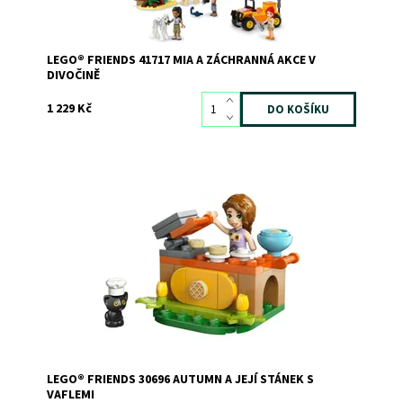
LEGO® FRIENDS 41717 MIA A ZÁCHRANNÁ AKCE V
DIVOČINĚ
1 229 Kč
Dostupnost:
Skladem
>3
Kód:
12698
Značka:
LEGO
LEGO® FRIENDS 30696 AUTUMN A JEJÍ STÁNEK S
VAFLEMI