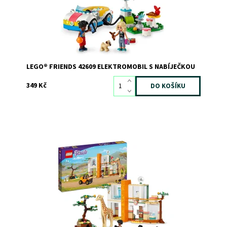
LEGO® FRIENDS 42609 ELEKTROMOBIL S NABÍJEČKOU
349 Kč
Středisko v divočině nabité funkcemi - zachraňte zvířata
ze safari a starejte se o ně na základně
Dostupnost:
Skladem
3
Kód:
10716
Značka:
LEGO