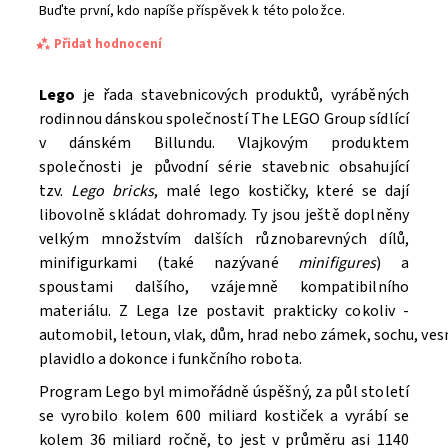
Buďte první, kdo napíše příspěvek k této položce.
Přidat hodnocení
Lego
je řada stavebnicových produktů, vyráběných
rodinnou dánskou společností The LEGO Group sídlící
v dánském Billundu. Vlajkovým produktem
společnosti je původní série stavebnic obsahující
tzv.
Lego bricks
, malé lego kostičky, které se dají
libovolně skládat dohromady. Ty jsou ještě doplněny
velkým množstvím dalších různobarevných dílů,
minifigurkami (také nazývané
minifigures
) a
spoustami dalšího, vzájemně kompatibilního
materiálu. Z Lega lze postavit prakticky cokoliv -
automobil, letoun, vlak, dům, hrad nebo zámek, sochu, ve
Souhlasím se
Zpracováním osobních údajů.
plavidlo a dokonce i funkčního robota.
Program Lego byl mimořádně úspěšný, za půl století
se vyrobilo kolem 600 miliard kostiček a vyrábí se
kolem 36 miliard ročně, to jest v průměru asi 1140