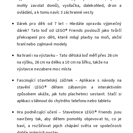
mohly zavolat domů), vysílačka, dalekohled, dron a
ovládání, a k tomu navíc 3 záchranné vesty
Dárek pro děti od 7 let – Hledáte opravdu výjimečný
dárek? Tato loď od LEGO® Friends poslouží jako tvůrčí
překvapení pro děti, které milují plavby na moři, akční
hraní nebo zajímavé modely
Na hraní i na výstavku – Tato dětská loď měří přes 26 cm
na výšku, 26 cm na délku a 10 cm na šířku, takže na
výstavce nezabere moc místa
Fascinující stavitelský zážitek – Aplikace s návody na
stavění LEGO® dětem zábavným a interaktivním
způsobem ukáže, jak tuto plachetnici sestavit. Stačí si
aplikaci stáhnout do chytrého telefonu nebo tabletu
Hra podněcující učení – Stavebnice LEGO® Friends jsou
navrženy tak, aby dětem pomohly objevovat to, co je
baví, a rozšiřovat jejich chápání světa ve společnosti
dobře známých postav