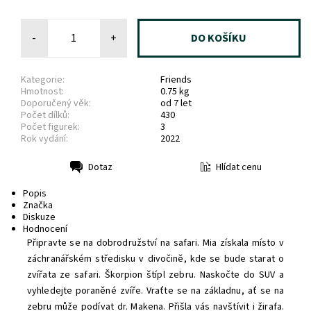
-
+
Kategorie:
Friends
Hmotnost:
0.75 kg
Doporučený věk:
od 7 let
Počet dílků:
430
Počet figurek:
3
Rok vydání:
2022
Hlídat cenu
Dotaz
Tisk
Popis
Značka
Diskuze
Hodnocení
Připravte se na dobrodružství na safari. Mia získala místo v
záchranářském středisku v divočině, kde se bude starat o
zvířata ze safari. Škorpion štípl zebru. Naskočte do SUV a
vyhledejte poraněné zvíře. Vraťte se na základnu, ať se na
zebru může podívat dr. Makena. Přišla vás navštívit i žirafa.