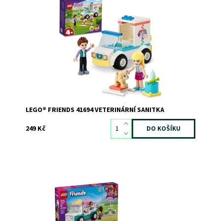
Veterinární sanitka s figurkou pejska a minipanenkami
Stephanie a Ethanem
Dostupnost:
Skladem
2
Kód:
9798
Značka:
LEGO
LEGO® FRIENDS 41694 VETERINÁRNÍ SANITKA
249 Kč
Paisley obsluhuje zákazníky u zmrzlinářského auta!
Pomůžete jí připravit chutné dobroty?
Dostupnost:
Skladem
>3