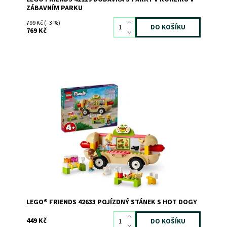
ZÁBAVNÍM PARKU
799 Kč
(–3 %)
769 Kč
Zábavná stavebnice LEGO® Friends se 2 minipanenkami
Dostupnost:
Skladem
>3
Kód:
11445
Značka:
LEGO
LEGO® FRIENDS 42633 POJÍZDNÝ STÁNEK S HOT DOGY
449 Kč