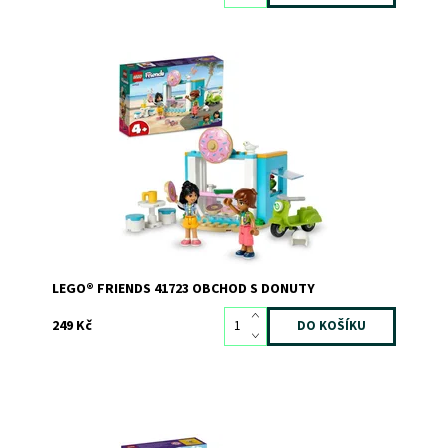
Navštivte Liann, která má letní brigádu v obchodě s
donuty.
Dostupnost:
Skladem
>3
Kód:
10551
Značka:
LEGO
LEGO® FRIENDS 41723 OBCHOD S DONUTY
249 Kč