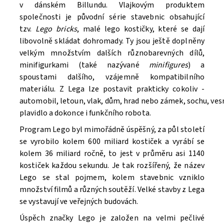
v dánském Billundu. Vlajkovým produktem
společnosti je původní série stavebnic obsahující
tzv.
Lego bricks
, malé lego kostičky, které se dají
libovolně skládat dohromady. Ty jsou ještě doplněny
velkým množstvím dalších různobarevných dílů,
minifigurkami (také nazývané
minifigures
) a
spoustami dalšího, vzájemně kompatibilního
materiálu. Z Lega lze postavit prakticky cokoliv -
automobil, letoun, vlak, dům, hrad nebo zámek, sochu, ve
Souhlasím se
Zpracováním osobních údajů.
plavidlo a dokonce i funkčního robota.
Program Lego byl mimořádně úspěšný, za půl století
se vyrobilo kolem 600 miliard kostiček a vyrábí se
kolem 36 miliard ročně, to jest v průměru asi 1140
kostiček každou sekundu. Je tak rozšířený, že název
Lego se stal pojmem, kolem stavebnic vzniklo
množství filmů a různých soutěží. V
elké stavby z Lega
se vystavují ve veřejných budovách.
Úspěch značky Lego je založen na velmi pečlivé