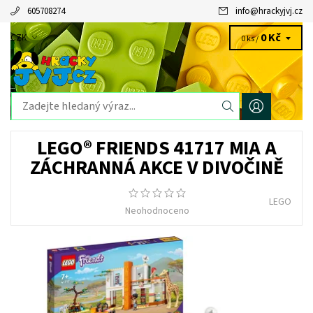
605708274
info
@
hrackyjvj.cz
0 Kč
CZK
0 ks /
LEGO® FRIENDS 41717 MIA A
ZÁCHRANNÁ AKCE V DIVOČINĚ
LEGO
Neohodnoceno