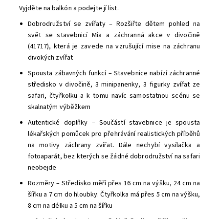
Vyjděte na balkón a podejte jí list.
Dobrodružství se zvířaty – Rozšiřte dětem pohled na
svět se stavebnicí Mia a záchranná akce v divočině
(41717), která je zavede na vzrušující mise na záchranu
divokých zvířat
Spousta zábavných funkcí – Stavebnice nabízí záchranné
středisko v divočině, 3 minipanenky, 3 figurky zvířat ze
safari, čtyřkolku a k tomu navíc samostatnou scénu se
skalnatým výběžkem
Autentické doplňky – Součástí stavebnice je spousta
lékařských pomůcek pro přehrávání realistických příběhů
na motivy záchrany zvířat. Dále nechybí vysílačka a
fotoaparát, bez kterých se žádné dobrodružství na safari
neobejde
Rozměry – Středisko měří přes 16 cm na výšku, 24 cm na
šířku a 7 cm do hloubky. Čtyřkolka má přes 5 cm na výšku,
8 cm na délku a 5 cm na šířku