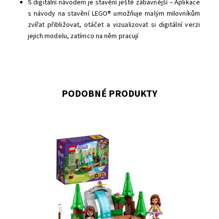
S digitální návodem je stavění ještě zábavnější – Aplikace
s návody na stavění LEGO® umožňuje malým milovníkům
zvířat přibližovat, otáčet a vizualizovat si digitální verzi
jejich modelu, zatímco na něm pracují
PODOBNÉ PRODUKTY
Skvělá stavebnice pro malé objevitelky
Dostupnost:
Skladem
1
Kód:
8620
Značka:
LEGO