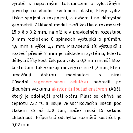
výrobě s nepatrnými tolerancemi a vyleštěnými
povrchy, na vhodně zvoleném plastu, který vydrží
tisíce spojení a rozpojení, a ovšem i na důmyslné
geometrii. Základní modul tvoří kostka o rozměrech
15 x 8 x 3,2 mm, na níž je v pravidelném rozestupu
8 mm rozloženo 8 spínacích výstupků o průměru
4,8 mm a výšce 1,7 mm. Pravidelná síť výstupků s
roztečí přesně 8 mm je základem systému, kdežto
délky a šířky kostiček jsou vždy o 0,2 mm menší. Mezi
kostičkami tak vznikají mezery o šířce 0,2 mm, které
umožňují dobrou manipulaci s nimi.
Původní
regenerovanou celulózu
nahradil po
dlouhém výzkumu
akrylonitrilbutadienstyren
(ABS),
který je odolnější proti otěru. Plast se ohřívá na
teplotu 232 °C a lisuje ve vstřikovacích lisech pod
tlakem 25 až 150 tun, načež musí 15 sekund
chladnout. Přípustná odchylka rozměrů kostiček je
0,02 mm.