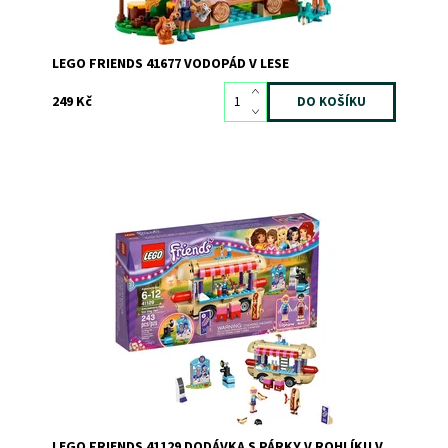
LEGO FRIENDS 41677 VODOPÁD V LESE
249 Kč
Stephaniina úžasná dodávka s párky v rohlíku má prostor
pro sezení na střeše s úžasným výhledem na zábavní
park!
Dostupnost:
Skladem
3
Kód:
2458
Značka:
LEGO
LEGO FRIENDS 41129 DODÁVKA S PÁRKY V ROHLÍKU V