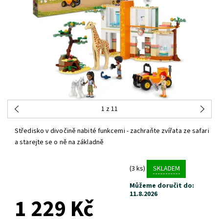
1
z 11
Středisko v divočině nabité funkcemi - zachraňte zvířata ze safari
a starejte se o ně na základně
(3 ks)
SKLADEM
Můžeme doručit do:
11.8.2026
1 229 Kč