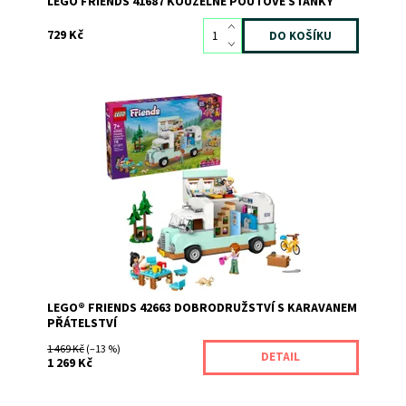
LEGO FRIENDS 41687 KOUZELNÉ POUŤOVÉ STÁNKY
729 Kč
Vydejte se za dobrodružstvím s karavanem přátelství a
užije si spoustu zábavy.
Dostupnost:
Momentálně nedostupné
Kód:
12189
Značka:
LEGO
LEGO® FRIENDS 42663 DOBRODRUŽSTVÍ S KARAVANEM
PŘÁTELSTVÍ
1 469 Kč
(–13 %)
DETAIL
1 269 Kč