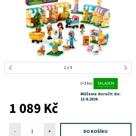
1
z 5
(>3 ks)
SKLADEM
Můžeme doručit do:
13.8.2026
1 089 Kč
-
+