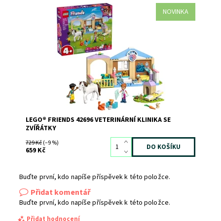
NOVINKA
Povzbuďte děti od 4 let, aby vytvářely vlastní příběhy se
stavebnicí LEGO® Friends Veterinární klinika se zvířátky
(42696) pro holky i kluky. Propracovaná stavebnice
veterinární kliniky obsahuje vše, co předškoláci potřebují
k hraní rolí a péči o zvířata....
Dostupnost:
Skladem
>3
Kód:
12800
Značka:
LEGO
LEGO® FRIENDS 42696 VETERINÁRNÍ KLINIKA SE
ZVÍŘÁTKY
729 Kč
(–9 %)
659 Kč
Buďte první, kdo napíše příspěvek k této položce.
Přidat komentář
Buďte první, kdo napíše příspěvek k této položce.
Přidat hodnocení