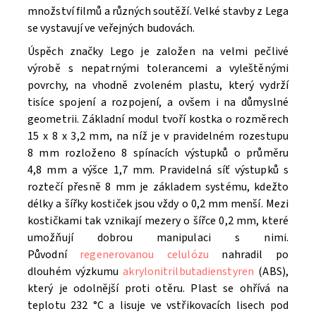
množství filmů a různých soutěží. V
elké stavby z Lega
se vystavují ve veřejných budovách.
Úspěch značky Lego je založen na velmi pečlivé
výrobě s nepatrnými tolerancemi a vyleštěnými
povrchy, na vhodně zvoleném plastu, který vydrží
tisíce spojení a rozpojení, a ovšem i na důmyslné
geometrii. Základní modul tvoří kostka o rozměrech
15 x 8 x 3,2 mm, na níž je v pravidelném rozestupu
8 mm rozloženo 8 spínacích výstupků o průměru
4,8 mm a výšce 1,7 mm. Pravidelná síť výstupků s
roztečí přesně 8 mm je základem systému, kdežto
délky a šířky kostiček jsou vždy o 0,2 mm menší. Mezi
kostičkami tak vznikají mezery o šířce 0,2 mm, které
umožňují dobrou manipulaci s nimi.
Původní
regenerovanou celulózu
nahradil po
dlouhém výzkumu
akrylonitrilbutadienstyren
(ABS),
který je odolnější proti otěru. Plast se ohřívá na
teplotu 232 °C a lisuje ve vstřikovacích lisech pod