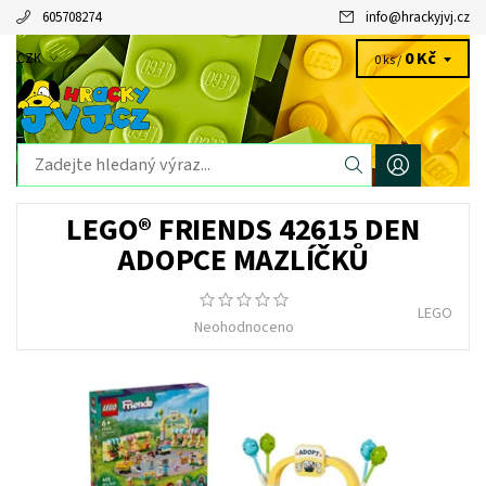
605708274
info
@
hrackyjvj.cz
0 Kč
CZK
0 ks /
LEGO® FRIENDS 42615 DEN
ADOPCE MAZLÍČKŮ
LEGO
Neohodnoceno