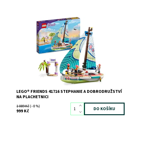
Rozšiřte dětem horizonty s tímto pečlivě
propracovaným modelem lodi
Dostupnost:
Skladem
3
Kód:
11220
Značka:
LEGO
LEGO® FRIENDS 41716 STEPHANIE A DOBRODRUŽSTVÍ
NA PLACHETNICI
1 089 Kč
(–8 %)
999 Kč