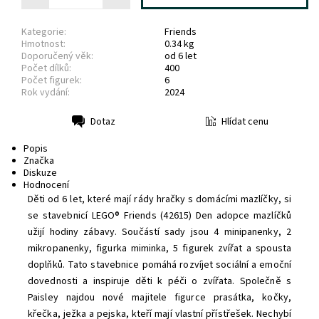
Kategorie:
Friends
Hmotnost:
0.34 kg
Doporučený věk:
od 6 let
Počet dílků:
400
Počet figurek:
6
Rok vydání:
2024
Hlídat cenu
Dotaz
Tisk
Popis
Značka
Diskuze
Hodnocení
Děti od 6 let, které mají rády hračky s domácími mazlíčky, si
se stavebnicí LEGO® Friends (42615) Den adopce mazlíčků
užijí hodiny zábavy. Součástí sady jsou 4 minipanenky, 2
mikropanenky, figurka miminka, 5 figurek zvířat a spousta
doplňků.
Tato stavebnice pomáhá rozvíjet sociální a emoční
dovednosti a inspiruje děti k péči o zvířata. Společně s
Paisley najdou nové majitele figurce prasátka, kočky,
křečka, ježka a pejska, kteří mají vlastní přístřešek. Nechybí