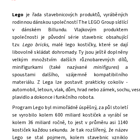
Lego
je řada stavebnicových produktů, vyráběných
rodinnou dánskou společností The LEGO Group sídlící
v dánském Billundu. Vlajkovým produktem
společnosti je původní série stavebnic obsahující
tzv.
Lego bricks
, malé lego kostičky, které se dají
libovolně skládat dohromady. Ty jsou ještě doplněny
velkým množstvím dalších různobarevných dílů,
minifigurkami (také nazývané
minifigures
) a
spoustami dalšího, vzájemně kompatibilního
materiálu. Z Lega lze postavit prakticky cokoliv -
automobil, letoun, vlak, dům, hrad nebo zámek, sochu, ve
Souhlasím se
Zpracováním osobních údajů.
plavidlo a dokonce i funkčního robota.
Program Lego byl mimořádně úspěšný, za půl století
se vyrobilo kolem 600 miliard kostiček a vyrábí se
kolem 36 miliard ročně, to jest v průměru asi 1140
kostiček každou sekundu. Je tak rozšířený, že název
Lego se stal pojmem, kolem stavebnic vzniklo