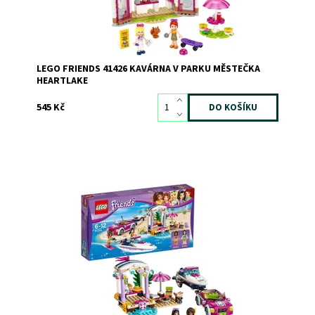
LEGO FRIENDS 41426 KAVÁRNA V PARKU MĚSTEČKA
HEARTLAKE
545 Kč
Na tu nejparádnější plážovou party ve městě doraz ve
velkém stylu!
Dostupnost:
Skladem
3
Kód:
2615
Značka:
LEGO