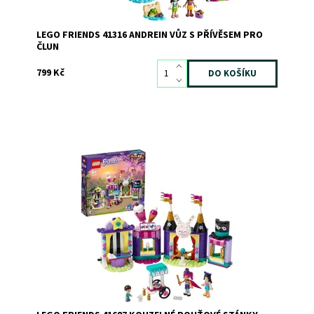
LEGO FRIENDS 41316 ANDREIN VŮZ S PŘÍVĚSEM PRO
ČLUN
799 Kč
Dárek pro děti s karnevalovými stánky a LEGO®
kouzelnickým trikem
Dostupnost:
Skladem
>3
Kód:
8878
Značka:
LEGO