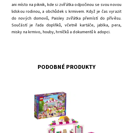
ani místo na piknik, kde si zvířátka odpočinou se svou novou
lidskou rodinou, a obchůdek s krmivem. Když je čas vyrazit
do nových domovů, Paisley zvířátka přemístí do přívěsu.
Součástí je řada doplňků, včetně kartáče, jablka, pera,
misky na krmivo, houby, hrníčků a dokumentů k adopci.
PODOBNÉ PRODUKTY
Kavárnička v pařížském stylu je jako stvořená k hraní!
Dostupnost:
Skladem
3
Kód:
8111
Značka:
LEGO