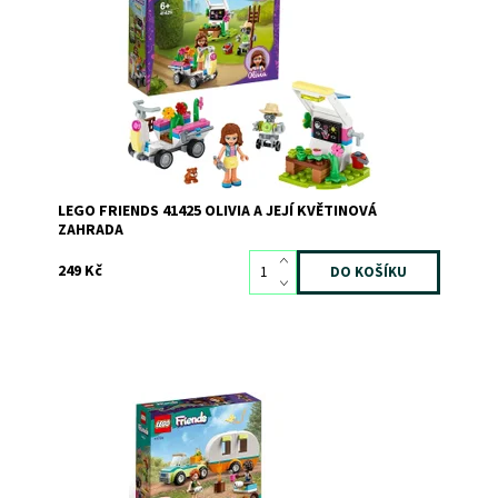
Dostupnost:
Skladem
>3
Kód:
8021
Značka:
LEGO
LEGO FRIENDS 41425 OLIVIA A JEJÍ KVĚTINOVÁ
ZAHRADA
249 Kč
Zábavný dárek na motivy kempování pro děti od 4 let
Dostupnost:
Skladem
>3
Kód:
11577
Značka:
LEGO