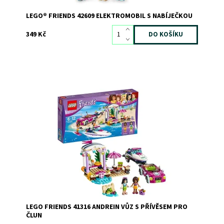
LEGO® FRIENDS 42609 ELEKTROMOBIL S NABÍJEČKOU
349 Kč
Na tu nejparádnější plážovou party ve městě doraz ve
velkém stylu!
Dostupnost:
Skladem
3
Kód:
2615
Značka:
LEGO
LEGO FRIENDS 41316 ANDREIN VŮZ S PŘÍVĚSEM PRO
ČLUN