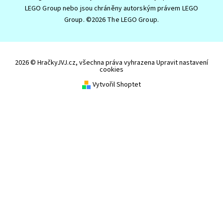
LEGO Group nebo jsou chráněny autorským právem LEGO
Group. ©2026 The LEGO Group.
2026 © HračkyJVJ.cz, všechna práva vyhrazena
Upravit nastavení
cookies
Vytvořil Shoptet