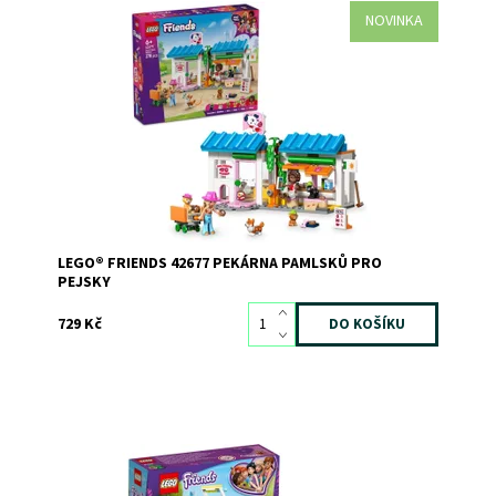
NOVINKA
Tato stavebnice plná příběhů obsahuje 2 minipanenky, 4
hračky v podobě pejsků a spoustu doplňků pro domácí
mazlíčky, se kterými si děti užijí hodiny zábavy. Součástí
je také jídelní lístek, donuty, sušenky, pamlsky pro psy,
kost, mléko, šálky a další.
Dostupnost:
Skladem
>3
Kód:
12788
Značka:
LEGO
LEGO® FRIENDS 42677 PEKÁRNA PAMLSKŮ PRO
PEJSKY
729 Kč
Zábava s rostlinami pro malé botaniky