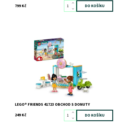
799 Kč
Navštivte Liann, která má letní brigádu v obchodě s
donuty.
Dostupnost:
Skladem
>3
Kód:
10551
Značka:
LEGO
LEGO® FRIENDS 41723 OBCHOD S DONUTY
249 Kč