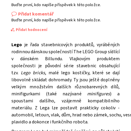
Buďte první, kdo napíše příspěvek k této položce.
Přidat komentář
Buďte první, kdo napíše příspěvek k této položce.
Přidat hodnocení
Lego
je řada stavebnicových produktů, vyráběných
rodinnou dánskou společností The LEGO Group sídlící
v dánském Billundu. Vlajkovým produktem
společnosti je původní série stavebnic obsahující
tzv.
Lego bricks
, malé lego kostičky, které se dají
libovolně skládat dohromady. Ty jsou ještě doplněny
velkým množstvím dalších různobarevných dílů,
minifigurkami (také nazývané
minifigures
) a
spoustami dalšího, vzájemně kompatibilního
materiálu. Z Lega lze postavit prakticky cokoliv -
automobil, letoun, vlak, dům, hrad nebo zámek, sochu, ve
Souhlasím se
Zpracováním osobních údajů.
plavidlo a dokonce i funkčního robota.