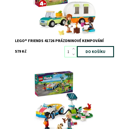
LEGO® FRIENDS 41726 PRÁZDNINOVÉ KEMPOVÁNÍ
579 Kč
Stavebnice pro děti s postavami LEGO® Friends
Dostupnost:
Skladem
>3
Kód:
11529
Značka:
LEGO