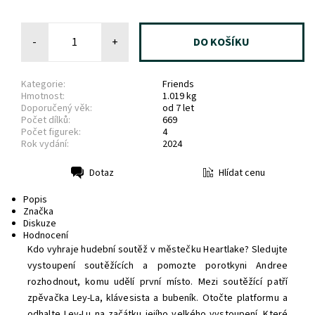
-
+
Kategorie:
Friends
Hmotnost:
1.019 kg
Doporučený věk:
od 7 let
Počet dílků:
669
Počet figurek:
4
Rok vydání:
2024
Hlídat cenu
Dotaz
Tisk
Popis
Značka
Diskuze
Hodnocení
Kdo vyhraje hudební soutěž v městečku Heartlake? Sledujte
vystoupení soutěžících a pomozte porotkyni Andree
rozhodnout, komu udělí první místo. Mezi soutěžící patří
zpěvačka Ley-La, klávesista a bubeník. Otočte platformu a
odhalte Ley-Lu na začátku jejího velkého vystoupení. Které