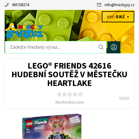
605708274
info
@
hrackyjvj.cz
0 Kč
CZK
0 ks /
LEGO® FRIENDS 42616
HUDEBNÍ SOUTĚŽ V MĚSTEČKU
HEARTLAKE
LEGO
Neohodnoceno