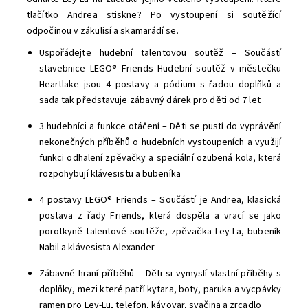
tlačítko Andrea stiskne? Po vystoupení si soutěžící
odpočinou v zákulisí a skamarádí se.
Uspořádejte hudební talentovou soutěž – Součástí
stavebnice LEGO® Friends Hudební soutěž v městečku
Heartlake jsou 4 postavy a pódium s řadou doplňků a
sada tak představuje zábavný dárek pro děti od 7 let
3 hudebníci a funkce otáčení – Děti se pustí do vyprávění
nekonečných příběhů o hudebních vystoupeních a využijí
funkci odhalení zpěvačky a speciální ozubená kola, která
rozpohybují klávesistu a bubeníka
4 postavy LEGO® Friends – Součástí je Andrea, klasická
postava z řady Friends, která dospěla a vrací se jako
porotkyně talentové soutěže, zpěvačka Ley-La, bubeník
Nabil a klávesista Alexander
Zábavné hraní příběhů – Děti si vymyslí vlastní příběhy s
doplňky, mezi které patří kytara, boty, paruka a vycpávky
ramen pro Ley-Lu, telefon, kávovar, svačina a zrcadlo