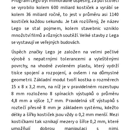
Program Lego byl mimořádně úspěšný, za půl století
se vyrobilo kolem 600 miliard kostiček a vyrábí se
kolem 36 miliard ročně, to jest v průměru asi 1140
kostiček každou sekundu. Je tak rozšířený, že název
Lego se stal pojmem, kolem stavebnic vzniklo
množství filmů a různých soutěží. V
elké stavby z Lega
se vystavují ve veřejných budovách.
Úspěch značky Lego je založen na velmi pečlivé
výrobě s nepatrnými tolerancemi a vyleštěnými
povrchy, na vhodně zvoleném plastu, který vydrží
tisíce spojení a rozpojení, a ovšem i na důmyslné
geometrii. Základní modul tvoří kostka o rozměrech
15 x 8 x 3,2 mm, na níž je v pravidelném rozestupu
8 mm rozloženo 8 spínacích výstupků o průměru
4,8 mm a výšce 1,7 mm. Pravidelná síť výstupků s
roztečí přesně 8 mm je základem systému, kdežto
délky a šířky kostiček jsou vždy o 0,2 mm menší. Mezi
kostičkami tak vznikají mezery o šířce 0,2 mm, které
umožňují dobrou manipulaci s nimi.