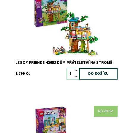
Popusťte uzdu představivosti se stavebnicí LEGO®
Friends 42652 Dům přátelství na stromě.
Dostupnost:
Skladem
2
Kód:
12174
Značka:
LEGO
LEGO® FRIENDS 42652 DŮM PŘÁTELSTVÍ NA STROMĚ
1 799 Kč
NOVINKA
Inspirujte děti ke hře na nakupování v obchodě s
potravinami se stavebnicí Samoobsluha v městečku
Heartlake (42680). Holky a kluci od 5 let si s touto
propracovanou stavebnicí pro děti mohou vymýšlet