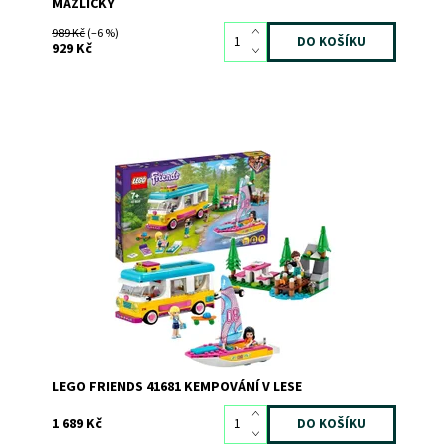
MAZLÍČKY
989 Kč
(–6 %)
929 Kč
Dejte prostor dětské představivosti
Dostupnost:
Skladem
3
Kód:
8626
Značka:
LEGO
LEGO FRIENDS 41681 KEMPOVÁNÍ V LESE
1 689 Kč