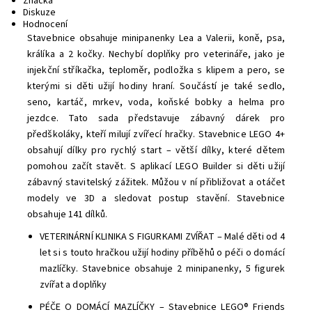
Značka
Diskuze
Hodnocení
Stavebnice obsahuje minipanenky Lea a Valerii, koně, psa,
králíka a 2 kočky. Nechybí doplňky pro veterináře, jako je
injekční stříkačka, teploměr, podložka s klipem a pero, se
kterými si děti užijí hodiny hraní. Součástí je také sedlo,
seno, kartáč, mrkev, voda, koňské bobky a helma pro
jezdce.
Tato sada představuje zábavný dárek pro
předškoláky, kteří milují zvířecí hračky. Stavebnice LEGO 4+
obsahují dílky pro rychlý start – větší dílky, které dětem
pomohou začít stavět. S aplikací LEGO Builder si děti užijí
zábavný stavitelský zážitek. Můžou v ní přibližovat a otáčet
modely ve 3D a sledovat postup stavění. Stavebnice
obsahuje 141 dílků.
VETERINÁRNÍ KLINIKA S FIGURKAMI ZVÍŘAT – Malé děti od 4
let si s touto hračkou užijí hodiny příběhů o péči o domácí
mazlíčky. Stavebnice obsahuje 2 minipanenky, 5 figurek
zvířat a doplňky
PÉČE O DOMÁCÍ MAZLÍČKY – Stavebnice LEGO® Friends