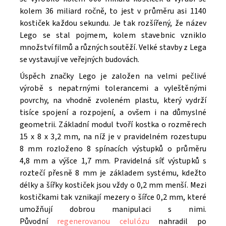
kolem 36 miliard ročně, to jest v průměru asi 1140
kostiček každou sekundu. Je tak rozšířený, že název
Lego se stal pojmem, kolem stavebnic vzniklo
množství filmů a různých soutěží. V
elké stavby z Lega
se vystavují ve veřejných budovách.
Úspěch značky Lego je založen na velmi pečlivé
výrobě s nepatrnými tolerancemi a vyleštěnými
povrchy, na vhodně zvoleném plastu, který vydrží
tisíce spojení a rozpojení, a ovšem i na důmyslné
geometrii. Základní modul tvoří kostka o rozměrech
15 x 8 x 3,2 mm, na níž je v pravidelném rozestupu
8 mm rozloženo 8 spínacích výstupků o průměru
4,8 mm a výšce 1,7 mm. Pravidelná síť výstupků s
roztečí přesně 8 mm je základem systému, kdežto
délky a šířky kostiček jsou vždy o 0,2 mm menší. Mezi
kostičkami tak vznikají mezery o šířce 0,2 mm, které
umožňují dobrou manipulaci s nimi.
Původní
regenerovanou celulózu
nahradil po