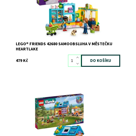
vlastní zábavné příběhy. Součástí je spousta...
Dostupnost:
Skladem
>3
Kód:
12791
Značka:
LEGO
LEGO® FRIENDS 42680 SAMOOBSLUHA V MĚSTEČKU
HEARTLAKE
479 Kč
Dům plný dobrodružství – LEGO® Friends Malý domek na
kolech - najdete zde model auta, domku a ohniště
Dostupnost:
Skladem
2
Kód:
10569
Značka:
LEGO