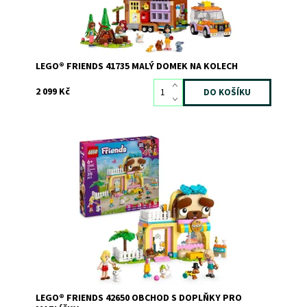
LEGO® FRIENDS 41735 MALÝ DOMEK NA KOLECH
2 099 Kč
Chcete, aby byl právě váš mazlíček nejstylovější ve
městě? Zamiřte do LEGO® Friends Obchodu s doplňky
pro mazlíčky.
Dostupnost:
Skladem
2
Kód:
12168
Značka:
LEGO
LEGO® FRIENDS 42650 OBCHOD S DOPLŇKY PRO