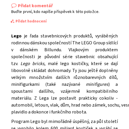
Přidat komentář
Buďte první, kdo napíše příspěvek k této položce.
Přidat hodnocení
Lego
je řada stavebnicových produktů, vyráběných
rodinnou dánskou společností The LEGO Group sídlící
v dánském Billundu. Vlajkovým produktem
společnosti je původní série stavebnic obsahující
tzv.
Lego bricks
, malé lego kostičky, které se dají
libovolně skládat dohromady. Ty jsou ještě doplněny
velkým množstvím dalších různobarevných dílů,
minifigurkami (také nazývané
minifigures
) a
spoustami dalšího, vzájemně kompatibilního
materiálu. Z Lega lze postavit prakticky cokoliv -
automobil, letoun, vlak, dům, hrad nebo zámek, sochu, ve
Souhlasím se
Zpracováním osobních údajů.
plavidlo a dokonce i funkčního robota.
Program Lego byl mimořádně úspěšný, za půl století
se vyrobilo kolem 600 miliard kostiček a vyrábí se