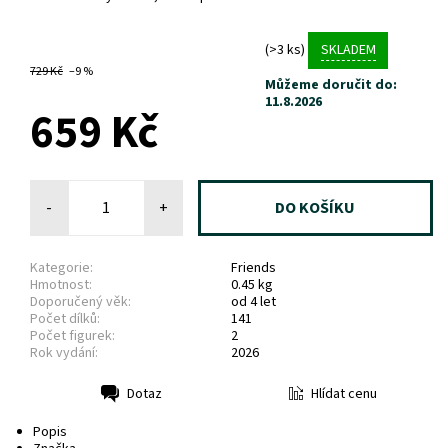
(>3 ks)
SKLADEM
729 Kč
–9 %
Můžeme doručit do:
11.8.2026
659 Kč
-
+
Kategorie:
Friends
Hmotnost:
0.45 kg
Doporučený věk:
od 4 let
Počet dílků:
141
Počet figurek:
2
Rok vydání:
2026
Hlídat cenu
Dotaz
Tisk
Popis