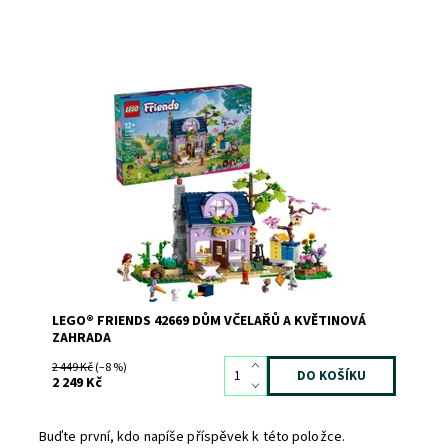
Pociťte bzukot pozitivity při stavění krásné výstavní
stavebnice Dům včelařů a květinová zahrada.
Dostupnost:
Skladem
1
Kód:
12192
Značka:
LEGO
LEGO® FRIENDS 42669 DŮM VČELAŘŮ A KVĚTINOVÁ
ZAHRADA
2 449 Kč
(–8 %)
2 249 Kč
Buďte první, kdo napíše příspěvek k této položce.