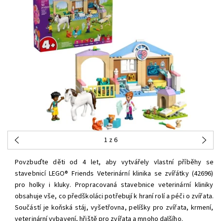
1
z 6
Povzbuďte děti od 4 let, aby vytvářely vlastní příběhy se
stavebnicí LEGO® Friends Veterinární klinika se zvířátky (42696)
pro holky i kluky. Propracovaná stavebnice veterinární kliniky
obsahuje vše, co předškoláci potřebují k hraní rolí a péči o zvířata.
Součástí je koňská stáj, vyšetřovna, pelíšky pro zvířata, krmení,
veterinární vybavení, hřiště pro zvířata a mnoho dalšího.