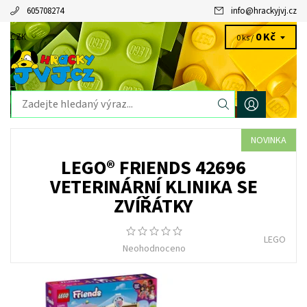
605708274
info
@
hrackyjvj.cz
0 Kč
CZK
0 ks /
NOVINKA
LEGO® FRIENDS 42696
VETERINÁRNÍ KLINIKA SE
ZVÍŘÁTKY
LEGO
Neohodnoceno