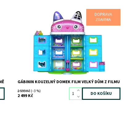
DOPRAVA
Dostupnost:
Skladem
1
ZDARMA
Kód:
12615
Značka:
SPIN MASTER
MĚ
GÁBININ KOUZELNÝ DOMEK FILM VELKÝ DŮM Z FILMU
2 599 Kč
(–3 %)
2 499 Kč