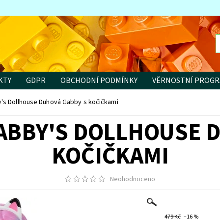
KTY
GDPR
OBCHODNÍ PODMÍNKY
VĚRNOSTNÍ PROG
's Dollhouse Duhová Gabby s kočičkami
ABBY'S DOLLHOUSE 
KOČIČKAMI
Neohodnoceno
479 Kč
–16 %