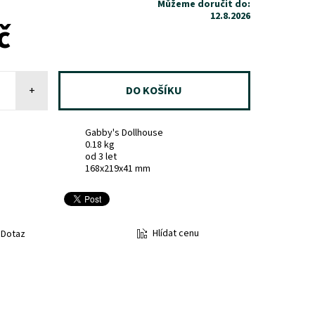
Můžeme doručit do:
12.8.2026
č
+
Gabby's Dollhouse
0.18 kg
od 3 let
168x219x41 mm
Hlídat cenu
Dotaz