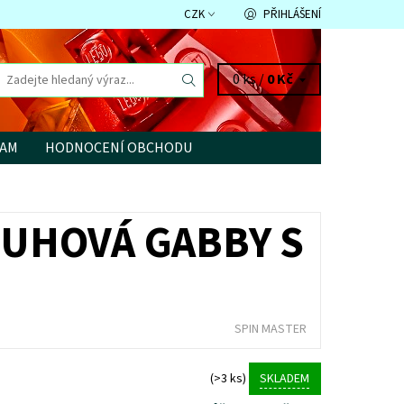
CZK
PŘIHLÁŠENÍ
0 ks /
0 Kč
RAM
HODNOCENÍ OBCHODU
DUHOVÁ GABBY S
SPIN MASTER
(>3 ks)
SKLADEM