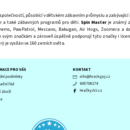
 společností, působící v dětském zábavním průmyslu a zabývající
er a také zábavných programů pro děti.
Spin Master
je známý zn
ems, PawPatrol, Meccano, Bakugan, Air Hogs, Zoomera a dal
ke svým značkám a zároveň úspěšně podporují tyto značky i licen
ý je vysílán ve 160 zemích světa.
MACE PRO VÁS
KONTAKT
ní podmínky
info
@
hrackyjvj.cz
605708274
ační řád
HračkyJVJ.cz
í zboží
va