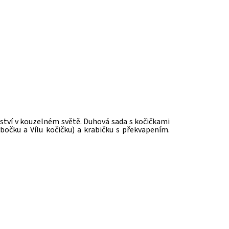
žství v kouzelném světě.
Duhová sada s kočičkami
bočku a Vílu kočičku) a krabičku s překvapením.