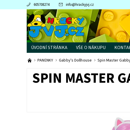
605708274
info
@
hrackyjvj.cz
ÚVODNÍ STRÁNKA
VŠE O NÁKUPU
KONTA
PRODÁVANÉ ZNAČKY
PANENKY
Gabby's Dollhouse
Spin Master Gabby
SPIN MASTER G