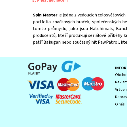
Přidat hodnocení
Spin Master
je jedna z vedoucích celosvětových
portfolia značkových hraček, společenských h
tomto průmyslu, jako jsou Hatchimals, Bunch
producentů, kteří produkují seriálové příběhy 
patří Bakugan nebo současný hit PawPatrol, kter
INFOR
Souhlasím se
Zpracováním osobních údajů.
Obchod
Reklam
Vrácen
Dopra
O nás