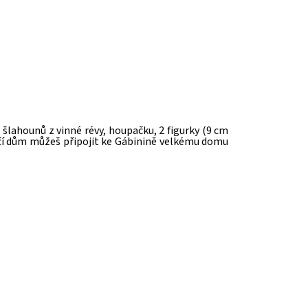
šlahounů z vinné révy, houpačku, 2 figurky (9 cm
očičí dům můžeš připojit ke Gábinině velkému domu