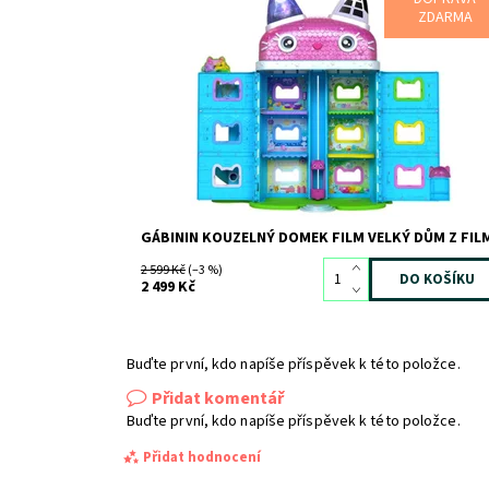
Dostupnost:
Skladem
1
ZDARMA
Kód:
12615
Značka:
SPIN MASTER
GÁBININ KOUZELNÝ DOMEK FILM VELKÝ DŮM Z FIL
2 599 Kč
(–3 %)
2 499 Kč
Buďte první, kdo napíše příspěvek k této položce.
Přidat komentář
Buďte první, kdo napíše příspěvek k této položce.
Přidat hodnocení