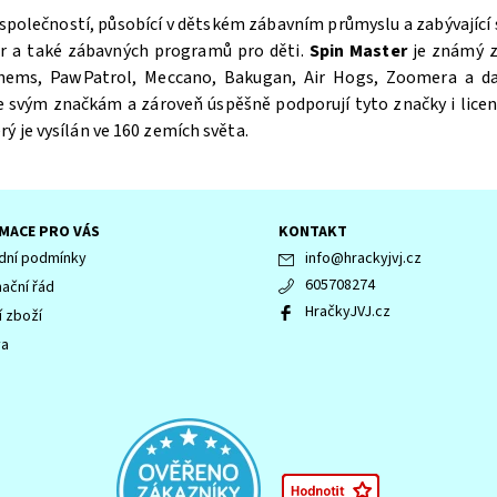
 společností, působící v dětském zábavním průmyslu a zabývající
er a také zábavných programů pro děti.
Spin Master
je známý zn
ems, PawPatrol, Meccano, Bakugan, Air Hogs, Zoomera a dal
ke svým značkám a zároveň úspěšně podporují tyto značky i licen
ý je vysílán ve 160 zemích světa.
MACE PRO VÁS
KONTAKT
ní podmínky
info
@
hrackyjvj.cz
605708274
ační řád
HračkyJVJ.cz
í zboží
va