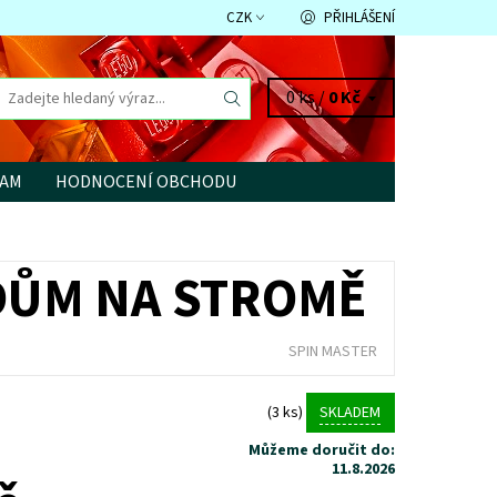
CZK
PŘIHLÁŠENÍ
0 ks /
0 Kč
RAM
HODNOCENÍ OBCHODU
DŮM NA STROMĚ
SPIN MASTER
(3 ks)
SKLADEM
Můžeme doručit do:
11.8.2026