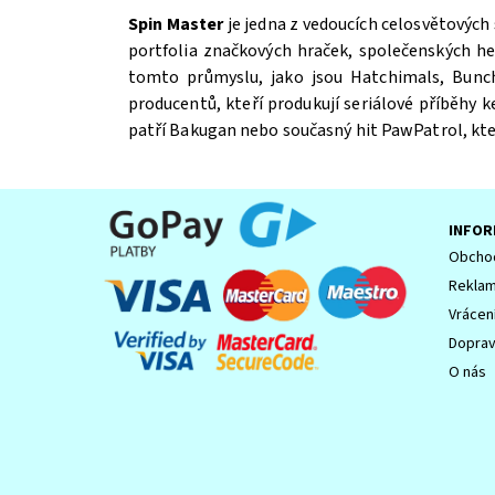
Spin Master
je jedna z vedoucích celosvětových
portfolia značkových hraček, společenských h
tomto průmyslu, jako jsou Hatchimals, Bunch
producentů, kteří produkují seriálové příběhy 
patří Bakugan nebo současný hit PawPatrol, kter
INFOR
Souhlasím se
Zpracováním osobních údajů.
Obchod
Reklam
Vrácen
Dopra
O nás