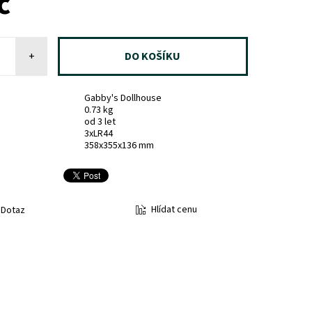
č
+
Gabby's Dollhouse
0.73 kg
od 3 let
3xLR44
358x355x136 mm
Hlídat cenu
Dotaz