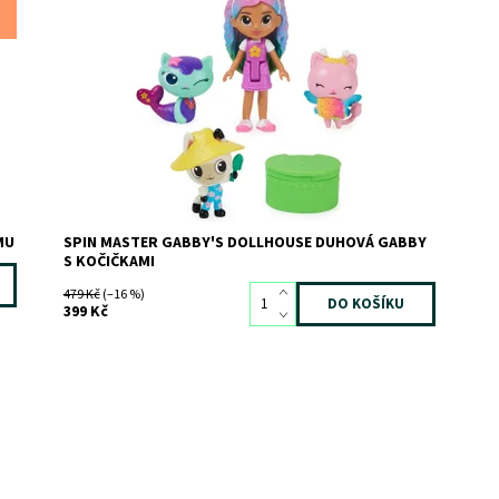
Dostupnost:
Skladem
>3
Kód:
10999
Značka:
SPIN MASTER
MU
SPIN MASTER GABBY'S DOLLHOUSE DUHOVÁ GABBY
S KOČIČKAMI
479 Kč
(–16 %)
399 Kč