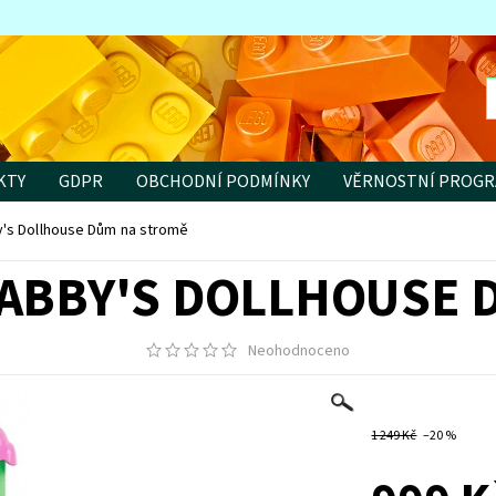
KTY
GDPR
OBCHODNÍ PODMÍNKY
VĚRNOSTNÍ PROG
's Dollhouse Dům na stromě
GABBY'S DOLLHOUSE 
Neohodnoceno
1 249 Kč
–20 %