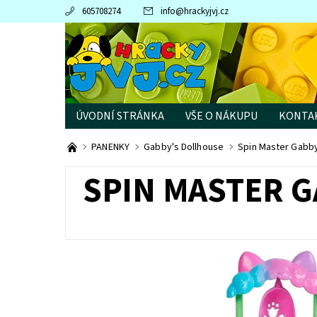
605708274
info
@
hrackyjvj.cz
ÚVODNÍ STRÁNKA
VŠE O NÁKUPU
KONTA
PRODÁVANÉ ZNAČKY
PANENKY
Gabby's Dollhouse
Spin Master Gabby
SPIN MASTER 