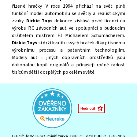
řízené hračky. V roce 1994 přichází na svět plně
funkční model automobilu se světly a realistickými
zvuky.
Dickie
Toys
dokonce získává první licenci na
výrobu RC závodních aut ve spolupráci s budoucím
držitelem mistrem F1 Michaelem Schumacherem.
Dickie
Toys
si drží kvalitu svých hraček díky přísnému
výrobnímu procesu a patentním technologiím.
Modely aut i jiných dopravních prostředků jsou
dokonalou kopií originálů a přinášejí ročně radost
tisícům dětí i dospělých po celém světě.
LEGO®, logo LEGO, minifigurka, DUPLO, logo DUPLO, LEGENDS