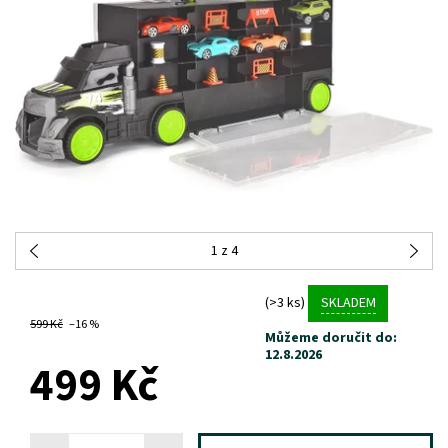
1
z 4
(>3 ks)
SKLADEM
599 Kč
–16 %
Můžeme doručit do:
12.8.2026
499 Kč