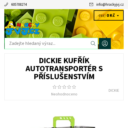
605708274
info
@
hrackyjvj.cz
0 Kč
CZK
0 ks /
DICKIE KUFŘÍK
AUTOTRANSPORTÉR S
PŘÍSLUŠENSTVÍM
DICKIE
Neohodnoceno