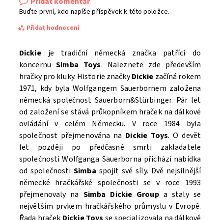
Přidat komentář
Buďte první, kdo napíše příspěvek k této položce.
Přidat hodnocení
Dickie
je tradiční německá značka patřící do
koncernu
Simba Toys
. Naleznete zde především
hračky pro kluky.
Historie značky
Dickie
začíná rokem
1971, kdy byla Wolfgangem Sauerbornem založena
německá společnost Sauerborn&Stürbinger.
Pár let
od založení se stává průkopníkem hraček na dálkové
ovládání v celém Německu.
V roce 1984 byla
společnost přejmenována na
Dickie
Toys
.
O devět
let později po předčasné smrti zakladatele
společnosti Wolfganga Sauerborna přichází nabídka
od společnosti
Simba
spojit své síly.
Dvě nejsilnější
Souhlasím se
Zpracováním osobních údajů.
německé hračkářské společnosti se v roce 1993
přejmenovaly na
Simba
Dickie
Group
a staly se
největším prvkem hračkářského průmyslu v Evropě.
Řada hraček
Dickie
Toys
se specializovala na dálkově