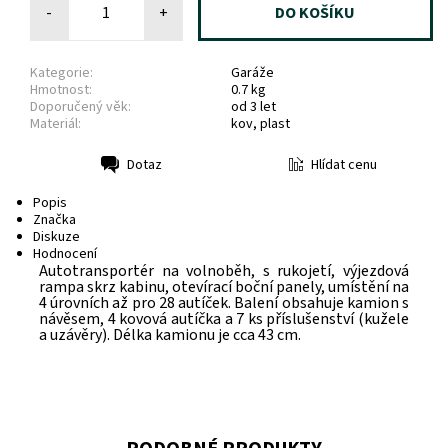
-
+
Kategorie:
Garáže
Hmotnost:
0.7 kg
Doporučený věk:
od 3 let
Materiál:
kov, plast
Hlídat cenu
Dotaz
Tisk
Popis
Značka
Diskuze
Hodnocení
Autotransportér na volnoběh, s rukojetí, výjezdová
rampa skrz kabinu, otevírací boční panely, umístění na
4 úrovních až pro 28 autíček. Balení obsahuje kamion s
návěsem, 4 kovová autíčka a 7 ks příslušenství (kužele
a uzávěry). Délka kamionu je cca 43 cm.