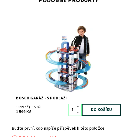
PODOBNÉ PRODUKTY
Dostupnost:
Skladem
>3
Kód:
8980
Značka:
KLEIN
BOSCH GARÁŽ - 5 PODLAŽÍ
1 899 Kč
(–15 %)
1 599 Kč
Buďte první, kdo napíše příspěvek k této položce.