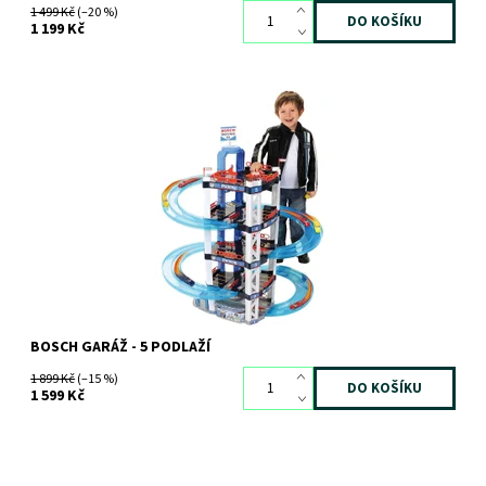
1 499 Kč
(–20 %)
1 199 Kč
Dostupnost:
Skladem
>3 ks
Kód:
8980
Značka:
KLEIN
BOSCH GARÁŽ - 5 PODLAŽÍ
1 899 Kč
(–15 %)
1 599 Kč