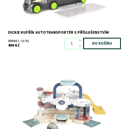
DICKIE KUFŘÍK AUTOTRANSPORTÉR S PŘÍSLUŠENSTVÍM
599 Kč
(–16 %)
499 Kč
Dostupnost:
Skladem
3 ks
Kód:
11142
Značka:
SMOBY