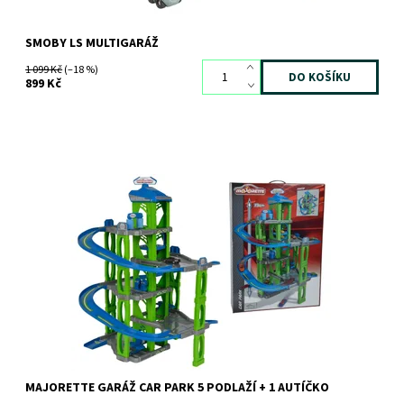
SMOBY LS MULTIGARÁŽ
1 099 Kč
(–18 %)
899 Kč
Pětipatrová garáž s manuálně ovládaným výtahem
Dostupnost:
Skladem
1 ks
Kód:
3750
Značka:
MAJORETTE
MAJORETTE GARÁŽ CAR PARK 5 PODLAŽÍ + 1 AUTÍČKO