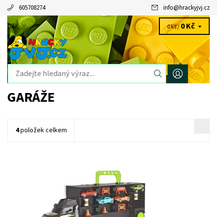
605708274
info
@
hrackyjvj.cz
0 Kč
CZK
0 ks /
GARÁŽE
4
položek celkem
Dostupnost:
Skladem
>3 ks
Kód:
9250
Značka:
DICKIE