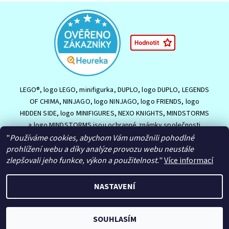
LEGO®, logo LEGO, minifigurka, DUPLO, logo DUPLO, LEGENDS
OF CHIMA, NINJAGO, logo NINJAGO, logo FRIENDS, logo
HIDDEN SIDE, logo MINIFIGURES, NEXO KNIGHTS, MINDSTORMS
a logo MINDSTORMS jsou ochranné známky společnosti
LEGO Group nebo jsou chráněny autorským právem LEGO
"
Používáme cookies, abychom Vám umožnili pohodlné
Group. ©2026 The LEGO Group.
prohlížení webu a díky analýze provozu webu neustále
zlepšovali jeho funkce, výkon a použitelnost.
"
Více informací
NASTAVENÍ
2026 © HračkyJVJ.cz, všechna práva vyhrazena
Upravit nastavení
cookies
Vytvořil Shoptet
SOUHLASÍM