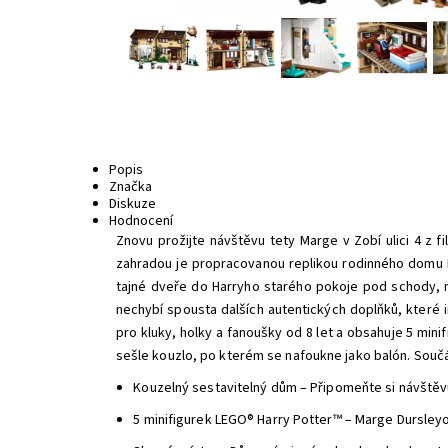
Popis
Značka
Diskuze
Hodnocení
Znovu prožijte návštěvu tety Marge v Zobí ulici 4 z 
zahradou je propracovanou replikou rodinného domu Dur
tajné dveře do Harryho starého pokoje pod schody, 
nechybí spousta dalších autentických doplňků, které 
pro kluky, holky a fanoušky od 8 let a obsahuje 5 mini
sešle kouzlo, po kterém se nafoukne jako balón. Součás
Kouzelný sestavitelný dům – Připomeňte si návštěvu
5 minifigurek LEGO® Harry Potter™ – Marge Dursleyo