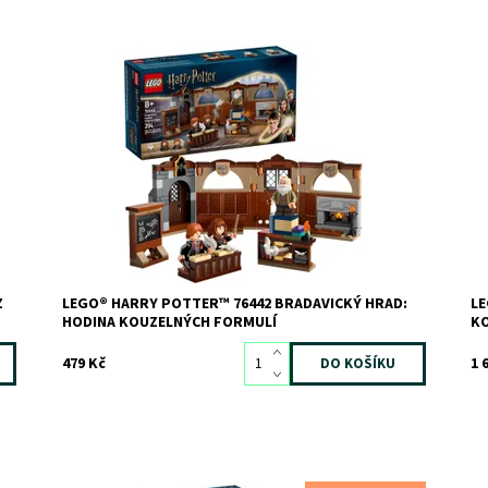
bě
Připojte se k Hermioně Grangerové a Ronovi
Po
Weasleymu na hodině kouzel na Bradavickém hradě!
do
Dostupnost:
Skladem
3
Do
Kód:
12258
Kó
Značka:
LEGO
Zn
Z
LEGO® HARRY POTTER™ 76442 BRADAVICKÝ HRAD:
LE
HODINA KOUZELNÝCH FORMULÍ
K
479 Kč
1 