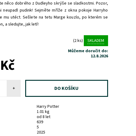
pte něco dobrého z Dudleyho skrýše se sladkostmi. Pozor,
i neupadl pudink! Sejměte mříže z okna pokoje Harryho
e mu utéct. Sešlete na tetu Marge kouzlo, po kterém se
, a sledujte, jak letí!
(2 ks)
SKLADEM
Můžeme doručit do:
12.8.2026
 Kč
+
Harry Potter
1.01 kg
od 8 let
639
5
2025