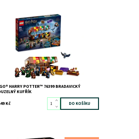
stavte a přizpůsobte si kufřík nabitý bradavickými
brodružstvími
stupnost:
Skladem
2
d:
10281
ačka:
LEGO
GO® HARRY POTTER™ 76399 BRADAVICKÝ
OUZELNÝ KUFŘÍK
649 Kč