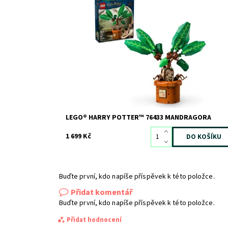
Vytvořte si hravou výstavku s vůbec první figurkou
kouzelné Mandragory z hodiny bylinkářství na
Bradavickém hradě z řady LEGO® Harry Potter™.
Dostupnost:
Skladem
1
Kód:
12015
Značka:
LEGO
LEGO® HARRY POTTER™ 76433 MANDRAGORA
1 699 Kč
Buďte první, kdo napíše příspěvek k této položce.
Přidat komentář
Buďte první, kdo napíše příspěvek k této položce.
Přidat hodnocení