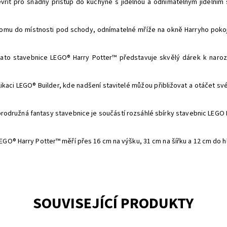
vřít pro snadný přístup do kuchyně s jídelnou a odnímatelným jídelním
omu do místnosti pod schody, odnímatelné mříže na okně Harryho pokoje, 
ato stavebnice LEGO® Harry Potter™ představuje skvělý dárek k naroz
plikaci LEGO® Builder, kde nadšení stavitelé můžou přibližovat a otáčet s
odružná fantasy stavebnice je součástí rozsáhlé sbírky stavebnic LEGO H
EGO® Harry Potter™ měří přes 16 cm na výšku, 31 cm na šířku a 12 cm do 
SOUVISEJÍCÍ PRODUKTY