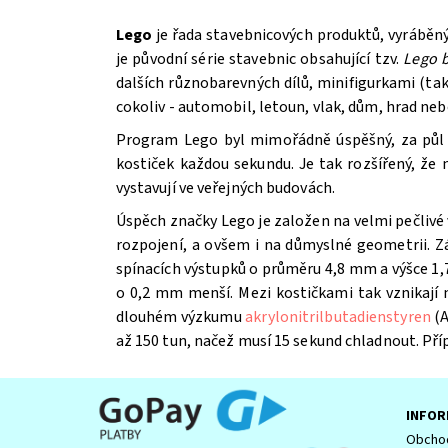
Lego
je řada stavebnicových produktů, vyráběn
je původní série stavebnic obsahující tzv.
Lego b
dalších různobarevných dílů, minifigurkami (t
cokoliv - automobil, letoun, vlak, dům, hrad ne
Program Lego byl mimořádně úspěšný, za půl st
kostiček každou sekundu. Je tak rozšířený, že
vystavují ve veřejných budovách.
Úspěch značky Lego je založen na velmi pečlivé 
Souhlasím se
Zpracováním osobních údajů.
rozpojení, a ovšem i na důmyslné geometrii. Z
spínacích výstupků o průměru 4,8 mm a výšce 1,7
o 0,2 mm menší. Mezi kostičkami tak vznikají
dlouhém výzkumu
akrylonitrilbutadienstyren
(A
až 150 tun, načež musí 15 sekund chladnout. Př
INFOR
Obchod