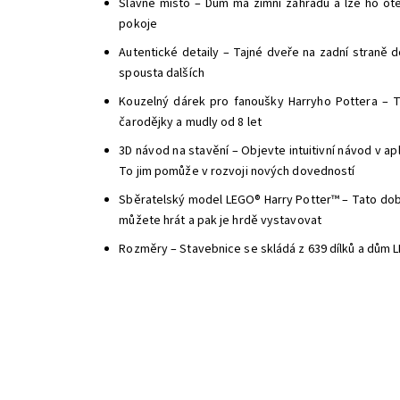
Slavné místo – Dům má zimní zahradu a lze ho ote
pokoje
Autentické detaily – Tajné dveře na zadní straně d
spousta dalších
Kouzelný dárek pro fanoušky Harryho Pottera – T
čarodějky a mudly od 8 let
3D návod na stavění – Objevte intuitivní návod v a
To jim pomůže v rozvoji nových dovedností
Sběratelský model LEGO® Harry Potter™ – Tato dobr
můžete hrát a pak je hrdě vystavovat
Rozměry – Stavebnice se skládá z 639 dílků a dům L