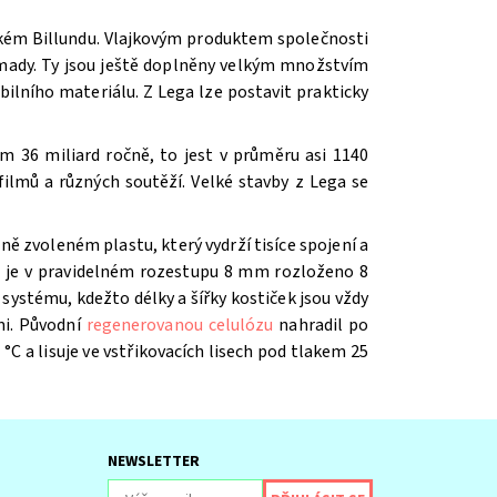
ském Billundu. Vlajkovým produktem společnosti
romady. Ty jsou ještě doplněny velkým množstvím
ilního materiálu. Z Lega lze postavit prakticky
m 36 miliard ročně, to jest v průměru asi 1140
ilmů a různých soutěží. V
elké stavby z Lega se
ě zvoleném plastu, který vydrží tisíce spojení a
íž je v pravidelném rozestupu 8 mm rozloženo 8
systému, kdežto délky a šířky kostiček jsou vždy
mi. Původní
regenerovanou celulózu
nahradil po
 °C a lisuje ve vstřikovacích lisech pod tlakem 25
NEWSLETTER