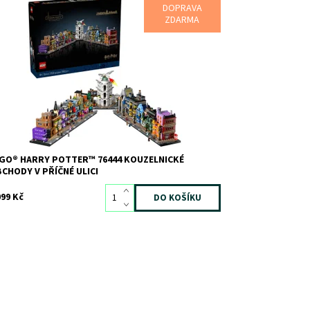
DOPRAVA
stavte propracovaný exteriér a interiér
ZDARMA
atochvilných kouzelnických kejklí, Gringottovy
uzelnické banky, Děravého kotle a spousty dalších
st.
stupnost:
Skladem
1
d:
12264
ačka:
LEGO
GO® HARRY POTTER™ 76444 KOUZELNICKÉ
CHODY V PŘÍČNÉ ULICI
099 Kč