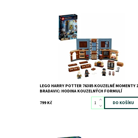
Učebna kouzelných formulí s Harry Potterem v podo
knihy z LEGO® kostek
Dostupnost:
Skladem
3
Kód:
7748
Značka:
LEGO
LEGO HARRY POTTER 76385 KOUZELNÉ MOMENTY 
BRADAVIC: HODINA KOUZELNÝCH FORMULÍ
799 Kč