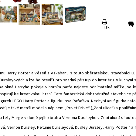
Tisk
filmu Harry Potter a vězeň z Azkabanu s touto sběratelskou stavebnicí L
sleyových a lze ho otevřít pro snadný přístup do interiéru. V kuchyni s
na okně Harryho pokoje v horním patře najdete odnímatelné mříže, se k
inspirují ke kreativnímu hraní. Tato fantastická dobrodružná stavebnice
figurek LEGO Harry Potter a figurku psa Raťafáka. Nechybí ani figurka naf
tí je také menší model s nápisem „Privet Drive“ („Zobí ulice“) a pouliční
 tety Marge v domě jejího bratra Vernona Dursleyho v Zobí ulici 4 s touto
vá, Vernon Dursley, Petunie Dursleyová, Dudley Dursley, Harry Potter™ a 