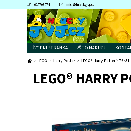
605708274
info
@
hrackyjvj.cz
ÚVODNÍ STRÁNKA
VŠE O NÁKUPU
KONTA
PRODÁVANÉ ZNAČKY
LEGO
Harry Potter
LEGO® Harry Potter™ 76451 
LEGO® HARRY P