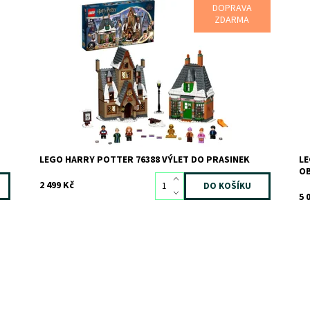
DOPRAVA
Stavebnice LEGO® Harry Potter™ 76388 Výlet do
Po
ZDARMA
Prasinek, ve které nechybí Medový ráj a hospoda U Tří
Kr
košťat
ko
mí
Dostupnost:
Skladem
2
Kód:
9043
Do
Značka:
LEGO
Kó
Zn
LEGO HARRY POTTER 76388 VÝLET DO PRASINEK
LE
OB
2 499 Kč
5 