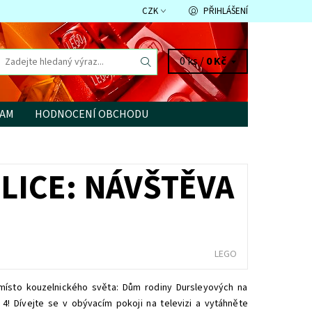
CZK
PŘIHLÁŠENÍ
0 ks /
0 Kč
RAM
HODNOCENÍ OBCHODU
LICE: NÁVŠTĚVA
LEGO
 místo kouzelnického světa: Dům rodiny Dursleyových na
 4! Dívejte se v obývacím pokoji na televizi a vytáhněte