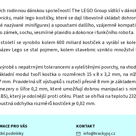
ých rodinnou dánskou společností The LEGO Group sídlící v dán
ricks
, malé lego kostičky, které se dají libovolně skládat doh
aké nazývané
minifigures
) a spoustami dalšího, vzájemně kompatib
bo zámek, sochu, vesmírné plavidlo a dokonce i funkčního robota.
oletí se vyrobilo kolem 600 miliard kostiček a vyrábí se kole
 název Lego se stal pojmem, kolem stavebnic vzniklo množství f
výrobě s nepatrnými tolerancemi a vyleštěnými povrchy, na vhodn
ákladní modul tvoří kostka o rozměrech 15 x 8 x 3,2 mm, na n
 mm. Pravidelná síť výstupků s roztečí přesně 8 mm je základem 
 mezery o šířce 0,2 mm, které umožňují dobrou manipulaci s ni
BS), který je odolnější proti otěru. Plast se ohřívá na teplotu 232
ípustná odchylka rozměrů kostiček je 0,02 mm.
MACE PRO VÁS
KONTAKT
ní podmínky
info
@
hrackyjvj.cz