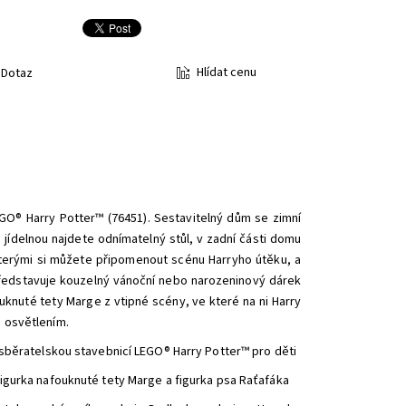
Hlídat cenu
Dotaz
EGO® Harry Potter™ (76451). Sestavitelný dům se zimní
 jídelnou najdete odnímatelný stůl, v zadní části domu
terými si můžete připomenout scénu Harryho útěku, a
 představuje kouzelný vánoční nebo narozeninový dárek
ouknuté tety Marge z vtipné scény, ve které na ni Harry
m osvětlením.
 sběratelskou stavebnicí LEGO® Harry Potter™ pro děti
figurka nafouknuté tety Marge a figurka psa Raťafáka