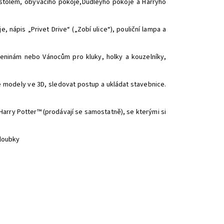
 stolem, obývacího pokoje,Dudleyho pokoje a Harryho
nápis „Privet Drive“ („Zobí ulice“), pouliční lampa a
eninám nebo Vánocům pro kluky, holky a kouzelníky,
vé modely ve 3D, sledovat postup a ukládat stavebnice.
arry Potter™ (prodávají se samostatně), se kterými si
hloubky