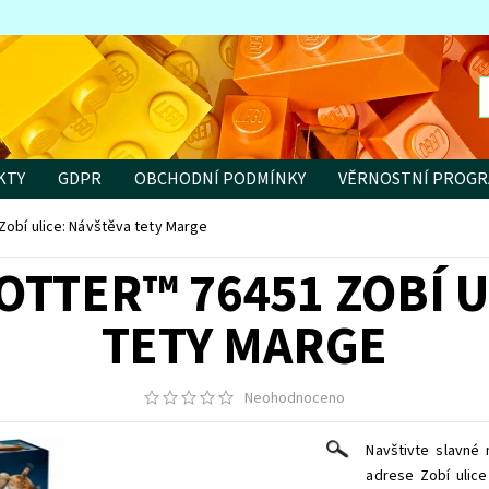
KTY
GDPR
OBCHODNÍ PODMÍNKY
VĚRNOSTNÍ PROG
Zobí ulice: Návštěva tety Marge
OTTER™ 76451 ZOBÍ U
TETY MARGE
Neohodnoceno
Navštivte slavné
adrese Zobí ulice