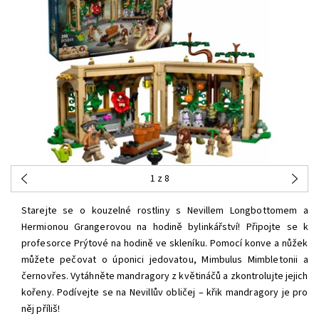
1
z 8
Starejte se o kouzelné rostliny s Nevillem Longbottomem a
Hermionou Grangerovou na hodině bylinkářství! Připojte se k
profesorce Prýtové na hodině ve skleníku. Pomocí konve a nůžek
můžete pečovat o úponici jedovatou, Mimbulus Mimbletonii a
černovřes. Vytáhněte mandragory z květináčů a zkontrolujte jejich
kořeny. Podívejte se na Nevillův obličej – křik mandragory je pro
něj příliš!