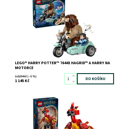
Pevně se držte a vydejte se do Doupěte na Hagridově
létající motorce!
Dostupnost:
Skladem
3
Kód:
12261
Značka:
LEGO
LEGO® HARRY POTTER™ 76443 HAGRID™ A HARRY NA
MOTORCE
1 229 Kč
(–6 %)
1 145 Kč
Oslavte zvířecího společníka a obránce Albuse Brumbála!
Poskládejte si model fénixe Fawkese v celé jeho kráse s
ohnivým peřím. Umístěte ho na bidýlko, pod kterým leží
popel. Napolohujte jeho hlavu, zobák a křídla do známých
póz. Zvedněte pomocí jeho silných...