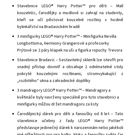
Stavebnice LEGO® Harry Potter™ pro děti – Malí
kouzelníci, čarodějky a mudlové si zahrají na studenty,
kteří se učí pěstovat kouzelné rostliny v hodině
bylinkářství na Bradavickém hradě
3 minifigurky LEGO® Harry Potter™ – Minifigurka Nevilla
Longbottoma, Hermiony Grangerové a profesorky
Prýtové se 2 páry klapek na uši a figurka ropuchy Trevora
Stavebnice Bradavic – Sestavitelný skleník lze otevřít pro
snadný přístup dovnitř a obsahuje 2 odnímatelné stoly
pokryté kouzelnými rostlinami, stromvykukující z
„rozbitého“ okna a zahradnické doplňky
3 mandragory LEGO® Harry Potter™ – Mandragory a
květináče byly navrženy speciálně pro tuto stavebnici a
minifigurky můžou držet mandragoru za listy
Čarodějnický dárek pro děti a fanoušky od 8 let – Tato
stavebnice učebny z řady LEGO® Harry Potter™
představuje jedinečný dárek k narozeninám nebo jakékoli
jiné příležitosti pro pro holky, kluky a fanoušky světa čar