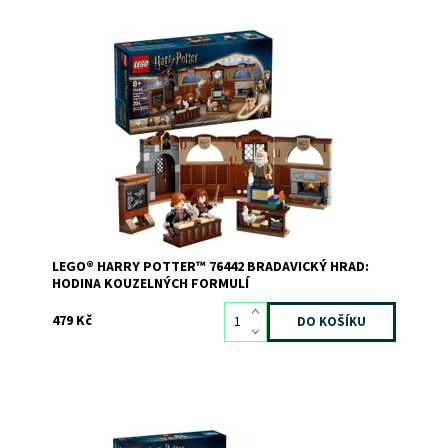
Připojte se k Hermioně Grangerové a Ronovi Weasleymu
na hodině kouzel na Bradavickém hradě!
Dostupnost:
Skladem
3
Kód:
12258
Značka:
LEGO
LEGO® HARRY POTTER™ 76442 BRADAVICKÝ HRAD:
HODINA KOUZELNÝCH FORMULÍ
479 Kč