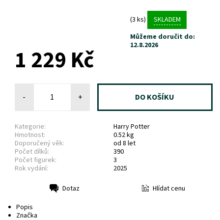
(3 ks)
SKLADEM
Můžeme doručit do:
12.8.2026
1 229 Kč
-
+
Kategorie:
Harry Potter
Hmotnost:
0.52 kg
Doporučený věk:
od 8 let
Počet dílků:
390
Počet figurek:
3
Rok vydání:
2025
Hlídat cenu
Dotaz
Tisk
Popis
Značka