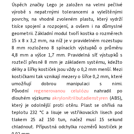
Úspěch značky Lego je založen na velmi pečlivé
výrobě s nepatrnými tolerancemi a vyleštěnými
povrchy, na vhodně zvoleném plastu, který vydrží
tisíce spojení a rozpojení, a ovšem i na důmyslné
geometrii. Základní modul tvoří kostka o rozměrech
15 x 8 x 3,2 mm, na níž je v pravidelném rozestupu
8 mm rozloženo 8 spínacích výstupků o průměru
4,8 mm a výšce 1,7 mm. Pravidelná síť výstupků s
roztečí přesně 8 mm je základem systému, kdežto
délky a šířky kostiček jsou vždy o 0,2 mm menší. Mezi
kostičkami tak vznikají mezery o šířce 0,2 mm, které
umožňují dobrou manipulaci s nimi.
Původní
regenerovanou celulózu
nahradil po
dlouhém výzkumu
akrylonitrilbutadienstyren
(ABS),
který je odolnější proti otěru. Plast se ohřívá na
teplotu 232 °C a lisuje ve vstřikovacích lisech pod
tlakem 25 až 150 tun, načež musí 15 sekund
chladnout. Přípustná odchylka rozměrů kostiček je
0,02 mm.