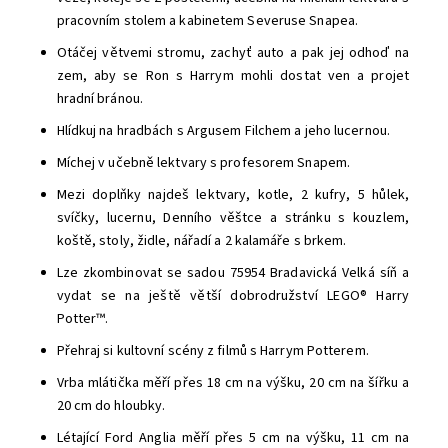
pracovním stolem a kabinetem Severuse Snapea.
Otáčej větvemi stromu, zachyť auto a pak jej odhoď na
zem, aby se Ron s Harrym mohli dostat ven a projet
hradní bránou.
Hlídkuj na hradbách s Argusem Filchem a jeho lucernou.
Míchej v učebně lektvary s profesorem Snapem.
Mezi doplňky najdeš lektvary, kotle, 2 kufry, 5 hůlek,
svíčky, lucernu, Denního věštce a stránku s kouzlem,
koště, stoly, židle, nářadí a 2 kalamáře s brkem.
Lze zkombinovat se sadou 75954 Bradavická Velká síň a
vydat se na ještě větší dobrodružství LEGO® Harry
Potter™.
Přehraj si kultovní scény z filmů s Harrym Potterem.
Vrba mlátička měří přes 18 cm na výšku, 20 cm na šířku a
20 cm do hloubky.
Létající Ford Anglia měří přes 5 cm na výšku, 11 cm na