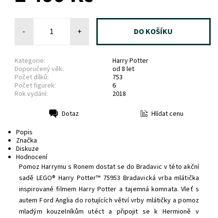
-
+
Kategorie:
Harry Potter
Doporučený věk:
od 8 let
Počet dílků:
753
Počet figurek:
6
Rok vydání:
2018
Hlídat cenu
Dotaz
Tisk
Popis
Značka
Diskuze
Hodnocení
Pomoz Harrymu s Ronem dostat se do Bradavic v této akční
sadě LEGO® Harry Potter™ 75953 Bradavická vrba mlátička
inspirované filmem Harry Potter a tajemná komnata. Vleť s
autem Ford Anglia do rotujících větví vrby mlátičky a pomoz
mladým kouzelníkům utéct a připojit se k Hermioně v