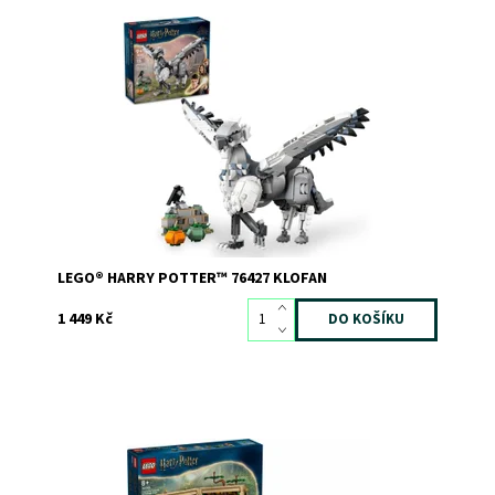
Hravá výstavní stavebnice LEGO® Harry Potter™ Klofan
Dostupnost:
Skladem
2
Kód:
12066
Značka:
LEGO
LEGO® HARRY POTTER™ 76427 KLOFAN
1 449 Kč
Starejte se o kouzelné rostliny s Nevillem