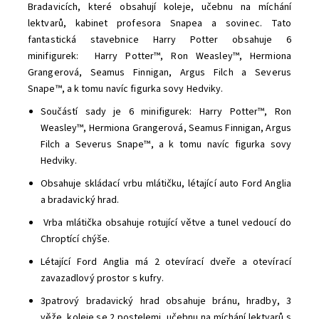
Bradavicích, které obsahují koleje, učebnu na míchání
lektvarů, kabinet profesora Snapea a sovinec. Tato
fantastická stavebnice Harry Potter obsahuje 6
minifigurek: Harry Potter™, Ron Weasley™, Hermiona
Grangerová, Seamus Finnigan, Argus Filch a Severus
Snape™, a k tomu navíc figurka sovy Hedviky.
Součástí sady je 6 minifigurek: Harry Potter™, Ron
Weasley™, Hermiona Grangerová, Seamus Finnigan, Argus
Filch a Severus Snape™, a k tomu navíc figurka sovy
Hedviky.
Obsahuje skládací vrbu mlátičku, létající auto Ford Anglia
a bradavický hrad.
Vrba mlátička obsahuje rotující větve a tunel vedoucí do
Chroptící chýše.
Létající Ford Anglia má 2 otevírací dveře a otevírací
zavazadlový prostor s kufry.
3patrový bradavický hrad obsahuje bránu, hradby, 3
věže, koleje se 2 postelemi, učebnu na míchání lektvarů s