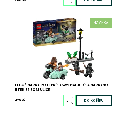
NOVINKA
Připomeňte si útěk Hagrida a Harryho Pottera ze Zobí
ulice před Smrtijedy z filmu Harry Potter a Relikvie smrti
s touto stavebnicí LEGO® Harry Potter™
Dostupnost:
Skladem
>3
Kód:
12812
Značka:
LEGO
LEGO® HARRY POTTER™ 76459 HAGRID™ A HARRYHO
ÚTĚK ZE ZOBÍ ULICE
479 Kč