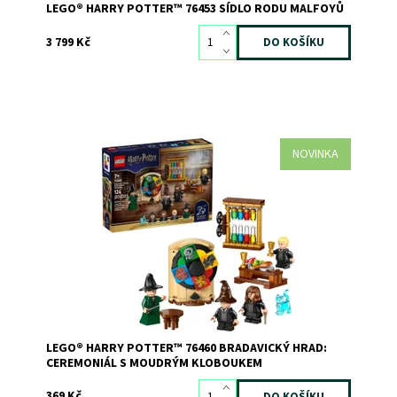
LEGO® HARRY POTTER™ 76453 SÍDLO RODU MALFOYŮ
3 799 Kč
NOVINKA
Připomeňte si ceremoniál s moudrým kloboukem v
Bradavickém hradu z filmu Harry Potter a Kámen mudrců
s touto stavebnicí LEGO® Harry Potter™ (76460) pro děti
Dostupnost:
Skladem
>3
Kód:
12815
Značka:
LEGO
LEGO® HARRY POTTER™ 76460 BRADAVICKÝ HRAD:
CEREMONIÁL S MOUDRÝM KLOBOUKEM
369 Kč