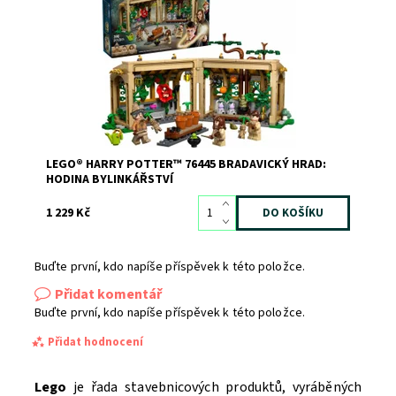
Longbottomem a Hermionou Grangerovou na hodině
bylinkářství! Připojte se k profesorce Prýtové na hodině
ve skleníku. Pomocí konve a nůžek můžete pečovat o
úponici jedovatou, Mimbulus Mimbletonii a černovřes....
Dostupnost:
Skladem
3
Kód:
12516
Značka:
LEGO
LEGO® HARRY POTTER™ 76445 BRADAVICKÝ HRAD:
HODINA BYLINKÁŘSTVÍ
1 229 Kč
Buďte první, kdo napíše příspěvek k této položce.
Přidat komentář
Buďte první, kdo napíše příspěvek k této položce.
Přidat hodnocení
Lego
je řada stavebnicových produktů, vyráběných