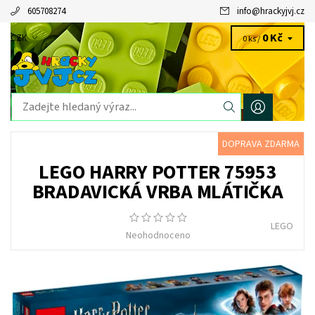
605708274
info
@
hrackyjvj.cz
0 Kč
CZK
0 ks /
DOPRAVA ZDARMA
LEGO HARRY POTTER 75953
BRADAVICKÁ VRBA MLÁTIČKA
LEGO
Neohodnoceno