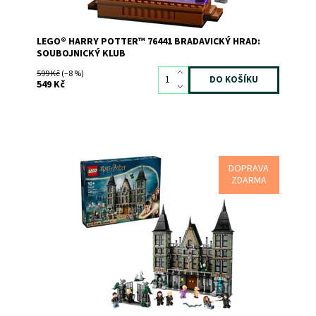
LEGO® HARRY POTTER™ 76441 BRADAVICKÝ HRAD:
SOUBOJNICKÝ KLUB
599 Kč
(–8 %)
549 Kč
DOPRAVA
Pomozte Harrymu Potterovi utéct ze Sídla rodu Malfoyů
ZDARMA
a velitelství lorda Voldemorta!
Dostupnost:
Skladem
1
Kód:
12267
Značka:
LEGO