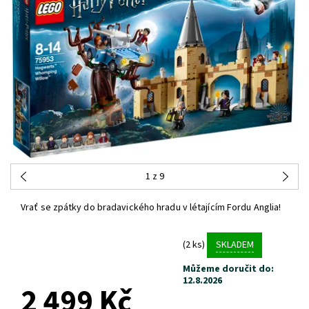
1
z 9
Vrať se zpátky do bradavického hradu v létajícím Fordu Anglia!
(2 ks)
SKLADEM
Můžeme doručit do:
12.8.2026
2 499 Kč