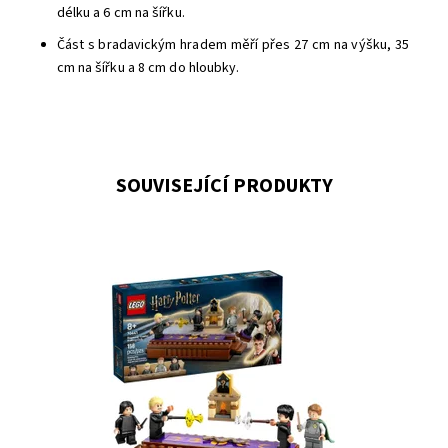
délku a 6 cm na šířku.
Část s bradavickým hradem měří přes 27 cm na výšku, 35
cm na šířku a 8 cm do hloubky.
SOUVISEJÍCÍ PRODUKTY
Přidejte se k Harrymu Potterovi a zjistěte, jak s pomocí
magie porazit nepřátele v bradavickém soubojnickém
klubu!
Dostupnost:
Skladem
>3
Kód:
12255
Značka:
LEGO