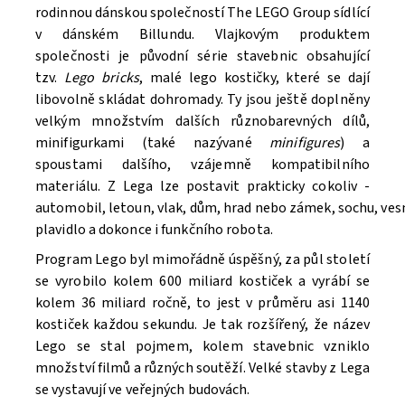
rodinnou dánskou společností The LEGO Group sídlící
v dánském Billundu. Vlajkovým produktem
společnosti je původní série stavebnic obsahující
tzv.
Lego bricks
, malé lego kostičky, které se dají
libovolně skládat dohromady. Ty jsou ještě doplněny
velkým množstvím dalších různobarevných dílů,
minifigurkami (také nazývané
minifigures
) a
spoustami dalšího, vzájemně kompatibilního
materiálu. Z Lega lze postavit prakticky cokoliv -
automobil, letoun, vlak, dům, hrad nebo zámek, sochu, ve
Souhlasím se
Zpracováním osobních údajů.
plavidlo a dokonce i funkčního robota.
Program Lego byl mimořádně úspěšný, za půl století
se vyrobilo kolem 600 miliard kostiček a vyrábí se
kolem 36 miliard ročně, to jest v průměru asi 1140
kostiček každou sekundu. Je tak rozšířený, že název
Lego se stal pojmem, kolem stavebnic vzniklo
množství filmů a různých soutěží. V
elké stavby z Lega
se vystavují ve veřejných budovách.