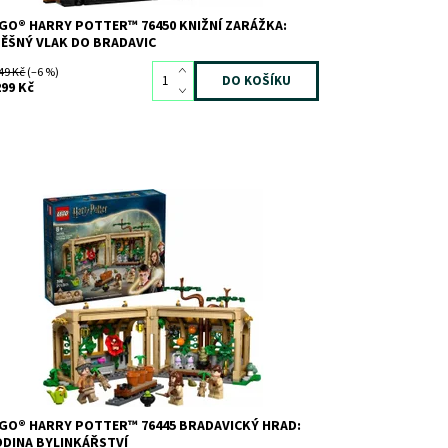
GO® HARRY POTTER™ 76450 KNIŽNÍ ZARÁŽKA:
ĚŠNÝ VLAK DO BRADAVIC
49 Kč
(–6 %)
299 Kč
arejte se o kouzelné rostliny s Nevillem
ngbottomem a Hermionou Grangerovou na hodině
linkářství! Připojte se k profesorce Prýtové na
dině ve skleníku. Pomocí konve a nůžek můžete
čovat o úponici jedovatou, Mimbulus Mimbletonii a
rnovřes....
stupnost:
Skladem
3
d:
12516
ačka:
LEGO
GO® HARRY POTTER™ 76445 BRADAVICKÝ HRAD:
DINA BYLINKÁŘSTVÍ