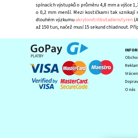
spínacích výstupků o průměru 4,8 mm a výšce 1,7
o 0,2 mm menší. Mezi kostičkami tak vznikají
dlouhém výzkumu
akrylonitrilbutadienstyren
(A
až 150 tun, načež musí 15 sekund chladnout. Př
INFOR
Obchod
Reklam
Vrácen
Dopra
O nás