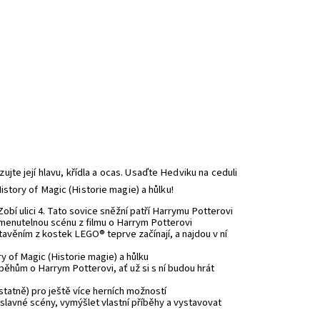
jte její hlavu, křídla a ocas. Usaďte Hedviku na ceduli
istory of Magic (Historie magie) a hůlku!
bí ulici 4. Tato sovice sněžní patří Harrymu Potterovi
omenutelnou scénu z filmu o Harrym Potterovi
tavěním z kostek LEGO® teprve začínají, a najdou v ní
y of Magic (Historie magie) a hůlku
íběhům o Harrym Potterovi, ať už si s ní budou hrát
atně) pro ještě více herních možností
lavné scény, vymýšlet vlastní příběhy a vystavovat