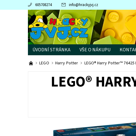
605708274
info
@
hrackyjvj.cz
ÚVODNÍ STRÁNKA
VŠE O NÁKUPU
KONTA
PRODÁVANÉ ZNAČKY
LEGO
Harry Potter
LEGO® Harry Potter™ 76425 H
LEGO® HARRY