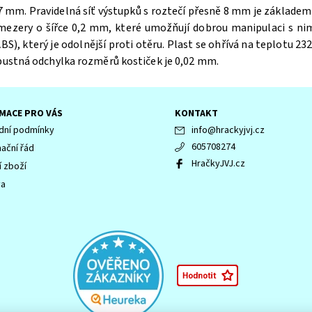
 mm. Pravidelná síť výstupků s roztečí přesně 8 mm je základem 
 mezery o šířce 0,2 mm, které umožňují dobrou manipulaci s ni
BS), který je odolnější proti otěru. Plast se ohřívá na teplotu 232
ípustná odchylka rozměrů kostiček je 0,02 mm.
MACE PRO VÁS
KONTAKT
ní podmínky
info
@
hrackyjvj.cz
605708274
ační řád
HračkyJVJ.cz
í zboží
va