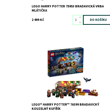
LEGO HARRY POTTER 75953 BRADAVICKÁ VRBA
MLÁTIČKA
2 499 Kč
Postavte a přizpůsobte si kufřík nabitý bradavickými
dobrodružstvími
Dostupnost:
Skladem
2
Kód:
10281
Značka:
LEGO
LEGO® HARRY POTTER™ 76399 BRADAVICKÝ
KOUZELNÝ KUFŘÍK