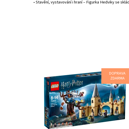
• Stavění, vystavování i hraní – Figurka Hedviky se sklá
DOPRAVA
Vrať se zpátky do bradavického hradu v létajícím For
ZDARMA
Anglia!
Dostupnost:
Skladem
2
Kód:
3942
Značka:
LEGO