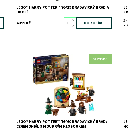
LEGO® HARRY POTTER™ 76419 BRADAVICKÝ HRAD A
LE
OKOLÍ
SP
2 4
4 399 Kč
2 
NOVINKA
Připomeňte si ceremoniál s moudrým kloboukem v
St
Bradavickém hradu z filmu Harry Potter a Kámen
Lo
mudrců s touto stavebnicí LEGO® Harry Potter™ (76460)
by
pro děti
ho
pe
Dostupnost:
Skladem
>3
če
Kód:
12815
Značka:
LEGO
Do
Kó
Zn
LEGO® HARRY POTTER™ 76460 BRADAVICKÝ HRAD:
LE
CEREMONIÁL S MOUDRÝM KLOBOUKEM
HO