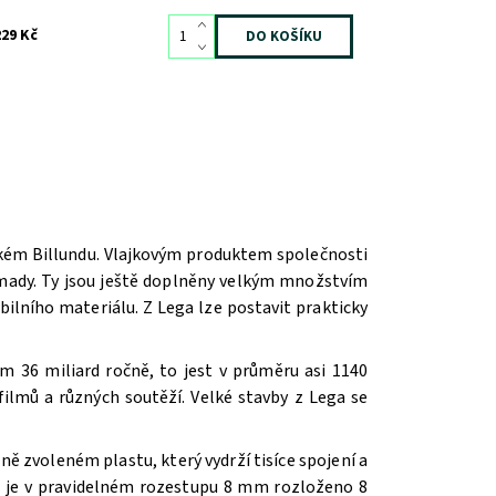
229 Kč
ském Billundu. Vlajkovým produktem společnosti
romady. Ty jsou ještě doplněny velkým množstvím
ilního materiálu. Z Lega lze postavit prakticky
m 36 miliard ročně, to jest v průměru asi 1140
ilmů a různých soutěží. V
elké stavby z Lega se
ě zvoleném plastu, který vydrží tisíce spojení a
íž je v pravidelném rozestupu 8 mm rozloženo 8