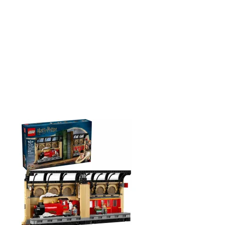
avějte, hrajte si a uspořádejte knihy v kouzelnickém
ylu s vůbec první knižní zarážkou LEGO® Harry
tter™! Připomeňte si slavnou scénu se Spěšným
akem do Bradavic na nástupišti 93™. Pomozte
rrymu Potterovi, Ronovi Weasleymu a jejich
zlíčkům...
stupnost:
Skladem
1
d:
12525
ačka:
LEGO