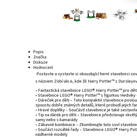
Popis
Značka
Diskuze
Hodnocení
Postavte a vystavte si okouzlující herní stavebnici s
s názvem Zobí ulice, kde žil Harry Potter™ s Dursleyový
• Fantastická stavebnice LEGO® Harry Potter™ pro děti 
• Stavebnice LEGO® Harry Potter™ s figurkou Hedviky –
• Dáreček pro děti – Tato kompaktní stavebnice poslouž
spoustu dobře známých detailů, které probudí jejich fan
• Hravé doplňky – Součástí stavebnice je také sestavite
• Tip na dárek pro děti – Stavebnice představuje skvělý
samy nebo s kamarády
• Zábavné kombinace – Zkombinujte tuto soví stavebni
• Součást rozsáhlé řady – Stavebnice LEGO® Harry Pot
nádherné modely