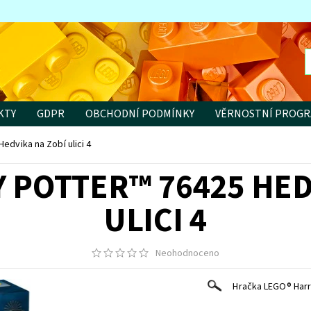
KTY
GDPR
OBCHODNÍ PODMÍNKY
VĚRNOSTNÍ PROG
edvika na Zobí ulici 4
 POTTER™ 76425 HED
ULICI 4
Neohodnoceno
Hračka LEGO® Harry