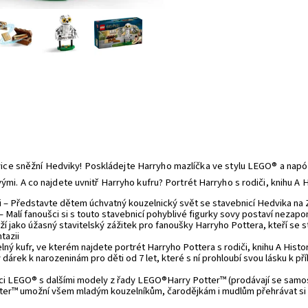
ovice sněžní Hedviky! Poskládejte Harryho mazlíčka ve stylu LEGO® a napózu
mi. A co najdete uvnitř Harryho kufru? Portrét Harryho s rodiči, knihu A H
– Představte dětem úchvatný kouzelnický svět se stavebnicí Hedvika na Zo
 Malí fanoušci si s touto stavebnicí pohyblivé figurky sovy postaví nezap
í jako úžasný stavitelský zážitek pro fanoušky Harryho Pottera, kteří se s
tazii
lný kufr, ve kterém najdete portrét Harryho Pottera s rodiči, knihu A Histor
 dárek k narozeninám pro děti od 7 let, které s ní prohloubí svou lásku k př
ci LEGO® s dalšími modely z řady LEGO®Harry Potter™ (prodávají se samost
ter™ umožní všem mladým kouzelníkům, čarodějkám i mudlům přehrávat si s