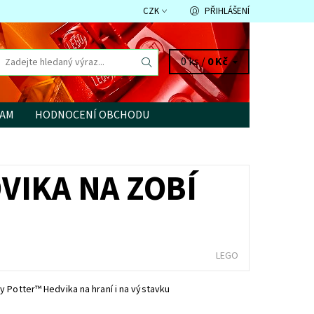
CZK
PŘIHLÁŠENÍ
0 ks /
0 Kč
RAM
HODNOCENÍ OBCHODU
VIKA NA ZOBÍ
LEGO
 Potter™ Hedvika na hraní i na výstavku