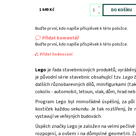
1 649 Kč
Buďte první, kdo napíše příspěvek k této položce.
Přidat komentář
Buďte první, kdo napíše příspěvek k této položce.
Přidat hodnocení
Lego
je řada stavebnicových produktů, vyráběn
je původní série stavebnic obsahující tzv.
Lego b
dalších různobarevných dílů, minifigurkami (t
cokoliv - automobil, letoun, vlak, dům, hrad ne
Program Lego byl mimořádně úspěšný, za půl st
kostiček každou sekundu. Je tak rozšířený, že
vystavují ve veřejných budovách.
Úspěch značky Lego je založen na velmi pečlivé 
Souhlasím se
Zpracováním osobních údajů.
rozpojení, a ovšem i na důmyslné geometrii. Z