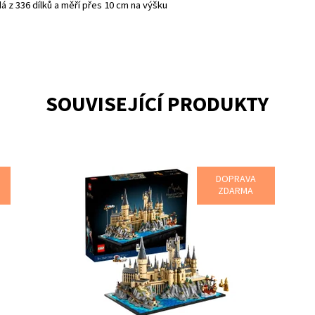
dá z 336 dílků a měří přes 10 cm na výšku
SOUVISEJÍCÍ PRODUKTY
DOPRAVA
du
Postavte si z kostek LEGO® vlastní Bradavický hrad a
St
ZDARMA
okolí
st
Po
Dostupnost:
Skladem
1
vl
Kód:
11592
Ha
Značka:
LEGO
ma
Do
Kó
Zn