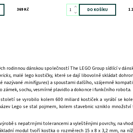
369 Kč
1 
ých rodinnou dánskou společností The LEGO Group sídlící v dán
ricks
, malé lego kostičky, které se dají libovolně skládat doh
aké nazývané
minifigures
) a spoustami dalšího, vzájemně kompatib
bo zámek, sochu, vesmírné plavidlo a dokonce i funkčního robota.
oletí se vyrobilo kolem 600 miliard kostiček a vyrábí se kole
 název Lego se stal pojmem, kolem stavebnic vzniklo množství f
výrobě s nepatrnými tolerancemi a vyleštěnými povrchy, na vhodn
ákladní modul tvoří kostka o rozměrech 15 x 8 x 3,2 mm, na n