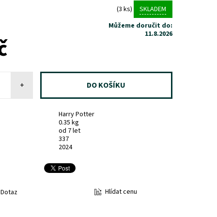
(3 ks)
SKLADEM
Můžeme doručit do:
11.8.2026
č
+
Harry Potter
0.35 kg
od 7 let
337
2024
Hlídat cenu
Dotaz