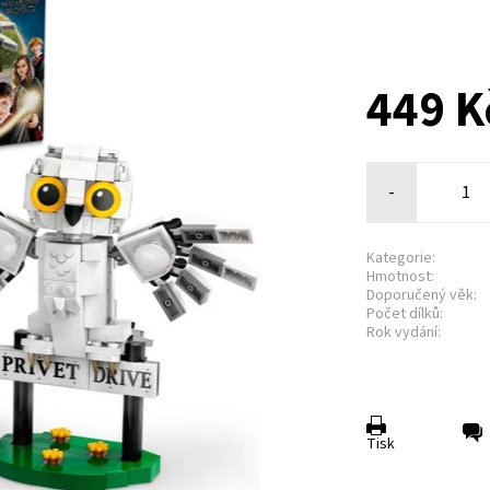
449 K
-
Kategorie:
Hmotnost:
Doporučený věk:
Počet dílků:
Rok vydání:
Tisk