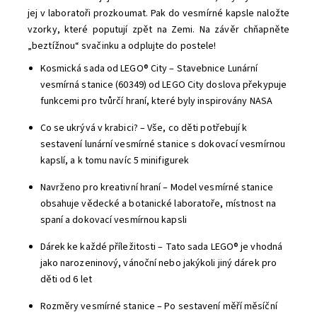
jej v laboratoři prozkoumat. Pak do vesmírné kapsle naložte
vzorky, které poputují zpět na Zemi. Na závěr chňapněte
„beztížnou“ svačinku a odplujte do postele!
Kosmická sada od LEGO® City – Stavebnice Lunární
vesmírná stanice (60349) od LEGO City doslova překypuje
funkcemi pro tvůrčí hraní, které byly inspirovány NASA
Co se ukrývá v krabici? – Vše, co děti potřebují k
sestavení lunární vesmírné stanice s dokovací vesmírnou
kapslí, a k tomu navíc 5 minifigurek
Navrženo pro kreativní hraní – Model vesmírné stanice
obsahuje vědecké a botanické laboratoře, místnost na
spaní a dokovací vesmírnou kapsli
Dárek ke každé příležitosti – Tato sada LEGO® je vhodná
jako narozeninový, vánoční nebo jakýkoli jiný dárek pro
děti od 6 let
Rozměry vesmírné stanice – Po sestavení měří měsíční