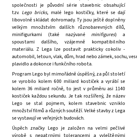
společnosti je původní série stavebnic obsahující
tzv.
Lego bricks
, malé lego kostičky, které se dají
libovolně skládat dohromady. Ty jsou ještě doplněny
velkým množstvím dalších různobarevných dílů,
minifigurkami (také nazývané
minifigures
) a
spoustami dalšího, vzájemně kompatibilního
materiálu. Z Lega lze postavit prakticky cokoliv -
automobil, letoun, vlak, dům, hrad nebo zámek, sochu, ve
Souhlasím se
Zpracováním osobních údajů.
plavidlo a dokonce i funkčního robota.
Program Lego byl mimořádně úspěšný, za půl století
se vyrobilo kolem 600 miliard kostiček a vyrábí se
kolem 36 miliard ročně, to jest v průměru asi 1140
kostiček každou sekundu. Je tak rozšířený, že název
Lego se stal pojmem, kolem stavebnic vzniklo
množství filmů a různých soutěží. V
elké stavby z Lega
se vystavují ve veřejných budovách.
Úspěch značky Lego je založen na velmi pečlivé
výrobě s nepatrnými tolerancemi a vyleštěnými