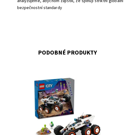
analyzujeme, abychom zajistili, že splňují striktní globální
bezpečnostní standardy
PODOBNÉ PRODUKTY
Stavebnice průzkumného vesmírného vozidla pro děti
Dostupnost:
Skladem
3
Kód:
11352
Značka:
LEGO