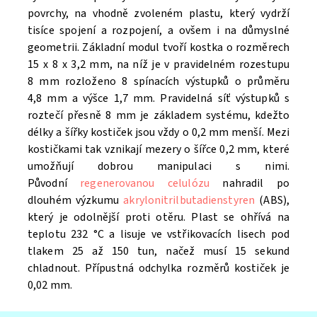
povrchy, na vhodně zvoleném plastu, který vydrží
tisíce spojení a rozpojení, a ovšem i na důmyslné
geometrii. Základní modul tvoří kostka o rozměrech
15 x 8 x 3,2 mm, na níž je v pravidelném rozestupu
8 mm rozloženo 8 spínacích výstupků o průměru
4,8 mm a výšce 1,7 mm. Pravidelná síť výstupků s
roztečí přesně 8 mm je základem systému, kdežto
délky a šířky kostiček jsou vždy o 0,2 mm menší. Mezi
kostičkami tak vznikají mezery o šířce 0,2 mm, které
umožňují dobrou manipulaci s nimi.
Původní
regenerovanou celulózu
nahradil po
dlouhém výzkumu
akrylonitrilbutadienstyren
(ABS),
který je odolnější proti otěru. Plast se ohřívá na
teplotu 232 °C a lisuje ve vstřikovacích lisech pod
tlakem 25 až 150 tun, načež musí 15 sekund
chladnout. Přípustná odchylka rozměrů kostiček je
0,02 mm.