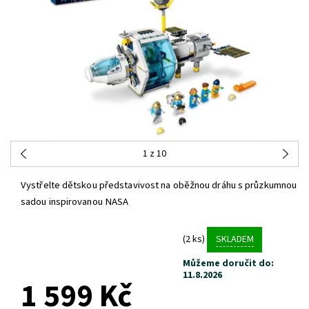
1
z 10
Vystřelte dětskou představivost na oběžnou dráhu s průzkumnou
sadou inspirovanou NASA
(2 ks)
SKLADEM
Můžeme doručit do:
11.8.2026
1 599 Kč