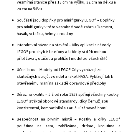
vesmírná stanice přes 13 cm na výšku, 32 cm na délku a
28 cm na šířku
Součástí jsou doplňky pro minifigurky LEGO® – Doplňky
pro minifigurky v této vesmírné sadě zahrnují kameru,
hasák, vrtačku, helmy a rostliny
Interaktivní návod na stavění – Díky aplikaci s návody
LEGO® pro chytré telefony a tablety si děti mohou
přibližovat, otáčet a prohlížet model ze všech úhlů
Učení hrou – Modely od LEGO® City vycházejí ze
skutečných strojů, vozidel a raket NASA. Vybízejí tak k
otevřenému hraní na základě opravdové předlohy
Důraz na kvalitu – Již od roku 1958 splňují všechny kostky
LEGO® striktní oborové standardy, díky čemuž jsou
konzistentní, kompatibilní a zaručují zábavné hraní
Bezpečnost na prvním místě – Kostky a dílky LEGO®
pouštíme na zem, zahříváme, drtíme, kroutíme a