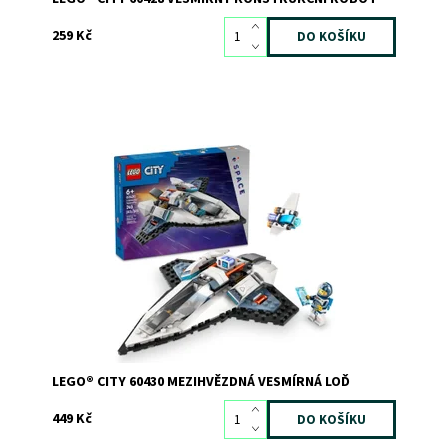
259 Kč
Mezihvězdná vesmírná loď pro nápadité hraní ve vesmíru
Dostupnost:
Skladem
1
Kód:
11349
Značka:
LEGO
LEGO® CITY 60430 MEZIHVĚZDNÁ VESMÍRNÁ LOĎ
449 Kč