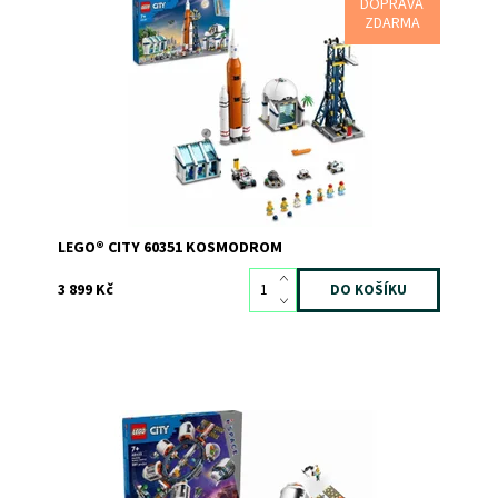
DOPRAVA
Kosmodrom inspirovaný NASA
ZDARMA
Dostupnost:
Skladem
1
Kód:
10275
Značka:
LEGO
LEGO® CITY 60351 KOSMODROM
3 899 Kč
Hvězdná stavebnice LEGO® Vesmírná stanice pro
fanoušky vesmírných lodí
Dostupnost:
Skladem
2