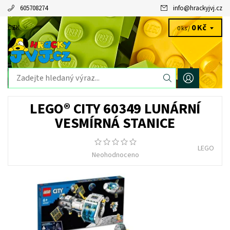
605708274
info
@
hrackyjvj.cz
0 Kč
CZK
0 ks /
LEGO® CITY 60349 LUNÁRNÍ
VESMÍRNÁ STANICE
LEGO
Neohodnoceno