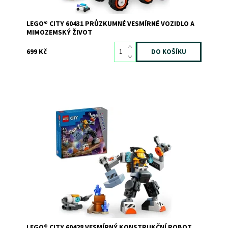
LEGO® CITY 60431 PRŮZKUMNÉ VESMÍRNÉ VOZIDLO A
MIMOZEMSKÝ ŽIVOT
699 Kč
Futuristická robotická hračka pro neomezená vesmírná
dobrodružství!
Dostupnost:
Skladem
1
Kód:
11343
Značka:
LEGO
LEGO® CITY 60428 VESMÍRNÝ KONSTRUKČNÍ ROBOT