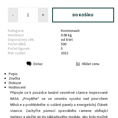
-
+
Kategorie:
Kosmonauti
Hmotnost:
0.98 kg
Doporučený věk:
od 6 let
Počet dílků:
500
Počet figurek:
5
Rok vydání:
2022
Hlídat cenu
Dotaz
Tisk
Popis
Značka
Diskuze
Hodnocení
Připojte se k posádce lunární vesmírné stanice inspirované
NASA. „Projděte“ se ve vesmíru vysoko nad povrchem
Měsíce a prohlédněte si solární panely a energetický článek
stanice. Zachyťte pomocí speciálního ramene obíhající
meteor a uložte jej do nákladového modulu, aby bylo možné