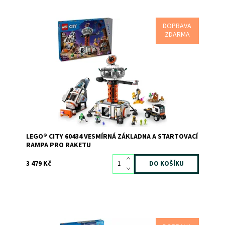
DOPRAVA
Prémiová herní stavebnice s vesmírnou základnou a
ZDARMA
vesmírnou lodí
Dostupnost:
Skladem
1
Kód:
11358
Značka:
LEGO
LEGO® CITY 60434 VESMÍRNÁ ZÁKLADNA A STARTOVACÍ
RAMPA PRO RAKETU
3 479 Kč