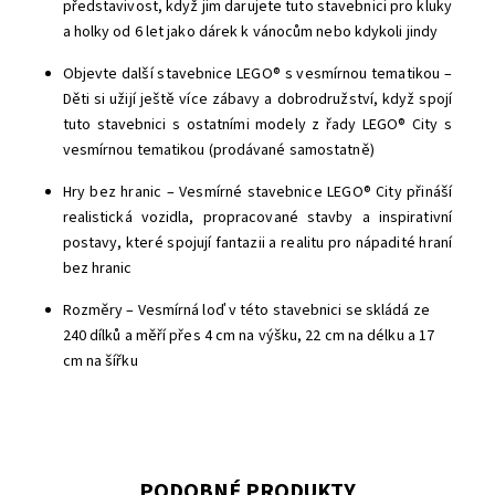
představivost, když jim darujete tuto stavebnici pro kluky
a holky od 6 let jako dárek k vánocům nebo kdykoli jindy
Objevte další stavebnice LEGO® s vesmírnou tematikou –
Děti si užijí ještě více zábavy a dobrodružství, když spojí
tuto stavebnici s ostatními modely z řady LEGO® City s
vesmírnou tematikou (prodávané samostatně)
Hry bez hranic – Vesmírné stavebnice LEGO® City přináší
realistická vozidla, propracované stavby a inspirativní
postavy, které spojují fantazii a realitu pro nápadité hraní
bez hranic
Rozměry – Vesmírná loď v této stavebnici se skládá ze
240 dílků a měří přes 4 cm na výšku, 22 cm na délku a 17
cm na šířku
PODOBNÉ PRODUKTY