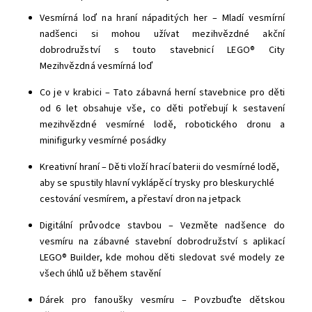
Vesmírná loď na hraní nápaditých her – Mladí vesmírní
nadšenci si mohou užívat mezihvězdné akční
dobrodružství s touto stavebnicí LEGO® City
Mezihvězdná vesmírná loď
Co je v krabici – Tato zábavná herní stavebnice pro děti
od 6 let obsahuje vše, co děti potřebují k sestavení
mezihvězdné vesmírné lodě, robotického dronu a
minifigurky vesmírné posádky
Kreativní hraní – Děti vloží hrací baterii do vesmírné lodě,
aby se spustily hlavní vyklápěcí trysky pro bleskurychlé
cestování vesmírem, a přestaví dron na jetpack
Digitální průvodce stavbou – Vezměte nadšence do
vesmíru na zábavné stavební dobrodružství s aplikací
LEGO® Builder, kde mohou děti sledovat své modely ze
všech úhlů už během stavění
Dárek pro fanoušky vesmíru – Povzbuďte dětskou