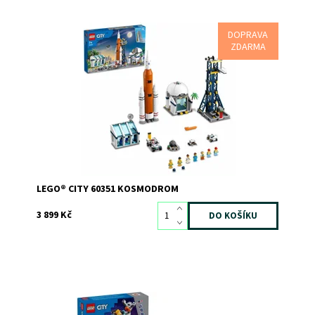
DOPRAVA
Kosmodrom inspirovaný NASA
ZDARMA
Dostupnost:
Skladem
1
Kód:
10275
Značka:
LEGO
LEGO® CITY 60351 KOSMODROM
3 899 Kč