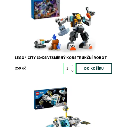
Futuristická robotická hračka pro neomezená vesmírná
dobrodružství!
Dostupnost:
Skladem
1
Kód:
11343
Značka:
LEGO
LEGO® CITY 60428 VESMÍRNÝ KONSTRUKČNÍ ROBOT
259 Kč
Vystřelte dětskou představivost na oběžnou dráhu s
průzkumnou sadou inspirovanou NASA
Dostupnost:
Skladem
2
Kód:
10269
Značka:
LEGO