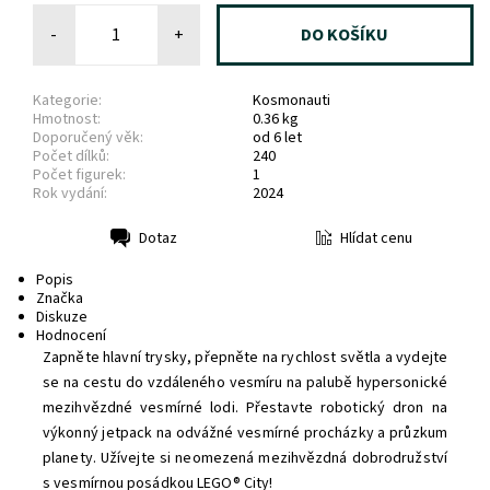
-
+
Kategorie:
Kosmonauti
Hmotnost:
0.36 kg
Doporučený věk:
od 6 let
Počet dílků:
240
Počet figurek:
1
Rok vydání:
2024
Hlídat cenu
Dotaz
Tisk
Popis
Značka
Diskuze
Hodnocení
Zapněte hlavní trysky, přepněte na rychlost světla a vydejte
se na cestu do vzdáleného vesmíru na palubě hypersonické
mezihvězdné vesmírné lodi. Přestavte robotický dron na
výkonný jetpack na odvážné vesmírné procházky a průzkum
planety. Užívejte si neomezená mezihvězdná dobrodružství
s vesmírnou posádkou LEGO® City!