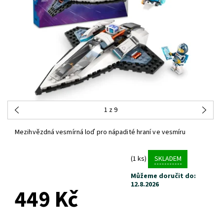
1
z 9
Mezihvězdná vesmírná loď pro nápadité hraní ve vesmíru
(1 ks)
SKLADEM
Můžeme doručit do:
12.8.2026
449 Kč