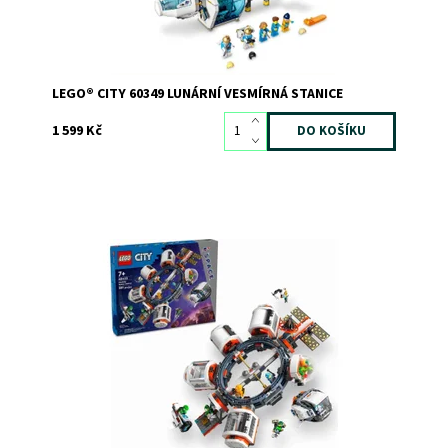
LEGO® CITY 60349 LUNÁRNÍ VESMÍRNÁ STANICE
1 599 Kč
Hvězdná stavebnice LEGO® Vesmírná stanice pro
fanoušky vesmírných lodí
Dostupnost:
Skladem
2
Kód:
11355
Značka:
LEGO