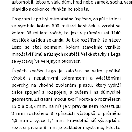
automobil, letoun, vlak, dům, hrad nebo zámek, sochu, ve
Souhlasím se
Zpracováním osobních údajů.
plavidlo a dokonce i funkčního robota.
Program Lego byl mimořádně úspěšný, za půl století
se vyrobilo kolem 600 miliard kostiček a vyrábí se
kolem 36 miliard ročně, to jest v průměru asi 1140
kostiček každou sekundu. Je tak rozšířený, že název
Lego se stal pojmem, kolem stavebnic vzniklo
množství filmů a různých soutěží. V
elké stavby z Lega
se vystavují ve veřejných budovách.
Úspěch značky Lego je založen na velmi pečlivé
výrobě s nepatrnými tolerancemi a vyleštěnými
povrchy, na vhodně zvoleném plastu, který vydrží
tisíce spojení a rozpojení, a ovšem i na důmyslné
geometrii. Základní modul tvoří kostka o rozměrech
15 x 8 x 3,2 mm, na níž je v pravidelném rozestupu
8 mm rozloženo 8 spínacích výstupků o průměru
4,8 mm a výšce 1,7 mm. Pravidelná síť výstupků s
roztečí přesně 8 mm je základem systému, kdežto