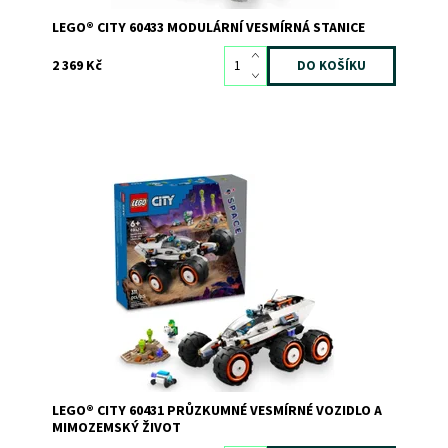
LEGO® CITY 60433 MODULÁRNÍ VESMÍRNÁ STANICE
2 369 Kč
Stavebnice průzkumného vesmírného vozidla pro děti
Dostupnost:
Skladem
3
Kód:
11352
Značka:
LEGO
LEGO® CITY 60431 PRŮZKUMNÉ VESMÍRNÉ VOZIDLO A
MIMOZEMSKÝ ŽIVOT