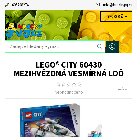
605708274
info
@
hrackyjvj.cz
0 Kč
CZK
0 ks /
LEGO® CITY 60430
MEZIHVĚZDNÁ VESMÍRNÁ LOĎ
LEGO
Neohodnoceno