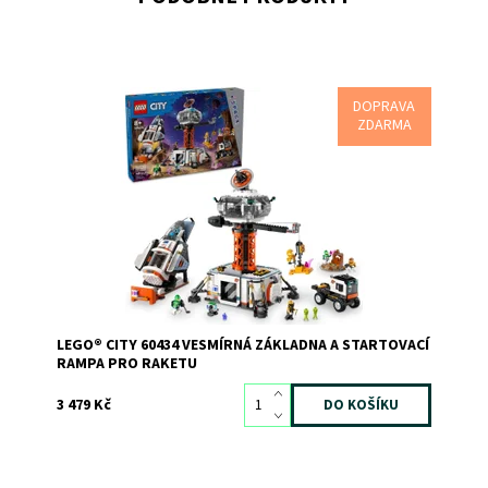
DOPRAVA
Prémiová herní stavebnice s vesmírnou základnou a
ZDARMA
vesmírnou lodí
Dostupnost:
Skladem
1
Kód:
11358
Značka:
LEGO
LEGO® CITY 60434 VESMÍRNÁ ZÁKLADNA A STARTOVACÍ
RAMPA PRO RAKETU
3 479 Kč