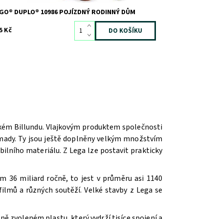
GO® DUPLO® 10986 POJÍZDNÝ RODINNÝ DŮM
5 Kč
ském Billundu. Vlajkovým produktem společnosti
romady. Ty jsou ještě doplněny velkým množstvím
ilního materiálu. Z Lega lze postavit prakticky
m 36 miliard ročně, to jest v průměru asi 1140
ilmů a různých soutěží. V
elké stavby z Lega se
ě zvoleném plastu, který vydrží tisíce spojení a