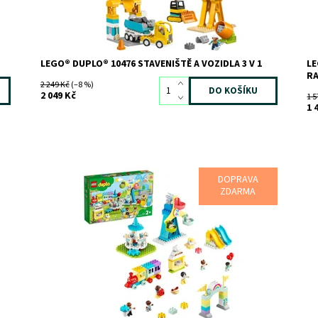
Značka:
LEGO
LEGO® DUPLO® 10476 STAVENIŠTĚ A VOZIDLA 3 V 1
LE
RA
2 249 Kč
(–8 %)
2 049 Kč
1 5
1 
DOPRAVA
Švanda s rodinou v zábavním parku
Po
ZDARMA
do
Dostupnost:
Skladem
1
Kód:
8596
Do
Značka:
LEGO
Kó
Zn