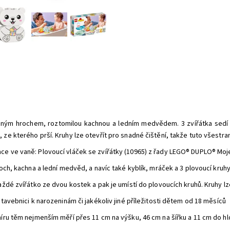
ým hrochem, roztomilou kachnou a ledním medvědem. 3 zvířátka sedí v p
k, ze kterého prší. Kruhy lze otevřít pro snadné čištění, takže tuto všes
e ve vaně: Plovoucí vláček se zvířátky (10965) z řady LEGO® DUPLO® Moje p
och, kachna a lední medvěd, a navíc také kyblík, mráček a 3 plovoucí kruhy
ždé zvířátko ze dvou kostek a pak je umístí do plovoucích kruhů. Kruhy lze 
tavebnici k narozeninám či jakékoliv jiné příležitosti dětem od 18 měsíců
míru těm nejmenším měří přes 11 cm na výšku, 46 cm na šířku a 11 cm do h