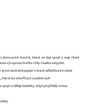
lovoucích kruzích, které se dají spojit a mají různé
trannou vývojovou hračku vždy snadno umyjete.
rvní obohatí koupání o hravé příležitosti k učení
, které lze otevřít pro snadné mytí
spojit a dělají bublinky, když projíždějí vodou
loubky