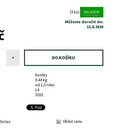
(3 ks)
SKLADEM
Můžeme doručit do:
11.8.2026
č
+
Kostky
0.44 kg
od 1,5 roku
14
2022
Hlídat cenu
Dotaz