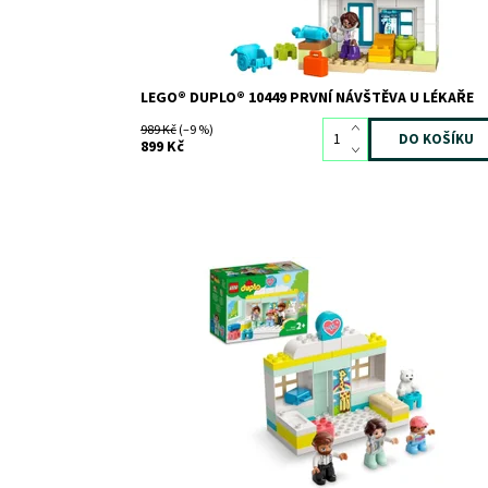
LEGO® DUPLO® 10449 PRVNÍ NÁVŠTĚVA U LÉKAŘE
989 Kč
(–9 %)
899 Kč
Uveďte děti do zábavného prostředí kliniky. Skvělý
způsob, jak je připravit na další návštěvu u doktora.
Dostupnost:
Skladem
1
Kód:
9756
Značka:
LEGO