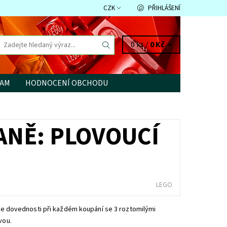
CZK
PŘIHLÁŠENÍ
0 ks /
0 Kč
RAM
HODNOCENÍ OBCHODU
ANĚ: PLOVOUCÍ
LEGO
ejte dovednosti při každém koupání se 3 roztomilými
vou.