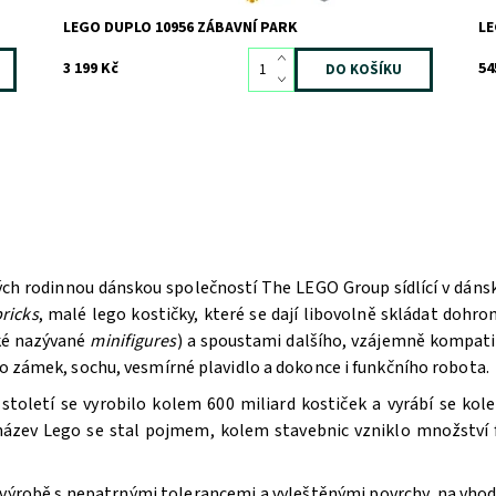
LEGO DUPLO 10956 ZÁBAVNÍ PARK
LE
3 199 Kč
54
ých rodinnou dánskou společností The LEGO Group sídlící v dán
ricks
, malé lego kostičky, které se dají libovolně skládat doh
aké nazývané
minifigures
) a spoustami dalšího, vzájemně kompatib
bo zámek, sochu, vesmírné plavidlo a dokonce i funkčního robota.
oletí se vyrobilo kolem 600 miliard kostiček a vyrábí se kole
 název Lego se stal pojmem, kolem stavebnic vzniklo množství f
výrobě s nepatrnými tolerancemi a vyleštěnými povrchy, na vhodn