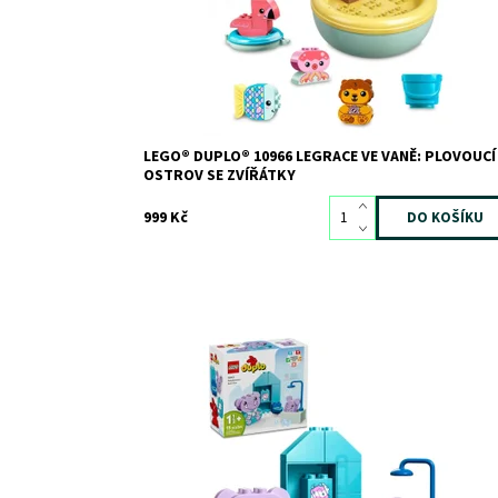
Kód:
9687
Značka:
LEGO
LEGO® DUPLO® 10966 LEGRACE VE VANĚ: PLOVOUCÍ
OSTROV SE ZVÍŘÁTKY
999 Kč
Děti si se stavebnicí LEGO® se zvířátky prohloubí
pozitivní vztah ke koupání
Dostupnost:
Skladem
3
Kód:
11556
Značka:
LEGO