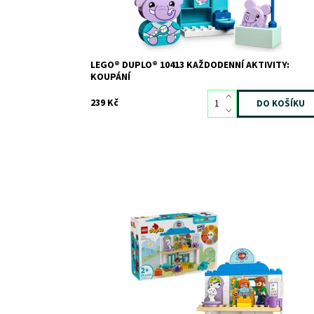
LEGO® DUPLO® 10413 KAŽDODENNÍ AKTIVITY:
KOUPÁNÍ
239 Kč
Kreativní stavebnice s doktorem pro malé děti
Dostupnost:
Skladem
2
Kód:
12099
Značka:
LEGO