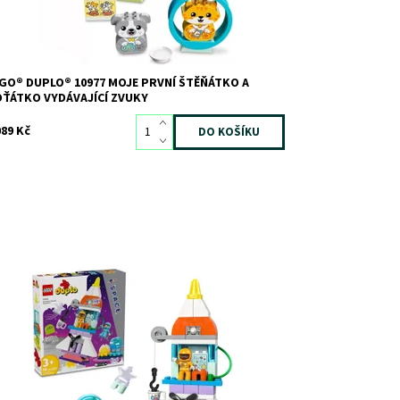
GO® DUPLO® 10977 MOJE PRVNÍ ŠTĚŇÁTKO A
ŤÁTKO VYDÁVAJÍCÍ ZVUKY
089 Kč
bavná a poutavá vesmírná hračka 3 v 1 pro malé
avitele
stupnost:
Skladem
3
d:
11412
ačka:
LEGO