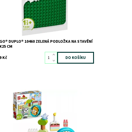
ačka:
LEGO
GO® DUPLO® 10460 ZELENÁ PODLOŽKA NA STAVĚNÍ
X25 CM
9 Kč
ení hrou s koťátkem a štěňátkem – včetně jejich
uků!
stupnost:
Skladem
>3
d:
10839
ačka:
LEGO