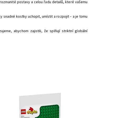
rozmanité postavy a celou řadu detailů, které vašemu
ky snadné kostky uchopit, umístit a rozpojit – a je tomu
e, abychom zajistili, že splňují striktní globální
 klasické podložce na stavění LEGO® DUPLO® si malé
ti mohou vystavovat své kreativní výtvory.
stupnost:
Skladem
>3
d:
12285