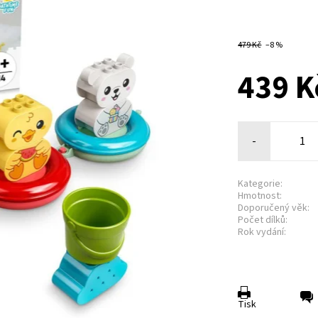
479 Kč
–8 %
439 K
-
Kategorie:
Hmotnost:
Doporučený věk:
Počet dílků:
Rok vydání:
Tisk