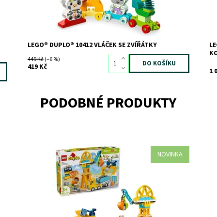
LEGO® DUPLO® 10412 VLÁČEK SE ZVÍŘÁTKY
LE
KO
449 Kč
(–6 %)
419 Kč
1 
PODOBNÉ PRODUKTY
NOVINKA
Představte malým stavitelům hračku Staveniště a
Zá
vozidla 3 v 1 (10476), se kterou stavění nikdy nekončí!
st
Stavitelé od 3 let si užijí, budou vtaženi do hry na
Do
rušném staveništi, kde si vyzkouší nakládání a vykládání
Kó
materiálu, stejně jako zvedání a...
Zn
Dostupnost:
Skladem
2
Kód:
12767