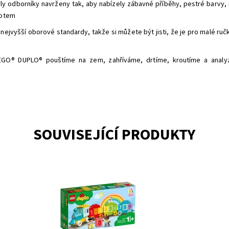
y odborníky navrženy tak, aby nabízely zábavné příběhy, pestré barvy, 
votem
 nejvyšší oborové standardy, takže si můžete být jisti, že je pro malé ruč
O® DUPLO® pouštíme na zem, zahříváme, drtíme, kroutíme a analyzujem
SOUVISEJÍCÍ PRODUKTY
Stavění, hraní a učení pro nejmenší na palubě vláčku s
Na
čísly
dě
Dostupnost:
Skladem
3
Do
Kód:
8587
Kó