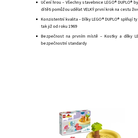
Učení hrou – Všechny stavebnice LEGO® DUPLO® byl
dítěti pomůžou udělat VELKÝ první krok na cestu ži
Konzistentní kvalita – Dílky LEGO® DUPLO® splňují ty
tak již od roku 1969
Bezpečnost na prvním místě – Kostky a dílky LEG
bezpečnostní standardy
Přeneste své dítko z koupelny na tropický ostrov s
roztomilými, sestavitelnými zvířátky s nimiž si užijí
velkou porci legrace.
Dostupnost:
Skladem
3