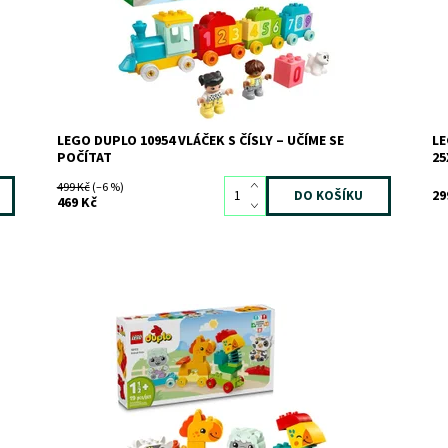
Značka:
LEGO
Zn
LEGO DUPLO 10954 VLÁČEK S ČÍSLY – UČÍME SE
LE
POČÍTAT
25
499 Kč
(–6 %)
29
469 Kč
Vláček z řady LEGO® DUPLO® pro batolata pomáhá
Uč
rozvíjet jemné motorické schopnosti
zv
Dostupnost:
Skladem
3
Do
Kód:
11406
Kó
Značka:
LEGO
Zn