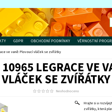
KTY
GDPR
OBCHODNÍ PODMÍNKY
VĚRNOSTNÍ PROG
ce ve vaně: Plovoucí vláček se zvířátky
 10965 LEGRACE VE V
VLÁČEK SE ZVÍŘÁTKY
Neohodnoceno
Hrajte si a rozvíj
zvířátky, která pla