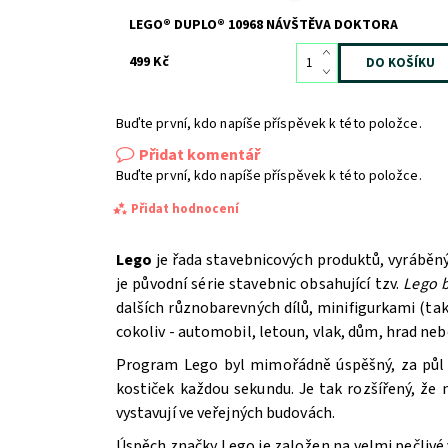
LEGO® DUPLO® 10968 NÁVŠTĚVA DOKTORA
499 Kč
Buďte první, kdo napíše příspěvek k této položce.
Přidat komentář
Buďte první, kdo napíše příspěvek k této položce.
Přidat hodnocení
Lego
je řada stavebnicových produktů, vyráběn
je původní série stavebnic obsahující tzv.
Lego b
dalších různobarevných dílů, minifigurkami (t
cokoliv - automobil, letoun, vlak, dům, hrad ne
Program Lego byl mimořádně úspěšný, za půl st
kostiček každou sekundu. Je tak rozšířený, že
vystavují ve veřejných budovách.
Úspěch značky Lego je založen na velmi pečlivé 