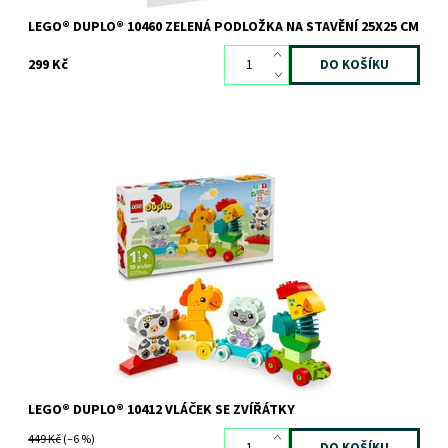
LEGO® DUPLO® 10460 ZELENÁ PODLOŽKA NA STAVĚNÍ 25X25 CM
299 Kč
Vláček z řady LEGO® DUPLO® pro batolata pomáhá rozvíjet jemné
motorické schopnosti
Dostupnost:
Skladem
3 ks
Kód:
11406
Značka:
LEGO
LEGO® DUPLO® 10412 VLÁČEK SE ZVÍŘÁTKY
449 Kč
(–6 %)