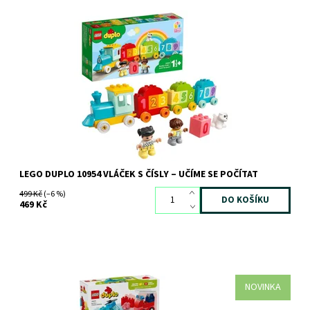
Stavění, hraní a učení pro nejmenší na palubě vláčku s čísly
Dostupnost:
Skladem
3 ks
Kód:
8587
Značka:
LEGO
LEGO DUPLO 10954 VLÁČEK S ČÍSLY – UČÍME SE POČÍTAT
499 Kč
(–6 %)
469 Kč
NOVINKA
Hračka LEGO® DUPLO® Moje první Kreativní vozidla (10474)