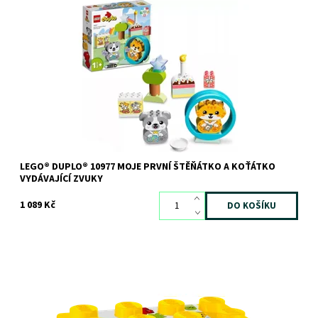
Učení hrou s koťátkem a štěňátkem – včetně jejich zvuků!
Dostupnost:
Skladem
>3 ks
Kód:
10839
Značka:
LEGO
LEGO® DUPLO® 10977 MOJE PRVNÍ ŠTĚŇÁTKO A KOŤÁTKO
VYDÁVAJÍCÍ ZVUKY
1 089 Kč
Kreativní legrace pro malé průzkumníky přírody