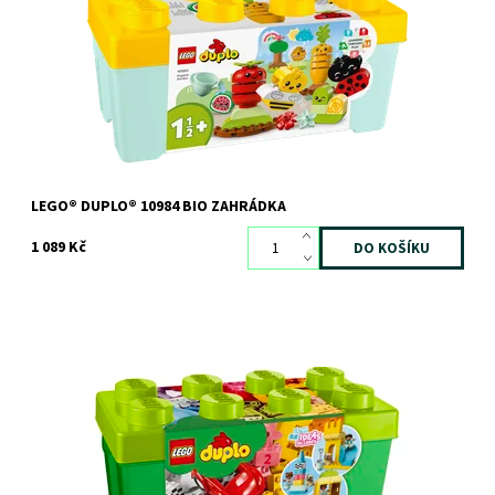
Dostupnost:
Skladem
2 ks
Kód:
10925
Značka:
LEGO
LEGO® DUPLO® 10984 BIO ZAHRÁDKA
1 089 Kč
Darujte dětem jejich první velkou stavebnici LEGO® DUPLO®!
Dostupnost:
Skladem
3 ks
Kód:
6341
Značka:
LEGO