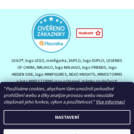
LEGO®, logo LEGO, minifigurka, DUPLO, logo DUPLO, LEGENDS
OF CHIMA, NINJAGO, logo NINJAGO, logo FRIENDS, logo
HIDDEN SIDE, logo MINIFIGURES, NEXO KNIGHTS, MINDSTORMS
a logo MINDSTORMS jsou ochranné známky společnosti
LEGO Group nebo jsou chráněny autorským právem LEGO
"
Používáme cookies, abychom Vám umožnili pohodlné
Group. ©2026 The LEGO Group.
prohlížení webu a díky analýze provozu webu neustále
zlepšovali jeho funkce, výkon a použitelnost.
"
Více informací
NASTAVENÍ
2026 © HračkyJVJ.cz, všechna práva vyhrazena
Upravit nastavení
cookies
Vytvořil Shoptet