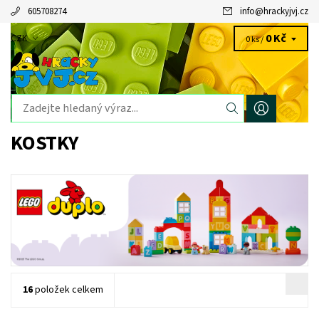
605708274
info
@
hrackyjvj.cz
0 Kč
CZK
0 ks /
KOSTKY
16
položek celkem