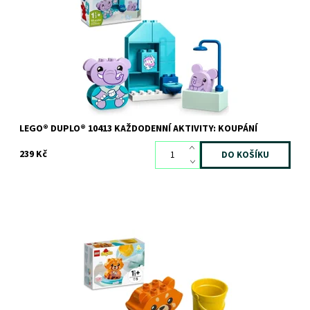
Dostupnost:
Skladem
3 ks
Kód:
11556
Značka:
LEGO
LEGO® DUPLO® 10413 KAŽDODENNÍ AKTIVITY: KOUPÁNÍ
239 Kč
Obohaťte koupání o rozvíjení dovedností o spoustu legrace s
touto všestrannou, snadno omyvatelnou hračkou pro nejmenší.
Dostupnost:
Skladem
3 ks
Kód:
9681
Značka:
LEGO