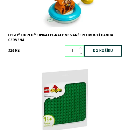
LEGO® DUPLO® 10964 LEGRACE VE VANĚ: PLOVOUCÍ PANDA
ČERVENÁ
239 Kč
Na klasické podložce na stavění LEGO® DUPLO® si malé děti
mohou vystavovat své kreativní výtvory.
Dostupnost:
Skladem
>3 ks
Kód:
12285
Značka:
LEGO