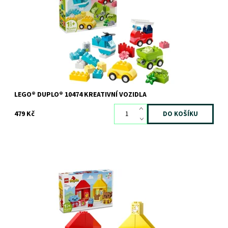
batolatům otevírá svět kreativního a neomezeného hraní. Tato
vzdělávací hračka pro děti od...
Dostupnost:
Skladem
>3 ks
Kód:
12761
Značka:
LEGO
LEGO® DUPLO® 10474 KREATIVNÍ VOZIDLA
479 Kč
Stavebnice LEGO® DUPLO® malým dětem pomáhá objevovat
emoce
Dostupnost:
Skladem
3 ks
Kód:
11559
Značka:
LEGO