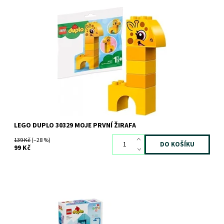
Postavte si svou malou žirafku
Dostupnost:
Skladem
>3 ks
Kód:
9696
Značka:
LEGO
LEGO DUPLO 30329 MOJE PRVNÍ ŽIRAFA
139 Kč
(–28 %)
99 Kč
Děti si se stavebnicí LEGO® se zvířátky prohloubí pozitivní vztah
ke koupání