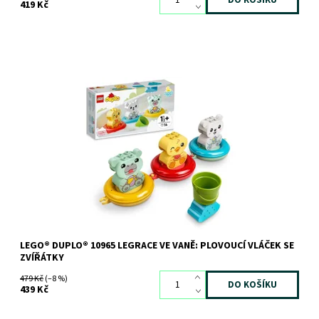
419 Kč
Hrajte si a rozvíjejte dovednosti při každém koupání se 3
roztomilými zvířátky, která plavou.
Dostupnost:
Skladem
3 ks
Kód:
9684
Značka:
LEGO
LEGO® DUPLO® 10965 LEGRACE VE VANĚ: PLOVOUCÍ VLÁČEK SE
ZVÍŘÁTKY
479 Kč
(–8 %)
439 Kč