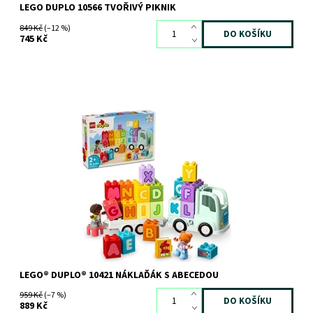
LEGO DUPLO 10566 TVOŘIVÝ PIKNIK
849 Kč
(–12 %)
745 Kč
Náklaďák LEGO® DUPLO® malým dětem pomůže naučit se
písmenka
Dostupnost:
Skladem
3 ks
Kód:
11550
Značka:
LEGO
LEGO® DUPLO® 10421 NÁKLAĎÁK S ABECEDOU
959 Kč
(–7 %)
889 Kč