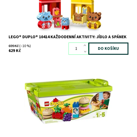
LEGO® DUPLO® 10414 KAŽDODENNÍ AKTIVITY: JÍDLO A SPÁNEK
699 Kč
(–10 %)
629 Kč
Doplňte svému dítěti jeho sbírku LEGO® DUPLO® touto skvělou
sadou zářivě barevných klasických kostek DUPLO.
Dostupnost:
Skladem
2 ks
Kód:
1453
Značka:
LEGO