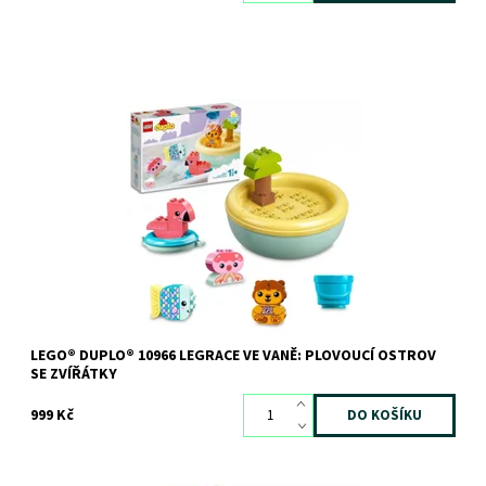
Přeneste své dítko z koupelny na tropický ostrov s roztomilými,
sestavitelnými zvířátky s nimiž si užijí velkou porci legrace.
Dostupnost:
Skladem
3 ks
Kód:
9687
Značka:
LEGO
LEGO® DUPLO® 10966 LEGRACE VE VANĚ: PLOVOUCÍ OSTROV
SE ZVÍŘÁTKY
999 Kč