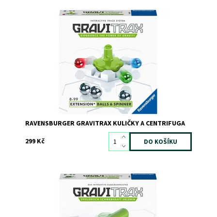
Dostupnost:
Skladem
>3
Kód:
8950
Značka:
RAVENSBURGER
RAVENSBURGER GRAVITRAX KULIČKY A CENTRIFUGA
299 Kč
Dostupnost:
Skladem
>3
Kód:
7175
Značka:
RAVENSBURGER