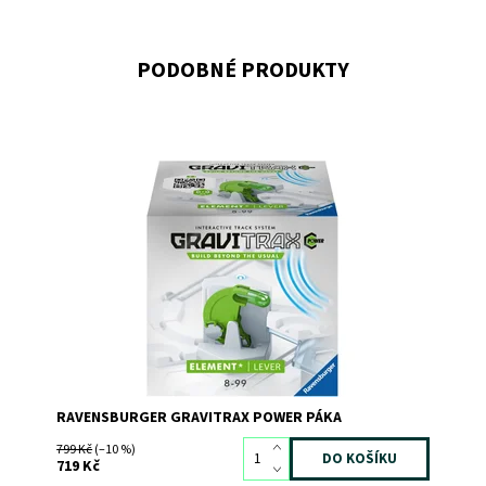
PODOBNÉ PRODUKTY
Dostupnost:
Skladem
>3
Kód:
10344
Značka:
RAVENSBURGER
RAVENSBURGER GRAVITRAX POWER PÁKA
799 Kč
(–10 %)
719 Kč