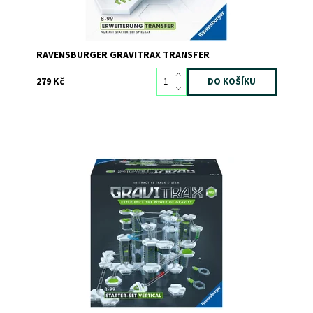
RAVENSBURGER GRAVITRAX TRANSFER
279 Kč
Dostupnost:
Skladem
1
Kód:
8938
Značka:
RAVENSBURGER