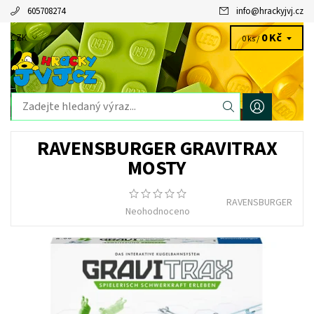
605708274
info
@
hrackyjvj.cz
0 Kč
CZK
0 ks /
RAVENSBURGER GRAVITRAX
MOSTY
RAVENSBURGER
Neohodnoceno