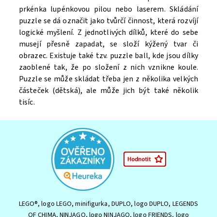
prkénka lupénkovou pilou nebo laserem. Skládání
puzzle se dá označit jako tvůrčí činnost, která rozvíjí
logické myšlení. Z jednotlivých dílků, které do sebe
musejí přesně zapadat, se složí kýžený tvar či
obrazec. Existuje také tzv. puzzle ball, kde jsou dílky
zaoblené tak, že po složení z nich vznikne koule.
Puzzle se může skládat třeba jen z několika velkých
částeček (dětská), ale může jich být také několik
tisíc.
LEGO®, logo LEGO, minifigurka, DUPLO, logo DUPLO, LEGENDS
OF CHIMA, NINJAGO, logo NINJAGO, logo FRIENDS, logo