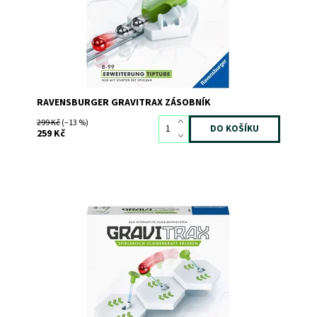
RAVENSBURGER GRAVITRAX ZÁSOBNÍK
299 Kč
(–13 %)
259 Kč
Transfer převede kuličku na druhou stranu
propasti! Dokážeš ho ve své dráze vhodně zapojit?
Dostupnost:
Skladem
1
Kód:
7214
Značka:
RAVENSBURGER