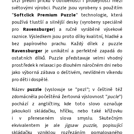
Drží přední příčku v oblíbenosti i prodejnosti mezi
světovými výrobci. Puzzle
jsou vyrobeny s použitím
"
Softclick Premium Puzzle
"
technologie, která
Souhlasím se
Zpracováním osobních údajů.
používá tlustší a silnější desky (vyrobeny speciálně
pro
Ravensburger
) a ručně vyráběné výsekové
raznice. Výsledkem jsou proto dílky kvalitní, hladké a
bez papírového prachu. Každý dílek z puzzle
Ravensburger
je unikátní a perfektně zapadá do
ostatních dílků. Puzzle
představuje velmi vhodný
prostředek k relaxaci po dlouhém náročném dni nebo
jako výborná zábava o deštivém, nevlídném víkendu
pro děti i dospělé.
Název
puzzle
(vyslovuje se "pɐzl"; v češtině též
zdomácněla počeštěná žertovná výslovnost "
pucle
")
pochází z angličtiny, kde toto slovo označuje
jakoukoli skládačku, hříčku, nebo také křížovku
i v přeneseném slova smyslu. Skutečným
ekvivalentem je ale
jigsaw puzzle
, popisující
skládačku vzniklou rozřezáním pomalovaného