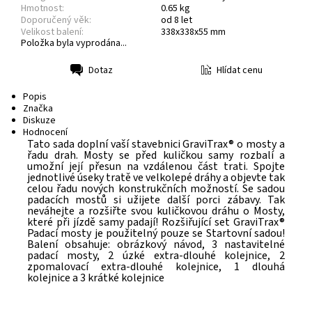
Hmotnost:
0.65 kg
Doporučený věk:
od 8 let
Velikost balení:
338x338x55 mm
Položka byla vyprodána...
Hlídat cenu
Dotaz
Tisk
Popis
Značka
Diskuze
Hodnocení
Tato sada doplní vaší stavebnici GraviTrax® o mosty a
řadu drah. Mosty se před kuličkou samy rozbalí a
umožní její přesun na vzdálenou část trati. Spojte
jednotlivé úseky tratě ve velkolepé dráhy a objevte tak
celou řadu nových konstrukčních možností. Se sadou
padacích mostů si užijete další porci zábavy. Tak
neváhejte a rozšiřte svou kuličkovou dráhu o Mosty,
které při jízdě samy padají! Rozšiřující set GraviTrax®
Padací mosty je použitelný pouze se Startovní sadou!
Balení obsahuje: obrázkový návod, 3 nastavitelné
padací mosty, 2 úzké extra-dlouhé kolejnice, 2
zpomalovací extra-dlouhé kolejnice, 1 dlouhá
kolejnice a 3 krátké kolejnice