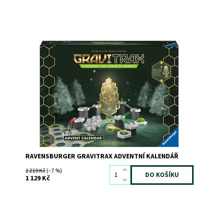
Dostupnost:
Skladem
1
Kód:
10245
Značka:
RAVENSBURGER
RAVENSBURGER GRAVITRAX ADVENTNÍ KALENDÁŘ
1 219 Kč
(–7 %)
1 129 Kč