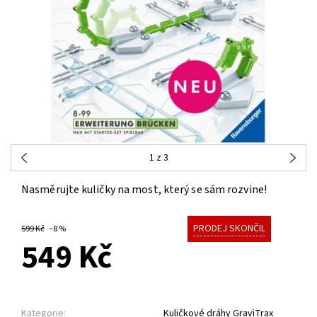
1
z 3
Nasměrujte kuličky na most, který se sám rozvine!
PRODEJ SKONČIL
599 Kč
–8 %
549 Kč
Kategorie:
Kuličkové dráhy GraviTrax