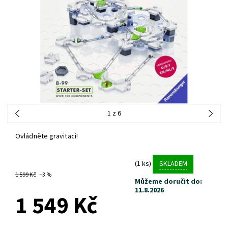
1
z 6
Ovládněte gravitaci!
(1 ks)
SKLADEM
1 599 Kč
–3 %
Můžeme doručit do:
11.8.2026
1 549 Kč