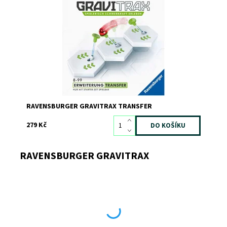
Transfer převede kuličku na druhou stranu
propasti! Dokážeš ho ve své dráze vhodně zapojit?
Dostupnost:
Skladem
1
Kód:
7214
Značka:
RAVENSBURGER
RAVENSBURGER GRAVITRAX TRANSFER
279 Kč
RAVENSBURGER GRAVITRAX