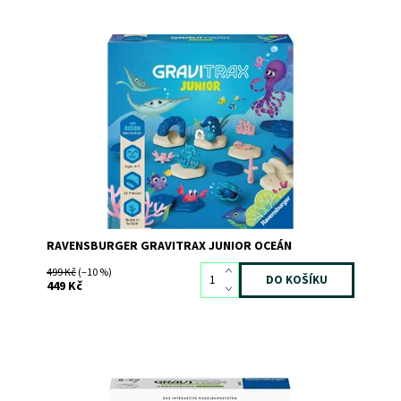
Dostupnost:
Skladem
>3
Kód:
11160
Značka:
RAVENSBURGER
RAVENSBURGER GRAVITRAX JUNIOR OCEÁN
499 Kč
(–10 %)
449 Kč