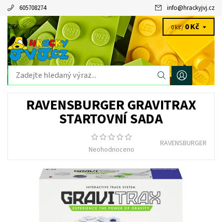
605708274
info
@
hrackyjvj.cz
0 Kč
CZK
0 ks /
RAVENSBURGER GRAVITRAX
STARTOVNÍ SADA
RAVENSBURGER
Neohodnoceno