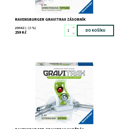
RAVENSBURGER GRAVITRAX ZÁSOBNÍK
299 Kč
(–13 %)
259 Kč
Dostupnost:
Skladem
>3
Kód:
8935
Značka:
RAVENSBURGER