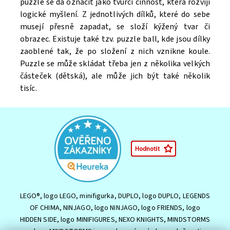
puzzle se dá označit jako tvůrčí činnost, která rozvíjí
logické myšlení. Z jednotlivých dílků, které do sebe
musejí přesně zapadat, se složí kýžený tvar či
obrazec. Existuje také tzv. puzzle ball, kde jsou dílky
zaoblené tak, že po složení z nich vznikne koule.
Puzzle se může skládat třeba jen z několika velkých
částeček (dětská), ale může jich být také několik
tisíc.
LEGO®, logo LEGO, minifigurka, DUPLO, logo DUPLO, LEGENDS
OF CHIMA, NINJAGO, logo NINJAGO, logo FRIENDS, logo
HIDDEN SIDE, logo MINIFIGURES, NEXO KNIGHTS, MINDSTORMS