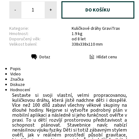
-
+
Kategorie:
Kuličkové dráhy GraviTrax
Hmotnost:
1.9 kg
Doporučený věk:
od 8 let
Velikost balení:
338x338x110 mm
Hlídat cenu
Dotaz
Tisk
Popis
Video
Značka
Diskuze
Hodnocení
Sestavte si svoji vlastní, velmi propracovanou,
kuličkovou dráhu, která jistě nadchne děti i dospělé.
Více než 100 dílů zabaví všechny věkové skupiny na
dlouhé hodiny. Nejprve si vytvořte podrobný plán v
mobilní aplikaci a následně si jeho funkčnost ověřte v
praxi. To u dětí rozvíjí prostorovou představivost a
schopnost plánovat. Stavebnice navíc nabízí
nenásilnou výuku fyziky. Děti si totiž zábavným stylem
ověří, jak v reálném prostředí působí gravitace,