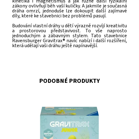
kinetika i magnetismus a jak různé další fyzikální
zákony ovlivňují běh vaší kuličky. A jakmile je současná
dráha omrzí, jednoduše lze dokoupit další zajímavé
díly, které ke stavebnici bez problémů pasují.
Budování vlastní dráhy u dětí výrazně rozvíjí kreativitu
a prostorovou představivost. To vše naprosto
jednoduchým a zábavným stylem. Tato stavebnice
Ravensburger Gravitrax® navíc nabízí i další rozšíření,
která udělají vaši dráhu ještě napínavější.
PODOBNÉ PRODUKTY
Dostupnost:
Skladem
>3
Kód:
11124
Značka:
RAVENSBURGER