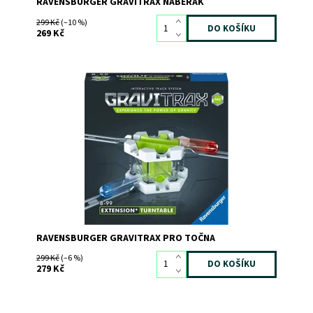
RAVENSBURGER GRAVITRAX NABĚRÁK
299 Kč
(–10 %)
269 Kč
Dostupnost:
Skladem
>3
Kód:
8944
Značka:
RAVENSBURGER
RAVENSBURGER GRAVITRAX PRO TOČNA
299 Kč
(–6 %)
279 Kč