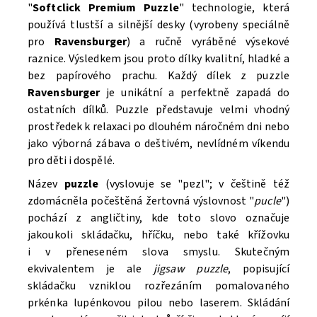
"
Softclick Premium Puzzle
"
technologie, která
Souhlasím se
Zpracováním osobních údajů.
používá tlustší a silnější desky (vyrobeny speciálně
pro
Ravensburger
) a ručně vyráběné výsekové
raznice. Výsledkem jsou proto dílky kvalitní, hladké a
bez papírového prachu. Každý dílek z puzzle
Ravensburger
je unikátní a perfektně zapadá do
ostatních dílků. Puzzle
představuje velmi vhodný
prostředek k relaxaci po dlouhém náročném dni nebo
jako výborná zábava o deštivém, nevlídném víkendu
pro děti i dospělé.
Název
puzzle
(vyslovuje se "pɐzl"; v češtině též
zdomácněla počeštěná žertovná výslovnost "
pucle
")
pochází z angličtiny, kde toto slovo označuje
jakoukoli skládačku, hříčku, nebo také křížovku
i v přeneseném slova smyslu. Skutečným
ekvivalentem je ale
jigsaw puzzle
, popisující
skládačku vzniklou rozřezáním pomalovaného
prkénka lupénkovou pilou nebo laserem. Skládání