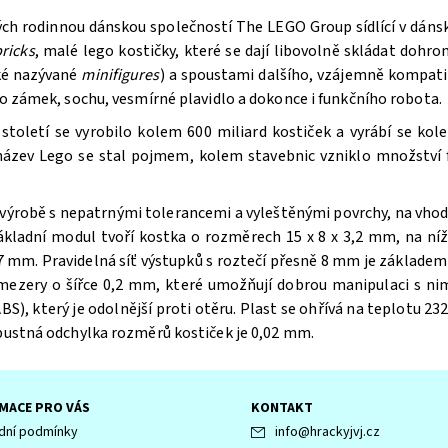
ých rodinnou dánskou společností The LEGO Group sídlící v dán
ricks
, malé lego kostičky, které se dají libovolně skládat doh
aké nazývané
minifigures
) a spoustami dalšího, vzájemně kompatib
bo zámek, sochu, vesmírné plavidlo a dokonce i funkčního robota.
oletí se vyrobilo kolem 600 miliard kostiček a vyrábí se kole
 název Lego se stal pojmem, kolem stavebnic vzniklo množství f
výrobě s nepatrnými tolerancemi a vyleštěnými povrchy, na vhodn
ákladní modul tvoří kostka o rozměrech 15 x 8 x 3,2 mm, na n
 mm. Pravidelná síť výstupků s roztečí přesně 8 mm je základem 
 mezery o šířce 0,2 mm, které umožňují dobrou manipulaci s ni
BS), který je odolnější proti otěru. Plast se ohřívá na teplotu 232
ípustná odchylka rozměrů kostiček je 0,02 mm.
MACE PRO VÁS
KONTAKT
ní podmínky
info
@
hrackyjvj.cz