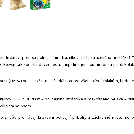
 hrdinovi pomoci policejnímu strážníkovi najít ztraceného mazlíčka? Ta
. Rozvíjí tak sociální dovednosti, empatii a jemnou motoriku předškolá
orka (10967) od LEGO® DUPLO® udělá radost všem předškolákům, kteří se za
 figurky LEGO® DUPLO® – policejního strážníka a rozkošného pejska – pl
policista se psem
o si děti přehrávají kreativní policejní příběhy a záchranné mise, moh