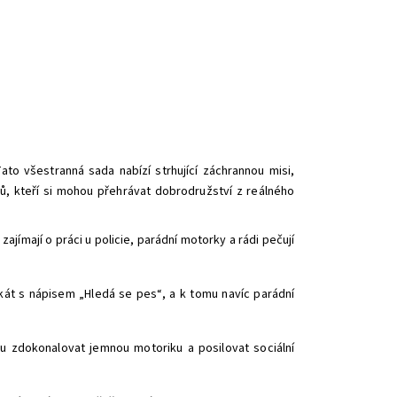
to všestranná sada nabízí strhující záchrannou misi,
ků, kteří si mohou přehrávat dobrodružství z reálného
jímají o práci u policie, parádní motorky a rádi pečují
akát s nápisem „Hledá se pes“, a k tomu navíc parádní
ou zdokonalovat jemnou motoriku a posilovat sociální