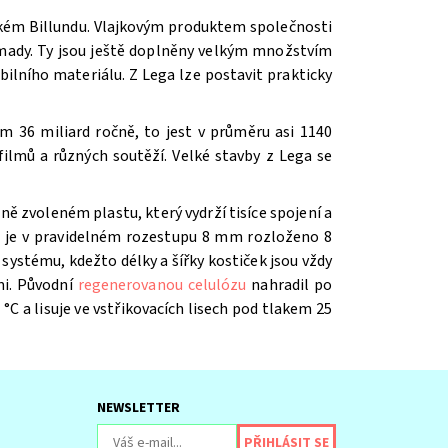
ském Billundu. Vlajkovým produktem společnosti
romady. Ty jsou ještě doplněny velkým množstvím
ilního materiálu. Z Lega lze postavit prakticky
m 36 miliard ročně, to jest v průměru asi 1140
ilmů a různých soutěží. V
elké stavby z Lega se
ě zvoleném plastu, který vydrží tisíce spojení a
íž je v pravidelném rozestupu 8 mm rozloženo 8
systému, kdežto délky a šířky kostiček jsou vždy
mi. Původní
regenerovanou celulózu
nahradil po
 °C a lisuje ve vstřikovacích lisech pod tlakem 25
NEWSLETTER