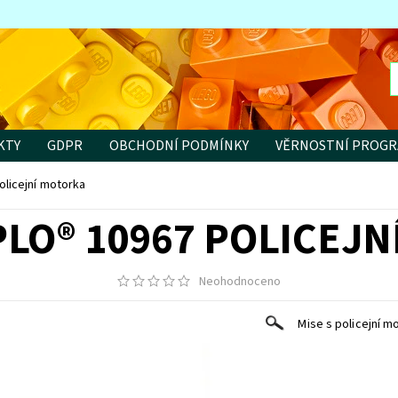
KTY
GDPR
OBCHODNÍ PODMÍNKY
VĚRNOSTNÍ PROG
licejní motorka
LO® 10967 POLICEJ
Neohodnoceno
Mise s policejní m