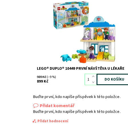
Kreativní stavebnice s doktorem pro malé děti
Dostupnost:
Skladem
2
Kód:
12099
Značka:
LEGO
LEGO® DUPLO® 10449 PRVNÍ NÁVŠTĚVA U LÉKAŘE
989 Kč
(–9 %)
899 Kč
Buďte první, kdo napíše příspěvek k této položce.
Přidat komentář
Buďte první, kdo napíše příspěvek k této položce.
Přidat hodnocení