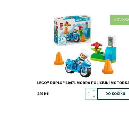
NOVINK
Dopřejte dětem od 2 let bleskovou zábavu se
stavebnicí LEGO® DUPLO® Město Modrá policejní
motorka (10471). S touto vzdělávací hračkou si malé
děti budou hrát na to, že pomáhají v komunitě, a vyra
s policistkou na hlídku na silnicích na parádní motorce.
Dostupnost:
Skladem
>3
Kód:
12755
Značka:
LEGO
LEGO® DUPLO® 10471 MODRÁ POLICEJNÍ MOTORK
249 Kč