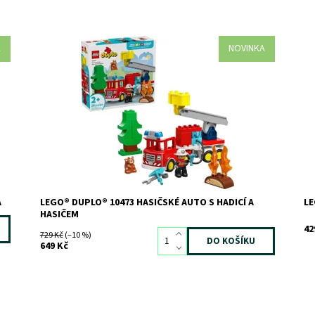
A
NOVINKA
Dopřejte malým dětem od 2 let zábavné hraní na hasiče
Dě
s hračkou LEGO® DUPLO® Město Hasičské auto s hadicí
si
a hasičem (10473). Tato hasičská hračka se pyšní celou
Do
zí
řadou funkcí a prvků, jako je ohebná hadice, strom a
Kó
..
figurka veverky LEGO DUPLO.
Zn
Dostupnost:
Skladem
>3
Kód:
12758
Značka:
LEGO
A
LEGO® DUPLO® 10473 HASIČSKÉ AUTO S HADICÍ A
LE
HASIČEM
42
729 Kč
(–10 %)
649 Kč