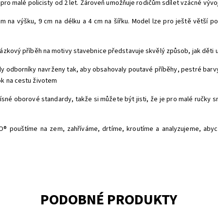
ní pro malé policisty od 2 let. Zároveň umožňuje rodičům sdílet vzácné výv
m na výšku, 9 cm na délku a 4 cm na šířku. Model lze pro ještě větší p
ázkový příběh na motivy stavebnice představuje skvělý způsob, jak děti u
 odborníky navrženy tak, aby obsahovaly poutavé příběhy, pestré barvy, 
ok na cestu životem
ísné oborové standardy, takže si můžete být jisti, že je pro malé ručky sn
® pouštíme na zem, zahříváme, drtíme, kroutíme a analyzujeme, abychom 
PODOBNÉ PRODUKTY