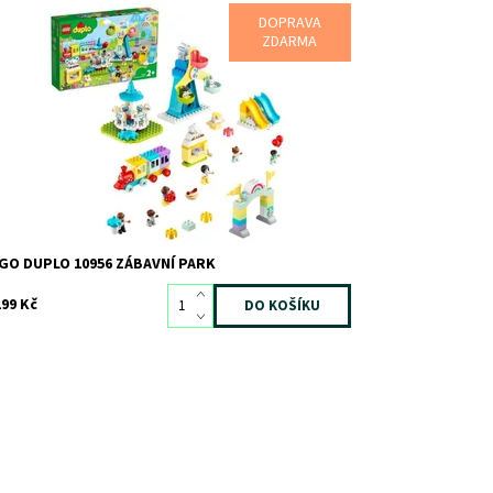
DOPRAVA
anda s rodinou v zábavním parku
ZDARMA
stupnost:
Skladem
1
d:
8596
ačka:
LEGO
GO DUPLO 10956 ZÁBAVNÍ PARK
199 Kč