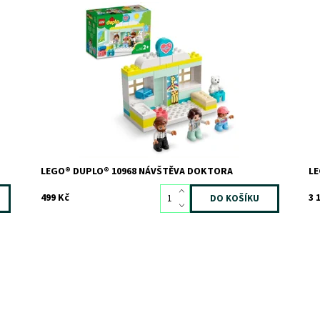
Uveďte děti do zábavného prostředí kliniky. Skvělý
Šv
způsob, jak je připravit na další návštěvu u doktora.
Do
Dostupnost:
Skladem
1
Kó
Kód:
9756
Zn
Značka:
LEGO
LEGO® DUPLO® 10968 NÁVŠTĚVA DOKTORA
LE
499 Kč
3 