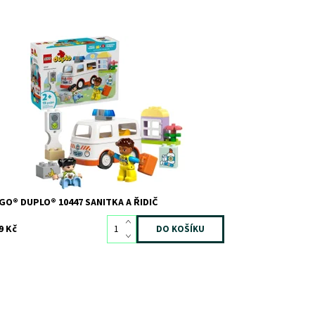
ti se s touto nápaditou stavebnicí učí hrou – hrají si na
tuaci ze skutečného života
stupnost:
Skladem
>3
d:
12096
ačka:
LEGO
GO® DUPLO® 10447 SANITKA A ŘIDIČ
9 Kč