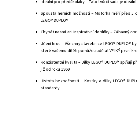
Ideální pro předškoláky – Tato tvůrčí sada je ideál
Spousta herních možností – Motorka měří přes 5 c
LEGO® DUPLO®
Chybět nesmí ani inspirativní doplňky – Zábavný obr
Učení hrou – Všechny stavebnice LEGO® DUPLO® byly
které vašemu dítěti pomůžou udělat VELKÝ první kr
Konzistentní kvalita – Dílky LEGO® DUPLO® splňují př
již od roku 1969
Jistota bezpečnosti – Kostky a dílky LEGO® DUPLO
standardy