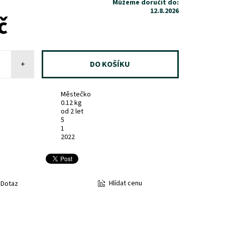
Můžeme doručit do:
12.8.2026
č
+
Městečko
0.12 kg
od 2 let
5
1
2022
Hlídat cenu
Dotaz