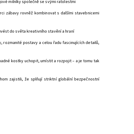
ojové milníky společně se svými ratolestmi
orci zábavy rovněž kombinovat s dalšími stavebnicemi
vést do světa kreativního stavění a hraní
rozmanité postavy a celou řadu fascinujících detailů,
adné kostky uchopit, umístit a rozpojit – a je tomu tak
zajistili, že splňují striktní globální bezpečnostní