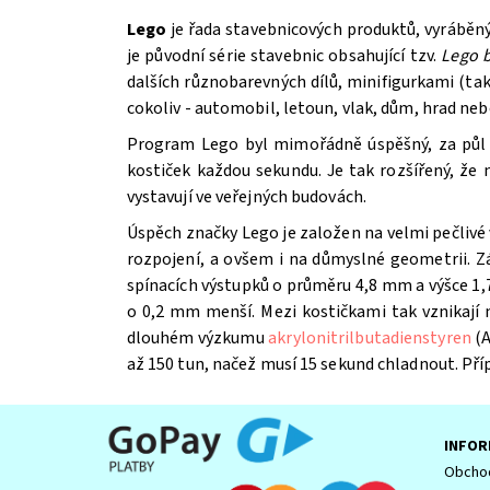
Lego
je řada stavebnicových produktů, vyráběn
je původní série stavebnic obsahující tzv.
Lego b
dalších různobarevných dílů, minifigurkami (t
cokoliv - automobil, letoun, vlak, dům, hrad ne
Program Lego byl mimořádně úspěšný, za půl st
kostiček každou sekundu. Je tak rozšířený, že
vystavují ve veřejných budovách.
Úspěch značky Lego je založen na velmi pečlivé 
Souhlasím se
Zpracováním osobních údajů.
rozpojení, a ovšem i na důmyslné geometrii. Z
spínacích výstupků o průměru 4,8 mm a výšce 1,7
o 0,2 mm menší. Mezi kostičkami tak vznikají
dlouhém výzkumu
akrylonitrilbutadienstyren
(A
až 150 tun, načež musí 15 sekund chladnout. Př
INFOR
Obchod