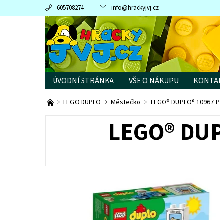
605708274
info
@
hrackyjvj.cz
ÚVODNÍ STRÁNKA
VŠE O NÁKUPU
KONTA
PRODÁVANÉ ZNAČKY
LEGO DUPLO
Městečko
LEGO® DUPLO® 10967 Po
LEGO® DUP