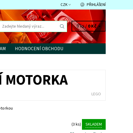
CZK
PŘIHLÁŠENÍ
0 ks /
0 Kč
RAM
HODNOCENÍ OBCHODU
NÍ MOTORKA
LEGO
otorkou
(3 ks)
SKLADEM