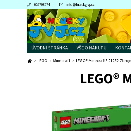
605708274
info
@
hrackyjvj.cz
ÚVODNÍ STRÁNKA
VŠE O NÁKUPU
KONTA
PRODÁVANÉ ZNAČKY
LEGO
Minecraft
LEGO® Minecraft® 21252 Zbrojn
LEGO® M