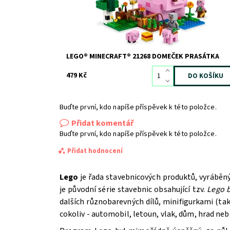
LEGO® MINECRAFT® 21268 DOMEČEK PRASÁTKA
479 Kč
Buďte první, kdo napíše příspěvek k této položce.
Přidat komentář
Buďte první, kdo napíše příspěvek k této položce.
Přidat hodnocení
Lego
je řada stavebnicových produktů, vyráběn
je původní série stavebnic obsahující tzv.
Lego b
dalších různobarevných dílů, minifigurkami (t
cokoliv - automobil, letoun, vlak, dům, hrad ne