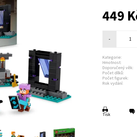
449 K
-
Kategorie:
Hmotnost:
Doporučený věk:
Počet dílků:
Počet figurek:
Rok vydání:
Tisk