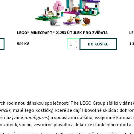
Do
Kó
Zn
LEGO® MINECRAFT® 21253 ÚTULEK PRO ZVÍŘATA
LE
589 Kč
1 
ých rodinnou dánskou společností The LEGO Group sídlící v dán
ricks
, malé lego kostičky, které se dají libovolně skládat doh
aké nazývané
minifigures
) a spoustami dalšího, vzájemně kompatib
bo zámek, sochu, vesmírné plavidlo a dokonce i funkčního robota.