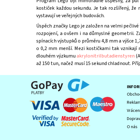
Program Lego byl mimořádně úspěšný, za půl st
kostiček každou sekundu. Je tak rozšířený, že
vystavují ve veřejných budovách.
Úspěch značky Lego je založen na velmi pečlivé 
Souhlasím se
Zpracováním osobních údajů.
rozpojení, a ovšem i na důmyslné geometrii. Z
spínacích výstupků o průměru 4,8 mm a výšce 1,7
o 0,2 mm menší. Mezi kostičkami tak vznikají
dlouhém výzkumu
akrylonitrilbutadienstyren
(A
až 150 tun, načež musí 15 sekund chladnout. Př
INFOR
Obchod
Reklam
Vrácen
Dopra
O nás