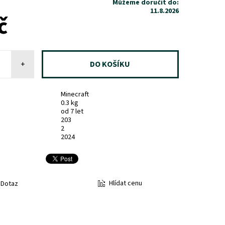
Můžeme doručit do:
11.8.2026
č
+
Minecraft
0.3 kg
od 7 let
203
2
2024
Hlídat cenu
Dotaz