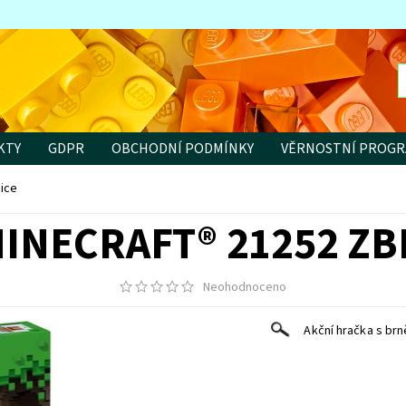
KTY
GDPR
OBCHODNÍ PODMÍNKY
VĚRNOSTNÍ PROG
ice
INECRAFT® 21252 Z
Neohodnoceno
Akční hračka s brn