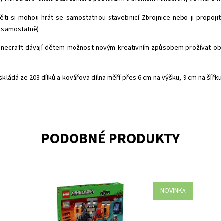
ěti si mohou hrát se samostatnou stavebnicí Zbrojnice nebo ji propojit
e samostatně)
inecraft dávají dětem možnost novým kreativním způsobem prožívat ob
kládá ze 203 dílků a kovářova dílna měří přes 6 cm na výšku, 9 cm na šířk
PODOBNÉ PRODUKTY
NOVINKA
a!
Vydejte se s milovníky Minecraftu do nekonečného
Dý
se
světa fantazie se stavebnicí Souboj s Witherem (21590)
Do
pro holky a kluky od 8 let. Děti se připojí ke
Kó