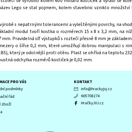
oletí se vyrobilo kolem 600 miliard kostiček a vyrábí se kole
 název Lego se stal pojmem, kolem stavebnic vzniklo množství f
výrobě s nepatrnými tolerancemi a vyleštěnými povrchy, na vhodn
ákladní modul tvoří kostka o rozměrech 15 x 8 x 3,2 mm, na n
 mm. Pravidelná síť výstupků s roztečí přesně 8 mm je základem 
 mezery o šířce 0,2 mm, které umožňují dobrou manipulaci s ni
BS), který je odolnější proti otěru. Plast se ohřívá na teplotu 232
ípustná odchylka rozměrů kostiček je 0,02 mm.
MACE PRO VÁS
KONTAKT
ní podmínky
info
@
hrackyjvj.cz
605708274
ační řád
HračkyJVJ.cz
í zboží
va