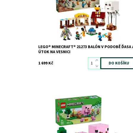
železného golema, abyste zachránili zbytek vesnice 
včetně Steveovy restaurace se smaženým...
Dostupnost:
Skladem
1
Kód:
12420
Značka:
LEGO
LEGO® MINECRAFT® 21273 BALÓN V PODOBĚ ĎASA 
ÚTOK NA VESNICI
1 699 Kč
Se stavebnicí LEGO® Minecraft® Domeček Prasátka si
užijete spoustu zábavy při stavění
Dostupnost:
Skladem
1
Kód:
12114
Značka:
LEGO