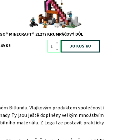
stupnost:
Skladem
1
d:
12474
ačka:
LEGO
GO® MINECRAFT® 21277 KRUMPÁČOVÝ DŮL
349 Kč
ském Billundu. Vlajkovým produktem společnosti
romady. Ty jsou ještě doplněny velkým množstvím
ilního materiálu. Z Lega lze postavit prakticky