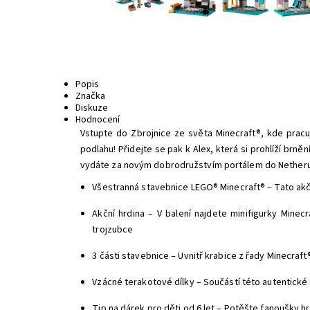
Popis
Značka
Diskuze
Hodnocení
Vstupte do Zbrojnice ze světa Minecraft®, kde pracu
podlahu! Přidejte se pak k Alex, která si prohlíží brn
vydáte za novým dobrodružstvím portálem do Netheru
Všestranná stavebnice LEGO® Minecraft® – Tato akčn
Akční hrdina – V balení najdete minifigurky Minec
trojzubce
3 části stavebnice – Uvnitř krabice z řady Minecraf
Vzácné terakotové dílky – Součástí této autentické
Tip na dárek pro děti od 6 let – Potěšte fanoušky h