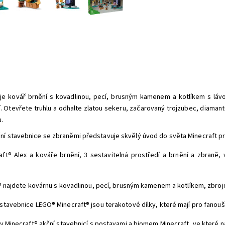
je kovář brnění s kovadlinou, pecí, brusným kamenem a kotlíkem s lávou
ění. Otevřete truhlu a odhalte zlatou sekeru, začarovaný trojzubec, diaman
.
í stavebnice se zbraněmi představuje skvělý úvod do světa Minecraft pro
raft® Alex a kováře brnění, 3 sestavitelná prostředí a brnění a zbraně
t® najdete kovárnu s kovadlinou, pecí, brusným kamenem a kotlíkem, zbrojn
 stavebnice LEGO® Minecraft® jsou terakotové dílky, které mají pro fanou
ry Minecraft® akční stavebnicí s postavami a biomem Minecraft, ve které na