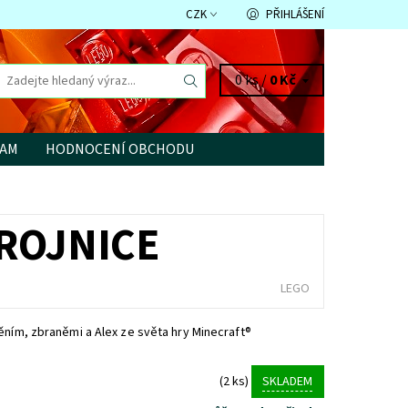
CZK
PŘIHLÁŠENÍ
0 ks /
0 Kč
RAM
HODNOCENÍ OBCHODU
BROJNICE
LEGO
ěním, zbraněmi a Alex ze světa hry Minecraft®
(2 ks)
SKLADEM