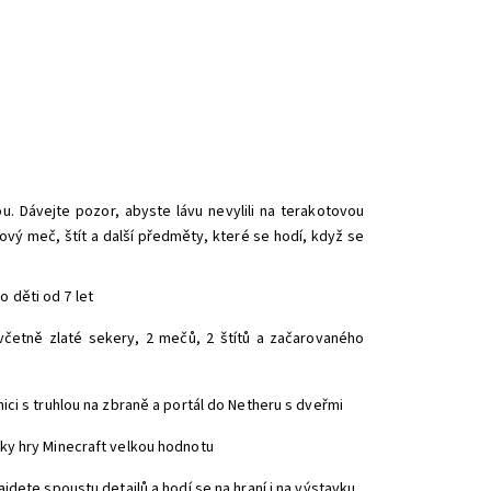
. Dávejte pozor, abyste lávu nevylili na terakotovou
tový meč, štít a další předměty, které se hodí, když se
 děti od 7 let
, včetně zlaté sekery, 2 mečů, 2 štítů a začarovaného
ici s truhlou na zbraně a portál do Netheru s dveřmi
šky hry Minecraft velkou hodnotu
jdete spoustu detailů a hodí se na hraní i na výstavku