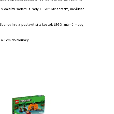
 s dalšími sadami z řady LEGO® Minecraft®, například
líbenou hru a postavit si z kostek LEGO známé moby,
u a 6 cm do hloubky
ně, lektvary a dobrodružství v Minecraft® stylu
stupnost:
Skladem
1
d:
11889