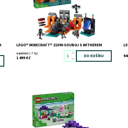
–
karmínovému válečníkovi, který se v deštivém lesním
Zn
biomu utká se dvěma kostlivci a dalšími nepřáteli a...
Dostupnost:
Skladem
2
Kód:
12779
Značka:
LEGO
A
LEGO® MINECRAFT® 21590 SOUBOJ S WITHEREM
LE
1 629 Kč
(–7 %)
94
1 499 Kč
Akční stavebnice se zvířaty a figurkou Efe z videohry
Př
Minecraft®
do
Tě
Dostupnost:
Skladem
3
Dá
Kód:
11520
st
Značka:
LEGO
a..