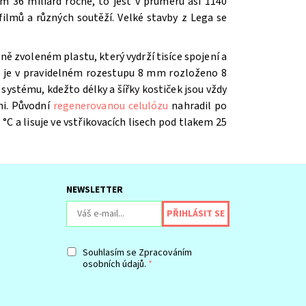
m 36 miliard ročně, to jest v průměru asi 1140
ilmů a různých soutěží. V
elké stavby z Lega se
ě zvoleném plastu, který vydrží tisíce spojení a
íž je v pravidelném rozestupu 8 mm rozloženo 8
systému, kdežto délky a šířky kostiček jsou vždy
mi. Původní
regenerovanou celulózu
nahradil po
 °C a lisuje ve vstřikovacích lisech pod tlakem 25
NEWSLETTER
Souhlasím se
Zpracováním
osobních údajů.