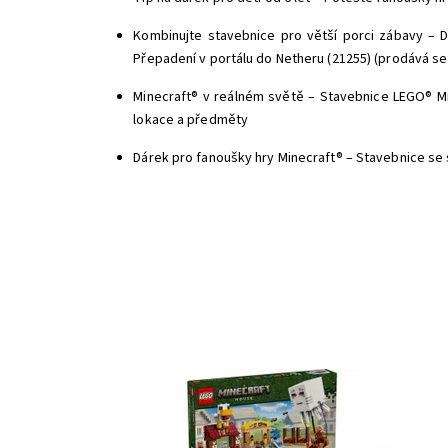
Kombinujte stavebnice pro větší porci zábavy – D
Přepadení v portálu do Netheru (21255) (prodává s
Minecraft® v reálném světě – Stavebnice LEGO® M
lokace a předměty
Dárek pro fanoušky hry Minecraft® – Stavebnice se s
Piglini útočí na vesnici ze svého balónu v podobě ďas
U fontány na hlavním náměstí odpálili disk. Připravte 
využít všechny své dovednosti z Minecraftu a pomoc