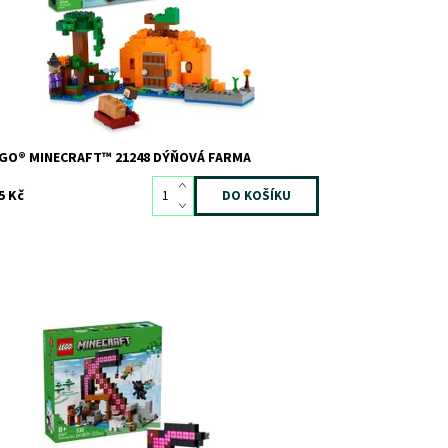
ačka:
LEGO
GO® MINECRAFT™ 21248 DÝŇOVÁ FARMA
5 Kč
idej se k Alex a vydejte se na velkolepá
brodružství uvnitř obřího dolu v podobě krumpáče!
žte vzácné rudy a uložte je do truhly s pokladem.
vejte si pozor na pavoučího jezdce, který číhá ve
ínech. Je čas na pořádný výbuch! Naplňte vozíkTNT
.