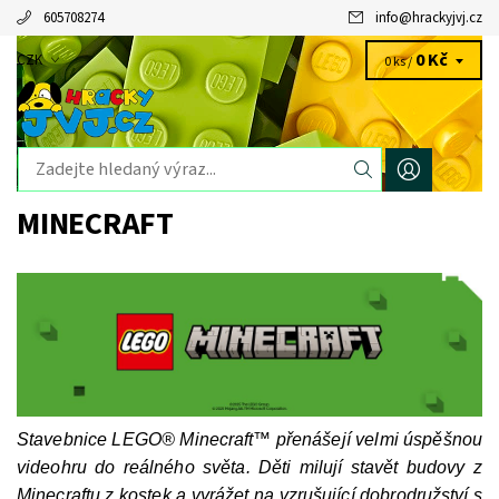
605708274
info
@
hrackyjvj.cz
0 Kč
CZK
0 ks /
MINECRAFT
Stavebnice LEGO® Minecraft™ přenášejí velmi úspěšnou
videohru do reálného světa. Děti milují stavět budovy z
Minecraftu z kostek a vyrážet na vzrušující dobrodružství s