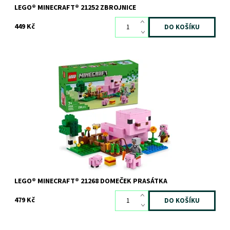
LEGO® MINECRAFT® 21252 ZBROJNICE
449 Kč
Se stavebnicí LEGO® Minecraft® Domeček Prasátka si užijete
spoustu zábavy při stavění
Dostupnost:
Skladem
1 ks
Kód:
12114
Značka:
LEGO
LEGO® MINECRAFT® 21268 DOMEČEK PRASÁTKA
479 Kč