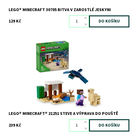
LEGO® MINECRAFT 30705 BITVA V ZAROSTLÉ JESKYNI
129 Kč
Akční minifigurka Stevea v pouštním biomu ze světa Minecraft®
Dostupnost:
Skladem
3 ks
Kód:
11517
Značka:
LEGO
LEGO® MINECRAFT® 21251 STEVE A VÝPRAVA DO POUŠTĚ
239 Kč