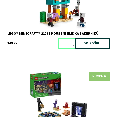
LEGO® MINECRAFT® 21267 POUŠTNÍ HLÍDKA ZÁKEŘNÍKŮ
349 Kč
NOVINKA
Vydejte se s milovníky Minecraftu na herní dobrodružství se
stavebnicí Cesta portálem do Netheru a Endu (21584) pro kluky a
holky od 7 let....
Dostupnost:
Skladem
>3 ks
Kód:
12776
Značka:
LEGO