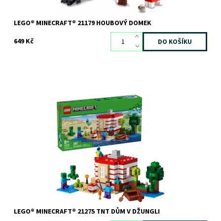
LEGO® MINECRAFT® 21179 HOUBOVÝ DOMEK
649 Kč
Hluboko v biomu džungle najdete úžasný dům ve tvaru TNT, ve
kterém si můžete odpočinout, rybařit a hrát si s přátelským
papouškem. Ale pozor –...
Dostupnost:
Skladem
2 ks
Kód:
12468
Značka:
LEGO
LEGO® MINECRAFT® 21275 TNT DŮM V DŽUNGLI