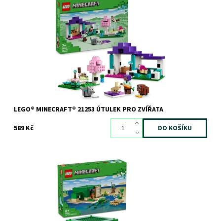
Akční stavebnice se zvířaty a figurkou Efe z videohry Minecraft®
Dostupnost:
Skladem
3 ks
Kód:
11520
Značka:
LEGO
LEGO® MINECRAFT® 21253 ÚTULEK PRO ZVÍŘATA
589 Kč
Želví domek plný zábavy a postav ze světa Minecraft®
Dostupnost:
Skladem
3 ks
Kód:
11466
Značka:
LEGO