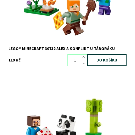
Kód:
12906
Značka:
LEGO
LEGO® MINECRAFT 30732 ALEX A KONFLIKT U TÁBORÁKU
119 Kč
Dostupnost:
Skladem
>3 ks
Kód:
12695
Značka:
LEGO