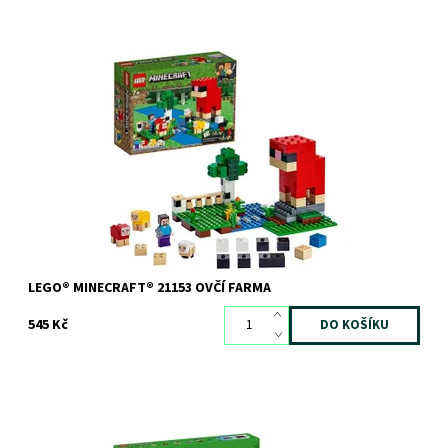
Starej se o Minecraft™ ovce a stavěj na farmě modely z kostek
vlny!
Dostupnost:
Skladem
1 ks
Kód:
8015
Značka:
LEGO
LEGO® MINECRAFT® 21153 OVČÍ FARMA
545 Kč