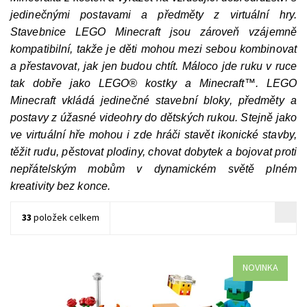
jedinečnými postavami a předměty z virtuální hry.
Stavebnice LEGO Minecraft jsou zároveň vzájemně
kompatibilní, takže je děti mohou mezi sebou kombinovat
a přestavovat, jak jen budou chtít. Máloco jde ruku v ruce
tak dobře jako LEGO® kostky a Minecraft™. LEGO
Minecraft vkládá jedinečné stavební bloky, předměty a
postavy z úžasné videohry do dětských rukou. Stejně jako
ve virtuální hře mohou i zde hráči stavět ikonické stavby,
těžit rudu, pěstovat plodiny, chovat dobytek a bojovat proti
nepřátelským mobům v dynamickém světě plném
kreativity bez konce.
33
položek celkem
NOVINKA
Exkluzivní sběratelský sáček LEGO® Minecraft
Dostupnost:
Skladem
>3 ks