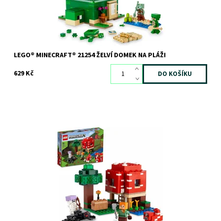
LEGO® MINECRAFT® 21254 ŽELVÍ DOMEK NA PLÁŽI
629 Kč
Zábava ze světa Minecraft® v obřím houbovém domku
Dostupnost:
Skladem
3 ks
Kód:
9558
Značka:
LEGO