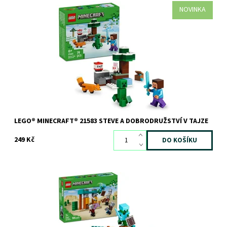
NOVINKA
Dostupnost:
Skladem
>3 ks
Kód:
12894
Značka:
LEGO
LEGO® MINECRAFT® 21583 STEVE A DOBRODRUŽSTVÍ V TAJZE
249 Kč
Nenechte zákeřníky ukrást poklad z vaší pouštní základny!
Dostupnost:
Skladem
2 ks
Kód:
12111
Značka:
LEGO