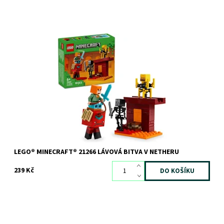
Přidejte se k Alex v karmínovém lese v Netheru a objevte
starověké trosky.
Dostupnost:
Skladem
2 ks
Kód:
12108
Značka:
LEGO
LEGO® MINECRAFT® 21266 LÁVOVÁ BITVA V NETHERU
239 Kč