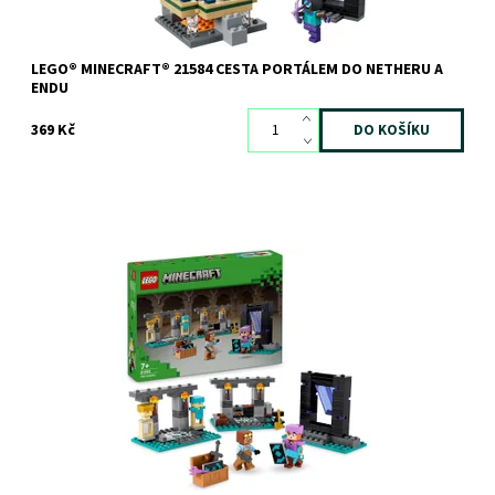
LEGO® MINECRAFT® 21584 CESTA PORTÁLEM DO NETHERU A
ENDU
369 Kč
Akční hračka s brněním, zbraněmi a Alex ze světa hry Minecraft®
Dostupnost:
Skladem
2 ks
Kód:
11463
Značka:
LEGO