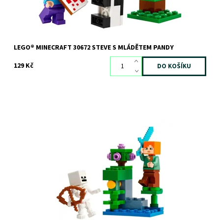
LEGO® MINECRAFT 30672 STEVE S MLÁDĚTEM PANDY
129 Kč
Dostupnost:
Skladem
>3 ks
Kód:
12692
Značka:
LEGO