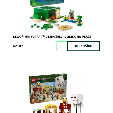
Značka:
LEGO
LEGO® MINECRAFT® 21254 ŽELVÍ DOMEK NA PLÁŽI
629 Kč
Piglini útočí na vesnici ze svého balónu v podobě ďasa! U
fontány na hlavním náměstí odpálili disk. Připravte se
využít všechny své dovednosti z Minecraftu a pomoc
železného golema, abyste zachránili zbytek vesnice –
včetně Steveovy restaurace se smaženým...
Dostupnost:
Skladem
1
Kód:
12420