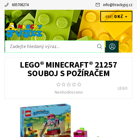
605708274
info
@
hrackyjvj.cz
0 Kč
CZK
0 ks /
LEGO® MINECRAFT® 21257
SOUBOJ S POŽÍRAČEM
LEGO
Neohodnoceno