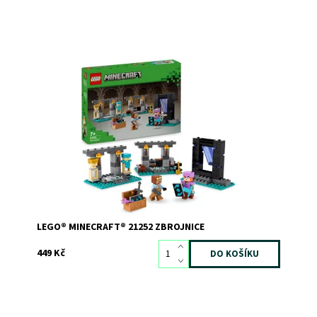
Akční hračka s brněním, zbraněmi a Alex ze světa hry
Minecraft®
Dostupnost:
Skladem
2
Kód:
11463
Značka:
LEGO
LEGO® MINECRAFT® 21252 ZBROJNICE
449 Kč