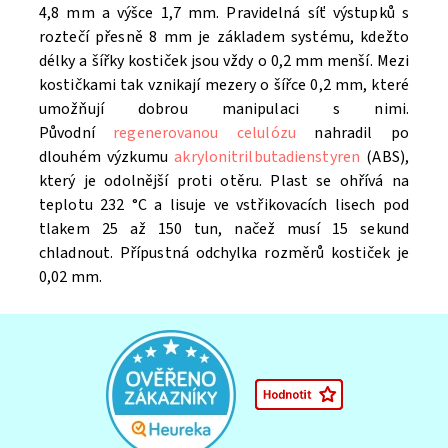
4,8 mm a výšce 1,7 mm. Pravidelná síť výstupků s
roztečí přesně 8 mm je základem systému, kdežto
délky a šířky kostiček jsou vždy o 0,2 mm menší. Mezi
kostičkami tak vznikají mezery o šířce 0,2 mm, které
umožňují dobrou manipulaci s nimi.
Původní
regenerovanou celulózu
nahradil po
dlouhém výzkumu
akrylonitrilbutadienstyren
(ABS),
který je odolnější proti otěru. Plast se ohřívá na
teplotu 232 °C a lisuje ve vstřikovacích lisech pod
tlakem 25 až 150 tun, načež musí 15 sekund
chladnout. Přípustná odchylka rozměrů kostiček je
0,02 mm.