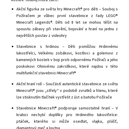
kostek. Souboj může začít!
Akční figurka ze světa hry Minecraft® pro děti – Souboj s
Požíračem je vůbec první stavebnice z řady LEGO®
Minecraft Legends®. Děti od 8 let se mohou těšit na
spoustu zábavy při stavění, bojování a hraní na jednu z
největších postav z videohry
Stavebnice s hrdinou – Děti pomůžou Hrdinnému
lukostřelci, Velkému zobákovi, kostlivci a golemovi z
kamenných kostek v boji proti odpornému Požírači a jeho
poskokovi Ohnivému zakrslíkovi, které najdou v této
multifunkční stavebnici Minecraft®
Akční hraní rolí – Součástí autentické stavebnice ze světa
Minecraft® jsou „střely“ v podobě zvratků a hlenu, které
lze stisknutím tlačítek vystřelit z úst a batohu Požírače
Stavebnice Minecraft® podporuje samostatné hraní – V
krabici nechybí doplňky pro Hrdinného lukostřelce:
ptáček, kterého si může osedlat, vlajka, plášť,
diamantový meč a loutna