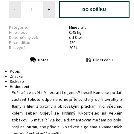
-
+
Kategorie:
Minecraft
Hmotnost:
0.45 kg
Doporučený věk:
od 8 let
Počet dílků:
420
Rok vydání:
2024
Hlídat cenu
Dotaz
Tisk
Popis
Značka
Diskuze
Hodnocení
Požírač ze světa Minecraft Legends® běsní! Komu se podaří
zastavit tohoto odporného nepřítele, který střílí zvratky z
tlamy a hlen z batohu a obrovskými prackami ničí všechno
kolem sebe? Objeví se Hrdinný lukostřelec na Velkém
zobákovi. S mávající vlajkou a diamantovým mečem po boku
hrají na loutnu, aby přivolali kostlivce a golema z kamenných