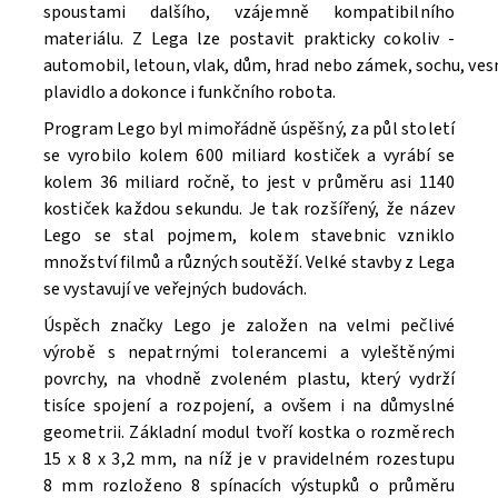
spoustami dalšího, vzájemně kompatibilního
materiálu. Z Lega lze postavit prakticky cokoliv -
automobil, letoun, vlak, dům, hrad nebo zámek, sochu, ve
Souhlasím se
Zpracováním osobních údajů.
plavidlo a dokonce i funkčního robota.
Program Lego byl mimořádně úspěšný, za půl století
se vyrobilo kolem 600 miliard kostiček a vyrábí se
kolem 36 miliard ročně, to jest v průměru asi 1140
kostiček každou sekundu. Je tak rozšířený, že název
Lego se stal pojmem, kolem stavebnic vzniklo
množství filmů a různých soutěží. V
elké stavby z Lega
se vystavují ve veřejných budovách.
Úspěch značky Lego je založen na velmi pečlivé
výrobě s nepatrnými tolerancemi a vyleštěnými
povrchy, na vhodně zvoleném plastu, který vydrží
tisíce spojení a rozpojení, a ovšem i na důmyslné
geometrii. Základní modul tvoří kostka o rozměrech
15 x 8 x 3,2 mm, na níž je v pravidelném rozestupu
8 mm rozloženo 8 spínacích výstupků o průměru