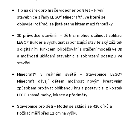
Tip na dárek pro hráče videoher od 8 let – První
stavebnice z řady LEGO® Minecraft®, ve které se
objevuje Požírač, se jistě stane hitem mezi fanoušky
3D průvodce stavěním – Děti si mohou stáhnout aplikaci
LEGO® Builder a vychutnat si pohlcující stavitelský zážitek
s digitálními funkcemi přibližování a otáčení modelů ve 3D
a možností ukládání stavebnic a zobrazení postupu ve
stavění
Minecraft® v reálném světě – Stavebnice LEGO®
Minecraft dávají dětem možnost novým kreativním
způsobem prožívat oblíbenou hru a postavit si z kostek
LEGO známé moby, lokace a předměty
Stavebnice pro děti – Model se skládá ze 420 dílků a
Požírač měří přes 12 cm na výšku