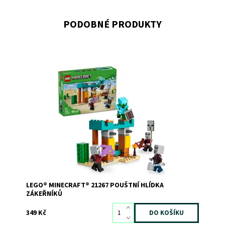
PODOBNÉ PRODUKTY
Nenechte zákeřníky ukrást poklad z vaší pouštní
základny!
Dostupnost:
Skladem
2
Kód:
12111
Značka:
LEGO
LEGO® MINECRAFT® 21267 POUŠTNÍ HLÍDKA
ZÁKEŘNÍKŮ
349 Kč