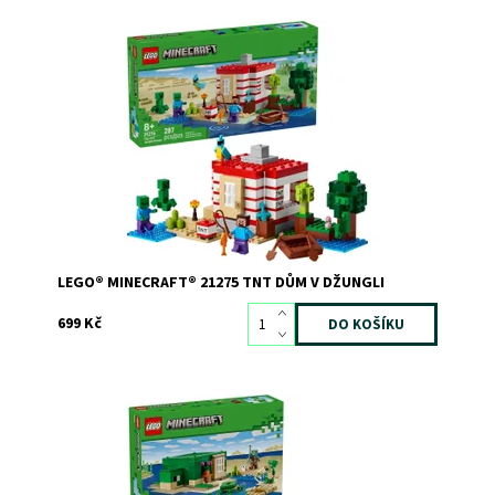
Hluboko v biomu džungle najdete úžasný dům ve tvaru
TNT, ve kterém si můžete odpočinout, rybařit a hrát si s
přátelským papouškem. Ale pozor – poblíž číhá
Creeper™ a zombie a jsou připraveni zaútočit! Spusťte
výbuch, který vyhodí do povětří celou budovu. Až...
Dostupnost:
Skladem
2
Kód:
12468
Značka:
LEGO
LEGO® MINECRAFT® 21275 TNT DŮM V DŽUNGLI
699 Kč
Želví domek plný zábavy a postav ze světa Minecraft®
Dostupnost:
Skladem
3
Kód:
11466