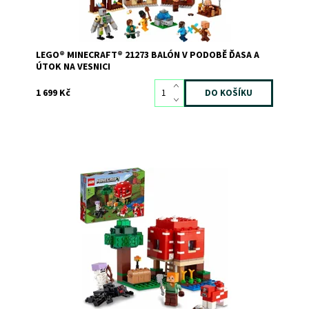
Značka:
LEGO
LEGO® MINECRAFT® 21273 BALÓN V PODOBĚ ĎASA A
ÚTOK NA VESNICI
1 699 Kč
Zábava ze světa Minecraft® v obřím houbovém domku
Dostupnost:
Skladem
3
Kód:
9558
Značka:
LEGO