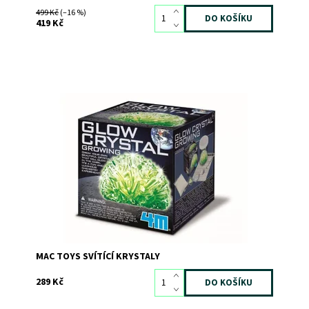
499 Kč
(–16 %)
419 Kč
Pěstujte své vlastní krásné krystaly, které ve tmě září!
Dostupnost:
Skladem
>3
Kód:
5559
Značka:
MAC TOYS
MAC TOYS SVÍTÍCÍ KRYSTALY
289 Kč