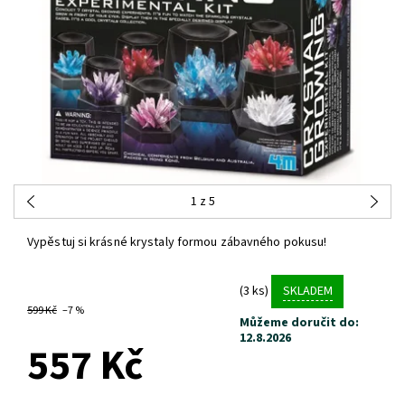
1
z 5
Vypěstuj si krásné krystaly formou zábavného pokusu!
(3 ks)
SKLADEM
599 Kč
–7 %
Můžeme doručit do:
12.8.2026
557 Kč