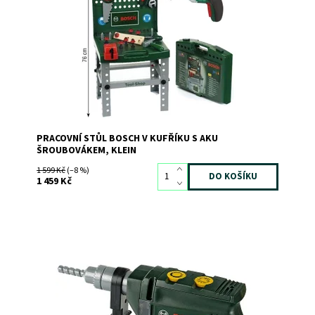
Dostupnost:
Skladem
2
Kód:
3601
Značka:
KLEIN
PRACOVNÍ STŮL BOSCH V KUFŘÍKU S AKU
ŠROUBOVÁKEM, KLEIN
1 599 Kč
(–8 %)
1 459 Kč
Věrná kopie skutečné příklepové vrtačky BOSCH
Dostupnost:
Skladem
>3
Kód:
1372