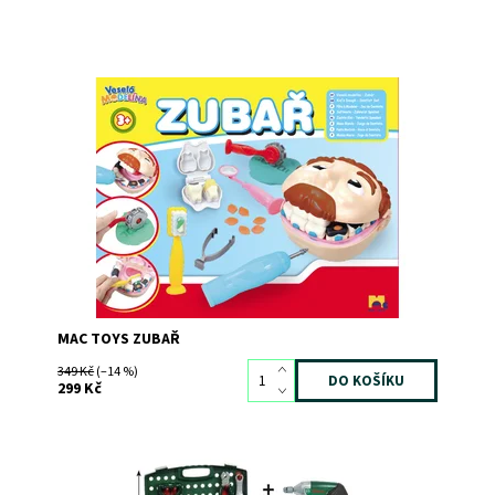
Skvělá zábava pro malé zubaře!
Dostupnost:
Skladem
>3
Kód:
5547
Značka:
MAC TOYS
MAC TOYS ZUBAŘ
349 Kč
(–14 %)
299 Kč
Parádní pracovní stůl BOSCH s aku šroubovákem