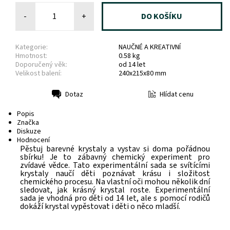
-
+
Kategorie:
NAUČNÉ A KREATIVNÍ
Hmotnost:
0.58 kg
Doporučený věk:
od 14 let
Velikost balení:
240x215x80 mm
Hlídat cenu
Dotaz
Tisk
Popis
Značka
Diskuze
Hodnocení
Pěstuj barevné krystaly a vystav si doma pořádnou
sbírku! Je to zábavný chemický experiment pro
zvídavé vědce. Tato experimentální sada se svítícími
krystaly naučí děti poznávat krásu i složitost
chemického procesu. Na vlastní oči mohou několik dní
sledovat, jak krásný krystal roste. Experimentální
sada je vhodná pro děti od 14 let, ale s pomocí rodičů
dokáží krystal vypěstovat i děti o něco mladší.