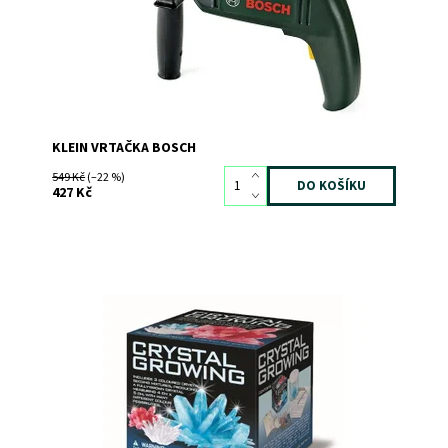
Značka:
KLEIN
KLEIN VRTAČKA BOSCH
549 Kč
(–22 %)
427 Kč
Dostupnost:
Skladem
>3
Kód:
10092
Značka:
MAC TOYS