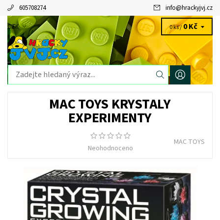
605708274
info
@
hrackyjvj.cz
0 Kč
CZK
0 ks /
MAC TOYS KRYSTALY
EXPERIMENTY
MAC TOYS
Neohodnoceno