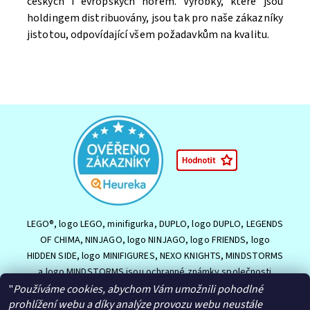
českých i evropských norem. Výrobky, které jsou
holdingem distribuovány, jsou tak pro naše zákazníky
jistotou, odpovídající všem požadavkům na kvalitu.
Souhlasím se
Zpracováním osobních údajů.
LEGO®, logo LEGO, minifigurka, DUPLO, logo DUPLO, LEGENDS
OF CHIMA, NINJAGO, logo NINJAGO, logo FRIENDS, logo
HIDDEN SIDE, logo MINIFIGURES, NEXO KNIGHTS, MINDSTORMS
a logo MINDSTORMS jsou ochranné známky společnosti
LEGO Group nebo jsou chráněny autorským právem LEGO
"
Používáme cookies, abychom Vám umožnili pohodlné
Group. ©2026 The LEGO Group.
prohlížení webu a díky analýze provozu webu neustále