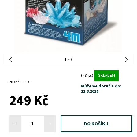
1
z 8
(>3 ks)
SKLADEM
289 Kč
–13 %
Můžeme doručit do:
11.8.2026
249 Kč
-
+