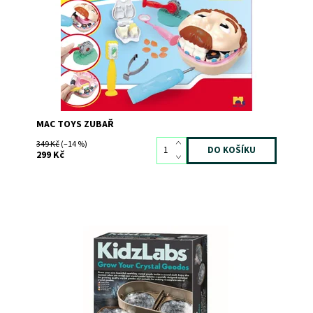
Dostupnost:
Skladem
>3
Kód:
5547
Značka:
MAC TOYS
MAC TOYS ZUBAŘ
349 Kč
(–14 %)
299 Kč
Dostupnost:
Skladem
>3
Kód:
10083
Značka:
MAC TOYS