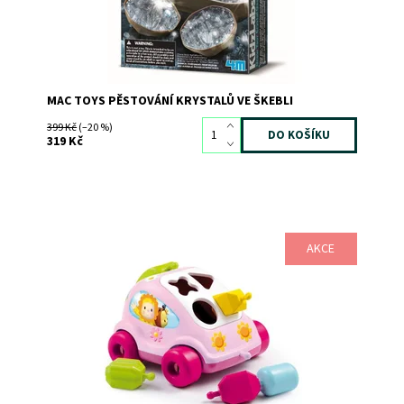
MAC TOYS PĚSTOVÁNÍ KRYSTALŮ VE ŠKEBLI
399 Kč
(–20 %)
319 Kč
AKCE
Růžové Autíčko - vkládačka Cotoons
Dostupnost:
Skladem
2
Kód:
3451
Značka:
SMOBY