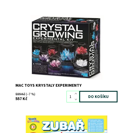
Vypěstuj si krásné krystaly formou zábavného pokusu!
Dostupnost:
Skladem
3
Kód:
5550
Značka:
MAC TOYS
MAC TOYS KRYSTALY EXPERIMENTY
599 Kč
(–7 %)
557 Kč
Skvělá zábava pro malé zubaře!