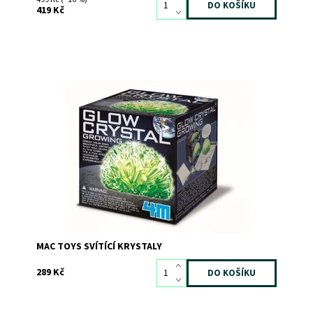
419 Kč
Pěstujte své vlastní krásné krystaly, které ve tmě září!
Dostupnost:
Skladem
>3
Kód:
5559
Značka:
MAC TOYS
MAC TOYS SVÍTÍCÍ KRYSTALY
289 Kč