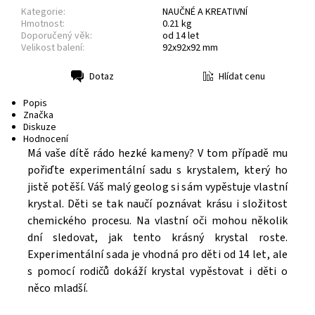
Kategorie:
NAUČNÉ A KREATIVNÍ
Hmotnost:
0.21 kg
Doporučený věk:
od 14 let
Velikost balení:
92x92x92 mm
Hlídat cenu
Dotaz
Tisk
Popis
Značka
Diskuze
Hodnocení
Má vaše dítě rádo hezké kameny? V tom případě mu
pořiďte experimentální sadu s krystalem, který ho
jistě potěší. Váš malý geolog si sám vypěstuje vlastní
krystal. Děti se tak naučí poznávat krásu i složitost
chemického procesu. Na vlastní oči mohou několik
dní sledovat, jak tento krásný krystal roste.
Experimentální sada je vhodná pro děti od 14 let, ale
s pomocí rodičů dokáží krystal vypěstovat i děti o
něco mladší.