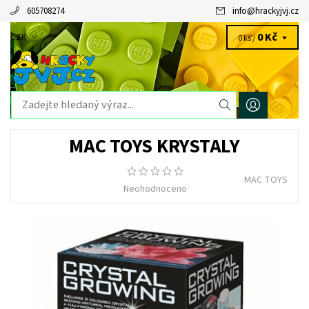
605708274
info
@
hrackyjvj.cz
0 Kč
CZK
0 ks /
MAC TOYS KRYSTALY
MAC TOYS
Neohodnoceno