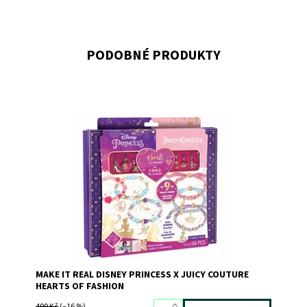
PODOBNÉ PRODUKTY
Dostupnost:
Skladem
>3
Kód:
10077
Značka:
MAKE IT REAL
MAKE IT REAL DISNEY PRINCESS X JUICY COUTURE
HEARTS OF FASHION
499 Kč
(–16 %)