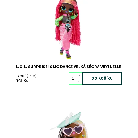
Dostupnost:
Skladem
2
Kód:
8329
Značka:
MGA
L.O.L. SURPRISE! OMG DANCE VELKÁ SÉGRA VIRTUELLE
779 Kč
(–4 %)
745 Kč
Dostupnost:
Skladem
2
Kód:
10949
Značka:
MGA