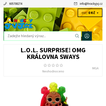
605708274
info
@
hrackyjvj.cz
0 Kč
CZK
0 ks /
L.O.L. SURPRISE! OMG
KRÁLOVNA SWAYS
MGA
Neohodnoceno