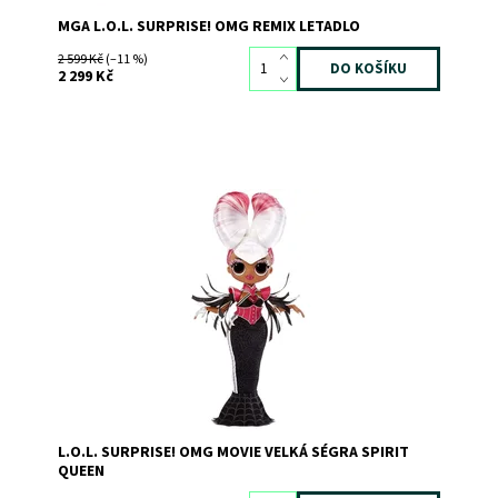
MGA L.O.L. SURPRISE! OMG REMIX LETADLO
2 599 Kč
(–11 %)
2 299 Kč
Dostupnost:
Skladem
2
Kód:
9409
Značka:
MGA
L.O.L. SURPRISE! OMG MOVIE VELKÁ SÉGRA SPIRIT
QUEEN