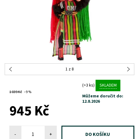
1
z 8
(>3 ks)
SKLADEM
1 039 Kč
–9 %
Můžeme doručit do:
12.8.2026
945 Kč
-
+