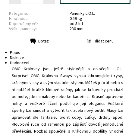
Kategorie:
Panenky L.O.L.
Hmotnost:
0.59 kg
Doporučený věk:
od 5 let
Výška panenky:
230 mm
Hlídat cenu
Dotaz
Tisk
Popis
Diskuze
Hodnocení
OMG Královny jsou ještě stylovější a divočejší. L.O.L.
Surprise! OMG Královna Sways vyniká ohromujícími rysy,
krásnými vlasy a svým vlastním stylem. Můžeš ji fotit nebo s
ní natáčet krátké filmové scény, jak se královsky prochází
po mole, jde na nákupy nebo ke kadeřnici. Krásně upravené
nehty a veškeré líčení podtrhuje její eleganci. Veškeré
šperky lze sundat a vytvořit tak zcela nový outfit. Vlasy lze
upravovat dle fantazie, tvořit copy, culíky, drdoly apod.
Kloubové ruce od ramenou po zápěstí dovolí jednoduché
převlékání. Rozbal společně s Královnou doplňky vhodné