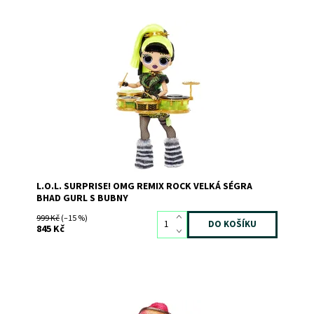
Dostupnost:
Skladem
3
Kód:
9274
Značka:
MGA
L.O.L. SURPRISE! OMG REMIX ROCK VELKÁ SÉGRA
BHAD GURL S BUBNY
999 Kč
(–15 %)
845 Kč