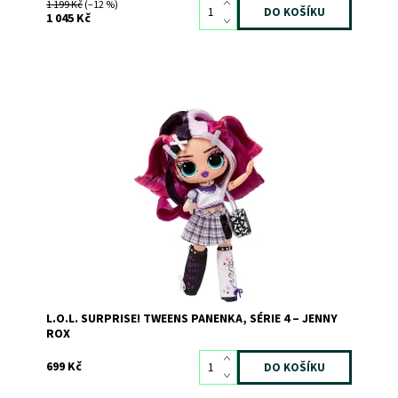
1 199 Kč
(–12 %)
1 045 Kč
Dostupnost:
Skladem
2
Kód:
10940
Značka:
MGA
L.O.L. SURPRISE! TWEENS PANENKA, SÉRIE 4 – JENNY
ROX
699 Kč