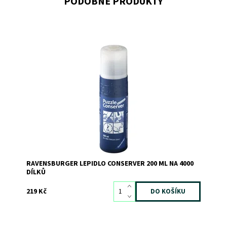
PODOBNÉ PRODUKTY
Speciální tekuté lepidlo na puzzle
Dostupnost:
Skladem
3
Kód:
3604
Značka:
RAVENSBURGER
RAVENSBURGER LEPIDLO CONSERVER 200 ML NA 4000
DÍLKŮ
219 Kč