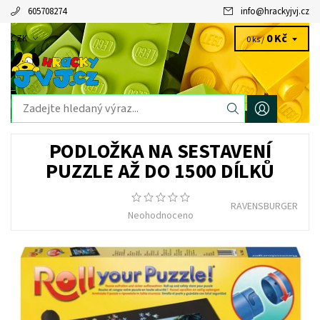
605708274
info
@
hrackyjvj.cz
0 Kč
CZK
0 ks /
PODLOŽKA NA SESTAVENÍ
PUZZLE AŽ DO 1500 DÍLKŮ
RAVENSBURGER
Neohodnoceno