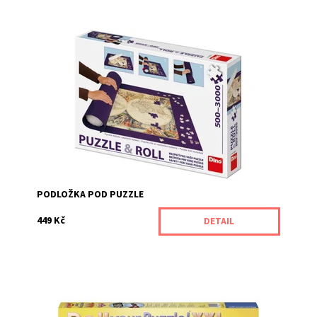
Dostupnost:
Momentálně nedostupné
Kód:
8356
Značka:
DINO
PODLOŽKA POD PUZZLE
449 Kč
DETAIL