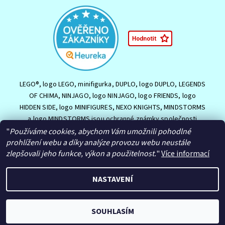
LEGO®, logo LEGO, minifigurka, DUPLO, logo DUPLO, LEGENDS
OF CHIMA, NINJAGO, logo NINJAGO, logo FRIENDS, logo
HIDDEN SIDE, logo MINIFIGURES, NEXO KNIGHTS, MINDSTORMS
a logo MINDSTORMS jsou ochranné známky společnosti
LEGO Group nebo jsou chráněny autorským právem LEGO
"
Používáme cookies, abychom Vám umožnili pohodlné
prohlížení webu a díky analýze provozu webu neustále
Group. ©2026 The LEGO Group.
zlepšovali jeho funkce, výkon a použitelnost.
"
Více informací
NASTAVENÍ
2026 © HračkyJVJ.cz, všechna práva vyhrazena
Upravit nastavení
cookies
Vytvořil Shoptet
SOUHLASÍM