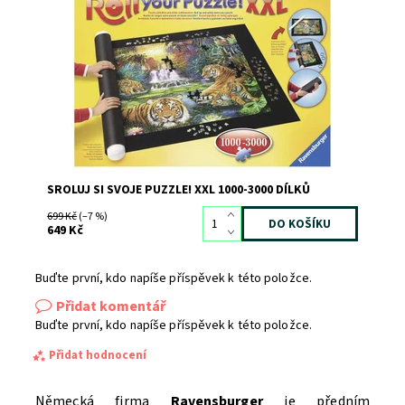
Podložka na puzzle pro snadné uklizení rozestavěného
obrázku
Dostupnost:
Skladem
1
Kód:
3571
Značka:
RAVENSBURGER
SROLUJ SI SVOJE PUZZLE! XXL 1000-3000 DÍLKŮ
699 Kč
(–7 %)
649 Kč
Buďte první, kdo napíše příspěvek k této položce.
Přidat komentář
Buďte první, kdo napíše příspěvek k této položce.
Přidat hodnocení
Německá firma
Ravensburger
je předním