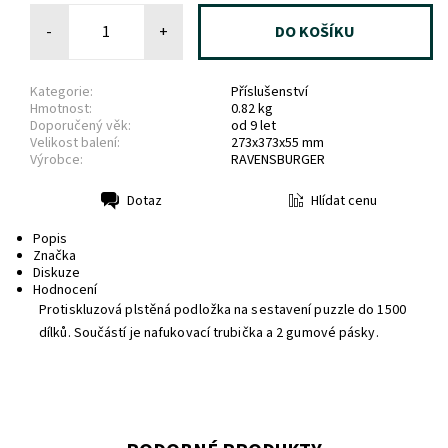
-
+
Kategorie:
Příslušenství
Hmotnost:
0.82 kg
Doporučený věk:
od 9 let
Velikost balení:
273x373x55 mm
Výrobce:
RAVENSBURGER
Hlídat cenu
Dotaz
Tisk
Popis
Značka
Diskuze
Hodnocení
Protiskluzová plstěná podložka na sestavení puzzle do 1500
dílků. Součástí je nafukovací trubička a 2 gumové pásky.