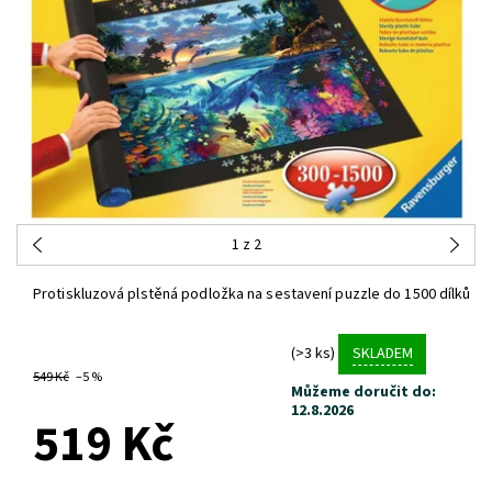
1
z 2
Protiskluzová plstěná podložka na sestavení puzzle do 1500 dílků
(>3 ks)
SKLADEM
549 Kč
–5 %
Můžeme doručit do:
12.8.2026
519 Kč