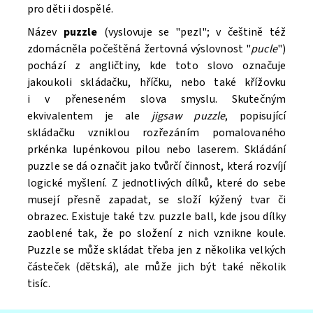
pro děti i dospělé.
Název
puzzle
(vyslovuje se "pɐzl"; v češtině též
zdomácněla počeštěná žertovná výslovnost "
pucle
")
pochází z angličtiny, kde toto slovo označuje
jakoukoli skládačku, hříčku, nebo také křížovku
i v přeneseném slova smyslu. Skutečným
ekvivalentem je ale
jigsaw puzzle
, popisující
skládačku vzniklou rozřezáním pomalovaného
prkénka lupénkovou pilou nebo laserem. Skládání
puzzle se dá označit jako tvůrčí činnost, která rozvíjí
logické myšlení. Z jednotlivých dílků, které do sebe
musejí přesně zapadat, se složí kýžený tvar či
obrazec. Existuje také tzv. puzzle ball, kde jsou dílky
zaoblené tak, že po složení z nich vznikne koule.
Puzzle se může skládat třeba jen z několika velkých
částeček (dětská), ale může jich být také několik
tisíc.