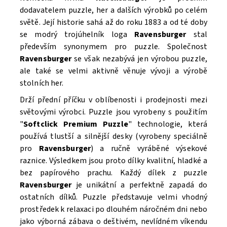
dodavatelem puzzle, her a dalších výrobků po celém
světě. Její historie sahá až do roku 1883 a od té doby
se modrý trojúhelník loga
Ravensburger
stal
především synonymem pro puzzle. Společnost
Ravensburger
se však nezabývá jen výrobou puzzle,
ale také se velmi aktivně věnuje vývoji a výrobě
stolních her.
Drží přední příčku v oblíbenosti i prodejnosti mezi
světovými výrobci. Puzzle
jsou vyrobeny s použitím
"
Softclick Premium Puzzle
"
technologie, která
Souhlasím se
Zpracováním osobních údajů.
používá tlustší a silnější desky (vyrobeny speciálně
pro
Ravensburger
) a ručně vyráběné výsekové
raznice. Výsledkem jsou proto dílky kvalitní, hladké a
bez papírového prachu. Každý dílek z puzzle
Ravensburger
je unikátní a perfektně zapadá do
ostatních dílků. Puzzle
představuje velmi vhodný
prostředek k relaxaci po dlouhém náročném dni nebo
jako výborná zábava o deštivém, nevlídném víkendu