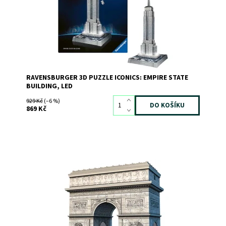
RAVENSBURGER 3D PUZZLE ICONICS: EMPIRE STATE
BUILDING, LED
929 Kč
(–6 %)
869 Kč
Dostupnost:
Skladem
>3
Kód:
2808
Značka:
RAVENSBURGER