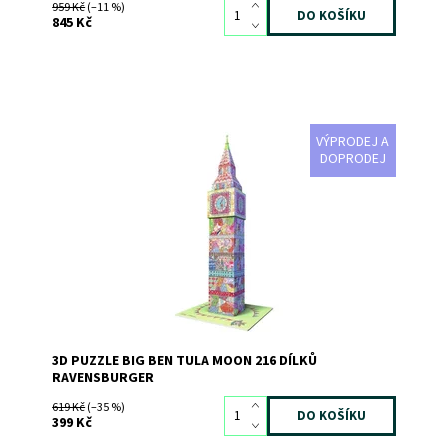
959 Kč
(–11 %)
845 Kč
VÝPRODEJ A
3D puzzle Big Ben Tula Moon
DOPRODEJ
Dostupnost:
Skladem
3
Kód:
1572
Značka:
RAVENSBURGER
3D PUZZLE BIG BEN TULA MOON 216 DÍLKŮ
RAVENSBURGER
619 Kč
(–35 %)
399 Kč