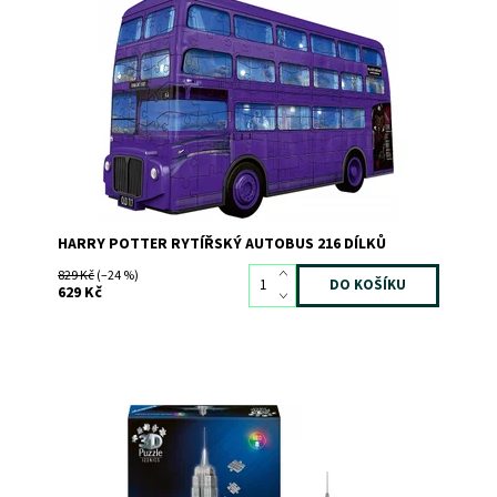
Dostupnost:
Skladem
3
Kód:
6024
Značka:
RAVENSBURGER
HARRY POTTER RYTÍŘSKÝ AUTOBUS 216 DÍLKŮ
829 Kč
(–24 %)
629 Kč
Dostupnost:
Skladem
>3
Kód:
12635
Značka:
RAVENSBURGER