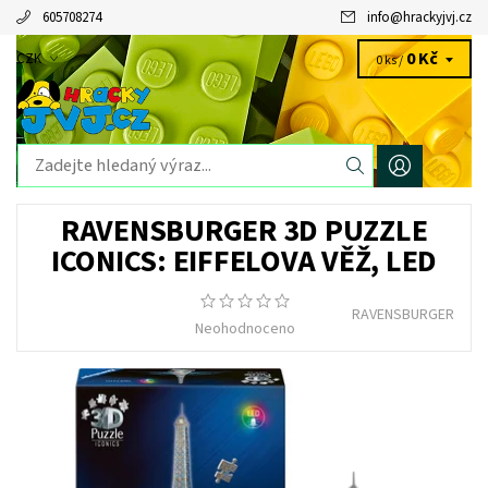
605708274
info
@
hrackyjvj.cz
0 Kč
CZK
0 ks /
RAVENSBURGER 3D PUZZLE
ICONICS: EIFFELOVA VĚŽ, LED
RAVENSBURGER
Neohodnoceno