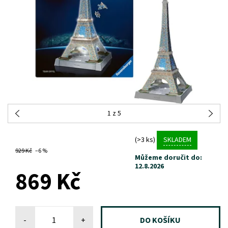
1
z 5
(>3 ks)
SKLADEM
929 Kč
–6 %
Můžeme doručit do:
12.8.2026
869 Kč
-
+