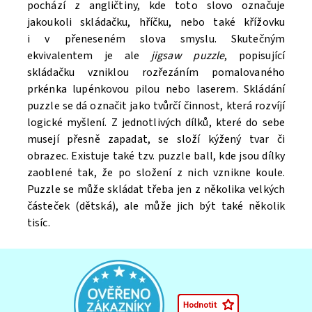
pochází z angličtiny, kde toto slovo označuje
jakoukoli skládačku, hříčku, nebo také křížovku
i v přeneseném slova smyslu. Skutečným
ekvivalentem je ale
jigsaw puzzle
, popisující
skládačku vzniklou rozřezáním pomalovaného
prkénka lupénkovou pilou nebo laserem. Skládání
puzzle se dá označit jako tvůrčí činnost, která rozvíjí
logické myšlení. Z jednotlivých dílků, které do sebe
musejí přesně zapadat, se složí kýžený tvar či
obrazec. Existuje také tzv. puzzle ball, kde jsou dílky
zaoblené tak, že po složení z nich vznikne koule.
Puzzle se může skládat třeba jen z několika velkých
částeček (dětská), ale může jich být také několik
tisíc.