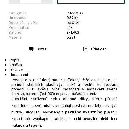
Kategorie:
Puzzle 3D
Hmotnost:
0.57 kg
Doporučený věk:
od 8 let
Počet dílků:
243
Baterie:
3x LR03
Materiál:
plast
Hlídat cenu
Dotaz
Tisk
Popis
Značka
Diskuze
Hodnocení
Postavte si osvětlený model Eiffelovy věže z Iconics edice
pomocí stabilních plastových dílků a nechte ho rozzářit
pomocí LED světla.
Více možností v nastavení světla
(barev), baterie (3xLR03) nejsou součástí balení.
Speciální zakřivené nebo ohebné dílky, které přesně
zapadnou na své místo, umožňují postavit modely slavných
budov. Dílky jsou vyrobeny z
pevného
kvalitního plastu
,
zaručí tak vynikající stabilitu a
celá stavba drží bez
nutnosti lepení
.