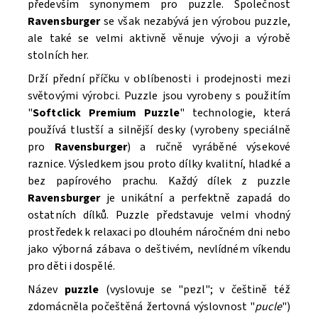
především synonymem pro puzzle. Společnost
Ravensburger
se však nezabývá jen výrobou puzzle,
ale také se velmi aktivně věnuje vývoji a výrobě
stolních her.
Drží přední příčku v oblíbenosti i prodejnosti mezi
světovými výrobci. Puzzle
jsou vyrobeny s použitím
"
Softclick Premium Puzzle
"
technologie, která
Souhlasím se
Zpracováním osobních údajů.
používá tlustší a silnější desky (vyrobeny speciálně
pro
Ravensburger
) a ručně vyráběné výsekové
raznice. Výsledkem jsou proto dílky kvalitní, hladké a
bez papírového prachu. Každý dílek z puzzle
Ravensburger
je unikátní a perfektně zapadá do
ostatních dílků. Puzzle
představuje velmi vhodný
prostředek k relaxaci po dlouhém náročném dni nebo
jako výborná zábava o deštivém, nevlídném víkendu
pro děti i dospělé.
Název
puzzle
(vyslovuje se "pɐzl"; v češtině též
zdomácněla počeštěná žertovná výslovnost "
pucle
")