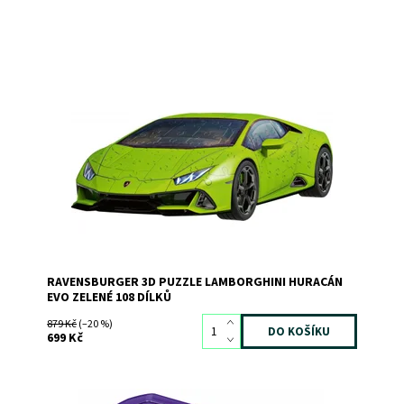
Dostupnost:
Skladem
1
Kód:
9774
Značka:
RAVENSBURGER
RAVENSBURGER 3D PUZZLE LAMBORGHINI HURACÁN
EVO ZELENÉ 108 DÍLKŮ
879 Kč
(–20 %)
699 Kč