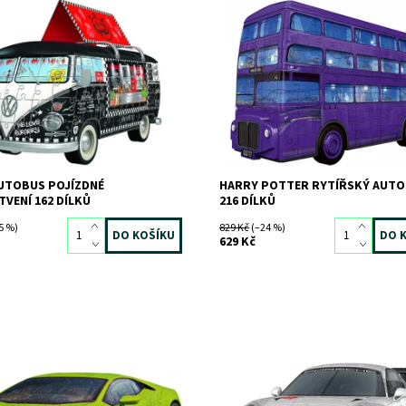
ost:
Skladem
>3 ks
Dostupnost:
Skladem
3 ks
3855
Kód:
6024
RAVENSBURGER
Značka:
RAVENSBURGER
AUTOBUS POJÍZDNÉ
HARRY POTTER RYTÍŘSKÝ AUT
VENÍ 162 DÍLKŮ
216 DÍLKŮ
5 %)
829 Kč
(–24 %)
629 Kč
ost:
Skladem
1 ks
Dostupnost:
Skladem
2 ks
9774
Kód:
6021
RAVENSBURGER
Značka:
RAVENSBURGER