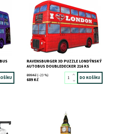
Postavte si klasický Londýnský autobus v
modelu 3d puzzle!
Dostupnost:
Skladem
>3 ks
Kód:
6018
Značka:
RAVENSBURGER
OBUS
RAVENSBURGER 3D PUZZLE LONDÝNSKÝ
AUTOBUS DOUBLEDECKER 216 KS
899 Kč
(–23 %)
689 Kč
3D puzzle Big ben noční edice
Dostupnost:
Skladem
>3 ks
Kód:
2123