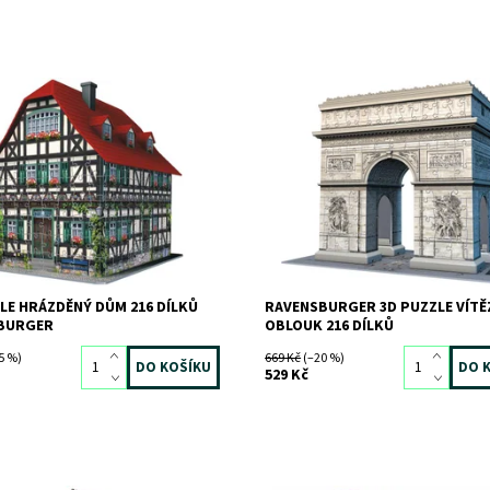
e Hrázděný dům 216 dílků
Dostupnost:
Skladem
>3 ks
Kód:
2808
ost:
Skladem
2 ks
Značka:
RAVENSBURGER
1608
RAVENSBURGER
LE HRÁZDĚNÝ DŮM 216 DÍLKŮ
RAVENSBURGER 3D PUZZLE VÍTĚ
BURGER
OBLOUK 216 DÍLKŮ
5 %)
669 Kč
(–20 %)
529 Kč