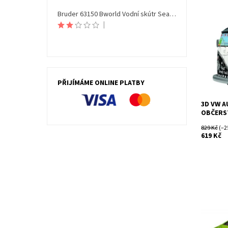
Bruder 63150 Bworld Vodní skútr Seamaxx s figurkou
Dostupn
Kód:
|
Značka:
PŘIJÍMÁME ONLINE PLATBY
3D VW 
OBČERST
829 Kč
(–2
619 Kč
Dostupn
Kód:
Značka: