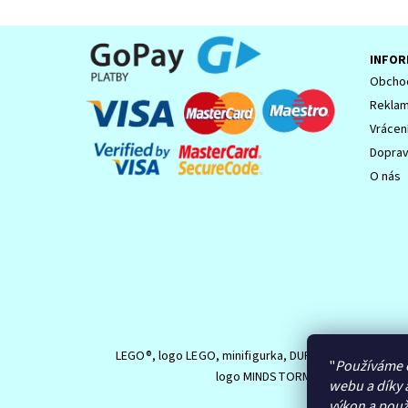
INFOR
Obchod
Reklam
Vrácen
Dopra
O nás
LEGO®, logo LEGO, minifigurka, DUPLO, logo DUPLO,
"
Používáme 
logo MINDSTORMS jsou ochranné z
webu a díky 
výkon a použ