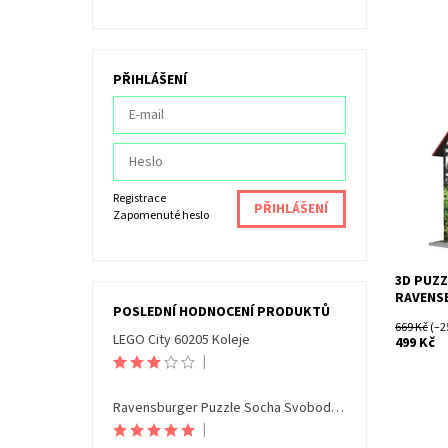
PŘIHLÁŠENÍ
3D puzzl
Dostupn
Kód:
Značka:
Registrace
Zapomenuté heslo
3D PUZZ
RAVENS
POSLEDNÍ HODNOCENÍ PRODUKTŮ
669 Kč
(–2
LEGO City 60205 Koleje
499 Kč
|
Ravensburger Puzzle Socha Svobody Noční edice 108 dílků
|