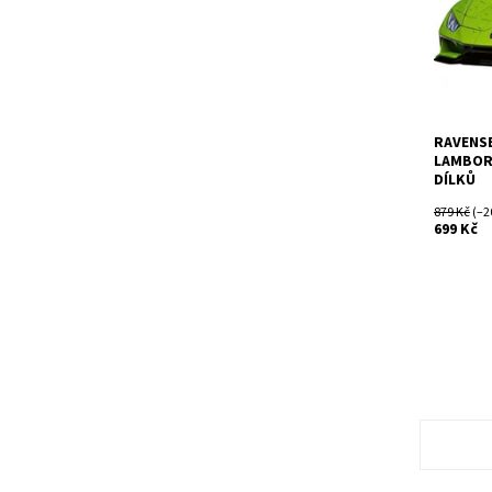
RAVENS
LAMBORG
DÍLKŮ
879 Kč
(–2
699 Kč