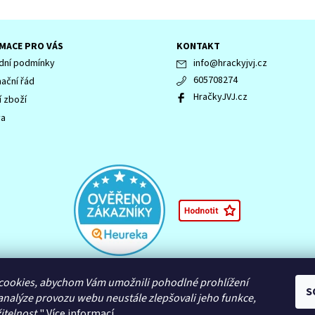
MACE PRO VÁS
KONTAKT
ní podmínky
info
@
hrackyjvj.cz
605708274
ační řád
HračkyJVJ.cz
í zboží
va
 LEGENDS OF CHIMA, NINJAGO, logo NINJAGO, logo FRIENDS, logo HIDDEN 
cookies, abychom Vám umožnili pohodlné prohlížení
S
námky společnosti LEGO Group nebo jsou chráněny autorským právem L
analýze provozu webu neustále zlepšovali jeho funkce,
itelnost.
"
Více informací