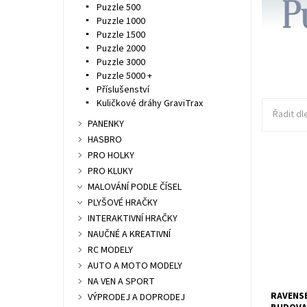
Puzzle 500
Puzzle 1000
Puzzle 1500
Puzzle 2000
Puzzle 3000
Puzzle 5000 +
Příslušenství
Kuličkové dráhy GraviTrax
Řadit dl
PANENKY
HASBRO
PRO HOLKY
PRO KLUKY
Dostupn
MALOVÁNÍ PODLE ČÍSEL
Kód:
Značka:
PLYŠOVÉ HRAČKY
INTERAKTIVNÍ HRAČKY
NAUČNÉ A KREATIVNÍ
RC MODELY
AUTO A MOTO MODELY
NA VEN A SPORT
RAVENSB
VÝPRODEJ A DOPRODEJ