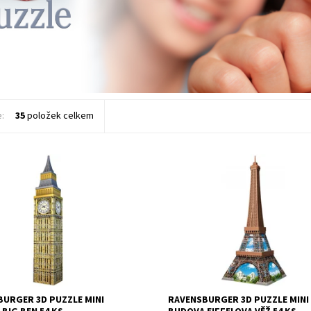
e:
35
položek celkem
ost:
Skladem
>3 ks
Dostupnost:
Skladem
>3 ks
8821
Kód:
8830
RAVENSBURGER
Značka:
RAVENSBURGER
URGER 3D PUZZLE MINI
RAVENSBURGER 3D PUZZLE MINI