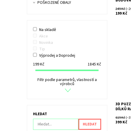
BUDOVA 
POŠKOZENÉ OBALY
249 Kč
(–2
199 Kč
Na skladě
Akce
Novinka
Tip
3D puzzl
Výprodej a Doprodej
Dostupn
199
Kč
1845
Kč
Kód:
Značka:
Filtr podle parametrů, vlastností a
výrobců
3D PUZZ
DÍLKŮ 
HLEDAT
619 Kč
(–3
399 Kč