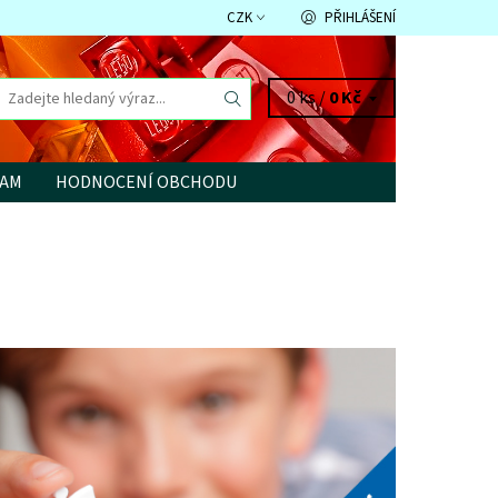
CZK
PŘIHLÁŠENÍ
0 ks /
0 Kč
RAM
HODNOCENÍ OBCHODU