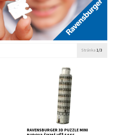
Stránka
1/3
Dostupnost:
Skladem
>3 ks
Kód:
8827
Značka:
RAVENSBURGER
RAVENSBURGER 3D PUZZLE MINI