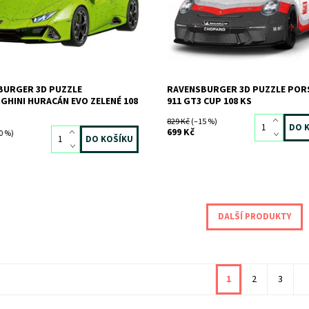
BURGER 3D PUZZLE
RAVENSBURGER 3D PUZZLE POR
HINI HURACÁN EVO ZELENÉ 108
911 GT3 CUP 108 KS
829 Kč
(–15 %)
699 Kč
0 %)
DALŠÍ PRODUKTY
1
2
3