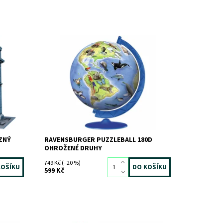
Dostupnost:
Skladem
1 ks
Kód:
1682
Značka:
RAVENSBURGER
ZNÝ
RAVENSBURGER PUZZLEBALL 180D
OHROŽENÉ DRUHY
749 Kč
(–20 %)
599 Kč