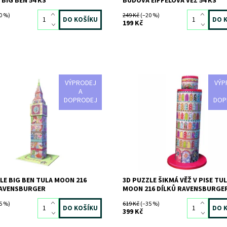
BIG BEN 54 KS
BUDOVA EIFFELOVA VĚŽ 54 KS
0 %)
249 Kč
(–20 %)
199 Kč
VÝPRODEJ
VÝP
e Big Ben Tula Moon
3D puzzle Šikmá věž v Pise Tula M
A
dílků
DOPRODEJ
DOP
ost:
Skladem
3 ks
1572
Dostupnost:
Skladem
>3 ks
RAVENSBURGER
Kód:
1574
Značka:
RAVENSBURGER
LE BIG BEN TULA MOON 216
3D PUZZLE ŠIKMÁ VĚŽ V PISE TU
RAVENSBURGER
MOON 216 DÍLKŮ RAVENSBURGE
5 %)
619 Kč
(–35 %)
399 Kč