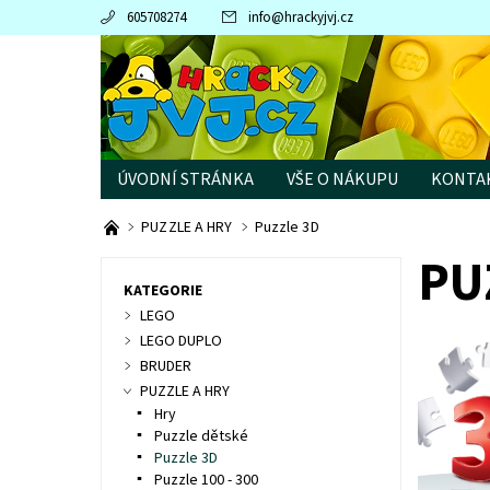
605708274
info
@
hrackyjvj.cz
ÚVODNÍ STRÁNKA
VŠE O NÁKUPU
KONTA
PRODÁVANÉ ZNAČKY
PUZZLE A HRY
Puzzle 3D
PU
KATEGORIE
LEGO
LEGO DUPLO
BRUDER
PUZZLE A HRY
Hry
Puzzle dětské
Puzzle 3D
Puzzle 100 - 300