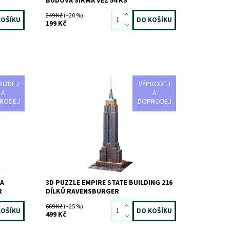
BUDOVA ŠIKMÁ VĚŽ 54 KS
249 Kč
(–20 %)
199 Kč
RODEJ
VÝPRODEJ
oon 216
3D puzzle Empire State Building 216 dílků
A
A
RODEJ
DOPRODEJ
Dostupnost:
Skladem
>3 ks
Kód:
385
Značka:
RAVENSBURGER
LA
3D PUZZLE EMPIRE STATE BUILDING 216
R
DÍLKŮ RAVENSBURGER
669 Kč
(–25 %)
499 Kč