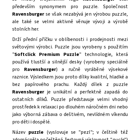
především synonymem pro puzzle. Společnost
Ravensburger
se však nezabývá jen výrobou puzzle,
ale také se velmi aktivně věnuje vývoji a výrobě
stolních her.
Drží přední příčku v oblíbenosti i prodejnosti mezi
světovými výrobci. Puzzle
jsou vyrobeny s použitím
"
Softclick Premium Puzzle
"
technologie, která
Souhlasím se
Zpracováním osobních údajů.
používá tlustší a silnější desky (vyrobeny speciálně
pro
Ravensburger
) a ručně vyráběné výsekové
raznice. Výsledkem jsou proto dílky kvalitní, hladké a
bez papírového prachu. Každý dílek z puzzle
Ravensburger
je unikátní a perfektně zapadá do
ostatních dílků. Puzzle
představuje velmi vhodný
prostředek k relaxaci po dlouhém náročném dni nebo
jako výborná zábava o deštivém, nevlídném víkendu
pro děti i dospělé.
Název
puzzle
(vyslovuje se "pɐzl"; v češtině též
zdomácněla počeštěná žertovná výslovnost "
pucle
")