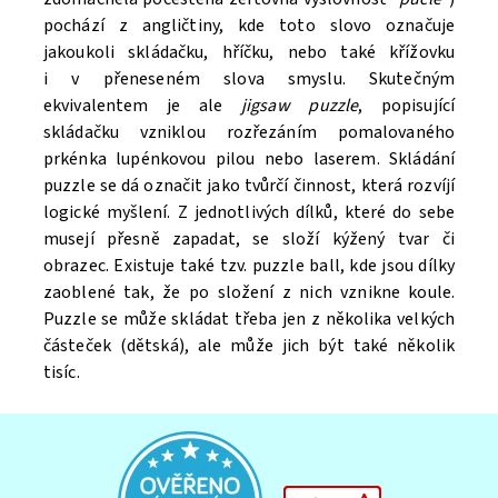
pochází z angličtiny, kde toto slovo označuje
jakoukoli skládačku, hříčku, nebo také křížovku
i v přeneseném slova smyslu. Skutečným
ekvivalentem je ale
jigsaw puzzle
, popisující
skládačku vzniklou rozřezáním pomalovaného
prkénka lupénkovou pilou nebo laserem. Skládání
puzzle se dá označit jako tvůrčí činnost, která rozvíjí
logické myšlení. Z jednotlivých dílků, které do sebe
musejí přesně zapadat, se složí kýžený tvar či
obrazec. Existuje také tzv. puzzle ball, kde jsou dílky
zaoblené tak, že po složení z nich vznikne koule.
Puzzle se může skládat třeba jen z několika velkých
částeček (dětská), ale může jich být také několik
tisíc.