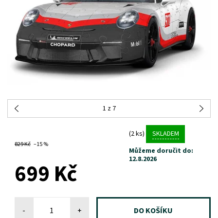
1
z 7
(2 ks)
SKLADEM
829 Kč
–15 %
Můžeme doručit do:
12.8.2026
699 Kč
-
+