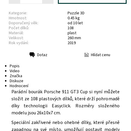
Kategorie:
Puzzle 3D
Hmotnost:
0.45 kg
Doporučený věk:
od 10 let
Počet dílků:
108
Materiál:
plast
Velikost:
260 mm
Rok vydání:
2019
Hlídat cenu
Dotaz
Tisk
Popis
Video
Značka
Diskuze
Hodnocení
Parádní bourák Porsche 911 GT3 Cup si nyní můžete
složit ze 108 plastových dílků, které drží pohromadě
díky technologii Easyclick. Rozměry složeného
modelu jsou 26x10x7 cm.
Speciální zakřivené nebo ohebné dílky, které přesně
zapadnou na své místo, umožňují postavit modely