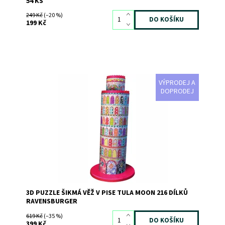
54 KS
249 Kč
(–20 %)
199 Kč
VÝPRODEJ A
3D puzzle Šikmá věž v Pise Tula Moon 216 dílků
DOPRODEJ
Dostupnost:
Skladem
>3
Kód:
1574
Značka:
RAVENSBURGER
3D PUZZLE ŠIKMÁ VĚŽ V PISE TULA MOON 216 DÍLKŮ
RAVENSBURGER
619 Kč
(–35 %)
399 Kč