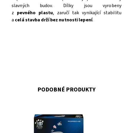
slavných budov. Dílky jsou vyrobeny
z
pevného
plastu
, zaručí tak vynikající stabilitu
a
celá stavba drží bez nutnosti lepení
.
PODOBNÉ PRODUKTY
Dostupnost:
Skladem
>3
Kód:
12638