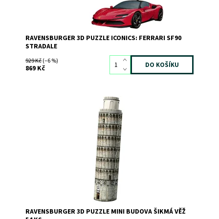
RAVENSBURGER 3D PUZZLE ICONICS: FERRARI SF90
STRADALE
929 Kč
(–6 %)
869 Kč
Dostupnost:
Skladem
>3
Kód:
8827
Značka:
RAVENSBURGER
RAVENSBURGER 3D PUZZLE MINI BUDOVA ŠIKMÁ VĚŽ