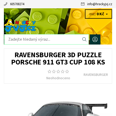
605708274
info
@
hrackyjvj.cz
0 Kč
CZK
0 ks /
RAVENSBURGER 3D PUZZLE
PORSCHE 911 GT3 CUP 108 KS
RAVENSBURGER
Neohodnoceno