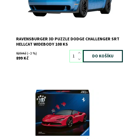
RAVENSBURGER 3D PUZZLE DODGE CHALLENGER SRT
HELLCAT WIDEBODY 108 KS
929 Kč
(–3 %)
899 Kč
Dostupnost:
Skladem
>3
Kód:
12641
Značka:
RAVENSBURGER