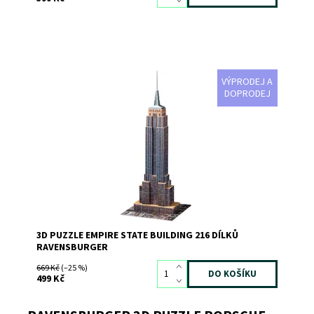
VÝPRODEJ A
3D puzzle Empire State Building 216 dílků
DOPRODEJ
Dostupnost:
Skladem
>3
Kód:
385
Značka:
RAVENSBURGER
3D PUZZLE EMPIRE STATE BUILDING 216 DÍLKŮ
RAVENSBURGER
669 Kč
(–25 %)
499 Kč