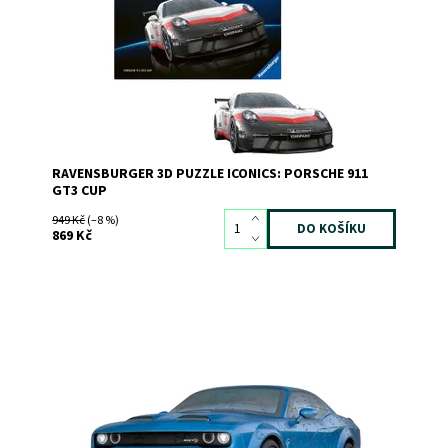
Značka:
RAVENSBURGER
RAVENSBURGER 3D PUZZLE ICONICS: PORSCHE 911
GT3 CUP
949 Kč
(–8 %)
869 Kč
Dostupnost:
Skladem
>3
Kód:
10335
Značka:
RAVENSBURGER