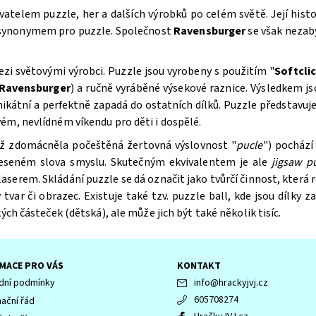
atelem puzzle, her a dalších výrobků po celém světě. Její hist
 synonymem pro puzzle. Společnost
Ravensburger
se však nezabý
mezi světovými výrobci. Puzzle
jsou vyrobeny s použitím "
Softcli
Ravensburger
) a ručně vyráběné výsekové raznice. Výsledkem js
nikátní a perfektně zapadá do ostatních dílků. Puzzle
představuje
ém, nevlídném víkendu pro děti i dospělé.
též zdomácněla počeštěná žertovná výslovnost "
pucle
") pochází
eneseném slova smyslu. Skutečným ekvivalentem je ale
jigsaw p
em. Skládání puzzle se dá označit jako tvůrčí činnost, která roz
tvar či obrazec. Existuje také tzv. puzzle ball, kde jsou dílky z
ých částeček (dětská), ale může jich být také několik tisíc.
MACE PRO VÁS
KONTAKT
ní podmínky
info
@
hrackyjvj.cz
605708274
ační řád