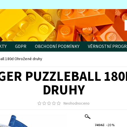
KTY
GDPR
OBCHODNÍ PODMÍNKY
VĚRNOSTNÍ PROG
all 180d Ohrožené druhy
ER PUZZLEBALL 18
DRUHY
Neohodnoceno
749 Kč
–20 %