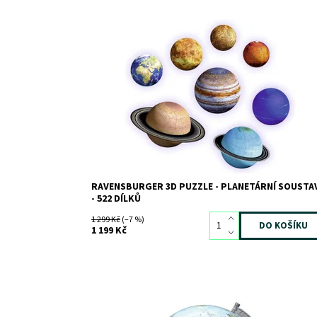
Sestav si svůj vlastní model Sluneční soustavy!
Dostupnost:
Skladem
2
Kód:
4449
Značka:
RAVENSBURGER
RAVENSBURGER 3D PUZZLE - PLANETÁRNÍ SOUSTA
- 522 DÍLKŮ
1 299 Kč
(–7 %)
1 199 Kč