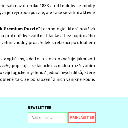
orie sahá až do roku 1883 a od té doby se modrý
vá jen výrobou puzzle, ale také se velmi aktivně
ck Premium Puzzle
"
technologie, která používá
ou proto dílky kvalitní, hladké a bez papírového
 velmi vhodný prostředek k relaxaci po dlouhém
 z angličtiny, kde toto slovo označuje jakoukoli
uzzle
, popisující skládačku vzniklou rozřezáním
víjí logické myšlení. Z jednotlivých dílků, které
aoblené tak, že po složení z nich vznikne koule.
NEWSLETTER