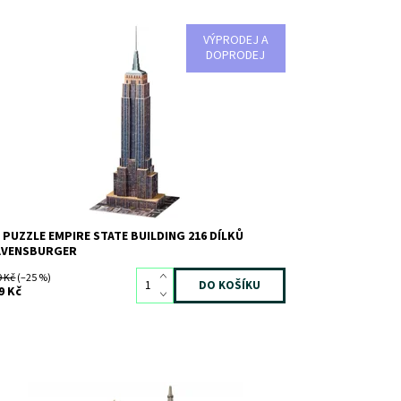
VÝPRODEJ A
 puzzle Empire State Building 216 dílků
DOPRODEJ
stupnost:
Skladem
>3
d:
385
ačka:
RAVENSBURGER
 PUZZLE EMPIRE STATE BUILDING 216 DÍLKŮ
AVENSBURGER
9 Kč
(–25 %)
9 Kč