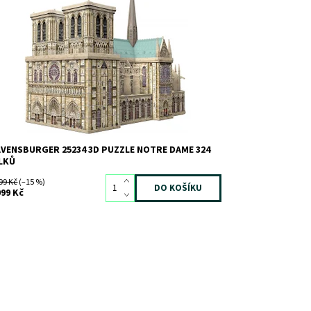
stavte si skvost celoevropské středověké
chitektury - Katedrálu Notre Dame!
stupnost:
Skladem
3
d:
4464
ačka:
RAVENSBURGER
VENSBURGER 25234 3D PUZZLE NOTRE DAME 324
LKŮ
99 Kč
(–15 %)
099 Kč