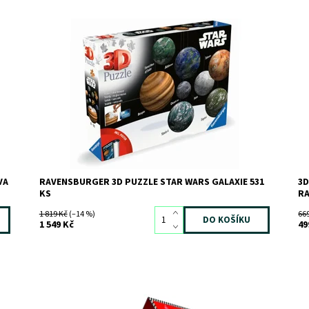
Připravte se na úchvatné dobrodružství v galaxii Star
3D
Wars!
Do
Dostupnost:
Skladem
>3
Kó
Kód:
11919
Zn
Značka:
RAVENSBURGER
VA
RAVENSBURGER 3D PUZZLE STAR WARS GALAXIE 531
3D
KS
R
1 819 Kč
(–14 %)
66
1 549 Kč
49