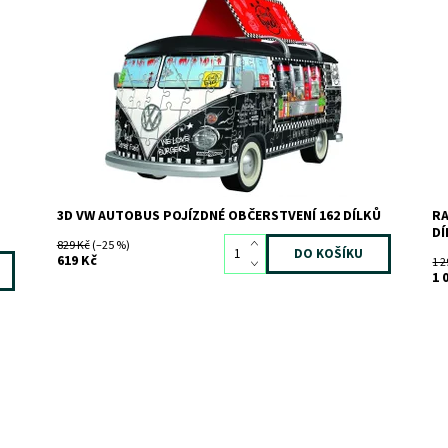
Dostupnost:
Skladem
>3
Po
Kód:
3855
ar
Značka:
RAVENSBURGER
Do
Kó
Zn
3D VW AUTOBUS POJÍZDNÉ OBČERSTVENÍ 162 DÍLKŮ
RA
DÍ
829 Kč
(–25 %)
619 Kč
1 2
1 