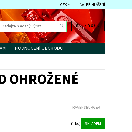
CZK
PŘIHLÁŠENÍ
0 ks /
0 Kč
RAM
HODNOCENÍ OBCHODU
0D OHROŽENÉ
RAVENSBURGER
(1 ks)
SKLADEM