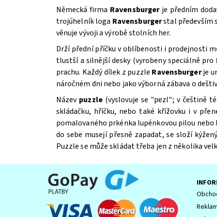
Německá firma
Ravensburger
je předním dodav
trojúhelník loga
Ravensburger
stal především
věnuje vývoji a výrobě stolních her.
Drží přední příčku v oblíbenosti i prodejnosti 
tlustší a silnější desky (vyrobeny speciálně pro
prachu. Každý dílek z puzzle
Ravensburger
je u
náročném dni nebo jako výborná zábava o deštiv
Název
puzzle
(vyslovuje se "pɐzl"; v češtině 
Souhlasím se
Zpracováním osobních údajů.
skládačku, hříčku, nebo také křížovku i v př
pomalovaného prkénka lupénkovou pilou nebo laser
do sebe musejí přesně zapadat, se složí kýžený 
Puzzle se může skládat třeba jen z několika velk
INFOR
Obchod
Reklam