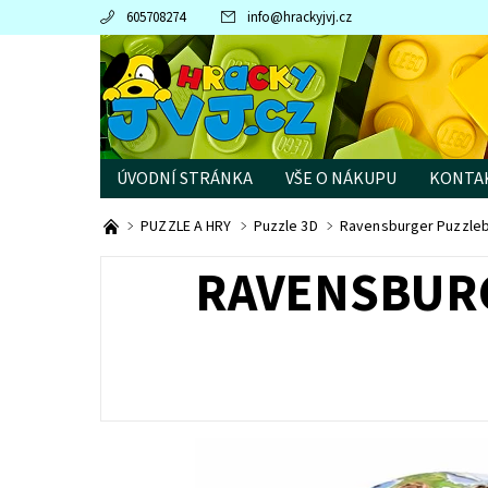
605708274
info
@
hrackyjvj.cz
ÚVODNÍ STRÁNKA
VŠE O NÁKUPU
KONTA
PRODÁVANÉ ZNAČKY
PUZZLE A HRY
Puzzle 3D
Ravensburger Puzzleb
RAVENSBURG