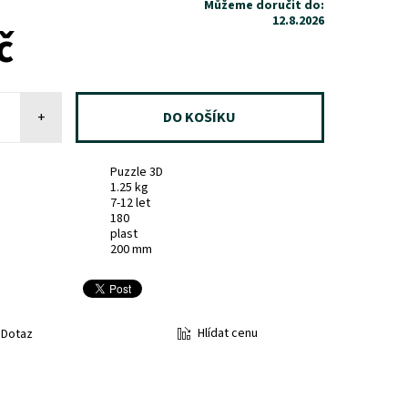
Můžeme doručit do:
12.8.2026
č
+
Puzzle 3D
1.25 kg
7-12 let
180
plast
200 mm
Hlídat cenu
Dotaz