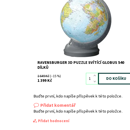
Dostupnost:
Skladem
>3
Kód:
11011
Značka:
RAVENSBURGER
RAVENSBURGER 3D PUZZLE SVÍTÍCÍ GLOBUS 540
DÍLKŮ
1 649 Kč
(–15 %)
1 399 Kč
Buďte první, kdo napíše příspěvek k této položce.
Přidat komentář
Buďte první, kdo napíše příspěvek k této položce.
Přidat hodnocení