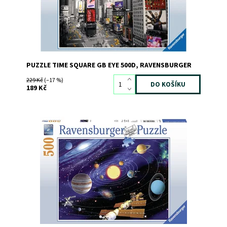
PUZZLE TIME SQUARE GB EYE 500D, RAVENSBURGER
229 Kč
(–17 %)
189 Kč
Dostupnost:
Skladem
3
Kód:
7478
Značka:
RAVENSBURGER