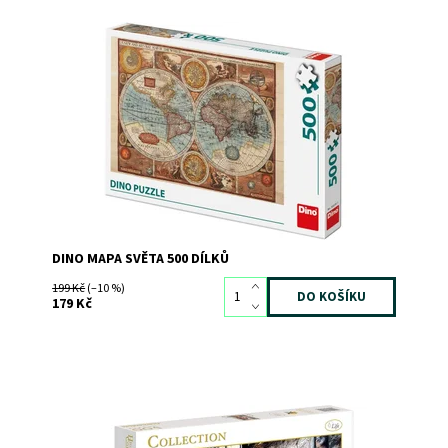
Dostupnost:
Skladem
>3
Kód:
8090
Značka:
DINO
DINO MAPA SVĚTA 500 DÍLKŮ
199 Kč
(–10 %)
179 Kč
Dostupnost:
Skladem
3