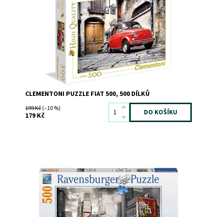
Kód:
9067
Značka:
CLEMENTONI
CLEMENTONI PUZZLE FIAT 500, 500 DÍLKŮ
199 Kč
(–10 %)
179 Kč
Dostupnost:
Skladem
3
Kód:
1877
Značka:
RAVENSBURGER