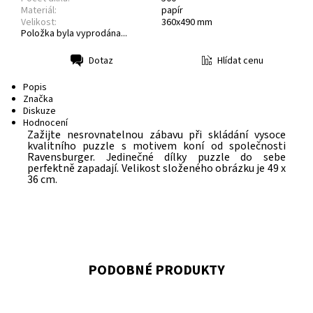
Materiál:
papír
Velikost:
360x490 mm
Položka byla vyprodána...
Hlídat cenu
Dotaz
Tisk
Popis
Značka
Diskuze
Hodnocení
Zažijte nesrovnatelnou zábavu při skládání vysoce
kvalitního puzzle s motivem koní od společnosti
Ravensburger. Jedinečné dílky puzzle do sebe
perfektně zapadají. Velikost složeného obrázku je 49 x
36 cm.
PODOBNÉ PRODUKTY