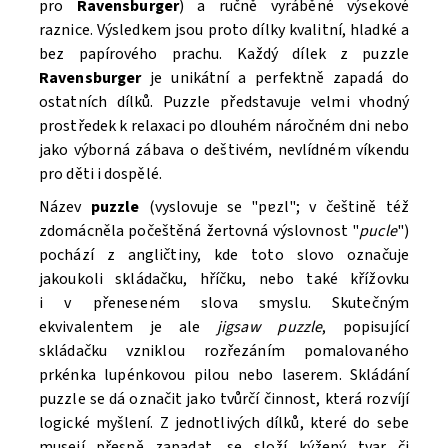
pro
Ravensburger
) a ručně vyráběné výsekové
raznice. Výsledkem jsou proto dílky kvalitní, hladké a
bez papírového prachu. Každý dílek z puzzle
Ravensburger
je unikátní a perfektně zapadá do
ostatních dílků. Puzzle
představuje velmi vhodný
prostředek k relaxaci po dlouhém náročném dni nebo
jako výborná zábava o deštivém, nevlídném víkendu
pro děti i dospělé.
Název
puzzle
(vyslovuje se "pɐzl"; v češtině též
zdomácněla počeštěná žertovná výslovnost "
pucle
")
pochází z angličtiny, kde toto slovo označuje
jakoukoli skládačku, hříčku, nebo také křížovku
i v přeneseném slova smyslu. Skutečným
ekvivalentem je ale
jigsaw puzzle
, popisující
skládačku vzniklou rozřezáním pomalovaného
prkénka lupénkovou pilou nebo laserem. Skládání
puzzle se dá označit jako tvůrčí činnost, která rozvíjí
logické myšlení. Z jednotlivých dílků, které do sebe
musejí přesně zapadat, se složí kýžený tvar či