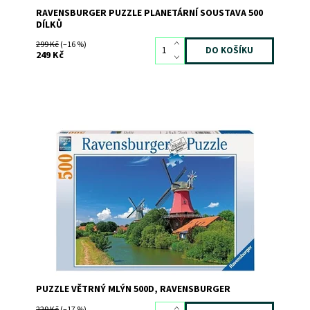
RAVENSBURGER PUZZLE PLANETÁRNÍ SOUSTAVA 500
DÍLKŮ
299 Kč
(–16 %)
249 Kč
Dostupnost:
Skladem
1
Kód:
870
Značka:
RAVENSBURGER
PUZZLE VĚTRNÝ MLÝN 500D, RAVENSBURGER
229 Kč
(–17 %)