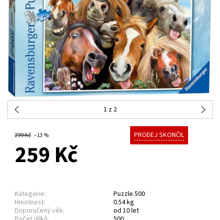
1
z 2
PRODEJ SKONČIL
299 Kč
–13 %
259 Kč
Kategorie:
Puzzle 500
Hmotnost:
0.54 kg
Doporučený věk:
od 10 let
Počet dílků:
500