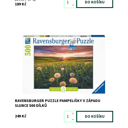
189 Kč
Dostupnost:
Skladem
3
Kód:
9885
Značka:
RAVENSBURGER
RAVENSBURGER PUZZLE PAMPELIŠKY V ZÁPADU
SLUNCE 500 DÍLKŮ
249 Kč