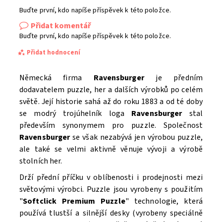
Buďte první, kdo napíše příspěvek k této položce.
Přidat komentář
Buďte první, kdo napíše příspěvek k této položce.
Přidat hodnocení
Německá firma
Ravensburger
je předním
dodavatelem puzzle, her a dalších výrobků po celém
světě. Její historie sahá až do roku 1883 a od té doby
se modrý trojúhelník loga
Ravensburger
stal
především synonymem pro puzzle. Společnost
Ravensburger
se však nezabývá jen výrobou puzzle,
ale také se velmi aktivně věnuje vývoji a výrobě
stolních her.
Drží přední příčku v oblíbenosti i prodejnosti mezi
světovými výrobci. Puzzle
jsou vyrobeny s použitím
"
Softclick Premium Puzzle
"
technologie, která
Souhlasím se
Zpracováním osobních údajů.
používá tlustší a silnější desky (vyrobeny speciálně