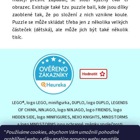
obrazec. Existuje také tzv. puzzle ball, kde jsou dílky
zaoblené tak, že po složení z nich vznikne koule.
Puzzle se může skládat třeba jen z několika velkých
částeček (dětská), ale může jich být také několik
tisíc.
LEGO®, logo LEGO, minifigurka, DUPLO, logo DUPLO, LEGENDS
OF CHIMA, NINJAGO, logo NINJAGO, logo FRIENDS, logo
HIDDEN SIDE, logo MINIFIGURES, NEXO KNIGHTS, MINDSTORMS
a logo MINDSTORMS jsou ochranné známky společnosti
LEGO Group nebo jsou chráněny autorským právem LEGO
"
Používáme cookies, abychom Vám umožnili pohodlné
Group. ©2026 The LEGO Group.
prohlížení webu a díky analýze provozu webu neustále