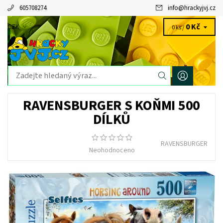
605708274
info
@
hrackyjvj.cz
0 Kč
CZK
0 ks /
RAVENSBURGER S KOŇMI 500
DÍLKŮ
RAVENSBURGER
Neohodnoceno