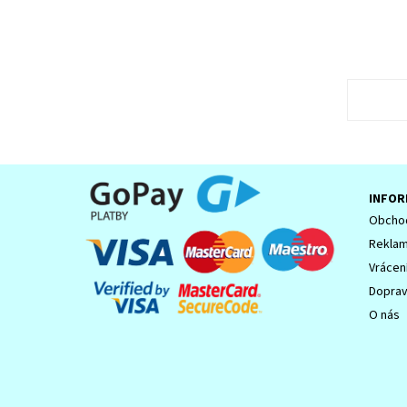
INFOR
Obchod
Reklam
Vrácen
Dopra
O nás