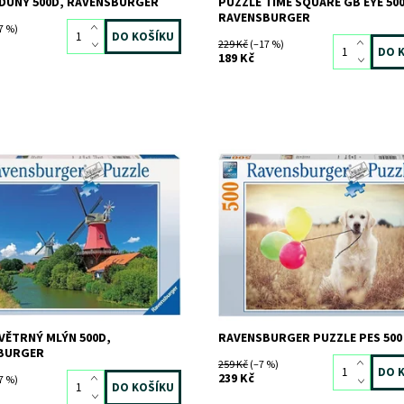
 DUNY 500D, RAVENSBURGER
PUZZLE TIME SQUARE GB EYE 50
RAVENSBURGER
7 %)
229 Kč
(–17 %)
189 Kč
ost:
Skladem
1 ks
Dostupnost:
Skladem
2 ks
870
Kód:
8455
RAVENSBURGER
Značka:
RAVENSBURGER
VĚTRNÝ MLÝN 500D,
RAVENSBURGER PUZZLE PES 500
BURGER
259 Kč
(–7 %)
239 Kč
7 %)