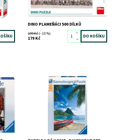
DINO PLAMEŇÁCI 500 DÍLKŮ
199 Kč
(–10 %)
179 Kč
Dostupnost:
Skladem
1 ks
Kód:
587
Značka:
RAVENSBURGER