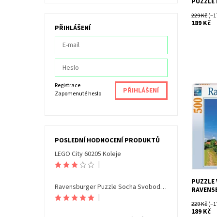
PUZZLE
229 Kč
(–1
189 Kč
PŘIHLÁŠENÍ
Registrace
Zapomenuté heslo
Dostupn
Kód:
Značka:
POSLEDNÍ HODNOCENÍ PRODUKTŮ
LEGO City 60205 Koleje
|
PUZZLE 
Ravensburger Puzzle Socha Svobody Noční edice 108 dílků
RAVENS
|
229 Kč
(–1
189 Kč