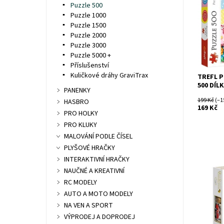
Puzzle 500
Značka:
Puzzle 1000
Puzzle 1500
Puzzle 2000
Puzzle 3000
Puzzle 5000 +
Příslušenství
Kuličkové dráhy GraviTrax
TREFL P
500 DÍL
PANENKY
199 Kč
(–1
HASBRO
169 Kč
PRO HOLKY
PRO KLUKY
MALOVÁNÍ PODLE ČÍSEL
PLYŠOVÉ HRAČKY
INTERAKTIVNÍ HRAČKY
NAUČNÉ A KREATIVNÍ
Dostupn
RC MODELY
Kód:
Značka:
AUTO A MOTO MODELY
NA VEN A SPORT
VÝPRODEJ A DOPRODEJ