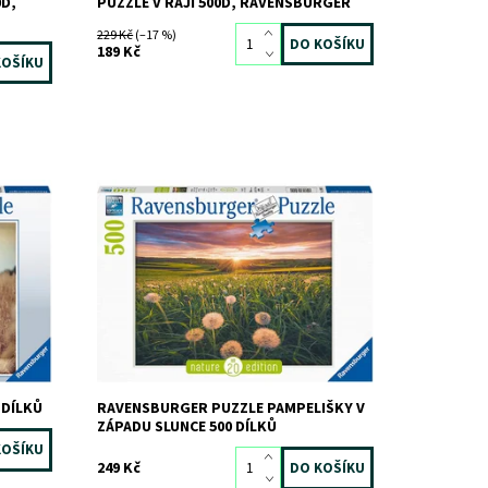
0D,
PUZZLE V RÁJI 500D, RAVENSBURGER
229 Kč
(–17 %)
189 Kč
Dostupnost:
Skladem
3 ks
Kód:
9885
Značka:
RAVENSBURGER
 DÍLKŮ
RAVENSBURGER PUZZLE PAMPELIŠKY V
ZÁPADU SLUNCE 500 DÍLKŮ
249 Kč