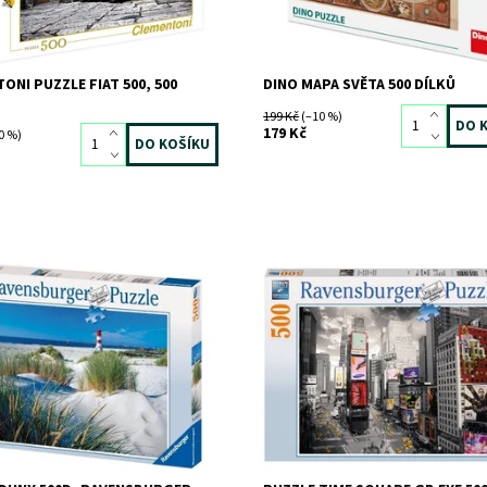
ONI PUZZLE FIAT 500, 500
DINO MAPA SVĚTA 500 DÍLKŮ
199 Kč
(–10 %)
179 Kč
0 %)
ost:
Skladem
1 ks
Dostupnost:
Skladem
3 ks
756
Kód:
1877
RAVENSBURGER
Značka:
RAVENSBURGER