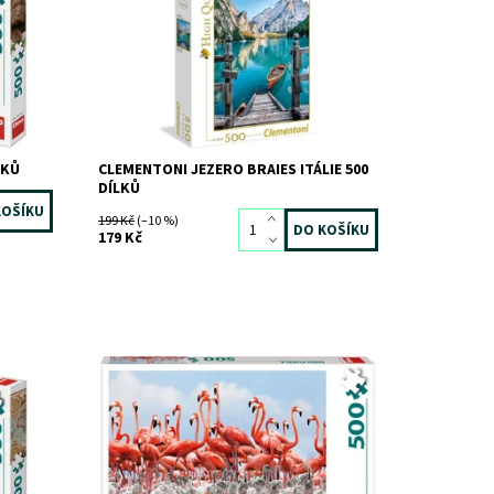
Značka:
CLEMENTONI
LKŮ
CLEMENTONI JEZERO BRAIES ITÁLIE 500
DÍLKŮ
199 Kč
(–10 %)
179 Kč
Dostupnost:
Skladem
3 ks
Kód:
8117
Značka:
DINO