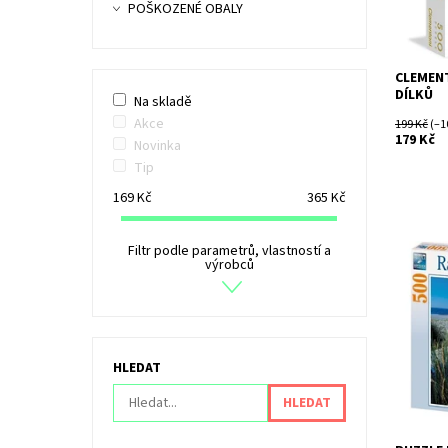
POŠKOZENÉ OBALY
CLEMENT
DÍLKŮ
Na skladě
Akce
199 Kč
(–1
179 Kč
Novinka
Tip
169
Kč
365
Kč
Filtr podle parametrů, vlastností a
výrobců
Dostupn
Kód:
Značka:
HLEDAT