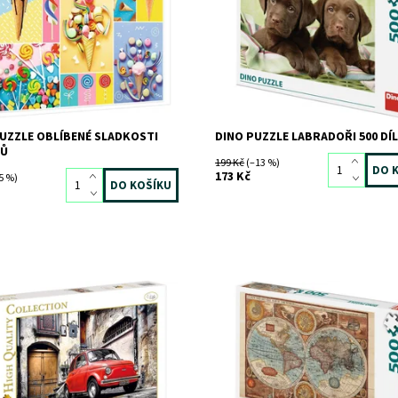
TREFL
Značka:
DINO
UZZLE OBLÍBENÉ SLADKOSTI
DINO PUZZLE LABRADOŘI 500 DÍ
KŮ
199 Kč
(–13 %)
173 Kč
5 %)
ost:
Skladem
3 ks
Dostupnost:
Skladem
>3 ks
9067
Kód:
8090
CLEMENTONI
Značka:
DINO