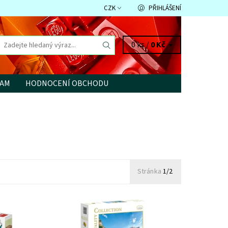
CZK
PŘIHLÁŠENÍ
0 ks /
0 Kč
RAM
HODNOCENÍ OBCHODU
Stránka
1/2
Dostupnost:
Skladem
3 ks
Kód:
9058