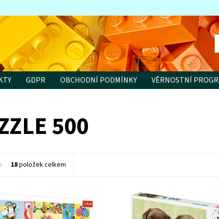
KTY
GDPR
OBCHODNÍ PODMÍNKY
VĚRNOSTNÍ PROG
ZZLE 500
e:
18
položek celkem
ost:
Skladem
3 ks
Dostupnost:
Skladem
2 ks
8006
Kód:
8099