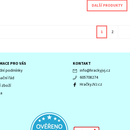
DALŠÍ PRODUKTY
1
2
MACE PRO VÁS
KONTAKT
ní podmínky
info
@
hrackyjvj.cz
605708274
ační řád
HračkyJVJ.cz
í zboží
va