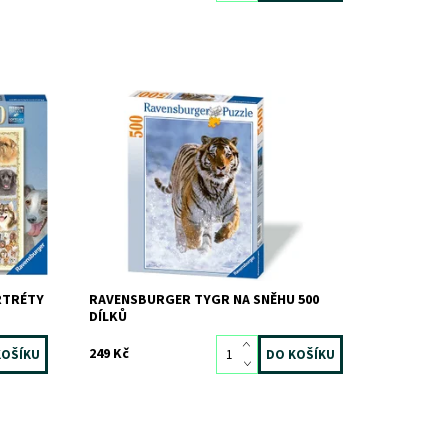
Dostupnost:
Skladem
3 ks
Kód:
9705
Značka:
RAVENSBURGER
RTRÉTY
RAVENSBURGER TYGR NA SNĚHU 500
DÍLKŮ
249 Kč