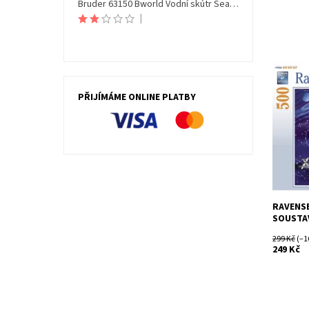
Bruder 63150 Bworld Vodní skútr Seamaxx s figurkou
|
Dostupn
Kód:
PŘIJÍMÁME ONLINE PLATBY
Značka:
RAVENS
SOUSTAV
299 Kč
(–1
249 Kč