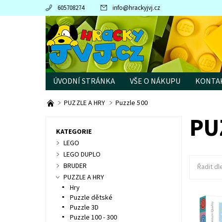
605708274
info
@
hrackyjvj.cz
ÚVODNÍ STRÁNKA
VŠE O NÁKUPU
KONTA
PRODÁVANÉ ZNAČKY
PUZZLE A HRY
Puzzle 500
PU
KATEGORIE
LEGO
LEGO DUPLO
BRUDER
Řadit dl
PUZZLE A HRY
Hry
Puzzle dětské
Puzzle 3D
Dostupn
Puzzle 100 - 300
Kód: