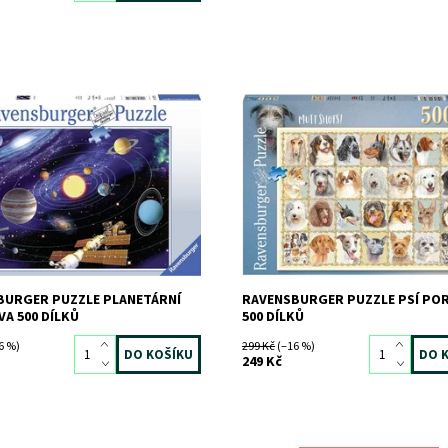
ost:
Skladem
3 ks
Dostupnost:
Skladem
2 ks
7478
Kód:
8533
RAVENSBURGER
Značka:
RAVENSBURGER
BURGER PUZZLE PLANETÁRNÍ
RAVENSBURGER PUZZLE PSÍ PO
A 500 DÍLKŮ
500 DÍLKŮ
6 %)
299 Kč
(–16 %)
249 Kč