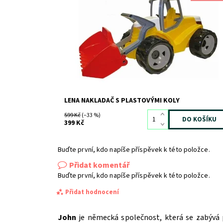
Dostupnost:
Skladem
2
Kód:
1170
Značka:
LENA
LENA NAKLADAČ S PLASTOVÝMI KOLY
599 Kč
(–33 %)
399 Kč
Buďte první, kdo napíše příspěvek k této položce.
Přidat komentář
Buďte první, kdo napíše příspěvek k této položce.
Přidat hodnocení
John
je německá společnost, která se zabývá