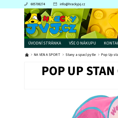
605708274
info
@
hrackyjvj.cz
ÚVODNÍ STRÁNKA
VŠE O NÁKUPU
KONTA
PRODÁVANÉ ZNAČKY
NA VEN A SPORT
Stany a spací pytle
Pop Up st
POP UP STAN