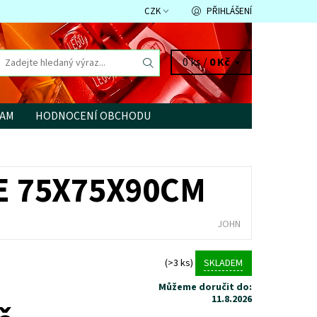
CZK
PŘIHLÁŠENÍ
0 ks /
0 Kč
RAM
HODNOCENÍ OBCHODU
E 75X75X90CM
JOHN
(>3 ks)
SKLADEM
Můžeme doručit do:
11.8.2026