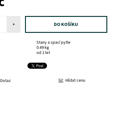
č
+
Stany a spací pytle
0.49 kg
od 2 let
Hlídat cenu
Dotaz