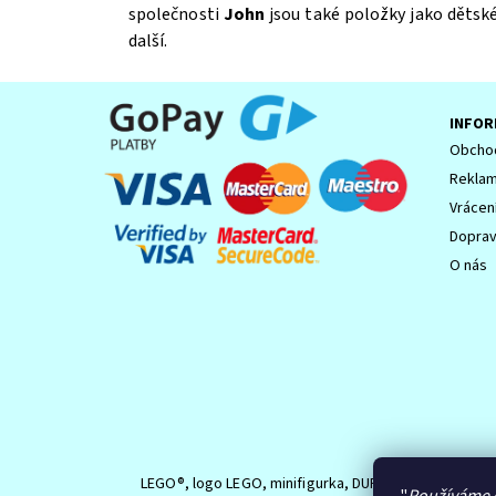
společnosti
John
jsou také položky jako dětsk
další.
INFOR
Obchod
Reklam
Vrácen
Souhlasím se
Zpracováním osobních údajů.
Dopra
O nás
LEGO®, logo LEGO, minifigurka, DUPLO, logo DUPLO,