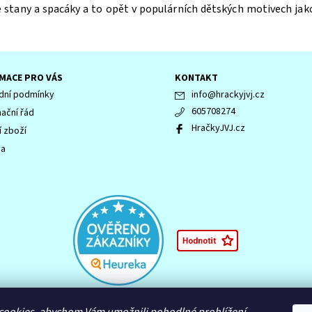
é stany a spacáky a to opět v populárních dětských motivech ja
MACE PRO VÁS
KONTAKT
ní podmínky
info
@
hrackyjvj.cz
605708274
ační řád
HračkyJVJ.cz
í zboží
va
 LEGENDS OF CHIMA, NINJAGO, logo NINJAGO, logo FRIENDS, logo HIDDEN 