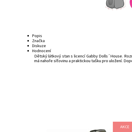
Popis
Značka
Diskuze
Hodnocení
Dětský látkový stan s licencí Gabby Dolls´House. Rozm
má nahoře síťovinu a praktickou tašku pro uložení. Do
AKCE
Plně funkční nakladač s plastovými koly.