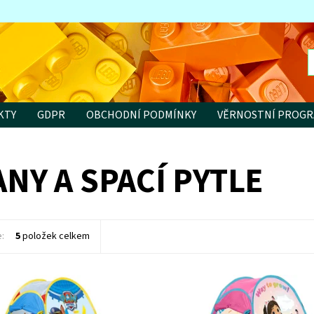
KTY
GDPR
OBCHODNÍ PODMÍNKY
VĚRNOSTNÍ PROG
ANY A SPACÍ PYTLE
e:
5
položek celkem
ost:
Skladem
>3 ks
Dostupnost:
Skladem
>3 ks
8815
Kód:
11835