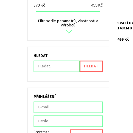
379
Kč
499
Kč
Filtr podle parametrů, vlastností a
SPACÍ 
výrobců
140CM X
499 Kč
HLEDAT
PŘIHLÁŠENÍ
Registrace