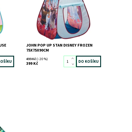
Značka:
JOHN
USE
JOHN POP UP STAN DISNEY FROZEN
75X75X90CM
499 Kč
(–20 %)
399 Kč