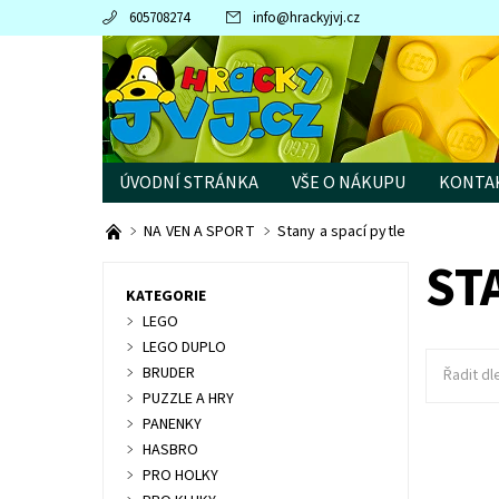
605708274
info
@
hrackyjvj.cz
ÚVODNÍ STRÁNKA
VŠE O NÁKUPU
KONTA
PRODÁVANÉ ZNAČKY
NA VEN A SPORT
Stany a spací pytle
ST
KATEGORIE
LEGO
LEGO DUPLO
BRUDER
Řadit dl
PUZZLE A HRY
PANENKY
HASBRO
Dostupn
PRO HOLKY
Kód: