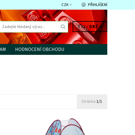
CZK
PŘIHLÁŠENÍ
0 ks /
0 Kč
RAM
HODNOCENÍ OBCHODU
Stránka
1/1
Dostupnost:
Skladem
>3 ks
Kód:
8818