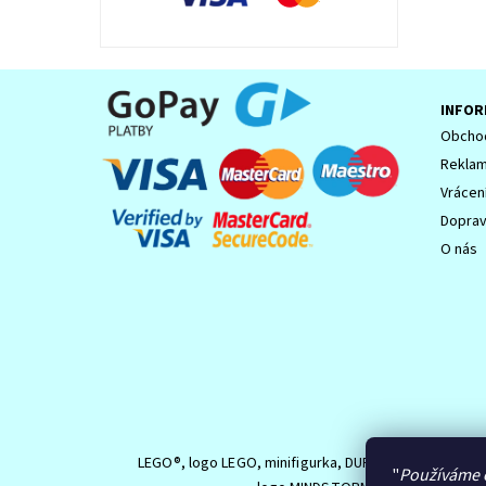
INFOR
Obchod
Reklam
Vrácen
Dopra
O nás
LEGO®, logo LEGO, minifigurka, DUPLO, logo DUPLO,
"
Používáme 