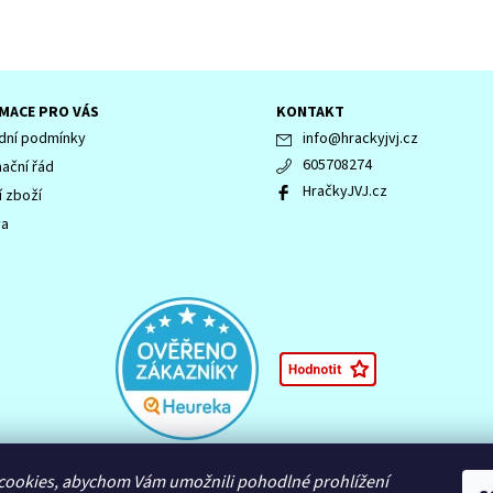
MACE PRO VÁS
KONTAKT
ní podmínky
info
@
hrackyjvj.cz
605708274
ační řád
HračkyJVJ.cz
í zboží
va
 LEGENDS OF CHIMA, NINJAGO, logo NINJAGO, logo FRIENDS, logo HIDDEN 
cookies, abychom Vám umožnili pohodlné prohlížení