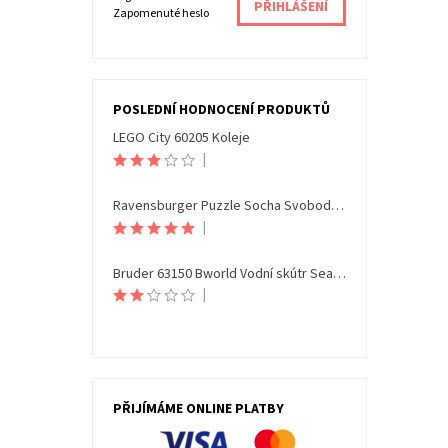
Zapomenuté heslo
POSLEDNÍ HODNOCENÍ PRODUKTŮ
LEGO City 60205 Koleje
|
Ravensburger Puzzle Socha Svobody Noční edice 108 dílků
|
Bruder 63150 Bworld Vodní skútr Seamaxx s figurkou
|
PŘIJÍMÁME ONLINE PLATBY