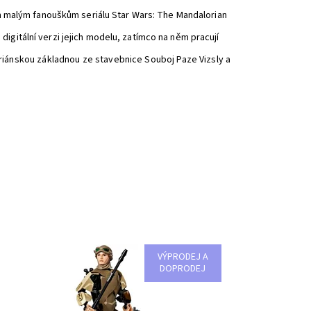
em malým fanouškům seriálu Star Wars: The Mandalorian
 digitální verzi jejich modelu, zatímco na něm pracují
oriánskou základnou ze stavebnice Souboj Paze Vizsly a
VÝPRODEJ A
ehrávej si napínavý souboj tváří v tvář s touto
DOPRODEJ
stavitelnou a vysoce pohyblivou figurkou Rey!
stupnost:
Skladem
>3
d:
2341