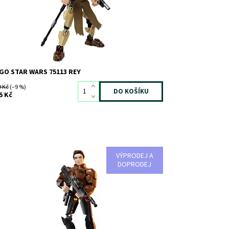
ačka:
LEGO
GO STAR WARS 75113 REY
9 Kč
(–9 %)
5 Kč
VÝPRODEJ A
juj proti padouchům s Hanem Solem!
DOPRODEJ
stupnost:
Skladem
1
d:
4101
ačka:
LEGO