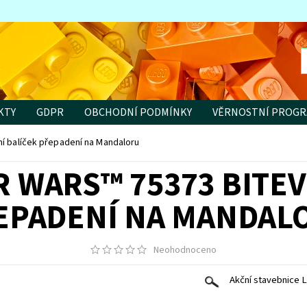
KTY
GDPR
OBCHODNÍ PODMÍNKY
VĚRNOSTNÍ PROG
í balíček přepadení na Mandaloru
R WARS™ 75373 BITEV
EPADENÍ NA MANDAL
Neohodnoceno
Akční stavebnice 