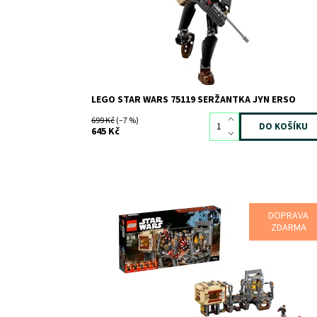
Značka:
LEGO
LEGO STAR WARS 75119 SERŽANTKA JYN ERSO
699 Kč
(–7 %)
645 Kč
DOPRAVA
Uprchni před Bala-Tikem a obávanými Rathtary!
ZDARMA
Dostupnost:
Skladem
2
Kód:
4641
Značka:
LEGO