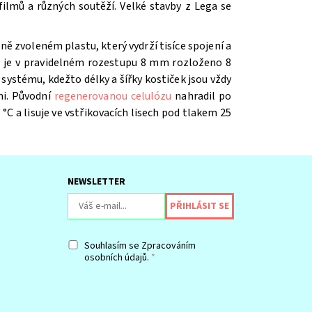
ilmů a různých soutěží. V
elké stavby z Lega se
ě zvoleném plastu, který vydrží tisíce spojení a
íž je v pravidelném rozestupu 8 mm rozloženo 8
systému, kdežto délky a šířky kostiček jsou vždy
mi. Původní
regenerovanou celulózu
nahradil po
 °C a lisuje ve vstřikovacích lisech pod tlakem 25
NEWSLETTER
Souhlasím se
Zpracováním
osobních údajů.