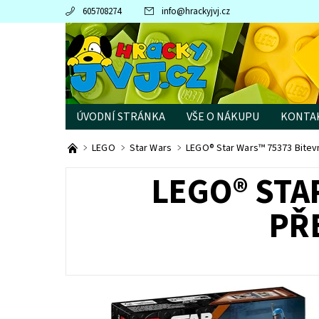
605708274
info
@
hrackyjvj.cz
ÚVODNÍ STRÁNKA
VŠE O NÁKUPU
KONTA
PRODÁVANÉ ZNAČKY
LEGO
Star Wars
LEGO® Star Wars™ 75373 Bitevn
LEGO® STA
PŘ