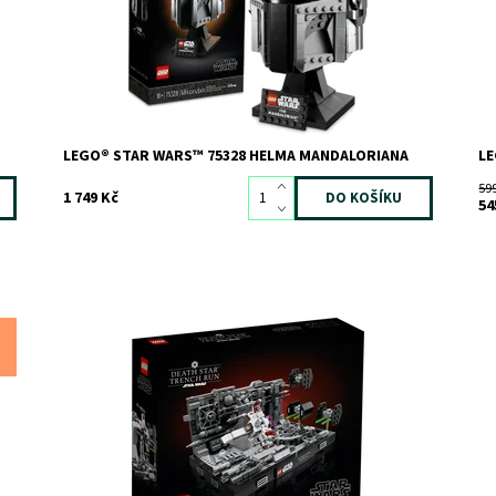
Značka:
LEGO
Zn
LEGO® STAR WARS™ 75328 HELMA MANDALORIANA
LE
59
1 749 Kč
54
Připomeňte si klasickou momentku ze ságy Star Wars™
Bo
Dostupnost:
Skladem
2
Do
Kód:
10743
Kó
Značka:
LEGO
Zn