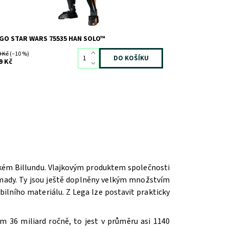
GO STAR WARS 75535 HAN SOLO™
9 Kč
(–10 %)
9 Kč
ském Billundu. Vlajkovým produktem společnosti
romady. Ty jsou ještě doplněny velkým množstvím
ilního materiálu. Z Lega lze postavit prakticky
m 36 miliard ročně, to jest v průměru asi 1140