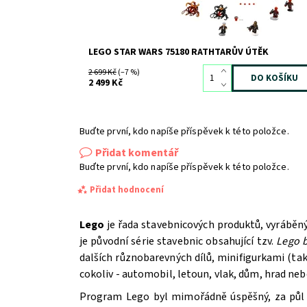
LEGO STAR WARS 75180 RATHTARŮV ÚTĚK
2 699 Kč
(–7 %)
2 499 Kč
Buďte první, kdo napíše příspěvek k této položce.
Přidat komentář
Buďte první, kdo napíše příspěvek k této položce.
Přidat hodnocení
Lego
je řada stavebnicových produktů, vyráběn
je původní série stavebnic obsahující tzv.
Lego b
dalších různobarevných dílů, minifigurkami (t
cokoliv - automobil, letoun, vlak, dům, hrad ne
Program Lego byl mimořádně úspěšný, za půl st