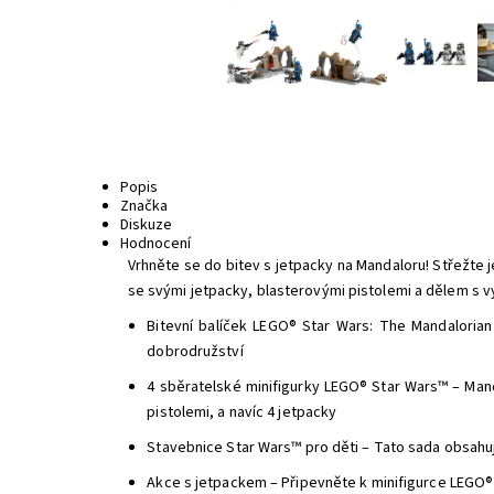
Popis
Značka
Diskuze
Hodnocení
Vrhněte se do bitev s jetpacky na Mandaloru! Střežte 
se svými jetpacky, blasterovými pistolemi a dělem s v
Bitevní balíček LEGO® Star Wars: The Mandalorian
dobrodružství
4 sběratelské minifigurky LEGO® Star Wars™ – Mand
pistolemi, a navíc 4 jetpacky
Stavebnice Star Wars™ pro děti – Tato sada obsahuj
Akce s jetpackem – Připevněte k minifigurce LEGO® 