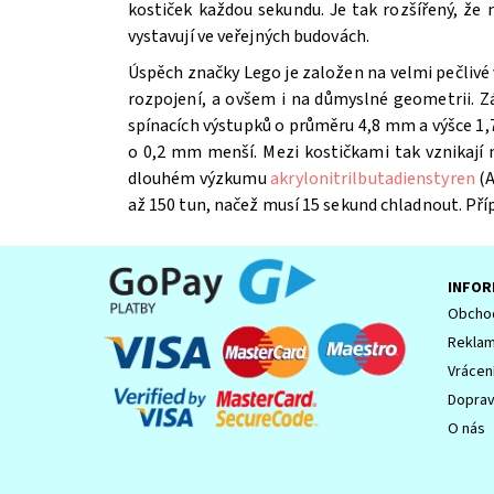
kostiček každou sekundu. Je tak rozšířený, že
vystavují ve veřejných budovách.
Úspěch značky Lego je založen na velmi pečlivé 
Souhlasím se
Zpracováním osobních údajů.
rozpojení, a ovšem i na důmyslné geometrii. Z
spínacích výstupků o průměru 4,8 mm a výšce 1,7
o 0,2 mm menší. Mezi kostičkami tak vznikají
dlouhém výzkumu
akrylonitrilbutadienstyren
(A
až 150 tun, načež musí 15 sekund chladnout. Př
INFOR
Obchod
Reklam
Vrácen
Dopra
O nás