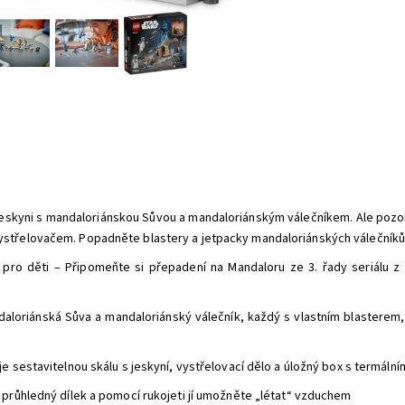
jeskyni s mandaloriánskou Sůvou a mandaloriánským válečníkem. Ale pozor!
ystřelovačem. Popadněte blastery a jetpacky mandaloriánských válečníků a 
 pro děti – Připomeňte si přepadení na Mandaloru ze 3. řady seriálu z 
aloriánská Sůva a mandaloriánský válečník, každý s vlastním blasterem,
e sestavitelnou skálu s jeskyní, vystřelovací dělo a úložný box s termáln
průhledný dílek a pomocí rukojeti jí umožněte „létat“ vzduchem