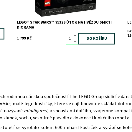
LEGO® STAR WARS™ 75329 ÚTOK NA HVĚZDU SMRTI
LE
DIORAMA
84
75
1 799 Kč
ých rodinnou dánskou společností The LEGO Group sídlící v dán
ricks
, malé lego kostičky, které se dají libovolně skládat doh
aké nazývané
minifigures
) a spoustami dalšího, vzájemně kompatib
bo zámek, sochu, vesmírné plavidlo a dokonce i funkčního robota.
oletí se vyrobilo kolem 600 miliard kostiček a vyrábí se kole