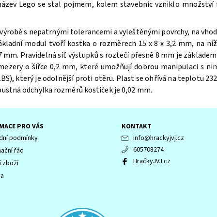
 název Lego se stal pojmem, kolem stavebnic vzniklo množství f
výrobě s nepatrnými tolerancemi a vyleštěnými povrchy, na vhodn
ákladní modul tvoří kostka o rozměrech 15 x 8 x 3,2 mm, na n
 mm. Pravidelná síť výstupků s roztečí přesně 8 mm je základem 
 mezery o šířce 0,2 mm, které umožňují dobrou manipulaci s ni
BS), který je odolnější proti otěru. Plast se ohřívá na teplotu 232
ípustná odchylka rozměrů kostiček je 0,02 mm.
MACE PRO VÁS
KONTAKT
ní podmínky
info
@
hrackyjvj.cz
605708274
ační řád
HračkyJVJ.cz
í zboží
va