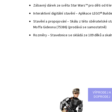
Zábavný dárek ze světa Star Wars™ pro děti od 6 le
Interaktivní digitální stavění – Aplikace LEGO® Build
Stavění a propojování – Skálu z této sběratelské s
Moffa Gideona (75386) (prodává se samostatně)
Rozměry – Stavebnice se skládá ze 109 dílků a skaln
VÝPRODEJ A
Tato drsná seržantka Povstalců má vše, co potřebuje
DOPRODEJ
aby se mohla postavit Impériu!
Dostupnost:
Skladem
>3
Kód:
2525