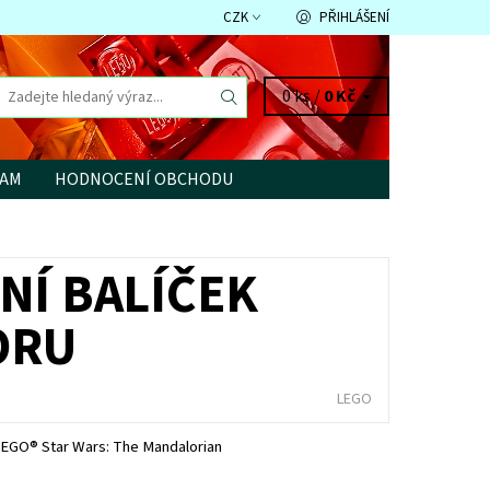
CZK
PŘIHLÁŠENÍ
0 ks /
0 Kč
RAM
HODNOCENÍ OBCHODU
NÍ BALÍČEK
ORU
LEGO
LEGO® Star Wars: The Mandalorian