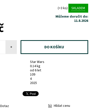
(>3 ks)
SKLADEM
Můžeme doručit do:
11.8.2026
č
+
Star Wars
0.14 kg
od 6 let
109
4
2025
Hlídat cenu
Dotaz