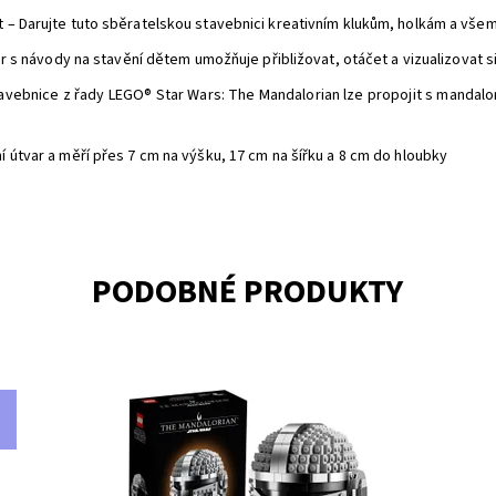
t – Darujte tuto sběratelskou stavebnici kreativním klukům, holkám a vš
er s návody na stavění dětem umožňuje přibližovat, otáčet a vizualizovat si
tavebnice z řady LEGO® Star Wars: The Mandalorian lze propojit s mandal
í útvar a měří přes 7 cm na výšku, 17 cm na šířku a 8 cm do hloubky
PODOBNÉ PRODUKTY
,
Postavte si repliku kultovní Mandalorianovy helmy z
Př
kostek LEGO®
se
Dostupnost:
Skladem
>3
Do
Kód:
10299
Kó