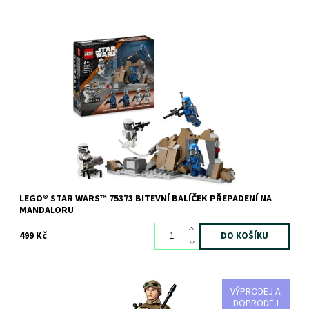
Akční stavebnice LEGO® Star Wars: The Mandalorian
Dostupnost:
Skladem
>3 ks
Kód:
12063
Značka:
LEGO
LEGO® STAR WARS™ 75373 BITEVNÍ BALÍČEK PŘEPADENÍ NA
MANDALORU
499 Kč
VÝPRODEJ A
Přehrávej si napínavý souboj tváří v tvář s touto sestavitelnou a
DOPRODEJ