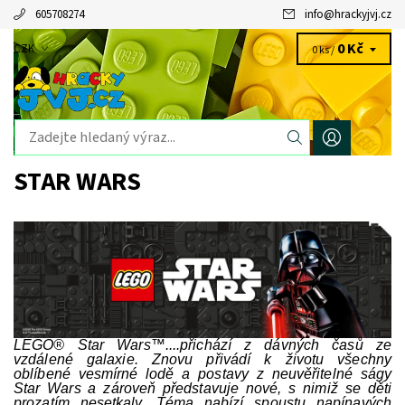
605708274
info
@
hrackyjvj.cz
0 Kč
CZK
0 ks /
STAR WARS
LEGO
® Star Wars
™....přichází z dávných časů ze
vzdálené galaxie. Znovu přivádí k životu všechny
oblíbené vesmírné lodě a postavy z neuvěřitelné ságy
Star Wars a zároveň představuje nové, s nimiž se děti
prozatím nesetkaly. Téma nabízí spoustu napínavých