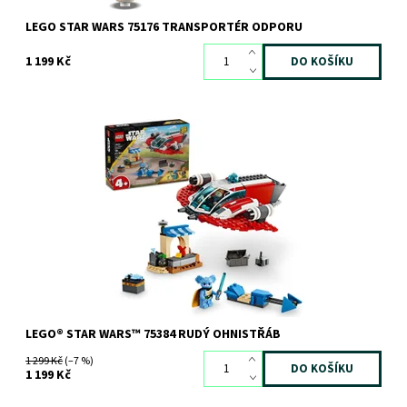
LEGO STAR WARS 75176 TRANSPORTÉR ODPORU
1 199 Kč
Začátečnická sada se 2 sestavitelnými vozidly ze světa Star
Wars™
Dostupnost:
Skladem
3 ks
Kód:
11490
Značka:
LEGO
LEGO® STAR WARS™ 75384 RUDÝ OHNISTŘÁB
1 299 Kč
(–7 %)
1 199 Kč