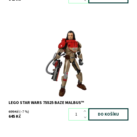
Připoj se k boji proti Impériu se zkušeným válečníkem Bazem
Malbusem!
Dostupnost:
Skladem
2 ks
Kód:
2575
Značka:
LEGO
LEGO STAR WARS 75525 BAZE MALBUS™
699 Kč
(–7 %)
645 Kč