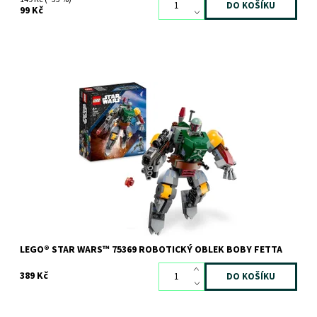
99 Kč
Parádní sestavitelný Robotický oblek Boby Fetta pro menší děti
Dostupnost:
Skladem
2 ks
Kód:
11265
Značka:
LEGO
LEGO® STAR WARS™ 75369 ROBOTICKÝ OBLEK BOBY FETTA
389 Kč