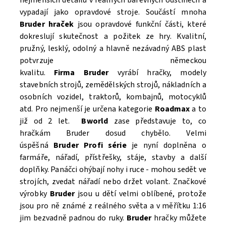
vypadají jako opravdové stroje. Součástí mnoha
Bruder hraček
jsou opravdové funkční části, které
Souhlasím se
Zpracováním osobních údajů.
dokreslují skutečnost a požitek ze hry. Kvalitní,
pružný, lesklý, odolný a hlavně nezávadný ABS plast
potvrzuje německou
kvalitu.
Firma Bruder
vyrábí hračky, modely
stavebních strojů, zemědělských strojů, nákladních a
osobních vozidel, traktorů, kombajnů, motocyklů
atd. Pro nejmenší je určena kategorie
Roadmax
a to
již od 2 let.
Bworld
zase představuje to, co
hračkám Bruder dosud chybělo. Velmi
úspěšná
Bruder Profi série
je nyní doplněna o
farmáře, nářadí, přístřešky, stáje, stavby a další
doplňky. Panáčci ohýbají nohy i ruce - mohou sedět ve
strojích, zvedat nářadí nebo držet volant. Značkové
výrobky
Bruder
jsou u dětí velmi oblíbené, protože
jsou pro ně známé z reálného světa a v měřítku 1:16
jim bezvadně padnou do ruky.
Bruder
hračky můžete