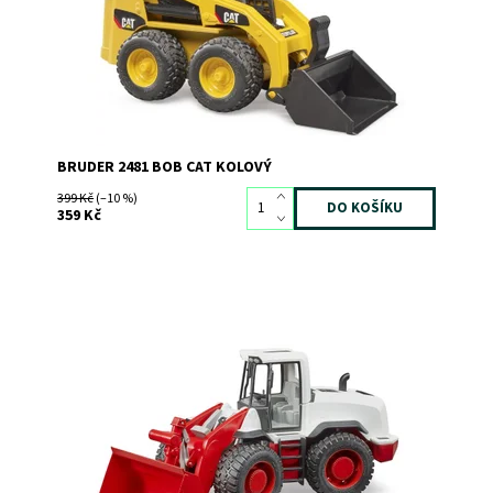
Značka:
BRUDER
BRUDER 2481 BOB CAT KOLOVÝ
399 Kč
(–10 %)
359 Kč
Kloubový kolový nakladač
Dostupnost:
Skladem
1
Kód:
5160
Značka:
BRUDER