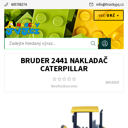
605708274
info
@
hrackyjvj.cz
0 Kč
CZK
0 ks /
BRUDER 2441 NAKLADAČ
CATERPILLAR
BRUDER
Neohodnoceno