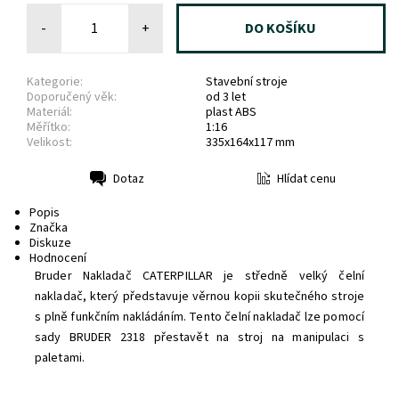
-
+
Kategorie:
Stavební stroje
Doporučený věk:
od 3 let
Materiál:
plast ABS
Měřítko:
1:16
Velikost:
335x164x117 mm
Hlídat cenu
Dotaz
Tisk
Popis
Značka
Diskuze
Hodnocení
Bruder Nakladač CATERPILLAR je středně velký čelní
nakladač, který představuje věrnou kopii skutečného stroje
s plně funkčním nakládáním. Tento čelní nakladač lze pomocí
sady BRUDER 2318 přestavět na stroj na manipulaci s
paletami.