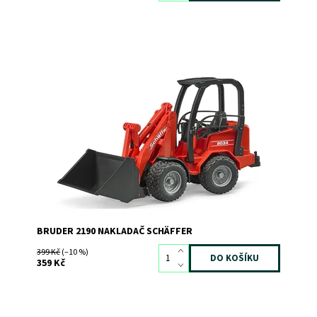
Nakladač SCHAFFER
Dostupnost:
Skladem
>3
Kód:
2576
Značka:
BRUDER
BRUDER 2190 NAKLADAČ SCHÄFFER
399 Kč
(–10 %)
359 Kč