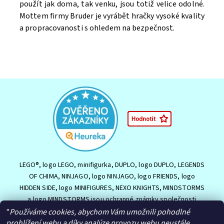
použít jak doma, tak venku, jsou totiž velice odolné.
Mottem firmy Bruder je vyrábět hračky vysoké kvality
a propracovanosti s ohledem na bezpečnost.
LEGO®, logo LEGO, minifigurka, DUPLO, logo DUPLO, LEGENDS
OF CHIMA, NINJAGO, logo NINJAGO, logo FRIENDS, logo
HIDDEN SIDE, logo MINIFIGURES, NEXO KNIGHTS, MINDSTORMS
a logo MINDSTORMS jsou ochranné známky společnosti
LEGO Group nebo jsou chráněny autorským právem LEGO
"
Používáme cookies, abychom Vám umožnili pohodlné
Group. ©2026 The LEGO Group.
prohlížení webu a díky analýze provozu webu neustále