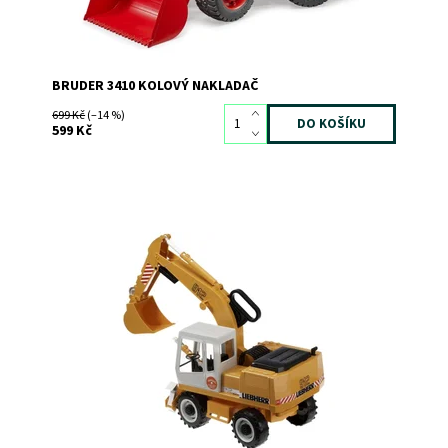
BRUDER 3410 KOLOVÝ NAKLADAČ
699 Kč
(–14 %)
599 Kč
Kolový bagr LIEBHERR
Dostupnost:
Skladem
2
Kód:
548
Značka:
BRUDER