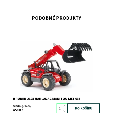
PODOBNÉ PRODUKTY
Nakladač MANITOU MLT 633
Dostupnost:
Skladem
2
Kód:
539
Značka:
BRUDER
BRUDER 2125 NAKLADAČ MANITOU MLT 633
999 Kč
(–34 %)
659 Kč