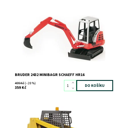
Minibagr SCHAEF HR16
Dostupnost:
Skladem
2
Kód:
115
Značka:
BRUDER
BRUDER 2432 MINIBAGR SCHAEFF HR16
499 Kč
(–28 %)
359 Kč
Mini nakladač BOB CATERPILAR
Dostupnost:
Skladem
2
Kód:
5127