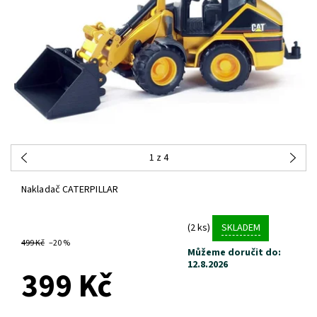
1
z 4
Nakladač CATERPILLAR
(2 ks)
SKLADEM
499 Kč
–20 %
Můžeme doručit do:
12.8.2026
399 Kč