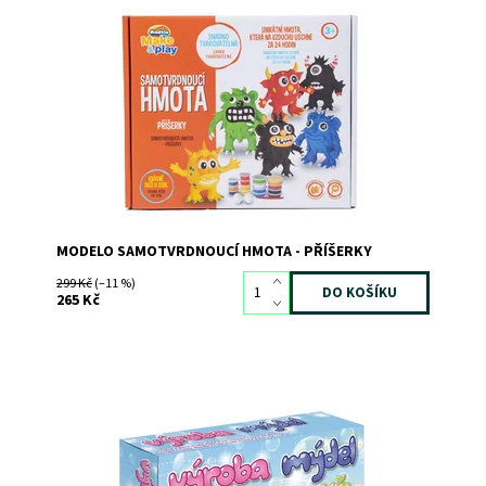
Dostupnost:
Skladem
>3
Kód:
11931
Značka:
MAC TOYS
MODELO SAMOTVRDNOUCÍ HMOTA - PŘÍŠERKY
299 Kč
(–11 %)
265 Kč
Vytvoř si opravdová mýdla!
Dostupnost:
Skladem
>3