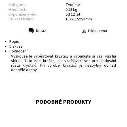
Kategorie:
Tvoříme
Hmotnost:
0.13 kg
Doporučený věk:
od 12 let
Velikost balení:
157x115x68 mm
Hlídat cenu
Dotaz
Tisk
Popis
Diskuze
Hodnocení
Vyzkoušejte vypěstovat krystaly a vybudujte si vaši vlastní
sbírku. Toto není hračka, ale vzdělávací set pro sledování
růstu krystalů. Při výrobě krystalů je nezbytný dohled
dospělé osoby.
PODOBNÉ PRODUKTY