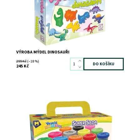
Kód:
7037
Značka:
DetiArt
VÝROBA MÝDEL DINOSAUŘI
299 Kč
(–18 %)
245 Kč
Dostupnost:
Skladem
>3
Kód:
9133
Značka:
MAC TOYS