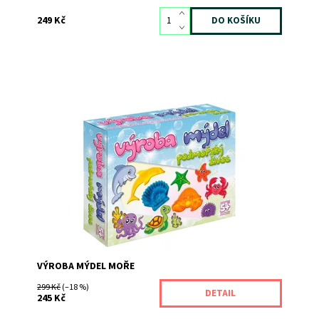
249 Kč
Vytvoř si opravdová mýdla!
Dostupnost:
Momentálně nedostupné
Kód:
67
Značka:
DetiArt
VÝROBA MÝDEL MOŘE
299 Kč
(–18 %)
DETAIL
245 Kč