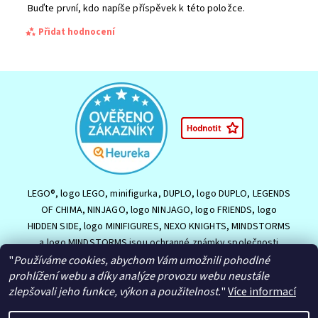
Buďte první, kdo napíše příspěvek k této položce.
Přidat hodnocení
LEGO®, logo LEGO, minifigurka, DUPLO, logo DUPLO, LEGENDS
OF CHIMA, NINJAGO, logo NINJAGO, logo FRIENDS, logo
HIDDEN SIDE, logo MINIFIGURES, NEXO KNIGHTS, MINDSTORMS
a logo MINDSTORMS jsou ochranné známky společnosti
Souhlasím se
Zpracováním osobních údajů.
LEGO Group nebo jsou chráněny autorským právem LEGO
"
Používáme cookies, abychom Vám umožnili pohodlné
Group. ©2026 The LEGO Group.
prohlížení webu a díky analýze provozu webu neustále
zlepšovali jeho funkce, výkon a použitelnost.
"
Více informací