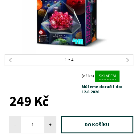
1
z 4
(>3 ks)
SKLADEM
Můžeme doručit do:
12.8.2026
249 Kč
-
+