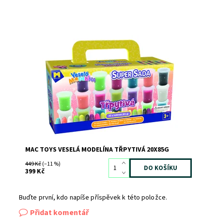
Dostupnost:
Skladem
>3
Kód:
9136
Značka:
MAC TOYS
MAC TOYS VESELÁ MODELÍNA TŘPYTIVÁ 20X85G
449 Kč
(–11 %)
399 Kč
Buďte první, kdo napíše příspěvek k této položce.
Přidat komentář