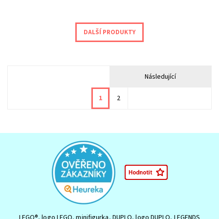
DALŠÍ PRODUKTY
Následující
1
2
LEGO®, logo LEGO, minifigurka, DUPLO, logo DUPLO, LEGENDS