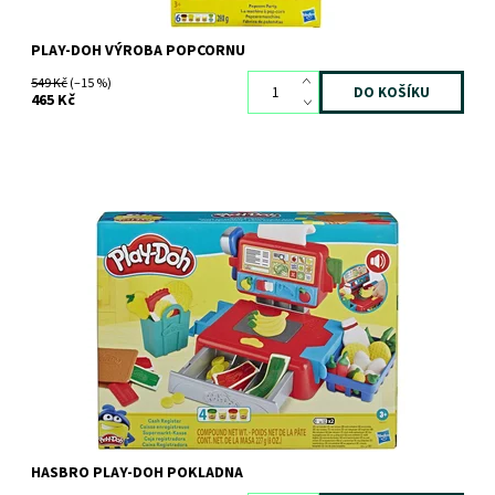
PLAY-DOH VÝROBA POPCORNU
549 Kč
(–15 %)
465 Kč
Zahrajte si na obchodníky s Play-Doh modelovací hmotou.
Dostupnost:
Skladem
2 ks
Kód:
7409
Značka:
HASBRO
HASBRO PLAY-DOH POKLADNA