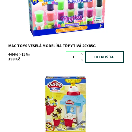
MAC TOYS VESELÁ MODELÍNA TŘPYTIVÁ 20X85G
449 Kč
(–11 %)
399 Kč
Vyrábějte originální popcorn!
Dostupnost:
Skladem
1 ks
Kód:
5691
Značka:
HASBRO