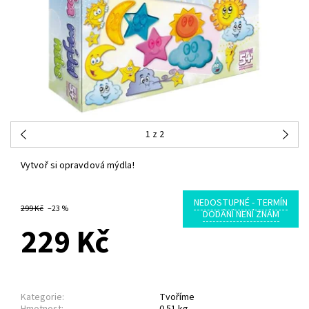
1
z 2
Vytvoř si opravdová mýdla!
NEDOSTUPNÉ - TERMÍN
299 Kč
–23 %
DODÁNÍ NENÍ ZNÁM
229 Kč
Kategorie:
Tvoříme
Hmotnost:
0.51 kg