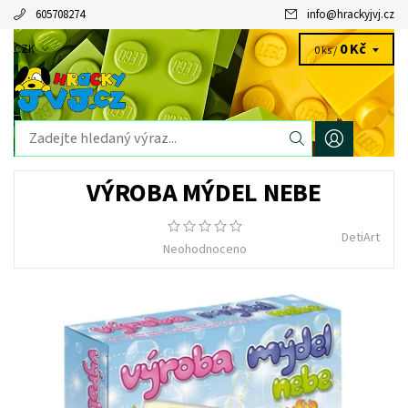
605708274
info
@
hrackyjvj.cz
0 Kč
CZK
0 ks /
VÝROBA MÝDEL NEBE
DetiArt
Neohodnoceno