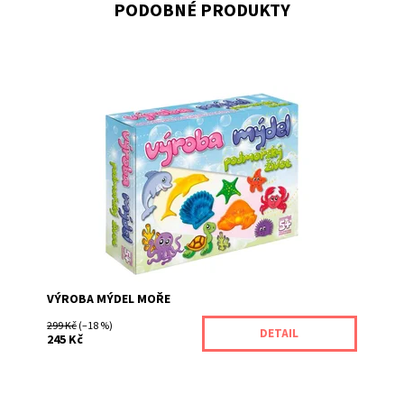
PODOBNÉ PRODUKTY
Vytvoř si opravdová mýdla!
Dostupnost:
Momentálně nedostupné
Kód:
67
Značka:
DetiArt
VÝROBA MÝDEL MOŘE
299 Kč
(–18 %)
DETAIL
245 Kč