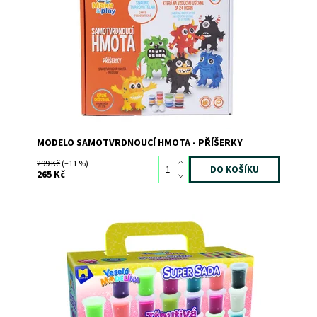
Kód:
11931
Značka:
MAC TOYS
MODELO SAMOTVRDNOUCÍ HMOTA - PŘÍŠERKY
299 Kč
(–11 %)
265 Kč
Dostupnost:
Skladem
>3
Kód:
9136
Značka:
MAC TOYS