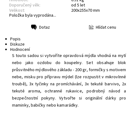
Doporučený věk:
od 5 let
Velikost:
200x255x70 mm
Položka byla vyprodána...
Hlídat cenu
Dotaz
Tisk
Popis
Diskuze
Hodnocení
S touto sadou si vytvoříte opravdová mýdla vhodná na mytí
nebo jako ozdobu do koupelny. Set obsahuje blok
průsvitného mýdlového základu - 200 gr, formičky s motivem
nebe, misku pro přípravu mýdel (lze rozpustit v mikrovlnné
troubě), 3x tyčinky na promíchávání, 3x tekuté barvivo, 2x
tekuté aroma, ochranné rukavice, podrobný návod a
bezpečnostní pokyny. Vytvořte si originální dárky pro
maminky, babičky nebo kamarádky.