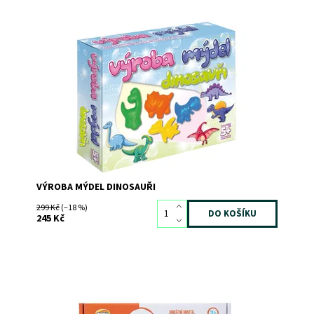
Vytvoř si opravdová mýdla!
Dostupnost:
Skladem
>3
Kód:
7037
Značka:
DetiArt
VÝROBA MÝDEL DINOSAUŘI
299 Kč
(–18 %)
245 Kč
Dostupnost:
Skladem
>3