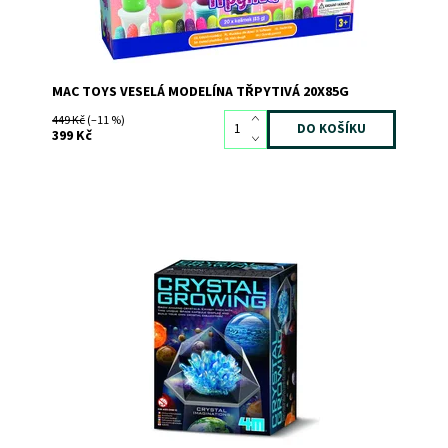
MAC TOYS VESELÁ MODELÍNA TŘPYTIVÁ 20X85G
449 Kč
(–11 %)
399 Kč
Dostupnost:
Skladem
>3
Kód:
11850
Značka:
4M