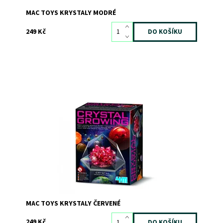
MAC TOYS KRYSTALY MODRÉ
249 Kč
Dostupnost:
Skladem
>3
Kód:
11847
Značka:
4M
MAC TOYS KRYSTALY ČERVENÉ
249 Kč