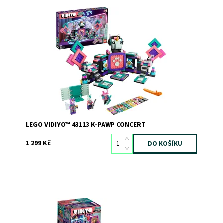
Proměňte čas u obrazovky na čas plný kreativity
Dostupnost:
Skladem
>3
Kód:
8848
Značka:
LEGO
LEGO VIDIYO™ 43113 K-PAWP CONCERT
1 299 Kč
Využijte čas strávený u obrazovky kreativním způsobem