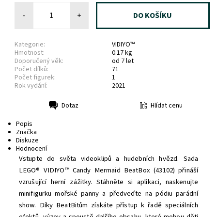
-
+
Kategorie:
VIDIYO™
Hmotnost:
0.17 kg
Doporučený věk:
od 7 let
Počet dílků:
71
Počet figurek:
1
Rok vydání:
2021
Hlídat cenu
Dotaz
Tisk
Popis
Značka
Diskuze
Hodnocení
Vstupte do světa videoklipů a hudebních hvězd. Sada
LEGO® VIDIYO™ Candy Mermaid BeatBox (43102) přináší
vzrušující herní zážitky. Stáhněte si aplikaci, naskenujte
minifigurku mořské panny a předveďte na pódiu parádní
show. Díky BeatBitům získáte přístup k řadě speciálních
efektů, výzev a spoustě dalšího obsahu, které mohou děti