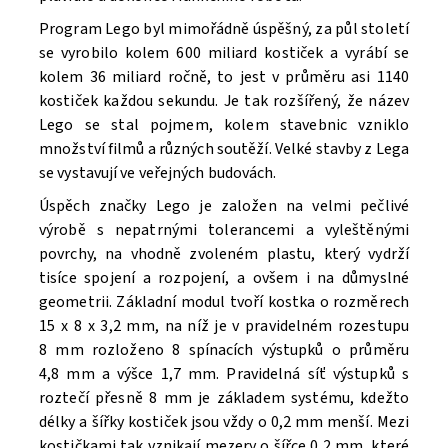
Program Lego byl mimořádně úspěšný, za půl století
se vyrobilo kolem 600 miliard kostiček a vyrábí se
kolem 36 miliard ročně, to jest v průměru asi 1140
kostiček každou sekundu. Je tak rozšířený, že název
Lego se stal pojmem, kolem stavebnic vzniklo
množství filmů a různých soutěží. V
elké stavby z Lega
se vystavují ve veřejných budovách.
Úspěch značky Lego je založen na velmi pečlivé
výrobě s nepatrnými tolerancemi a vyleštěnými
povrchy, na vhodně zvoleném plastu, který vydrží
tisíce spojení a rozpojení, a ovšem i na důmyslné
geometrii. Základní modul tvoří kostka o rozměrech
15 x 8 x 3,2 mm, na níž je v pravidelném rozestupu
8 mm rozloženo 8 spínacích výstupků o průměru
4,8 mm a výšce 1,7 mm. Pravidelná síť výstupků s
roztečí přesně 8 mm je základem systému, kdežto
délky a šířky kostiček jsou vždy o 0,2 mm menší. Mezi
kostičkami tak vznikají mezery o šířce 0,2 mm, které