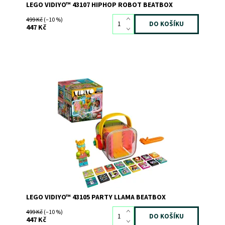
LEGO VIDIYO™ 43107 HIPHOP ROBOT BEATBOX
499 Kč
(–10 %)
447 Kč
Využijte čas strávený u obrazovky kreativním způsobem
Dostupnost:
Skladem
>3
Kód:
8260
Značka:
LEGO
LEGO VIDIYO™ 43105 PARTY LLAMA BEATBOX
499 Kč
(–10 %)
447 Kč