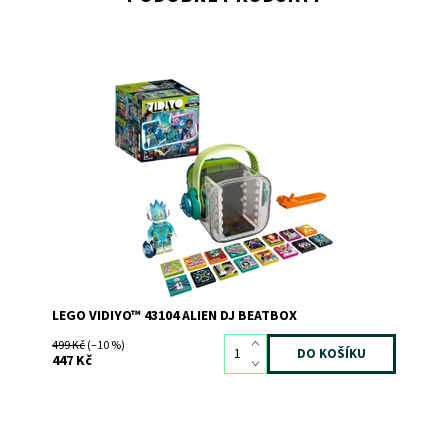
Využijte čas strávený u obrazovky kreativním způsobem
Dostupnost:
Skladem
>3
Kód:
8257
Značka:
LEGO
LEGO VIDIYO™ 43104 ALIEN DJ BEATBOX
499 Kč
(–10 %)
447 Kč