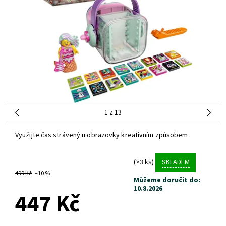
1
z 13
Využijte čas strávený u obrazovky kreativním způsobem
(>3 ks)
SKLADEM
499 Kč
–10 %
Můžeme doručit do:
10.8.2026
447 Kč