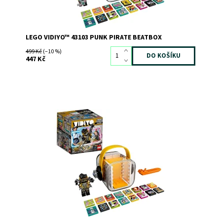
LEGO VIDIYO™ 43103 PUNK PIRATE BEATBOX
499 Kč
(–10 %)
447 Kč
Využijte čas strávený u obrazovky kreativním způsobem
Dostupnost:
Skladem
>3
Kód:
8266
Značka:
LEGO