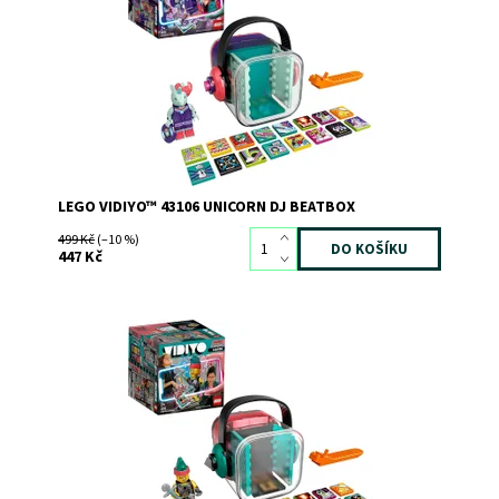
Dostupnost:
Skladem
>3
Kód:
8263
Značka:
LEGO
LEGO VIDIYO™ 43106 UNICORN DJ BEATBOX
499 Kč
(–10 %)
447 Kč
Využijte čas strávený u obrazovky kreativním způsobem
Dostupnost:
Skladem
>3
Kód:
8254
Značka:
LEGO