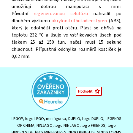
umožňují dobrou manipulaci s nimi.
Původní
regenerovanou celulózu
nahradil po
dlouhém výzkumu
akrylonitrilbutadienstyren
(ABS),
který je odolnější proti otěru. Plast se ohřívá na
teplotu 232 °C a lisuje ve vstřikovacích lisech pod
tlakem 25 až 150 tun, načež musí 15 sekund
chladnout. Přípustná odchylka rozměrů kostiček je
0,02 mm.
LEGO®, logo LEGO, minifigurka, DUPLO, logo DUPLO, LEGENDS
OF CHIMA, NINJAGO, logo NINJAGO, logo FRIENDS, logo
HIDDEN SIDE, logo MINIFIGURES, NEXO KNIGHTS, MINDSTORMS