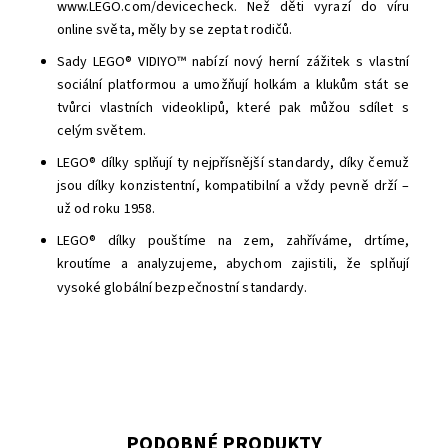
www.LEGO.com/devicecheck. Než děti vyrazí do víru
online světa, měly by se zeptat rodičů.
Sady LEGO® VIDIYO™ nabízí nový herní zážitek s vlastní
sociální platformou a umožňují holkám a klukům stát se
tvůrci vlastních videoklipů, které pak můžou sdílet s
celým světem.
LEGO® dílky splňují ty nejpřísnější standardy, díky čemuž
jsou dílky konzistentní, kompatibilní a vždy pevně drží –
už od roku 1958.
LEGO® dílky pouštíme na zem, zahříváme, drtíme,
kroutíme a analyzujeme, abychom zajistili, že splňují
vysoké globální bezpečnostní standardy.
PODOBNÉ PRODUKTY