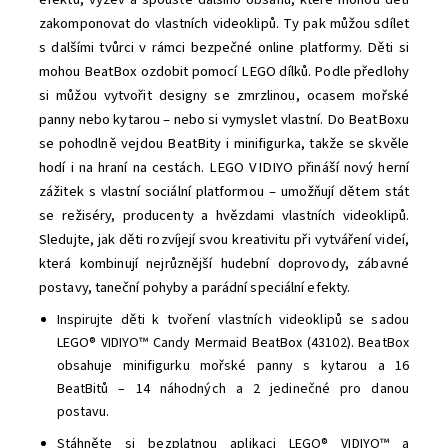
zakomponovat do vlastních videoklipů. Ty pak můžou sdílet
s dalšími tvůrci v rámci bezpečné online platformy. Děti si
mohou BeatBox ozdobit pomocí LEGO dílků. Podle předlohy
si můžou vytvořit designy se zmrzlinou, ocasem mořské
panny nebo kytarou – nebo si vymyslet vlastní. Do BeatBoxu
se pohodlně vejdou BeatBity i minifigurka, takže se skvěle
hodí i na hraní na cestách. LEGO VIDIYO přináší nový herní
zážitek s vlastní sociální platformou – umožňují dětem stát
se režiséry, producenty a hvězdami vlastních videoklipů.
Sledujte, jak děti rozvíjejí svou kreativitu při vytváření videí,
která kombinují nejrůznější hudební doprovody, zábavné
postavy, taneční pohyby a parádní speciální efekty.
Inspirujte děti k tvoření vlastních videoklipů se sadou
LEGO® VIDIYO™ Candy Mermaid BeatBox (43102). BeatBox
obsahuje minifigurku mořské panny s kytarou a 16
BeatBitů – 14 náhodných a 2 jedinečné pro danou
postavu.
Stáhněte si bezplatnou aplikaci LEGO® VIDIYO™ a