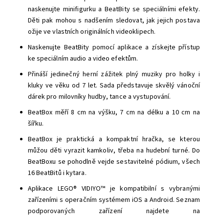
naskenujte minifigurku a BeatBity se speciálními efekty.
Děti pak mohou s nadšením sledovat, jak jejich postava
ožije ve vlastních originálních videoklipech.
Naskenujte BeatBity pomocí aplikace a získejte přístup
ke speciálním audio a video efektům.
Přináší jedinečný herní zážitek plný muziky pro holky i
kluky ve věku od 7 let. Sada představuje skvělý vánoční
dárek pro milovníky hudby, tance a vystupování.
BeatBox měří 8 cm na výšku, 7 cm na délku a 10 cm na
šířku.
BeatBox je praktická a kompaktní hračka, se kterou
můžou děti vyrazit kamkoliv, třeba na hudební turné. Do
BeatBoxu se pohodlně vejde sestavitelné pódium, všech
16 BeatBitů i kytara.
Aplikace LEGO® VIDIYO™ je kompatibilní s vybranými
zařízeními s operačním systémem iOS a Android. Seznam
podporovaných zařízení najdete na