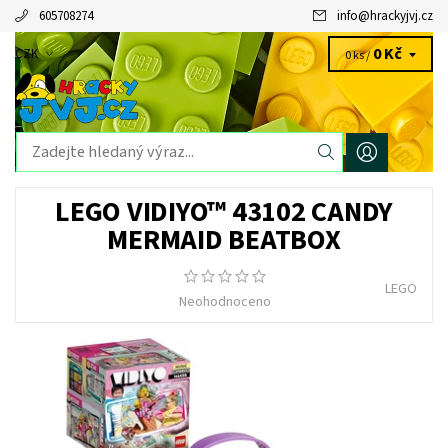
605708274
info
@
hrackyjvj.cz
0 Kč
CZK
0 ks /
LEGO VIDIYO™ 43102 CANDY
MERMAID BEATBOX
LEGO
Neohodnoceno