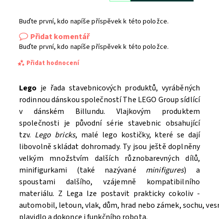
Buďte první, kdo napíše příspěvek k této položce.
Přidat komentář
Buďte první, kdo napíše příspěvek k této položce.
Přidat hodnocení
Lego
je řada stavebnicových produktů, vyráběných
rodinnou dánskou společností The LEGO Group sídlící
v dánském Billundu. Vlajkovým produktem
společnosti je původní série stavebnic obsahující
tzv.
Lego bricks
, malé lego kostičky, které se dají
libovolně skládat dohromady. Ty jsou ještě doplněny
velkým množstvím dalších různobarevných dílů,
minifigurkami (také nazývané
minifigures
) a
spoustami dalšího, vzájemně kompatibilního
materiálu. Z Lega lze postavit prakticky cokoliv -
automobil, letoun, vlak, dům, hrad nebo zámek, sochu, ve
Souhlasím se
Zpracováním osobních údajů.
plavidlo a dokonce i funkčního robota.