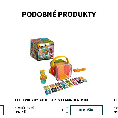
PODOBNÉ PRODUKTY
Využijte čas strávený u obrazovky kreativním
Vy
způsobem
z
Dostupnost:
Skladem
>3
Do
Kód:
8260
Kó
Značka:
LEGO
Zn
LEGO VIDIYO™ 43105 PARTY LLAMA BEATBOX
LE
499 Kč
(–10 %)
49
447 Kč
44