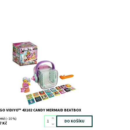
užijte čas strávený u obrazovky kreativním
působem
stupnost:
Skladem
>3
d:
8251
ačka:
LEGO
GO VIDIYO™ 43102 CANDY MERMAID BEATBOX
9 Kč
(–10 %)
7 Kč