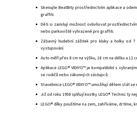
Skenujte BeatBity prostřednictvím aplikace a odemk
graffiti.
Děti si zamilují možnost ovlivňovat prostřednict
nebo parkoviště vyhrazené pro graffiti.
Zábavný hudební zážitek pro kluky a holky od 7 
vystupování.
Auto měří přes 8 cm na výšku, 18 cm na délku a 12 c
Aplikace LEGO® VIDIYO™ je kompatibilní s vybranými
se rodičů nebo zákonných zástupců.
Stavebnice LEGO® VIDIYO™ umožňují dětem stát se rež
Již od roku 1958 splňují kostky LEGO® Technic ty nej
LEGO® dílky pouštíme na zem, zahříváme, drtíme, kr