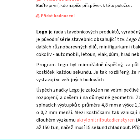
Buďte první, kdo napíše příspěvek k této položce.
Přidat hodnocení
Lego
je řada stavebnicových produktů, vyráběn
je původní série stavebnic obsahující tzv.
Lego b
dalších různobarevných dílů, minifigurkami (t
cokoliv - automobil, letoun, vlak, dům, hrad ne
Program Lego byl mimořádně úspěšný, za půl st
kostiček každou sekundu. Je tak rozšířený, že
vystavují ve veřejných budovách.
Úspěch značky Lego je založen na velmi pečlivé 
Souhlasím se
Zpracováním osobních údajů.
rozpojení, a ovšem i na důmyslné geometrii. Z
spínacích výstupků o průměru 4,8 mm a výšce 1,7
o 0,2 mm menší. Mezi kostičkami tak vznikají
dlouhém výzkumu
akrylonitrilbutadienstyren
(A
až 150 tun, načež musí 15 sekund chladnout. Př