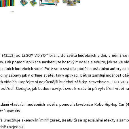
(43112) od LEGO® VIDIYO™ bránu do světa hudebních videí, v němž se m
rky. Pak pomocí aplikace naskenujte hotový model a sledujte, jak se ve v
í vlastních hudebních videí. Poté se o svá díla podělí s ostatními autory 
iny zábavy jak v offline světě, tak v aplikaci. Děti si zamilují možnost o
ch videích. Dopřejte si nejrůznější hudební zážitky. Stavebnice LEGO VID
ostředí. Sledujte, jak budou rozvíjet svou kreativitu při vytváření videí
ězdami vlastních hudebních videí s pomocí stavebnice Robo HipHop Car (4
ní BeatBity.
rá umožňuje skenování minifigurek, BeatBitů se speciálními efekty a sam
dně rozjedou!