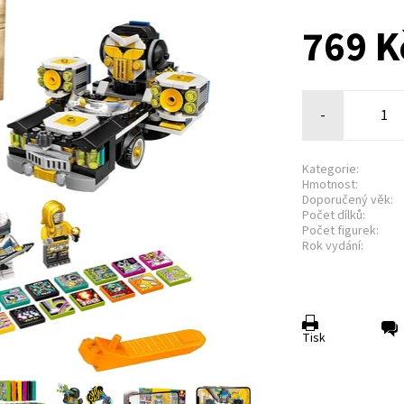
769 K
-
Kategorie:
Hmotnost:
Doporučený věk:
Počet dílků:
Počet figurek:
Rok vydání:
Tisk