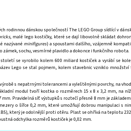
ých rodinnou dánskou společností The LEGO Group sídlící v dán
ricks
, malé lego kostičky, které se dají libovolně skládat doh
aké nazývané
minifigures
) a spoustami dalšího, vzájemně kompatib
bo zámek, sochu, vesmírné plavidlo a dokonce i funkčního robota.
oletí se vyrobilo kolem 600 miliard kostiček a vyrábí se kole
 název Lego se stal pojmem, kolem stavebnic vzniklo množství f
výrobě s nepatrnými tolerancemi a vyleštěnými povrchy, na vhodn
ákladní modul tvoří kostka o rozměrech 15 x 8 x 3,2 mm, na n
 mm. Pravidelná síť výstupků s roztečí přesně 8 mm je základem 
 mezery o šířce 0,2 mm, které umožňují dobrou manipulaci s ni
BS), který je odolnější proti otěru. Plast se ohřívá na teplotu 232
ípustná odchylka rozměrů kostiček je 0,02 mm.