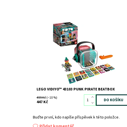
Využijte čas strávený u obrazovky kreativním
způsobem
Dostupnost:
Skladem
>3
Kód:
8254
Značka:
LEGO
LEGO VIDIYO™ 43103 PUNK PIRATE BEATBOX
499 Kč
(–10 %)
447 Kč
Buďte první, kdo napíše příspěvek k této položce.
Přidat komentář