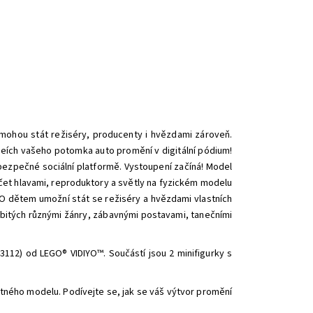
ohou stát režiséry, producenty i hvězdami zároveň.
ideích vašeho potomka auto promění v digitální pódium!
na bezpečné sociální platformě. Vystoupení začíná! Model
táčet hlavami, reproduktory a světly na fyzickém modelu
IYO dětem umožní stát se režiséry a hvězdami vlastních
 nabitých různými žánry, zábavnými postavami, tanečními
3112) od LEGO® VIDIYO™. Součástí jsou 2 minifigurky s
otného modelu. Podívejte se, jak se váš výtvor promění