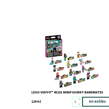
Využijte čas strávený u obrazovky kreativním
způsobem
Dostupnost:
Skladem
>3
Kód:
8248
Značka:
LEGO
LEGO VIDIYO™ 43101 MINIFIGURKY BANDMATES
129 Kč