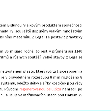
ském Billundu. Vlajkovým produktem společnosti
romady. Ty jsou ještě doplněny velkým množstvím
ilního materiálu. Z Lega lze postavit prakticky
m 36 miliard ročně, to jest v průměru asi 1140
ilmů a různých soutěží. V
elké stavby z Lega se
ě zvoleném plastu, který vydrží tisíce spojení a
íž je v pravidelném rozestupu 8 mm rozloženo 8
systému, kdežto délky a šířky kostiček jsou vždy
mi. Původní
regenerovanou celulózu
nahradil po
 °C a lisuje ve vstřikovacích lisech pod tlakem 25