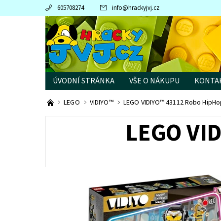
605708274
info
@
hrackyjvj.cz
ÚVODNÍ STRÁNKA
VŠE O NÁKUPU
KONTA
PRODÁVANÉ ZNAČKY
LEGO
VIDIYO™
LEGO VIDIYO™ 43112 Robo HipHo
LEGO VI