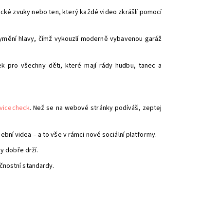
tické zvuky nebo ten, který každé video zkrášlí pomocí
vymění hlavy, čímž vykouzlí moderně vybavenou garáž
ek pro všechny děti, které mají rády hudbu, tanec a
vicecheck
. Než se na webové stránky podíváš, zeptej
bní videa – a to vše v rámci nové sociální platformy.
dy dobře drží.
čnostní standardy.