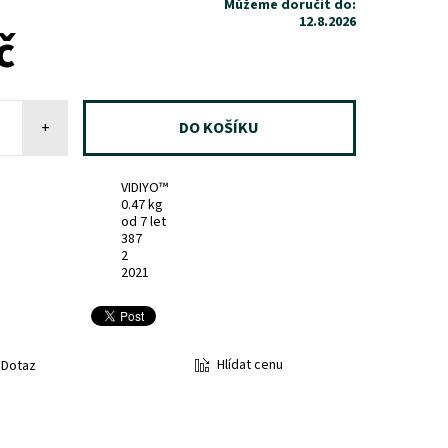
Můžeme doručit do:
12.8.2026
č
+
VIDIYO™
0.47 kg
od 7 let
387
2
2021
Hlídat cenu
Dotaz