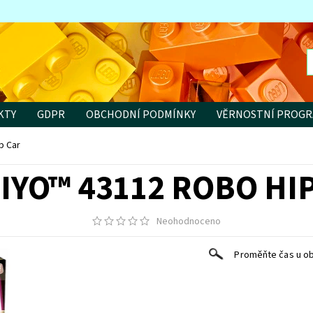
KTY
GDPR
OBCHODNÍ PODMÍNKY
VĚRNOSTNÍ PROG
p Car
DIYO™ 43112 ROBO HI
Neohodnoceno
Proměňte čas u ob