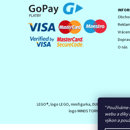
INFOR
Obchod
Reklam
Vrácen
Dopra
O nás
LEGO®, logo LEGO, minifigurka, DUPLO, logo DUPLO,
"
Používáme 
logo MINDSTORMS jsou ochranné z
webu a díky 
výkon a použ