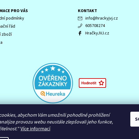
MACE PRO VÁS
KONTAKT
ní podmínky
info
@
hrackyjvj.cz
605708274
ační řád
HračkyJVJ.cz
í zboží
va
 LEGENDS OF CHIMA, NINJAGO, logo NINJAGO, logo FRIENDS, logo HIDDEN 
cookies, abychom Vám umožnili pohodlné prohlížení
námky společnosti LEGO Group nebo jsou chráněny autorským právem L
S
analýze provozu webu neustále zlepšovali jeho funkce,
itelnost.
"
Více informací