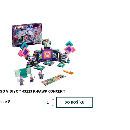
oměňte čas u obrazovky na čas plný kreativity
stupnost:
Skladem
>3
d:
8848
ačka:
LEGO
GO VIDIYO™ 43113 K-PAWP CONCERT
299 Kč