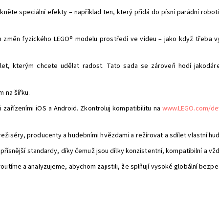
něte speciální efekty – například ten, který přidá do písní parádní robo
vím změn fyzického LEGO® modelu prostředí ve videu – jako když třeba 
let, kterým chcete udělat radost. Tato sada se zároveň hodí jakodár
m na šířku.
 zařízeními iOS a Android. Zkontroluj kompatibilitu na
www.LEGO.com/de
iséry, producenty a hudebními hvězdami a režírovat a sdílet vlastní hude
přísnější standardy, díky čemuž jsou dílky konzistentní, kompatibilní a vž
outíme a analyzujeme, abychom zajistili, že splňují vysoké globální bezpe