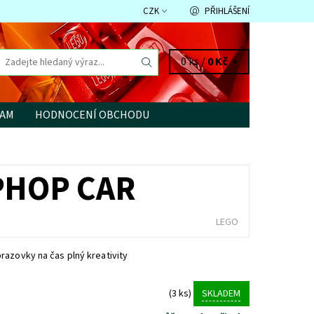
CZK
PŘIHLÁŠENÍ
0 ks /
0 Kč
RAM
HODNOCENÍ OBCHODU
PHOP CAR
LEGO
razovky na čas plný kreativity
(3 ks)
SKLADEM