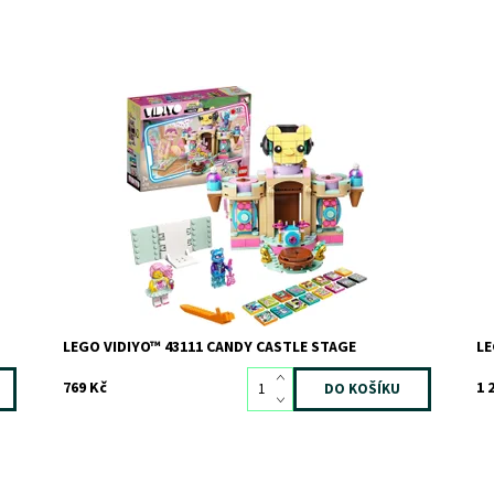
Proměňte čas u obrazovky na čas plný kreativity
Pr
Dostupnost:
Skladem
3
Do
Kód:
8842
Kó
Značka:
LEGO
Zn
LEGO VIDIYO™ 43111 CANDY CASTLE STAGE
LE
769 Kč
1 