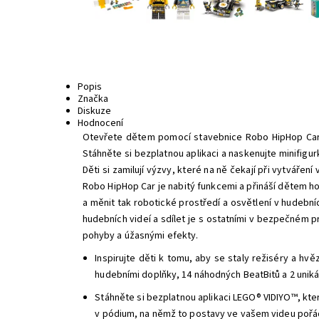
Popis
Značka
Diskuze
Hodnocení
Otevřete dětem pomocí stavebnice Robo HipHop Car 
Stáhněte si bezplatnou aplikaci a naskenujte minifigu
Děti si zamilují výzvy, které na ně čekají při vytvářen
Robo HipHop Car je nabitý funkcemi a přináší dětem hod
a měnit tak robotické prostředí a osvětlení v hudební
hudebních videí a sdílet je s ostatními v bezpečném pr
pohyby a úžasnými efekty.
Inspirujte děti k tomu, aby se staly režiséry a hv
hudebními doplňky, 14 náhodných BeatBitů a 2 unikát
Stáhněte si bezplatnou aplikaci LEGO® VIDIYO™, kte
v pódium, na němž to postavy ve vašem videu pořá